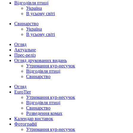
Відгодівля птиці
Україна
В усьому світі
Свинарство
Україна
В усьому світі
Огляд
Актуальне
Прес-реліз
Огляд друкованих видань
Утримання кур-несучок
Відгодівля птиці
Свинарство
Огляд
EuroTier
Утримання кур-несучок
Відгодівля птиці
Свинарство
Розведення комах
Календар виставок
Фотографії
Утримання кур-несучок