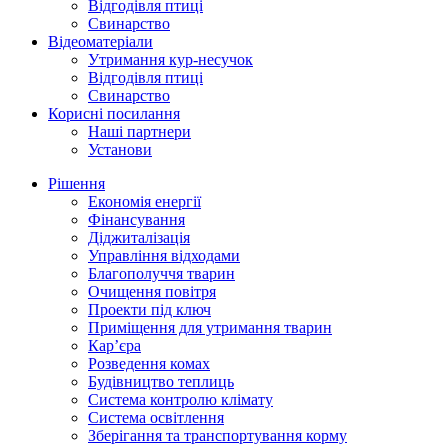
Відгодівля птиці
Свинарство
Відеоматеріали
Утримання кур-несучок
Відгодівля птиці
Свинарство
Корисні посилання
Наші партнери
Установи
Рішення
Економія енергії
Фінансування
Діджиталізація
Управління відходами
Благополуччя тварин
Очищення повітря
Проекти під ключ
Приміщення для утримання тварин
Кар’єра
Розведення комах
Будівництво теплиць
Система контролю клімату
Система освітлення
Зберігання та транспортування корму