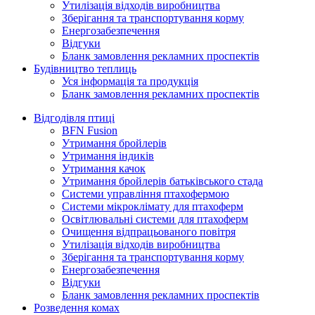
Утилізація відходів виробництва
Зберігання та транспортування корму
Енергозабезпечення
Відгуки
Бланк замовлення рекламних проспектів
Будівництво теплиць
Уся інформація та продукція
Бланк замовлення рекламних проспектів
Відгодівля птиці
BFN Fusion
Утримання бройлерів
Утримання індиків
Утримання качок
Утримання бройлерів батьківського стада
Системи управління птахофермою
Системи мікроклімату для птахоферм
Освітлювальні системи для птахоферм
Очищення відпрацьованого повітря
Утилізація відходів виробництва
Зберігання та транспортування корму
Енергозабезпечення
Відгуки
Бланк замовлення рекламних проспектів
Розведення комах