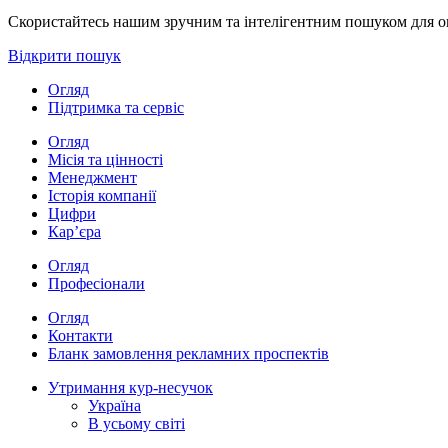
Скористайтесь нашим зручним та інтелігентним пошуком для опе
Відкрити пошук
Огляд
Підтримка та сервіс
Огляд
Місія та цінності
Менеджмент
Історія компанії
Цифри
Кар’єра
Огляд
Професіонали
Огляд
Контакти
Бланк замовлення рекламних проспектів
Утримання кур-несучок
Україна
В усьому світі