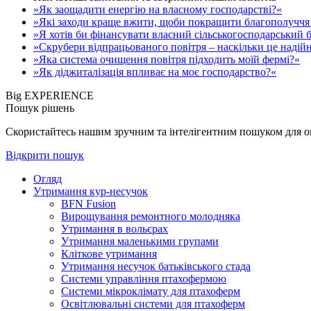
»Як заощадити енергію на власному господарстві?«
»Які заходи краще вжити, щоби покращити благополуччя 
»Я хотів би фінансувати власний сільськогосподарський б
»Скрубери відпрацьованого повітря – наскільки це надій
»Яка система очищення повітря підходить моїй фермі?«
»Як діджиталізація впливає на моє господарство?«
Big EXPERIENCE
Пошук рішень
Скористайтесь нашим зручним та інтелігентним пошуком для опе
Відкрити пошук
Огляд
Утримання кур-несучок
BFN Fusion
Вирощування ремонтного молодняка
Утримання в вольєрах
Утримання маленькими групами
Кліткове утримання
Утримання несучок батьківського стада
Системи управління птахофермою
Системи мікроклімату для птахоферм
Освітлювальні системи для птахоферм