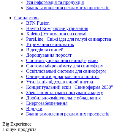
Уся інформація та продукція
Бланк замовлення рекламних проспектів
Свинарство
BFN Fusion
Havito | Комфортне утримання
Xaletto | Утримання на соломі
PureLine | Свіжі ідеї для галузі свинарства
Утримання свиноматок
Відгодівля свиней
Дорощування поросят
Системи управління свинофермою
Системи мікроклімату для свиноферм
Освітлювальні системи для свиноферм
Очищення відпрацьованого повітря
Утилізація відходів виробництва
Концептуальний ескіз "Свиноферма 2030"
Зберігання та транспортування корму
Дробильно-змішувальне обладнання
Енергозабезпечення
Відгуки
Бланк замовлення рекламних проспектів
Big Experience
Пошук продукта