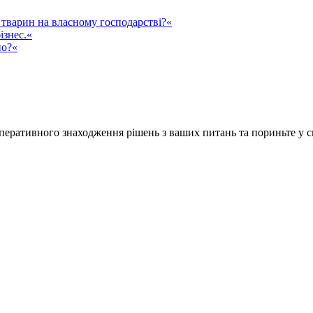
тварин на власному господарстві?«
ізнес.«
но?«
ративного знаходження рішень з ваших питань та пориньте у сві