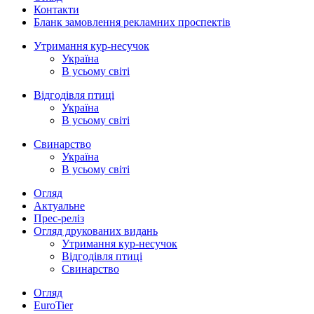
Контакти
Бланк замовлення рекламних проспектів
Утримання кур-несучок
Україна
В усьому світі
Відгодівля птиці
Україна
В усьому світі
Свинарство
Україна
В усьому світі
Огляд
Актуальне
Прес-реліз
Огляд друкованих видань
Утримання кур-несучок
Відгодівля птиці
Свинарство
Огляд
EuroTier