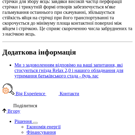
стрічки для збору яєць: завдяки високій частці перфорації
стрічки і трикутній формі отворів забезпечується м'яке
гальмування останнього при скачуванні, збільшується
стійкість яйця на стрічці при його транспортуванні та
скорочується до мінімуму площа контактної поверхні між
яйцем і стрічкою. Це сприяє скороченню числа забруднених та
з насічкою яєць.
Додаткова інформація
Ми з задоволенням відповімо на ваші запитання, які
стосуються гнізда Relax 2,0 і нашого обладнання для
утримання батьківського стада - будь лас
Big Experience
Контакти
Поділи­тися
Вгору
Рішення
Економія енергії
Фінансування