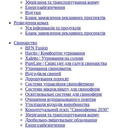
Зберігання та транспортування корму
Енергозабезпечення
Відгуки
Бланк замовлення рекламних проспектів
Розведення комах
Уся інформація та продукція
Бланк замовлення рекламних проспектів
Свинарство
BFN Fusion
Havito | Комфортне утримання
Xaletto | Утримання на соломі
PureLine | Свіжі ідеї для галузі свинарства
Утримання свиноматок
Відгодівля свиней
Дорощування поросят
Системи управління свинофермою
Системи мікроклімату для свиноферм
Освітлювальні системи для свиноферм
Очищення відпрацьованого повітря
Утилізація відходів виробництва
Концептуальний ескіз "Свиноферма 2030"
Зберігання та транспортування корму
Дробильно-змішувальне обладнання
Енергозабезпечення