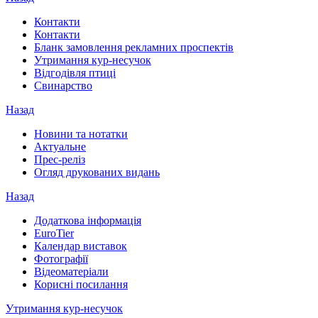
Контакти
Контакти
Бланк замовлення рекламних проспектів
Утримання кур-несучок
Відгодівля птиці
Свинарство
Назад
Новини та нотатки
Актуальне
Прес-реліз
Огляд друкованих видань
Назад
Додаткова інформація
EuroTier
Календар виставок
Фотографії
Відеоматеріали
Корисні посилання
Утримання кур-несучок