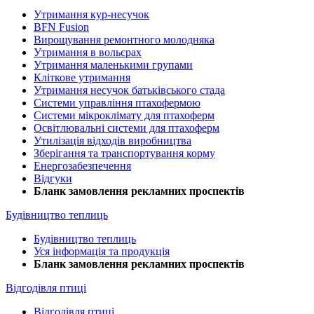
Утримання кур-несучок
BFN Fusion
Вирощування ремонтного молодняка
Утримання в вольєрах
Утримання маленькими групами
Кліткове утримання
Утримання несучок батьківського стада
Системи управління птахофермою
Системи мікроклімату для птахоферм
Освітлювальні системи для птахоферм
Утилізація відходів виробництва
Зберігання та транспортування корму
Енергозабезпечення
Відгуки
Бланк замовлення рекламних проспектів
Будівництво теплиць
Будівництво теплиць
Уся інформація та продукція
Бланк замовлення рекламних проспектів
Відгодівля птиці
Відгодівля птиці