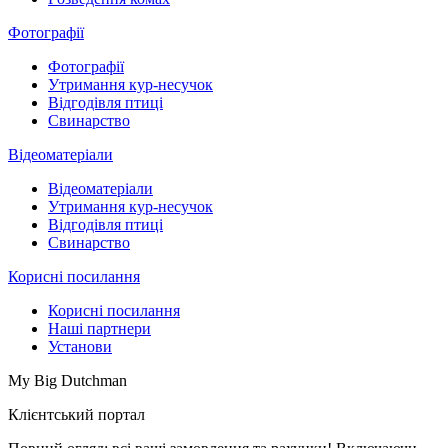
Фотографії
Фотографії
Утримання кур-несучок
Відгодівля птиці
Свинарство
Відеоматеріали
Відеоматеріали
Утримання кур-несучок
Відгодівля птиці
Свинарство
Корисні посилання
Корисні посилання
Наші партнери
Установи
My Big Dutchman
Клієнтський портал