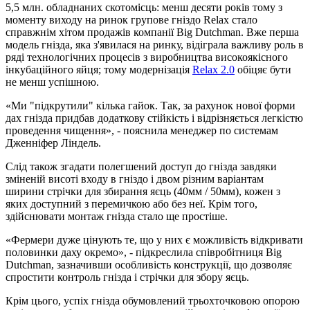
5,5 млн. обладнаних скотомісць: менш десяти років тому з
моменту виходу на ринок групове гніздо Relax стало
справжнім хітом продажів компанії Big Dutchman. Вже перша
модель гнізда, яка з'явилася на ринку, відіграла важливу роль в
ряді технологічних процесів з виробництва високоякісного
інкубаційного яйця; тому модернізація
Relax 2.0
обіцяє бути
не менш успішною.
«Ми "підкрутили" кілька гайок. Так, за рахунок нової форми
дах гнізда придбав додаткову стійкість і відрізняється легкістю
проведення чищення», - пояснила менеджер по системам
Дженніфер Ліндель.
Слід також згадати полегшений доступ до гнізда завдяки
зміненій висоті входу в гніздо і двом різним варіантам
ширини стрічки для збирання яєць (40мм / 50мм), кожен з
яких доступний з перемичкою або без неї. Крім того,
здійснювати монтаж гнізда стало ще простіше.
«Фермери дуже цінують те, що у них є можливість відкривати
половинки даху окремо», - підкреслила співробітниця Big
Dutchman, зазначивши особливість конструкції, що дозволяє
спростити контроль гнізда і стрічки для збору яєць.
Крім цього, успіх гнізда обумовлений трьохточковою опорою