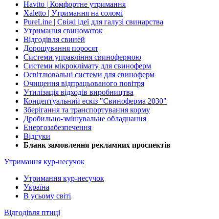
Havito | Комфортне утримання
Xaletto | Утримання на соломі
PureLine | Свіжі ідеї для галузі свинарства
Утримання свиноматок
Відгодівля свиней
Дорощування поросят
Системи управління свинофермою
Системи мікроклімату для свиноферм
Освітлювальні системи для свиноферм
Очищення відпрацьованого повітря
Утилізація відходів виробництва
Концептуальний ескіз "Свиноферма 2030"
Зберігання та транспортування корму
Дробильно-змішувальне обладнання
Енергозабезпечення
Відгуки
Бланк замовлення рекламних проспектів
Утримання кур-несучок
Утримання кур-несучок
Україна
В усьому світі
Відгодівля птиці