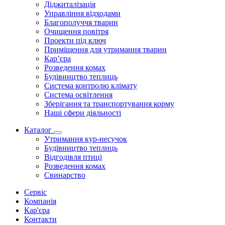
Діджиталізація
Управління відходами
Благополуччя тварин
Очищення повітря
Проекти під ключ
Приміщення для утримання тварин
Кар’єра
Розведення комах
Будівництво теплиць
Система контролю клімату
Система освітлення
Зберігання та транспортування корму
Наші сфери діяльності
Каталог
Утримання кур-несучок
Будівництво теплиць
Відгодівля птиці
Розведення комах
Свинарство
Сервіс
Компанія
Кар'єра
Контакти