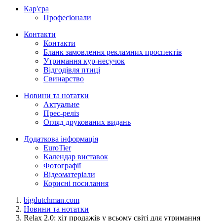
Кар'єра
Професіонали
Контакти
Контакти
Бланк замовлення рекламних проспектів
Утримання кур-несучок
Відгодівля птиці
Свинарство
Новини та нотатки
Актуальне
Прес-реліз
Огляд друкованих видань
Додаткова інформація
EuroTier
Календар виставок
Фотографії
Відеоматеріали
Корисні посилання
bigdutchman.com
Новини та нотатки
Relax 2.0: хіт продажів у всьому світі для утримання