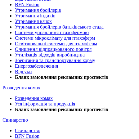
BFN Fusion
Утримання бройлерів
Утримання індиків
Утримання качок
Утримання бройлерів батьківського стада
Системи управління птахофермою
Системи мікроклімату для птахоферм
Освітлювальні системи для птахоферм
Очищення відпрацьованого повітря
Утилізація відходів виробництва
Зберігання та транспортування корму
Енергозабезпечення
Відгуки
Бланк замовлення рекламних проспектів
Розведення комах
Розведення комах
Уся інформація та продукція
Бланк замовлення рекламних проспектів
Свинарство
Свинарство
BFN Fusion