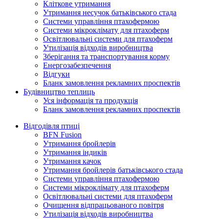
Кліткове утримання
Утримання несучок батьківського стада
Системи управління птахофермою
Системи мікроклімату для птахоферм
Освітлювальні системи для птахоферм
Утилізація відходів виробництва
Зберігання та транспортування корму
Енергозабезпечення
Відгуки
Бланк замовлення рекламних проспектів
Будівництво теплиць
Уся інформація та продукція
Бланк замовлення рекламних проспектів
Відгодівля птиці
BFN Fusion
Утримання бройлерів
Утримання індиків
Утримання качок
Утримання бройлерів батьківського стада
Системи управління птахофермою
Системи мікроклімату для птахоферм
Освітлювальні системи для птахоферм
Очищення відпрацьованого повітря
Утилізація відходів виробництва