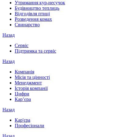
Утримання кур-несучок
Будівництво теплиць
Відгодівля птиці
Розведення комах
Свинарство
Назад
Сервіс
Підтримка та сервіс
Назад
Компанія
Місія та цінності
Менеджмент
Історія компанії
Цифри
Кар’єра
Назад
Кар'єра
Професіонали
Назад