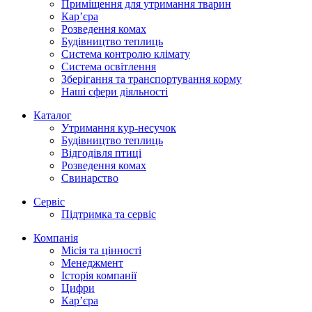
Приміщення для утримання тварин
Кар’єра
Розведення комах
Будівництво теплиць
Система контролю клімату
Система освітлення
Зберігання та транспортування корму
Наші сфери діяльності
Каталог
Утримання кур-несучок
Будівництво теплиць
Відгодівля птиці
Розведення комах
Свинарство
Сервіс
Підтримка та сервіс
Компанія
Місія та цінності
Менеджмент
Історія компанії
Цифри
Кар’єра