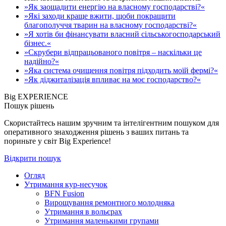
»Як заощадити енергію на власному господарстві?«
»Які заходи краще вжити, щоби покращити
благополуччя тварин на власному господарстві?«
»Я хотів би фінансувати власний сільськогосподарський
бізнес.«
»Скрубери відпрацьованого повітря – наскільки це
надійно?«
»Яка система очищення повітря підходить моїй фермі?«
»Як діджиталізація впливає на моє господарство?«
Big EXPERIENCE
Пошук рішень
Скористайтесь нашим зручним та інтелігентним пошуком для
оперативного знаходження рішень з ваших питань та
пориньте у світ Big Experience!
Відкрити пошук
Огляд
Утримання кур-несучок
BFN Fusion
Вирощування ремонтного молодняка
Утримання в вольєрах
Утримання маленькими групами