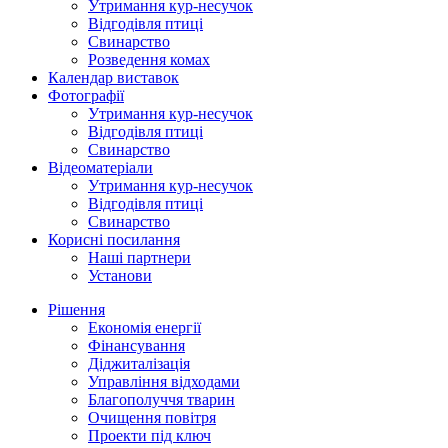
Утримання кур-несучок
Відгодівля птиці
Свинарство
Розведення комах
Календар виставок
Фотографії
Утримання кур-несучок
Відгодівля птиці
Свинарство
Відеоматеріали
Утримання кур-несучок
Відгодівля птиці
Свинарство
Корисні посилання
Наші партнери
Установи
Рішення
Економія енергії
Фінансування
Діджиталізація
Управління відходами
Благополуччя тварин
Очищення повітря
Проекти під ключ