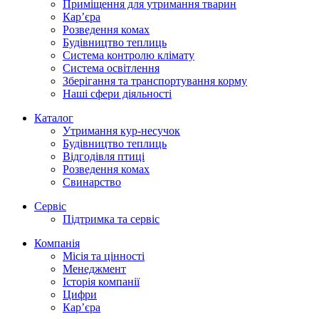
Приміщення для утримання тварин
Кар’єра
Розведення комах
Будівництво теплиць
Система контролю клімату
Система освітлення
Зберігання та транспортування корму
Наші сфери діяльності
Каталог
Утримання кур-несучок
Будівництво теплиць
Відгодівля птиці
Розведення комах
Свинарство
Сервіс
Підтримка та сервіс
Компанія
Місія та цінності
Менеджмент
Історія компанії
Цифри
Кар’єра