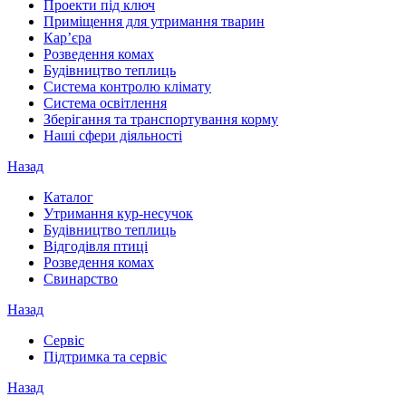
Проекти під ключ
Приміщення для утримання тварин
Кар’єра
Розведення комах
Будівництво теплиць
Система контролю клімату
Система освітлення
Зберігання та транспортування корму
Наші сфери діяльності
Назад
Каталог
Утримання кур-несучок
Будівництво теплиць
Відгодівля птиці
Розведення комах
Свинарство
Назад
Сервіс
Підтримка та сервіс
Назад