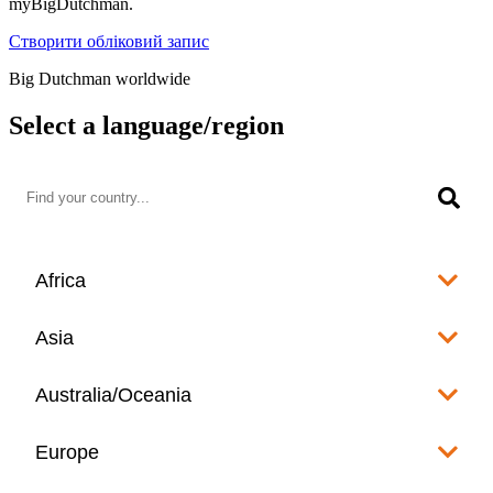
myBigDutchman.
Створити обліковий запис
Big Dutchman worldwide
Select a language/region
Africa
Algeria
Asia
العربية
Afghanistan
Australia/Oceania
Angola
English
www.bigdutchman.co.za
Australia
Europe
Bangladesh
Benin
www.bigdutchman.asia
www.bigdutchman.asia