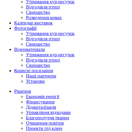
Утримання кур-несучок
Відгодівля птиці
Свинарство
Розведення комах
Календар виставок
Фотографії
Утримання кур-несучок
Відгодівля птиці
Свинарство
Відеоматеріали
Утримання кур-несучок
Відгодівля птиці
Свинарство
Корисні посилання
Наші партнери
Установи
Рішення
Економія енергії
Фінансування
Діджиталізація
Управління відходами
Благополуччя тварин
Очищення повітря
Проекти під ключ