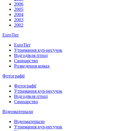
2006
2005
2004
2003
2002
EuroTier
EuroTier
Утримання кур-несучок
Відгодівля птиці
Свинарство
Розведення комах
Фотографії
Фотографії
Утримання кур-несучок
Відгодівля птиці
Свинарство
Відеоматеріали
Відеоматеріали
Утримання кур-несучок