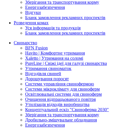
Зберігання та транспортування корму
Енергозабезпечення
Відгуки
Бланк замовлення рекламних проспектів
Розведення комах
Уся інформація та продукція
Бланк замовлення рекламних проспектів
Свинарство
BFN Fusion
Havito | Комфортне утримання
Xaletto | Утримання на соломі
PureLine | Свіжі ідеї для галузі свинарства
Утримання свиноматок
Відгодівля свиней
Дорощування поросят
Системи управління свинофермою
Системи мікроклімату для свиноферм
Освітлювальні системи для свиноферм
Очищення відпрацьованого повітря
Утилізація відходів виробництва
Концептуальний ескіз "Свиноферма 2030"
Зберігання та транспортування корму
Дробильно-змішувальне обладнання
Енергозабезпечення