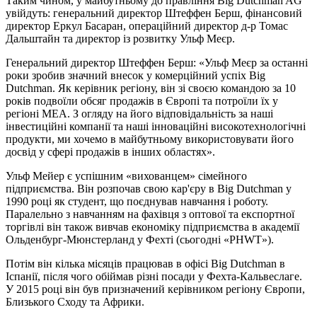
Таким чином, у майбутньому до правління Big Dutchman AG
увійдуть: генеральний директор Штеффен Берш, фінансовий
директор Еркул Басаран, операційний директор д-р Томас
Дальштайн та директор із розвитку Ульф Меєр.
Генеральний директор Штеффен Берш: «Ульф Меєр за останні
роки зробив значний внесок у комерційний успіх Big
Dutchman. Як керівник регіону, він зі своєю командою за 10
років подвоїли обсяг продажів в Європі та потроїли їх у
регіоні MEA. З огляду на його відповідальність за наші
інвестиційні компанії та наші інноваційні високотехнологічні
продукти, ми хочемо в майбутньому використовувати його
досвід у сфері продажів в інших областях».
Ульф Мейер є успішним «вихованцем» сімейного
підприємства. Він розпочав свою кар'єру в Big Dutchman у
1990 році як студент, що поєднував навчання і роботу.
Паралельно з навчанням на фахівця з оптової та експортної
торгівлі він також вивчав економіку підприємства в академії
Ольденбург-Мюнстерланд у Фехті (сьогодні «PHWT»).
​Потім він кілька місяців працював в офісі Big Dutchman в
Іспанії, після чого обіймав різні посади у Фехта-Кальвеслаге.
У 2015 році він був призначений керівником регіону Європи,
Близького Сходу та Африки.