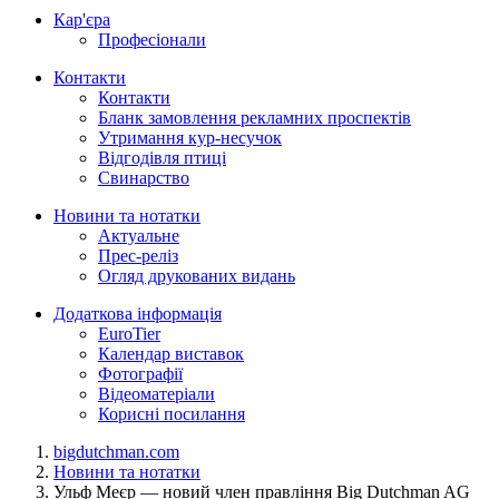
Кар'єра
Професіонали
Контакти
Контакти
Бланк замовлення рекламних проспектів
Утримання кур-несучок
Відгодівля птиці
Свинарство
Новини та нотатки
Актуальне
Прес-реліз
Огляд друкованих видань
Додаткова інформація
EuroTier
Календар виставок
Фотографії
Відеоматеріали
Корисні посилання
bigdutchman.com
Новини та нотатки
Ульф Меєр — новий член правління Big Dutchman AG