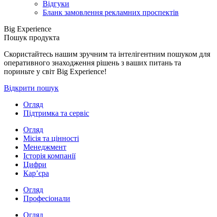
Відгуки
Бланк замовлення рекламних проспектів
Big Experience
Пошук продукта
Скористайтесь нашим зручним та інтелігентним пошуком для
оперативного знаходження рішень з ваших питань та
пориньте у світ Big Experience!
Відкрити пошук
Огляд
Підтримка та сервіс
Огляд
Місія та цінності
Менеджмент
Історія компанії
Цифри
Кар’єра
Огляд
Професіонали
Огляд