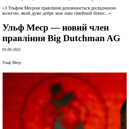
​«З Ульфом Меєром правління доповнюється досвідченою
колегою, який дуже добре знає наш сімейний бізнес...»
Ульф Меєр — новий член
правління Big Dutchman AG
03.09.2025
Ульф Меєр