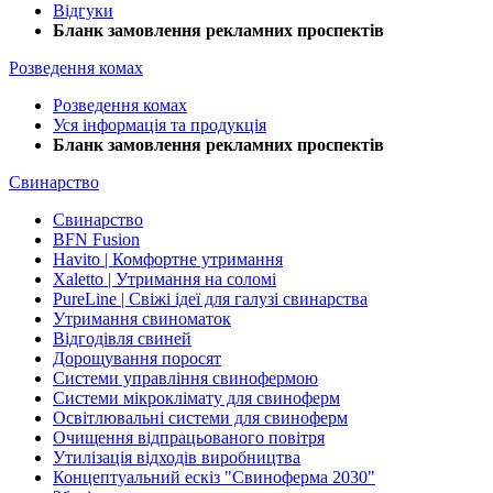
Відгуки
Бланк замовлення рекламних проспектів
Розведення комах
Розведення комах
Уся інформація та продукція
Бланк замовлення рекламних проспектів
Свинарство
Свинарство
BFN Fusion
Havito | Комфортне утримання
Xaletto | Утримання на соломі
PureLine | Свіжі ідеї для галузі свинарства
Утримання свиноматок
Відгодівля свиней
Дорощування поросят
Системи управління свинофермою
Системи мікроклімату для свиноферм
Освітлювальні системи для свиноферм
Очищення відпрацьованого повітря
Утилізація відходів виробництва
Концептуальний ескіз "Свиноферма 2030"