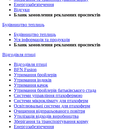
Енергозабезпечення
Відгуки
Бланк замовлення рекламних проспектів
Будівництво теплиць
Будівництво теплиць
Уся інформація та продукція
Бланк замовлення рекламних проспектів
Відгодівля птиці
Відгодівля птиці
BFN Fusion
Утримання бройлерів
Утримання індиків
Утримання качок
Утримання бройлерів батьківського стада
Системи управління птахофермою
Системи мікроклімату для птахоферм
Освітлювальні системи для птахоферм
Очищення відпрацьованого повітря
Утилізація відходів виробництва
Зберігання та транспортування корму
Енергозабезпечення