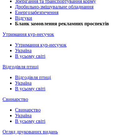
Зберігання та транспортування корму
Дробильно-змішувальне обладнання
Енергозабезпечення
Відгуки
Бланк замовлення рекламних проспектів
Утримання кур-несучок
Утримання кур-несучок
Україна
В усьому світі
Відгодівля птиці
Відгодівля птиці
Україна
В усьому світі
Свинарство
Свинарство
Україна
В усьому світі
Огляд друкованих видань