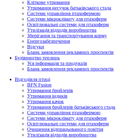
Кліткове утримання
Утримання несучок батьківського стада
Системи управління птахофермою
Системи мікроклімату для птахоферм
Освітлювальні системи для птахоферм
Утилізація відходів виробництва
Зберігання та транспортування корму
Енергозабезпечення
Відгуки
Бланк замовлення рекламних проспектів
Будівництво теплиць
Уся інформація та продукція
Бланк замовлення рекламних проспектів
Відгодівля птиці
BFN Fusion
Утримання бройлерів
Утримання індиків
Утримання качок
Утримання бройлерів батьківського стада
Системи управління птахофермою
Системи мікроклімату для птахоферм
Освітлювальні системи для птахоферм
Очищення відпрацьованого повітря
Утилізація відходів виробництва