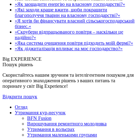
»Як заощадити енергію на власному господарстві?«
»Які заходи краще вжити, щоби покращити
благополуччя тварин на власному господарстві?«
»Я хотів би фінансувати власний сільськогосподарський
бізнес.«
»Скрубери відпрацьованого повітря – наскільки це
надійно?«
»Яка система очищення повітря підходить моїй фермі?«
»Як діджиталізація впливає на моє господарство?«
Big EXPERIENCE
Пошук рішень
Скористайтесь нашим зручним та інтелігентним пошуком для
оперативного знаходження рішень з ваших питань та
пориньте у світ Big Experience!
Відкрити пошук
Огляд
Утримання кур-несучок
BFN Fusion
Вирощування ремонтного молодняка
Утримання в вольєрах
Утримання маленькими групами