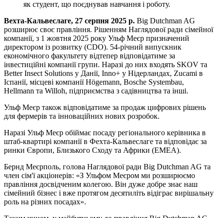
як студент, що поєднував навчання і роботу.
Вехта-Кальвеслаге, 27 серпня 2025 р.
Big Dutchman AG
розширює своє правління. Рішенням Наглядової ради сімейної
компанії, з 1 жовтня 2025 року Ульф Меєр призначений
директором із розвитку (CDO). 54-річний випускник
економічного факультету відтепер відповідатиме за
інвестиційні компанії групи. Наразі до них входять SKOV та
Better Insect Solutions у Данії, Inno+ у Нідерландах, Zucami в
Іспанії, місцеві компанії Högemann, Bosche Systembau,
Hellmann та Willoh, підприємства з садівництва та інші.
Ульф Меєр також відповідатиме за продаж цифрових рішень
для фермерів та інноваційних нових розробок.
Наразі Ульф Меєр обіймає посаду регіонального керівника в
штаб-квартирі компанії в Фехта-Кальвеслаге та відповідає за
ринки Європи, Близького Сходу та Африки (EMEA).
Бернд Меєрполь, голова Наглядової ради Big Dutchman AG та
член сім'ї акціонерів: «З Ульфом Меєром ми розширюємо
правління досвідченим колегою. Він дуже добре знає наш
сімейний бізнес і вже протягом десятиліть відіграє вирішальну
роль на різних посадах».