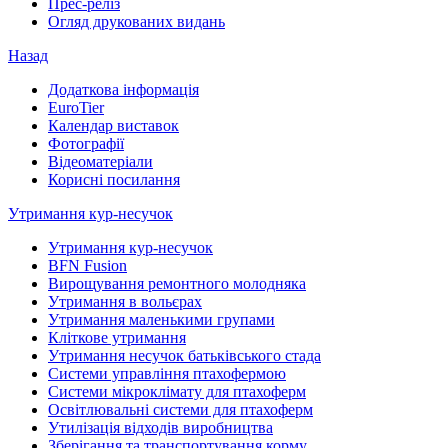
Прес-реліз
Огляд друкованих видань
Назад
Додаткова інформація
EuroTier
Календар виставок
Фотографії
Відеоматеріали
Корисні посилання
Утримання кур-несучок
Утримання кур-несучок
BFN Fusion
Вирощування ремонтного молодняка
Утримання в вольєрах
Утримання маленькими групами
Кліткове утримання
Утримання несучок батьківського стада
Системи управління птахофермою
Системи мікроклімату для птахоферм
Освітлювальні системи для птахоферм
Утилізація відходів виробництва
Зберігання та транспортування корму