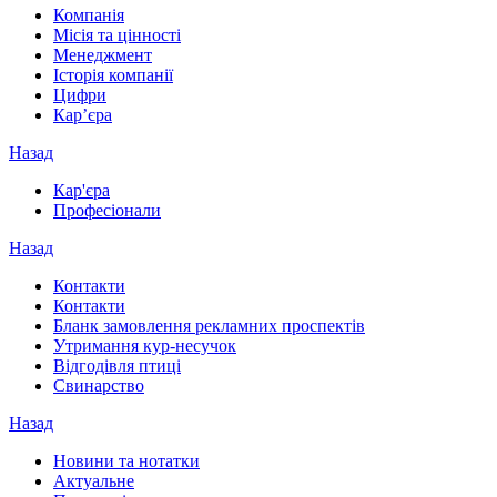
Компанія
Місія та цінності
Менеджмент
Історія компанії
Цифри
Кар’єра
Назад
Кар'єра
Професіонали
Назад
Контакти
Контакти
Бланк замовлення рекламних проспектів
Утримання кур-несучок
Відгодівля птиці
Свинарство
Назад
Новини та нотатки
Актуальне