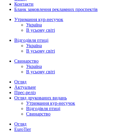
Контакти
Бланк замовлення рекламних проспектів
Утримання кур-несучок
Україна
В усьому світі
Відгодівля птиці
Україна
В усьому світі
Свинарство
Україна
В усьому світі
Огляд
Актуальне
Прес-реліз
Огляд друкованих видань
Утримання кур-несучок
Відгодівля птиці
Свинарство
Огляд
EuroTier