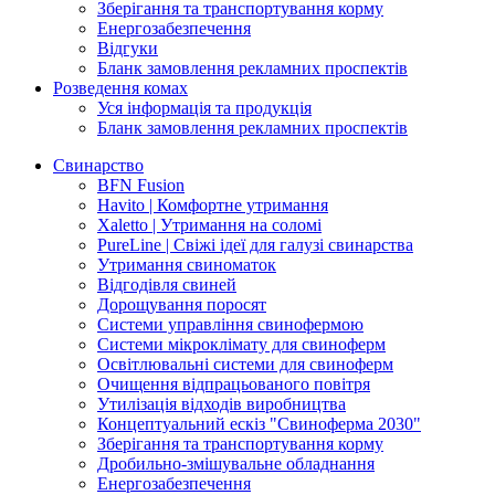
Зберігання та транспортування корму
Енергозабезпечення
Відгуки
Бланк замовлення рекламних проспектів
Розведення комах
Уся інформація та продукція
Бланк замовлення рекламних проспектів
Свинарство
BFN Fusion
Havito | Комфортне утримання
Xaletto | Утримання на соломі
PureLine | Свіжі ідеї для галузі свинарства
Утримання свиноматок
Відгодівля свиней
Дорощування поросят
Системи управління свинофермою
Системи мікроклімату для свиноферм
Освітлювальні системи для свиноферм
Очищення відпрацьованого повітря
Утилізація відходів виробництва
Концептуальний ескіз "Свиноферма 2030"
Зберігання та транспортування корму
Дробильно-змішувальне обладнання
Енергозабезпечення