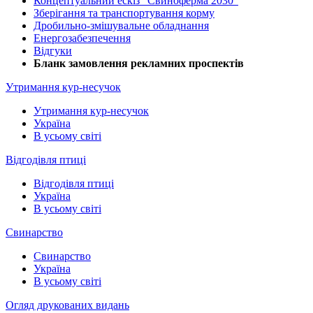
Концептуальний ескіз "Свиноферма 2030"
Зберігання та транспортування корму
Дробильно-змішувальне обладнання
Енергозабезпечення
Відгуки
Бланк замовлення рекламних проспектів
Утримання кур-несучок
Утримання кур-несучок
Україна
В усьому світі
Відгодівля птиці
Відгодівля птиці
Україна
В усьому світі
Свинарство
Свинарство
Україна
В усьому світі
Огляд друкованих видань