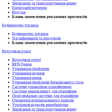
Зберігання та транспортування корму
Енергозабезпечення
Відгуки
Бланк замовлення рекламних проспектів
Будівництво теплиць
Будівництво теплиць
Уся інформація та продукція
Бланк замовлення рекламних проспектів
Відгодівля птиці
Відгодівля птиці
BFN Fusion
Утримання бройлерів
Утримання індиків
Утримання качок
Утримання бройлерів батьківського стада
Системи управління птахофермою
Системи мікроклімату для птахоферм
Освітлювальні системи для птахоферм
Очищення відпрацьованого повітря
Утилізація відходів виробництва
Зберігання та транспортування корму