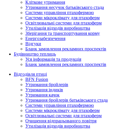
Кліткове утримання
Утримання несучок батьківського стада
Системи управління птахофермою
Системи мікроклімату для птахоферм
Освітлювальні системи для птахоферм
Утилізація відходів виробництва
Зберігання та транспортування корму
Енергозабезпечення
Відгуки
Бланк замовлення рекламних проспектів
Будівництво теплиць
Уся інформація та продукція
Бланк замовлення рекламних проспектів
Відгодівля птиці
BFN Fusion
Утримання бройлерів
Утримання індиків
Утримання качок
Утримання бройлерів батьківського стада
Системи управління птахофермою
Системи мікроклімату для птахоферм
Освітлювальні системи для птахоферм
Очищення відпрацьованого повітря
Утилізація відходів виробництва