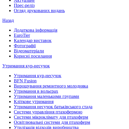
Актуальне
Прес-реліз
Огляд друкованих видань
Назад
Додаткова інформація
EuroTier
Календар виставок
Фотографії
Відеоматеріали
Корисні посилання
Утримання кур-несучок
Утримання кур-несучок
BFN Fusion
Вирощування ремонтного молодняка
Утримання в вольєрах
Утримання маленькими групами
Кліткове утримання
Утримання несучок батьківського стада
Системи управління птахофермою
Системи мікроклімату для птахоферм
Освітлювальні системи для птахоферм
Утилізація відходів виробництва