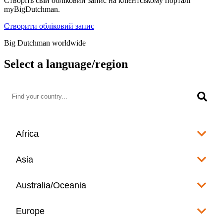
Створіть свій обліковий запис на клієнтському порталі
myBigDutchman.
Створити обліковий запис
Big Dutchman worldwide
Select a language/region
Africa
Algeria
Asia
العربية
Afghanistan
Australia/Oceania
Angola
English
www.bigdutchman.co.za
Australia
Europe
Bangladesh
Benin
www.bigdutchman.asia