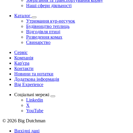
Зберігання та транспортування корму
Наші сфери діяльності
Каталог
Утримання кур-несучок
Будівництво теплиць
Відгодівля птиці
Розведення комах
Свинарство
Сервіс
Компанія
Кар'єра
Контакти
Новини та нотатки
Додаткова інформація
Big Experience
Соціальні мережі
Linkedin
X
YouTube
© 2026 Big Dutchman
Вихідні дані