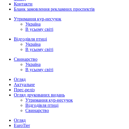
Контакти
Бланк замовлення рекламних проспектів
Утримання кур-несучок
Україна
В усьому світі
Відгодівля птиці
Україна
В усьому світі
Свинарство
Україна
В усьому світі
Огляд
Актуальне
Прес-реліз
Огляд друкованих видань
Утримання кур-несучок
Відгодівля птиці
Свинарство
Огляд
EuroTier