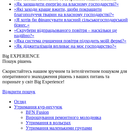
»Як заощадити енергію на власному господарстві?«
»Які заходи краще вжити, щоби покращити
благополуччя тварин на власному господарстві?«
»Я хотів би фінансувати власний сільськогосподарський
бізнес.«
»Скрубери відпрацьованого повітря – наскільки це
надійно?«
»Яка система очищення повітря підходить моїй фермі?«
»Як діджиталізація впливає на моє господарство?«
Big EXPERIENCE
Пошук рішень
Скористайтесь нашим зручним та інтелігентним пошуком для
оперативного знаходження рішень з ваших питань та
пориньте у світ Big Experience!
Відкрити пошук
Огляд
Утримання кур-несучок
BFN Fusion
Вирощування ремонтного молодняка
Утримання в вольєрах
Утримання маленькими групами