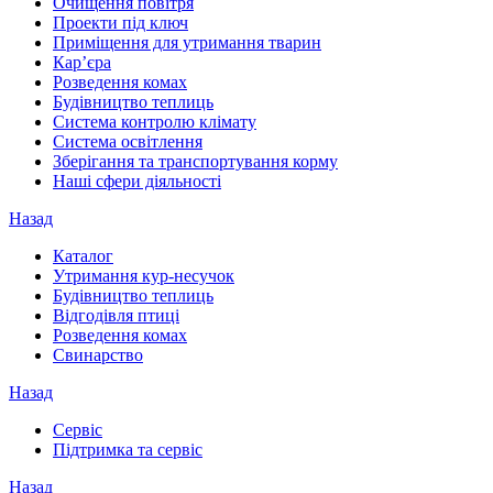
Очищення повітря
Проекти під ключ
Приміщення для утримання тварин
Кар’єра
Розведення комах
Будівництво теплиць
Система контролю клімату
Система освітлення
Зберігання та транспортування корму
Наші сфери діяльності
Назад
Каталог
Утримання кур-несучок
Будівництво теплиць
Відгодівля птиці
Розведення комах
Свинарство
Назад
Сервіс
Підтримка та сервіс
Назад