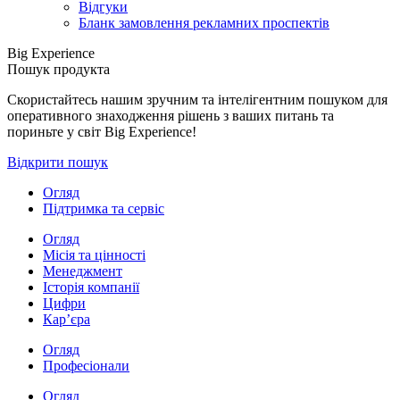
Відгуки
Бланк замовлення рекламних проспектів
Big Experience
Пошук продукта
Скористайтесь нашим зручним та інтелігентним пошуком для
оперативного знаходження рішень з ваших питань та
пориньте у світ Big Experience!
Відкрити пошук
Огляд
Підтримка та сервіс
Огляд
Місія та цінності
Менеджмент
Історія компанії
Цифри
Кар’єра
Огляд
Професіонали
Огляд