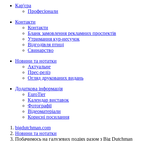
Кар'єра
Професіонали
Контакти
Контакти
Бланк замовлення рекламних проспектів
Утримання кур-несучок
Відгодівля птиці
Свинарство
Новини та нотатки
Актуальне
Прес-реліз
Огляд друкованих видань
Додаткова інформація
EuroTier
Календар виставок
Фотографії
Відеоматеріали
Корисні посилання
bigdutchman.com
Новини та нотатки
Побачимось на галузевих подіях разом з Big Dutchman