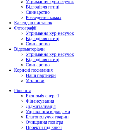
Утримання кур-несучок
Відгодівля птиці
Свинарство
Розведення комах
Календар виставок
Фотографії
Утримання кур-несучок
Відгодівля птиці
Свинарство
Відеоматеріали
Утримання кур-несучок
Відгодівля птиці
Свинарство
Корисні посилання
Наші партнери
Установи
Рішення
Економія енергії
Фінансування
Діджиталізація
Управління відходами
Благополуччя тварин
Очищення повітря
Проекти під ключ