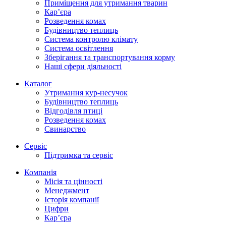
Приміщення для утримання тварин
Кар’єра
Розведення комах
Будівництво теплиць
Система контролю клімату
Система освітлення
Зберігання та транспортування корму
Наші сфери діяльності
Каталог
Утримання кур-несучок
Будівництво теплиць
Відгодівля птиці
Розведення комах
Свинарство
Сервіс
Підтримка та сервіс
Компанія
Місія та цінності
Менеджмент
Історія компанії
Цифри
Кар’єра