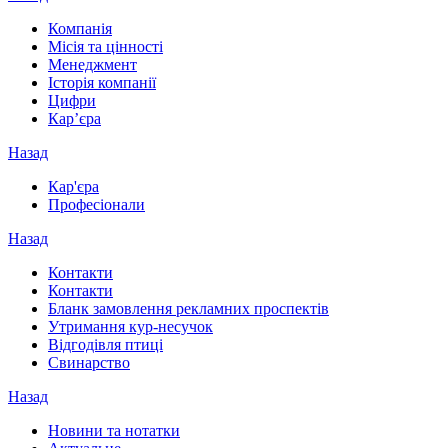
Компанія
Місія та цінності
Менеджмент
Історія компанії
Цифри
Кар’єра
Назад
Кар'єра
Професіонали
Назад
Контакти
Контакти
Бланк замовлення рекламних проспектів
Утримання кур-несучок
Відгодівля птиці
Свинарство
Назад
Новини та нотатки