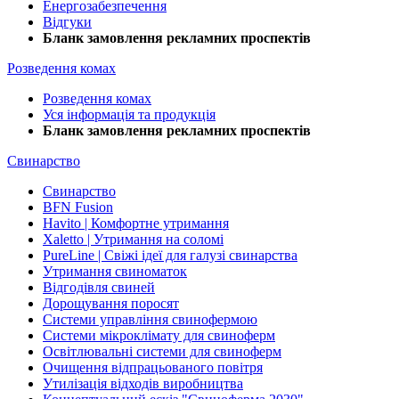
Енергозабезпечення
Відгуки
Бланк замовлення рекламних проспектів
Розведення комах
Розведення комах
Уся інформація та продукція
Бланк замовлення рекламних проспектів
Свинарство
Свинарство
BFN Fusion
Havito | Комфортне утримання
Xaletto | Утримання на соломі
PureLine | Свіжі ідеї для галузі свинарства
Утримання свиноматок
Відгодівля свиней
Дорощування поросят
Системи управління свинофермою
Системи мікроклімату для свиноферм
Освітлювальні системи для свиноферм
Очищення відпрацьованого повітря
Утилізація відходів виробництва