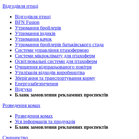
Відгодівля птиці
Відгодівля птиці
BFN Fusion
Утримання бройлерів
Утримання індиків
Утримання качок
Утримання бройлерів батьківського стада
Системи управління птахофермою
Системи мікроклімату для птахоферм
Освітлювальні системи для птахоферм
Очищення відпрацьованого повітря
Утилізація відходів виробництва
Зберігання та транспортування корму
Енергозабезпечення
Відгуки
Бланк замовлення рекламних проспектів
Розведення комах
Розведення комах
Уся інформація та продукція
Бланк замовлення рекламних проспектів
Свинарство