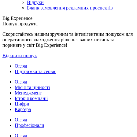
Відгуки
Бланк замовлення рекламних проспектів
Big Experience
Пошук продукта
Скористайтесь нашим зручним та інтелігентним пошуком для
оперативного знаходження рішень з ваших питань та
пориньте у світ Big Experience!
Відкрити пошук
Огляд
Підтримка та сервіс
Огляд
Місія та цінності
Менеджмент
Історія компанії
Цифри
Кар’єра
Огляд
Професіонали
Огляд