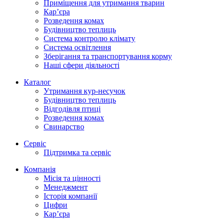
Приміщення для утримання тварин
Кар’єра
Розведення комах
Будівництво теплиць
Система контролю клімату
Система освітлення
Зберігання та транспортування корму
Наші сфери діяльності
Каталог
Утримання кур-несучок
Будівництво теплиць
Відгодівля птиці
Розведення комах
Свинарство
Сервіс
Підтримка та сервіс
Компанія
Місія та цінності
Менеджмент
Історія компанії
Цифри
Кар’єра