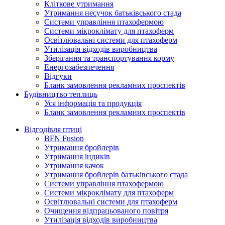
Кліткове утримання
Утримання несучок батьківського стада
Системи управління птахофермою
Системи мікроклімату для птахоферм
Освітлювальні системи для птахоферм
Утилізація відходів виробництва
Зберігання та транспортування корму
Енергозабезпечення
Відгуки
Бланк замовлення рекламних проспектів
Будівництво теплиць
Уся інформація та продукція
Бланк замовлення рекламних проспектів
Відгодівля птиці
BFN Fusion
Утримання бройлерів
Утримання індиків
Утримання качок
Утримання бройлерів батьківського стада
Системи управління птахофермою
Системи мікроклімату для птахоферм
Освітлювальні системи для птахоферм
Очищення відпрацьованого повітря
Утилізація відходів виробництва