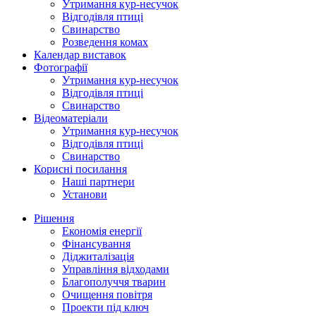
Утримання кур-несучок
Відгодівля птиці
Свинарство
Розведення комах
Календар виставок
Фотографії
Утримання кур-несучок
Відгодівля птиці
Свинарство
Відеоматеріали
Утримання кур-несучок
Відгодівля птиці
Свинарство
Корисні посилання
Наші партнери
Установи
Рішення
Економія енергії
Фінансування
Діджиталізація
Управління відходами
Благополуччя тварин
Очищення повітря
Проекти під ключ