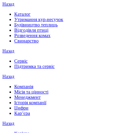
Назад
Каталог
Утримання кур-несучок
Будівництво теплиць
Відгодівля птиці
Розведення комах
Свинарство
Назад
Сервіс
Підтримка та сервіс
Назад
Компанія
Місія та цінності
Менеджмент
Історія компанії
Цифри
Кар’єра
Назад