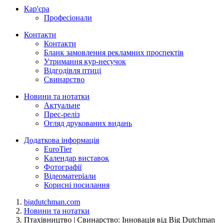
Кар'єра
Професіонали
Контакти
Контакти
Бланк замовлення рекламних проспектів
Утримання кур-несучок
Відгодівля птиці
Свинарство
Новини та нотатки
Актуальне
Прес-реліз
Огляд друкованих видань
Додаткова інформація
EuroTier
Календар виставок
Фотографії
Відеоматеріали
Корисні посилання
bigdutchman.com
Новини та нотатки
Птахівництво | Свинарство: Інновація від Big Dutchman