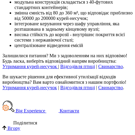
модульна конструкція складається з 40-футових
стандартних контейнерів;
змінна ємність від 80 до 360 м³, що відповідає приблизно
від 50000 до 200000 курей-несучок;
інтегроване керування через шафу управління, яка
розташована в задньому кінцевому вузлі;
висока стійкість до корозії - внутрішнє покриття всієї
системи з нержавіючої сталі;
централізоване відведення емісій
Залишилися питання? Ми з задоволенням на них відповімо!
Будь ласка, виберіть відповідний напрям виробництва:
Утримання курей-несучок
|
Відгодівля птиці
|
Свинарство
.
Ви шукаєте рішення для ефективної утилізації відходів
виробництва? Вам варто ознайомитися з нашим портфоліо!
Утримання курей-несучок
|
Відгодівля птиці
|
Свинарство
.
Big Experience
Контакти
Поділи­тися
Вгору