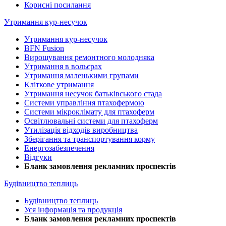
Корисні посилання
Утримання кур-несучок
Утримання кур-несучок
BFN Fusion
Вирощування ремонтного молодняка
Утримання в вольєрах
Утримання маленькими групами
Кліткове утримання
Утримання несучок батьківського стада
Системи управління птахофермою
Системи мікроклімату для птахоферм
Освітлювальні системи для птахоферм
Утилізація відходів виробництва
Зберігання та транспортування корму
Енергозабезпечення
Відгуки
Бланк замовлення рекламних проспектів
Будівництво теплиць
Будівництво теплиць
Уся інформація та продукція
Бланк замовлення рекламних проспектів