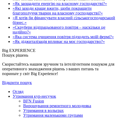
»Як заощадити енергію на власному господарстві?«
»Які заходи краще вжити, щоби покращити
благополуччя тварин на власному господарстві?«
»Я хотів би фінансувати власний сільськогосподарський
бізнес.«
»Скрубери відпрацьованого повітря – наскільки це
надійно?«
»Яка система очищення повітря підходить моїй фермі?«
»Як діджиталізація впливає на моє господарство?«
Big EXPERIENCE
Пошук рішень
Скористайтесь нашим зручним та інтелігентним пошуком для
оперативного знаходження рішень з ваших питань та
пориньте у світ Big Experience!
Відкрити пошук
Огляд
Утримання кур-несучок
BFN Fusion
Вирощування ремонтного молодняка
Утримання в вольєрах
Утримання маленькими групами