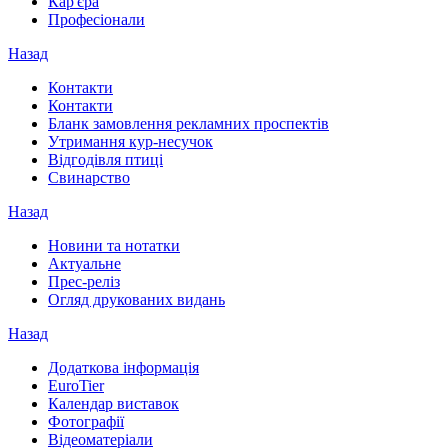
Кар'єра
Професіонали
Назад
Контакти
Контакти
Бланк замовлення рекламних проспектів
Утримання кур-несучок
Відгодівля птиці
Свинарство
Назад
Новини та нотатки
Актуальне
Прес-реліз
Огляд друкованих видань
Назад
Додаткова інформація
EuroTier
Календар виставок
Фотографії
Відеоматеріали