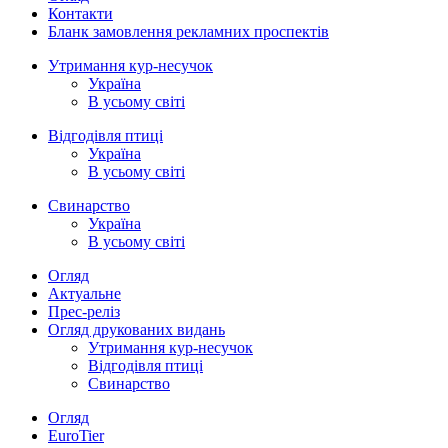
Контакти
Бланк замовлення рекламних проспектів
Утримання кур-несучок
Україна
В усьому світі
Відгодівля птиці
Україна
В усьому світі
Свинарство
Україна
В усьому світі
Огляд
Актуальне
Прес-реліз
Огляд друкованих видань
Утримання кур-несучок
Відгодівля птиці
Свинарство
Огляд
EuroTier