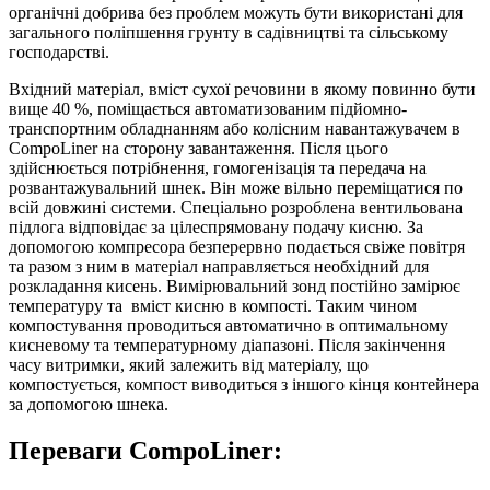
органічні добрива без проблем можуть бути використані для
загального поліпшення грунту в садівництві та сільському
господарстві.
Вхідний матеріал, вміст сухої речовини в якому повинно бути
вище 40 %, поміщається автоматизованим підйомно-
транспортним обладнанням або колісним навантажувачем в
CompoLiner на сторону завантаження. Після цього
здійснюється потрібнення, гомогенізація та передача на
розвантажувальний шнек. Він може вільно переміщатися по
всій довжині системи. Спеціально розроблена вентильована
підлога відповідає за цілеспрямовану подачу кисню. За
допомогою компресора безперервно подається свіже повітря
та разом з ним в матеріал направляється необхідний для
розкладання кисень. Вимірювальний зонд постійно замірює
температуру та вміст кисню в компості. Таким чином
компостування проводиться автоматично в оптимальному
кисневому та температурному діапазоні. Після закінчення
часу витримки, який залежить від матеріалу, що
компостується, компост виводиться з іншого кінця контейнера
за допомогою шнека.
Переваги CompoLiner: