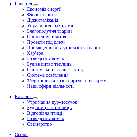
Рішення
Економія енергії
Фінансування
Діджиталізація
Управління відходами
Благополуччя тварин
Очищення повітря
Проекти під ключ
Приміщення для утримання тварин
Кар’єра
Розведення комах
Будівництво теплиць
Система контролю клімату
Система освітлення
Зберігання та транспортування корму
Наші сфери діяльності
Каталог
Утримання кур-несучок
Будівництво теплиць
Відгодівля птиці
Розведення комах
Свинарство
Сервіс