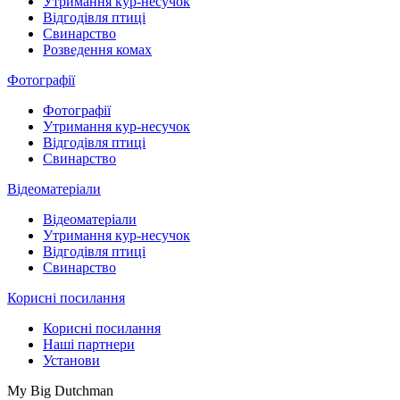
Утримання кур-несучок
Відгодівля птиці
Свинарство
Розведення комах
Фотографії
Фотографії
Утримання кур-несучок
Відгодівля птиці
Свинарство
Відеоматеріали
Відеоматеріали
Утримання кур-несучок
Відгодівля птиці
Свинарство
Корисні посилання
Корисні посилання
Наші партнери
Установи
My Big Dutchman