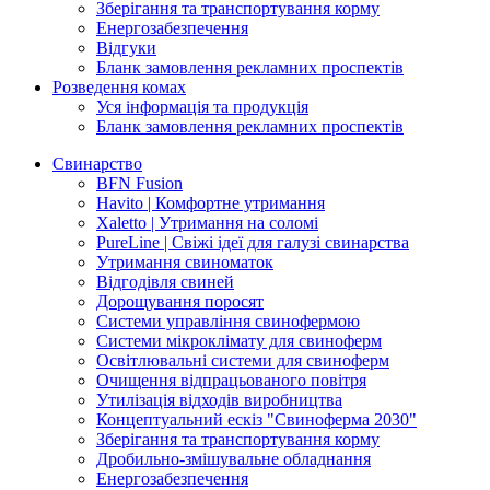
Зберігання та транспортування корму
Енергозабезпечення
Відгуки
Бланк замовлення рекламних проспектів
Розведення комах
Уся інформація та продукція
Бланк замовлення рекламних проспектів
Свинарство
BFN Fusion
Havito | Комфортне утримання
Xaletto | Утримання на соломі
PureLine | Свіжі ідеї для галузі свинарства
Утримання свиноматок
Відгодівля свиней
Дорощування поросят
Системи управління свинофермою
Системи мікроклімату для свиноферм
Освітлювальні системи для свиноферм
Очищення відпрацьованого повітря
Утилізація відходів виробництва
Концептуальний ескіз "Свиноферма 2030"
Зберігання та транспортування корму
Дробильно-змішувальне обладнання
Енергозабезпечення