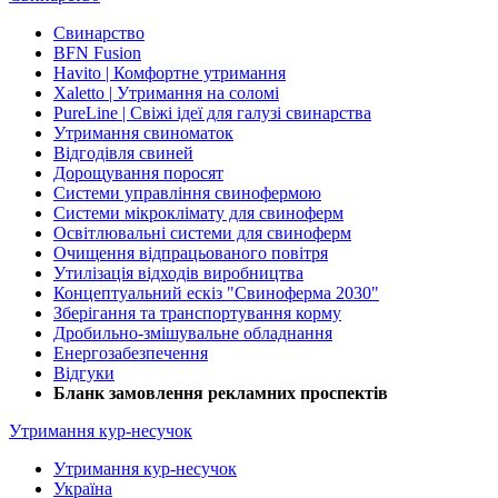
Свинарство
BFN Fusion
Havito | Комфортне утримання
Xaletto | Утримання на соломі
PureLine | Свіжі ідеї для галузі свинарства
Утримання свиноматок
Відгодівля свиней
Дорощування поросят
Системи управління свинофермою
Системи мікроклімату для свиноферм
Освітлювальні системи для свиноферм
Очищення відпрацьованого повітря
Утилізація відходів виробництва
Концептуальний ескіз "Свиноферма 2030"
Зберігання та транспортування корму
Дробильно-змішувальне обладнання
Енергозабезпечення
Відгуки
Бланк замовлення рекламних проспектів
Утримання кур-несучок
Утримання кур-несучок
Україна