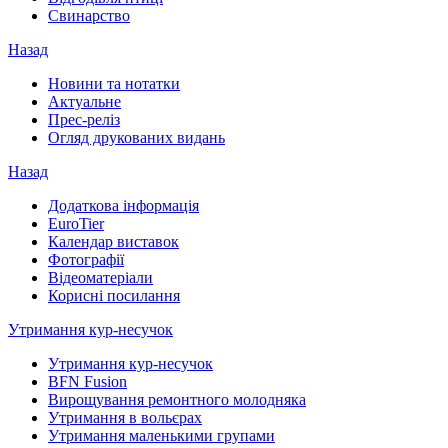
Свинарство
Назад
Новини та нотатки
Актуальне
Прес-реліз
Огляд друкованих видань
Назад
Додаткова інформація
EuroTier
Календар виставок
Фотографії
Відеоматеріали
Корисні посилання
Утримання кур-несучок
Утримання кур-несучок
BFN Fusion
Вирощування ремонтного молодняка
Утримання в вольєрах
Утримання маленькими групами