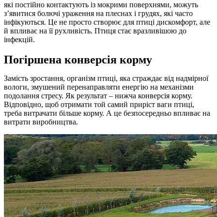
які постійно контактують із мокрими поверхнями, можуть
з’явитися болючі ураження на плеснах і грудях, які часто
інфікуються. Це не просто створює для птиці дискомфорт, але
й впливає на її рухливість. Птиця стає вразливішою до
інфекцій.
Погіршена конверсія корму
Замість зростання, організм птиці, яка страждає від надмірної
вологи, змушений перенаправляти енергію на механізми
подолання стресу. Як результат – нижча конверсія корму.
Відповідно, щоб отримати той самий приріст ваги птиці,
треба витрачати більше корму. А це безпосередньо впливає на
витрати виробництва.