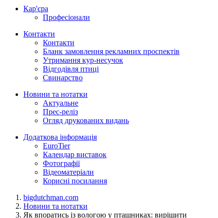
Кар'єра
Професіонали
Контакти
Контакти
Бланк замовлення рекламних проспектів
Утримання кур-несучок
Відгодівля птиці
Свинарство
Новини та нотатки
Актуальне
Прес-реліз
Огляд друкованих видань
Додаткова інформація
EuroTier
Календар виставок
Фотографії
Відеоматеріали
Корисні посилання
bigdutchman.com
Новини та нотатки
Як впоратись із вологою у пташниках: вирішити