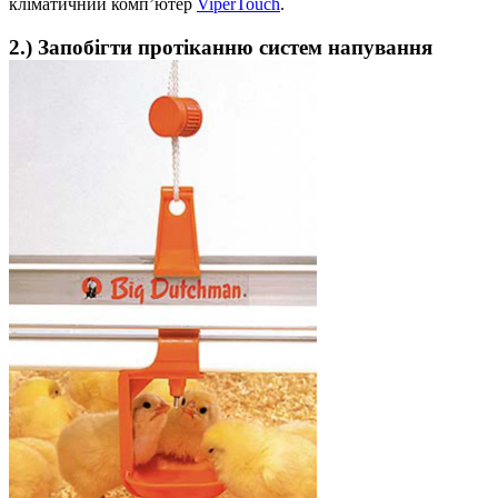
кліматичний комп’ютер
ViperTouch
.
2.) Запобігти протіканню систем напування