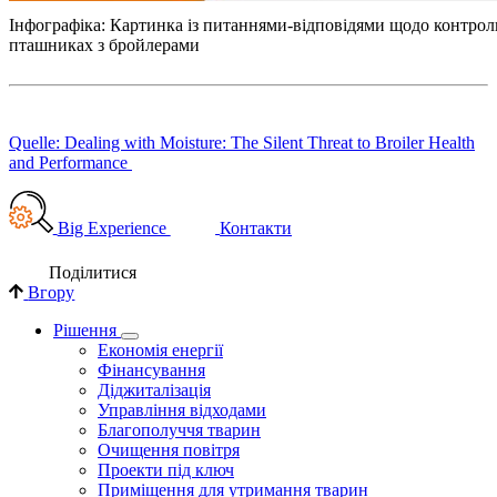
Інфографіка: Картинка із питаннями-відповідями щодо контрол
пташниках з бройлерами
Quelle: Dealing with Moisture: The Silent Threat to Broiler Health
and Performance
Big Experience
Контакти
Поділи­тися
Вгору
Рішення
Економія енергії
Фінансування
Діджиталізація
Управління відходами
Благополуччя тварин
Очищення повітря
Проекти під ключ
Приміщення для утримання тварин