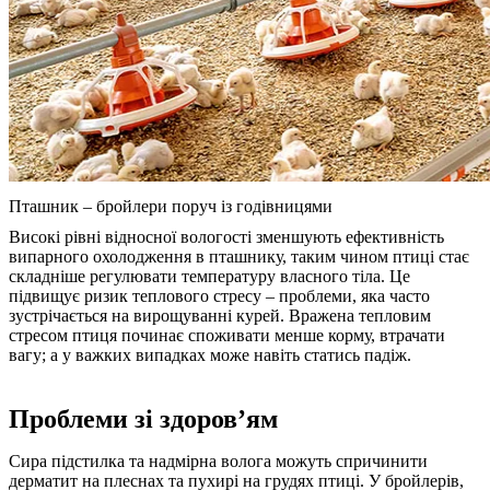
Пташник – бройлери поруч із годівницями
Високі рівні відносної вологості зменшують ефективність
випарного охолодження в пташнику, таким чином птиці стає
складніше регулювати температуру власного тіла. Це
підвищує ризик теплового стресу – проблеми, яка часто
зустрічається на вирощуванні курей. Вражена тепловим
стресом птиця починає споживати менше корму, втрачати
вагу; а у важких випадках може навіть статись падіж.
Проблеми зі здоров’ям
Сира підстилка та надмірна волога можуть спричинити
дерматит на плеснах та пухирі на грудях птиці. У бройлерів,