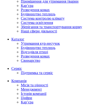
Приміщення для утримання тварин
Кар’єра
Розведення комах
Будівництво теплиць
Система контролю клімату
Система освітлення
Зберігання та транспортування корму
Наші сфери діяльності
Каталог
Утримання кур-несучок
Будівництво теплиць
Відгодівля птиці
Розведення комах
Свинарство
Сервіс
Підтримка та сервіс
Компанія
Місія та цінності
Менеджмент
Історія компанії
Цифри
Кар’єра