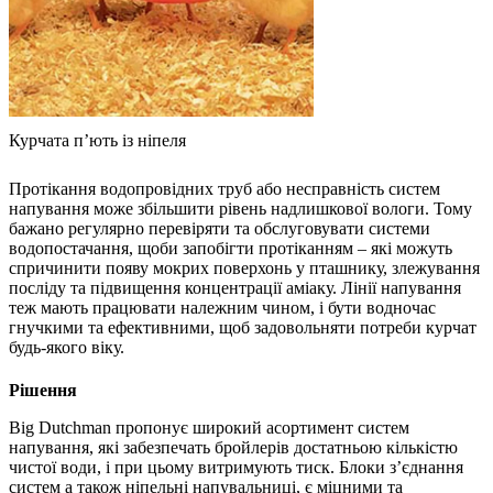
Курчата п’ють із ніпеля
Протікання водопровідних труб або несправність систем
напування може збільшити рівень надлишкової вологи. Тому
бажано регулярно перевіряти та обслуговувати системи
водопостачання, щоби запобігти протіканням – які можуть
спричинити появу мокрих поверхонь у пташнику, злежування
посліду та підвищення концентрації аміаку. Лінії напування
теж мають працювати належним чином, і бути водночас
гнучкими та ефективними, щоб задовольняти потреби курчат
будь-якого віку.
Рішення
Big Dutchman пропонує широкий асортимент систем
напування, які забезпечать бройлерів достатньою кількістю
чистої води, і при цьому витримують тиск. Блоки з’єднання
систем а також ніпельні напувальниці, є міцними та