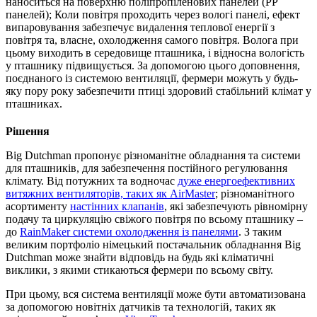
наноситься на поверхню поліпропіленових панелей (PP
панелей); Коли повітря проходить через вологі панелі, ефект
випаровування забезпечує видалення теплової енергії з
повітря та, власне, охолодження самого повітря. Волога при
цьому виходить в середовище пташника, і відносна вологість
у пташнику підвищується. За допомогою цього доповнення,
поєднаного із системою вентиляції, фермери можуть у будь-
яку пору року забезпечити птиці здоровий стабільний клімат у
пташниках.
Рішення
Big Dutchman пропонує різноманітне обладнання та системи
для пташників, для забезпечення постійного регулювання
клімату. Від потужних та водночас
дуже енергоефективних
витяжних вентиляторів, таких як AirMaster
; різноманітного
асортименту
настінних клапанів
, які забезпечують рівномірну
подачу та циркуляцію свіжого повітря по всьому пташнику –
до
RainMaker системи охолодження із панелями
. З таким
великим портфоліо німецький постачальник обладнання Big
Dutchman може знайти відповідь на будь які кліматичні
виклики, з якими стикаються фермери по всьому світу.
При цьому, вся система вентиляції може бути автоматизована
за допомогою новітніх датчиків та технологій, таких як