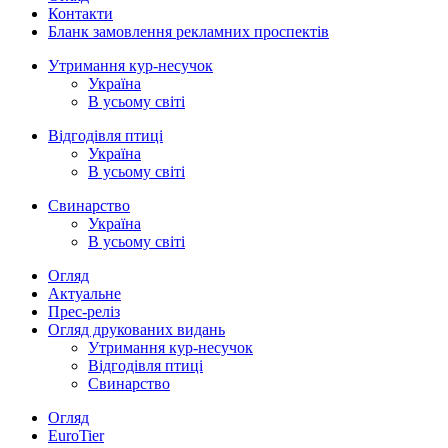
Контакти
Бланк замовлення рекламних проспектів
Утримання кур-несучок
Україна
В усьому світі
Відгодівля птиці
Україна
В усьому світі
Свинарство
Україна
В усьому світі
Огляд
Актуальне
Прес-реліз
Огляд друкованих видань
Утримання кур-несучок
Відгодівля птиці
Свинарство
Огляд
EuroTier