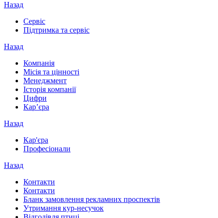
Назад
Сервіс
Підтримка та сервіс
Назад
Компанія
Місія та цінності
Менеджмент
Історія компанії
Цифри
Кар’єра
Назад
Кар'єра
Професіонали
Назад
Контакти
Контакти
Бланк замовлення рекламних проспектів
Утримання кур-несучок
Відгодівля птиці