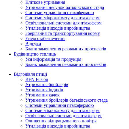
Кліткове утримання
Утримання несучок батьківського стада
Системи управління птахофермою
Системи мікроклімату для птахоферм
Освітлювальні системи для птахоферм
Утилізація відходів виробництва
Зберігання та транспортування корму
Енергозабезпечення
Відгуки
Бланк замовлення рекламних проспектів
Будівництво теплиць
Уся інформація та продукція
Бланк замовлення рекламних проспектів
Відгодівля птиці
BFN Fusion
Утримання бройлерів
Утримання індиків
Утримання качок
Утримання бройлерів батьківського стада
Системи управління птахофермою
Системи мікроклімату для птахоферм
Освітлювальні системи для птахоферм
Очищення відпрацьованого повітря
Утилізація відходів виробництва