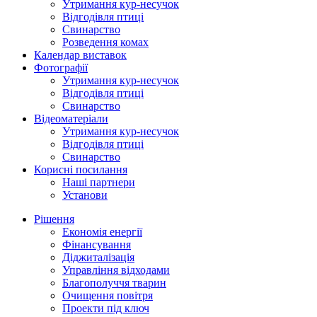
Утримання кур-несучок
Відгодівля птиці
Свинарство
Розведення комах
Календар виставок
Фотографії
Утримання кур-несучок
Відгодівля птиці
Свинарство
Відеоматеріали
Утримання кур-несучок
Відгодівля птиці
Свинарство
Корисні посилання
Наші партнери
Установи
Рішення
Економія енергії
Фінансування
Діджиталізація
Управління відходами
Благополуччя тварин
Очищення повітря
Проекти під ключ