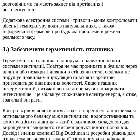
довговічними та мають захист від протікання і
розплескування.
Додаткова електронна системи «тривоги» може контролювати
рівень і температуру води в напувальницях, а також
інформувати фермерів про будь-які проблеми в режимі
реального часу.
3.) Забезпечити герметичність пташника
Герметичність пташника є запорукою належної роботи
системи вентиляції. Повітря не має проникати в будівлю через
щілини або незакриті ділянки в стінах чи стелі, оскільки це
порушує правильну циркуляцію повітря та зрештою
призводить до підвищення вологості. Якщо пташник
негерметичний, витяжні вентилятори мусять працювати
інтенсивніше - це збільшує споживання електроенергії, а отже,
і загальні витрати.
Контроль рівня вологи досягається створенням та підтримкою
оптимального балансу між вентиляцією, водопостачанням та
конструкцією пташника – який є важливою складовою для
вирощування здорового і високопродуктивного поголів’я.
Досвід і знання компанії Big Dutchman із розробки рішень для
птахоферм дозволяють компанії запропонувати найкращі