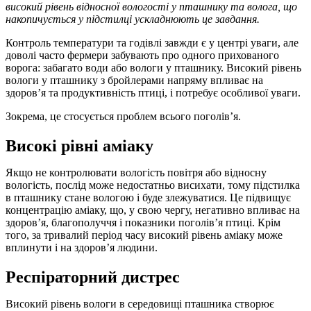
високий рівень відносної вологості у пташнику та волога, що
накопичується у підстилці ускладнюють це завдання.
Контроль температури та годівлі завжди є у центрі уваги, але
доволі часто фермери забувають про одного прихованого
ворога: забагато води або вологи у пташнику. Високий рівень
вологи у пташнику з бройлерами напряму впливає на
здоров’я та продуктивність птиці, і потребує особливої уваги.
Зокрема, це стосується проблем всього поголів’я.
Високі рівні аміаку
Якщо не контролювати вологість повітря або відносну
вологість, послід може недостатньо висихати, тому підстилка
в пташнику стане вологою і буде злежуватися. Це підвищує
концентрацію аміаку, що, у свою чергу, негативно впливає на
здоров’я, благополуччя і показники поголів’я птиці. Крім
того, за тривалий період часу високий рівень аміаку може
вплинути і на здоров’я людини.
Респіраторний дистрес
Високий рівень вологи в середовищі пташника створює