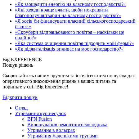
»Як заощадити енергію на власному господарстві?«
»Які заходи краще вжити, щоби покращити
благополуччя тварин на власному господарстві?«
»Я хотів би фінансувати власний сільськогосподарський
бізнес.«
»Скрубери відпрацьованого повітря – наскільки це
надійно?«
»Яка система очищення повітря підходить моїй фермі?«
»Як діджиталізація впливає на моє господарство?«
Big EXPERIENCE
Пошук рішень
Скористайтесь нашим зручним та інтелігентним пошуком для
оперативного знаходження рішень з ваших питань та
пориньте у світ Big Experience!
Відкрити пошук
Огляд
Утримання кур-несучок
BFN Fusion
Вирощування ремонтного молодняка
Утримання в вольєрах
Утримання маленькими групами