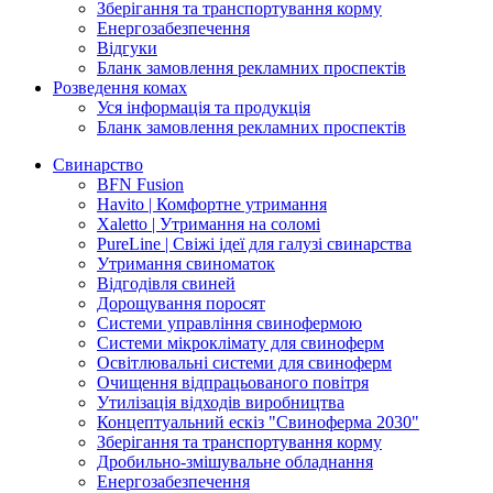
Зберігання та транспортування корму
Енергозабезпечення
Відгуки
Бланк замовлення рекламних проспектів
Розведення комах
Уся інформація та продукція
Бланк замовлення рекламних проспектів
Свинарство
BFN Fusion
Havito | Комфортне утримання
Xaletto | Утримання на соломі
PureLine | Свіжі ідеї для галузі свинарства
Утримання свиноматок
Відгодівля свиней
Дорощування поросят
Системи управління свинофермою
Системи мікроклімату для свиноферм
Освітлювальні системи для свиноферм
Очищення відпрацьованого повітря
Утилізація відходів виробництва
Концептуальний ескіз "Свиноферма 2030"
Зберігання та транспортування корму
Дробильно-змішувальне обладнання
Енергозабезпечення