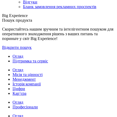
Відгуки
Бланк замовлення рекламних проспектів
Big Experience
Пошук продукта
Скористайтесь нашим зручним та інтелігентним пошуком для
оперативного знаходження рішень з ваших питань та
пориньте у світ Big Experience!
Відкрити пошук
Огляд
Підтримка та сервіс
Огляд
Місія та цінності
Менеджмент
Історія компанії
Цифри
Кар’єра
Огляд
Професіонали
Огляд