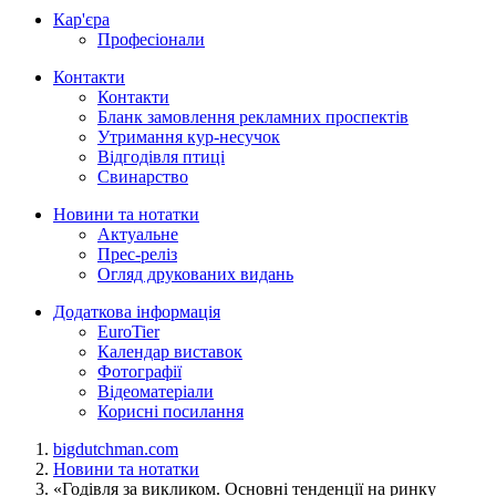
Кар'єра
Професіонали
Контакти
Контакти
Бланк замовлення рекламних проспектів
Утримання кур-несучок
Відгодівля птиці
Свинарство
Новини та нотатки
Актуальне
Прес-реліз
Огляд друкованих видань
Додаткова інформація
EuroTier
Календар виставок
Фотографії
Відеоматеріали
Корисні посилання
bigdutchman.com
Новини та нотатки
«Годівля за викликом. Основні тенденції на ринку