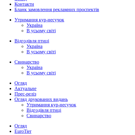
Контакти
Бланк замовлення рекламних проспектів
Утримання кур-несучок
Україна
В усьому світі
Відгодівля птиці
Україна
В усьому світі
Свинарство
Україна
В усьому світі
Огляд
Актуальне
Прес-реліз
Огляд друкованих видань
Утримання кур-несучок
Відгодівля птиці
Свинарство
Огляд
EuroTier