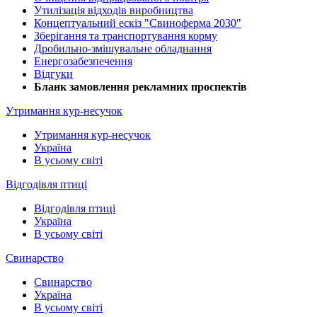
Утилізація відходів виробництва
Концептуальний ескіз "Свиноферма 2030"
Зберігання та транспортування корму
Дробильно-змішувальне обладнання
Енергозабезпечення
Відгуки
Бланк замовлення рекламних проспектів
Утримання кур-несучок
Утримання кур-несучок
Україна
В усьому світі
Відгодівля птиці
Відгодівля птиці
Україна
В усьому світі
Свинарство
Свинарство
Україна
В усьому світі