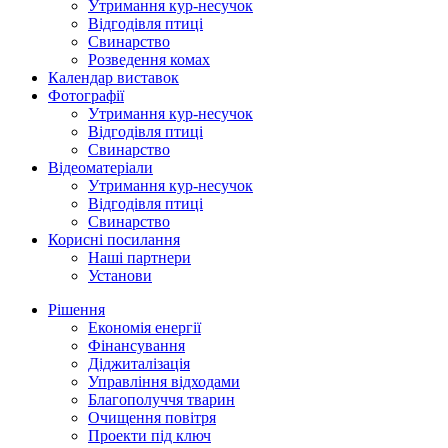
Утримання кур-несучок
Відгодівля птиці
Свинарство
Розведення комах
Календар виставок
Фотографії
Утримання кур-несучок
Відгодівля птиці
Свинарство
Відеоматеріали
Утримання кур-несучок
Відгодівля птиці
Свинарство
Корисні посилання
Наші партнери
Установи
Рішення
Економія енергії
Фінансування
Діджиталізація
Управління відходами
Благополуччя тварин
Очищення повітря
Проекти під ключ