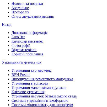
Новини та нотатки
Актуальне
Прес-реліз
Огляд друкованих видань
Назад
Додаткова інформація
EuroTier
Календар виставок
Фотографії
Відеоматеріали
Корисні посилання
Утримання кур-несучок
Утримання кур-несучок
BFN Fusion
Вирощування ремонтного молодняка
Утримання в вольєрах
Утримання маленькими групами
Кліткове утримання
Утримання несучок батьківського стада
Системи управління птахофермою
Системи мікроклімату для птахоферм