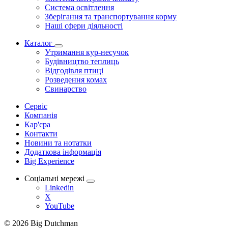
Система освітлення
Зберігання та транспортування корму
Наші сфери діяльності
Каталог
Утримання кур-несучок
Будівництво теплиць
Відгодівля птиці
Розведення комах
Свинарство
Сервіс
Компанія
Кар'єра
Контакти
Новини та нотатки
Додаткова інформація
Big Experience
Соціальні мережі
Linkedin
X
YouTube
© 2026 Big Dutchman