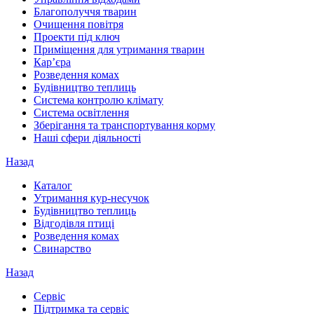
Благополуччя тварин
Очищення повітря
Проекти під ключ
Приміщення для утримання тварин
Кар’єра
Розведення комах
Будівництво теплиць
Система контролю клімату
Система освітлення
Зберігання та транспортування корму
Наші сфери діяльності
Назад
Каталог
Утримання кур-несучок
Будівництво теплиць
Відгодівля птиці
Розведення комах
Свинарство
Назад
Сервіс
Підтримка та сервіс