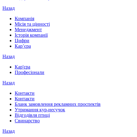
Назад
Компанія
Місія та цінності
Менеджмент
Історія компанії
Цифри
Кар’єра
Назад
Кар'єра
Професіонали
Назад
Контакти
Контакти
Бланк замовлення рекламних проспектів
Утримання кур-несучок
Відгодівля птиці
Свинарство
Назад