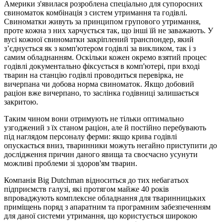
Америки з'явилася розроблена спеціально для супоросних
свиноматок комбінація з систем утримання та годівлі.
Свиноматки живуть за принципом групового утримання,
проте кожна з них харчується так, що інші їй не заважають. У
вусі кожної свиноматки закріплений транспондер, який
з’єднується як з комп'ютером годівлі за викликом, так і з
самим обладнанням. Оскільки кожен окремо взятий процес
годівлі документально фіксується в комп'ютері, при вході
тварин на станцію годівлі проводиться перевірка, не
вичерпана чи добова норма свиноматок. Якщо добовий
раціон вже вичерпано, то заслінка годівниці залишається
закритою.
Таким чином вони отримують не тільки оптимально
узгоджений з їх станом раціон, але й постійно перебувають
під наглядом персоналу ферми: якщо крива годівлі
опускається вниз, тваринники можуть негайно приступити до
дослідження причин даного явища та своєчасно усунути
можливі проблеми зі здоров'ям тварин.
Компанія Big Dutchman відноситься до тих небагатьох
підприємств галузі, які протягом майже 40 років
впроваджують комплексне обладнання для тваринницьких
приміщень поряд з апаратним та програмним забезпеченням
для даної системи утримання, що користується широкою