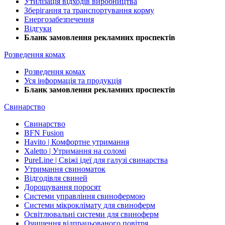
Утилізація відходів виробництва
Зберігання та транспортування корму
Енергозабезпечення
Відгуки
Бланк замовлення рекламних проспектів
Розведення комах
Розведення комах
Уся інформація та продукція
Бланк замовлення рекламних проспектів
Свинарство
Свинарство
BFN Fusion
Havito | Комфортне утримання
Xaletto | Утримання на соломі
PureLine | Свіжі ідеї для галузі свинарства
Утримання свиноматок
Відгодівля свиней
Дорощування поросят
Системи управління свинофермою
Системи мікроклімату для свиноферм
Освітлювальні системи для свиноферм
Очищення відпрацьованого повітря