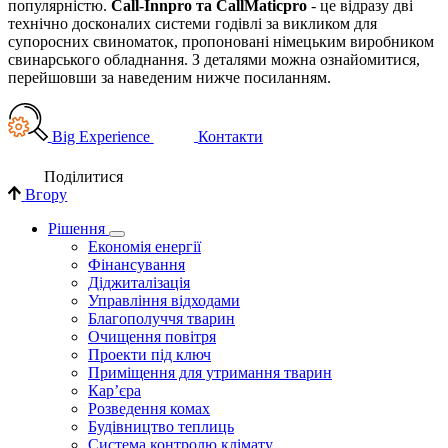
популярністю.
Call-Innpro та CallMaticpro
- це відразу дві
технічно досконалих системи годівлі за викликом для
супоросних свиноматок, пропоновані німецьким виробником
свинарського обладнання. З деталями можна ознайомитися,
перейшовши за наведеним нижче посиланням.
Big Experience
Контакти
Поділи­тися
Вгору
Рішення
Економія енергії
Фінансування
Діджиталізація
Управління відходами
Благополуччя тварин
Очищення повітря
Проекти під ключ
Приміщення для утримання тварин
Кар’єра
Розведення комах
Будівництво теплиць
Система контролю клімату