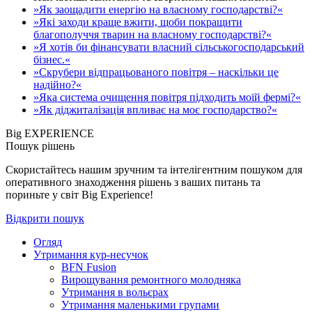
»Як заощадити енергію на власному господарстві?«
»Які заходи краще вжити, щоби покращити
благополуччя тварин на власному господарстві?«
»Я хотів би фінансувати власний сільськогосподарський
бізнес.«
»Скрубери відпрацьованого повітря – наскільки це
надійно?«
»Яка система очищення повітря підходить моїй фермі?«
»Як діджиталізація впливає на моє господарство?«
Big EXPERIENCE
Пошук рішень
Скористайтесь нашим зручним та інтелігентним пошуком для
оперативного знаходження рішень з ваших питань та
пориньте у світ Big Experience!
Відкрити пошук
Огляд
Утримання кур-несучок
BFN Fusion
Вирощування ремонтного молодняка
Утримання в вольєрах
Утримання маленькими групами