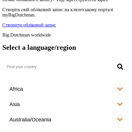
Створіть свій обліковий запис на клієнтському порталі
myBigDutchman.
Створити обліковий запис
Big Dutchman worldwide
Select a language/region
Africa
Algeria
Asia
العربية
Afghanistan
Australia/Oceania
Angola
English
www.bigdutchman.co.za
Australia