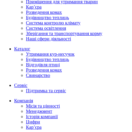
Приміщення для утримання тварин
Кар’єра
Розведення комах
Будівництво теплиць
Система контролю клімату
Система освітлення
Зберігання та транспортування корму
Наші сфери діяльності
Каталог
Утримання кур-несучок
Будівництво теплиць
Відгодівля птиці
Розведення комах
Свинарство
Сервіс
Підтримка та сервіс
Компанія
Місія та цінності
Менеджмент
Історія компанії
Цифри
Кар’єра