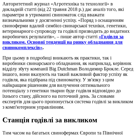
Авторитетний журнал «Агротехніка та технології» в
докладній статті (від 22 травня 2018 р.) дає аналіз того, які
параметри в утриманні свиноматок слід вважати
визначальними у досягненні успіху. «Поряд з оснащенням
свиноферми вдалий симбіоз свинарської техніки, генетики,
ветеринарного супроводу та годівлі призводить до видатних
виробничих результатів», – пише автор статті
«Годівля за
викликом. Основні тенденції на ринку обладнання для
свинокомплексів»
.
При цьому в подробиці вникають як практики, так і
виробники свинарського обладнання, як наприклад, керівник
відділу збуту компанії Big Dutchman Володимир Брокле. Серед
іншого, вони вказують на такий важливий фактор успіху як
годівля, яка підібрана під свиноматку. У зв'язку з цим
найкращим рішенням для вилучення оптимального
потенціалу з генетики тварин буде годівля відповідно до
їхнього стану, дійсного на поточний день. За словами
експертів для цього пропонується система годівлі за викликом
з комп'ютерним управлінням.
Станція годівлі за викликом
Тим часом на багатьох свинофермах Європи та Північної