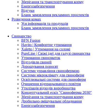
Зберігання та транспортування корму
Енергозабезпечення
Відгуки
Бланк замовлення рекламних проспектів
Розведення комах
Уся інформація та продукція
Бланк замовлення рекламних проспектів
Свинарство
BFN Fusion
Havito | Комфортне утримання
Xaletto | Утримання на соломі
PureLine | Свіжі ідеї для галузі свинарства
Утримання свиноматок
Відгодівля свиней
Дорощування поросят
Системи управління свинофермою
Системи мікроклімату для свиноферм
Освітлювальні системи для свиноферм
Очищення відпрацьованого повітря
Утилізація відходів виробництва
Концептуальний ескіз "Свиноферма 2030"
Зберігання та транспортування корму
Дробильно-змішувальне обладнання
Енергозабезпечення