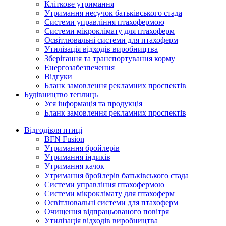
Кліткове утримання
Утримання несучок батьківського стада
Системи управління птахофермою
Системи мікроклімату для птахоферм
Освітлювальні системи для птахоферм
Утилізація відходів виробництва
Зберігання та транспортування корму
Енергозабезпечення
Відгуки
Бланк замовлення рекламних проспектів
Будівництво теплиць
Уся інформація та продукція
Бланк замовлення рекламних проспектів
Відгодівля птиці
BFN Fusion
Утримання бройлерів
Утримання індиків
Утримання качок
Утримання бройлерів батьківського стада
Системи управління птахофермою
Системи мікроклімату для птахоферм
Освітлювальні системи для птахоферм
Очищення відпрацьованого повітря
Утилізація відходів виробництва