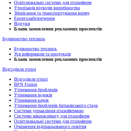
Освітлювальні системи для птахоферм
Утилізація відходів виробництва
Зберігання та транспортування корму
Енергозабезпечення
Відгуки
Бланк замовлення рекламних проспектів
Будівництво теплиць
Будівництво теплиць
Уся інформація та продукція
Бланк замовлення рекламних проспектів
Відгодівля птиці
Відгодівля птиці
BFN Fusion
Утримання бройлерів
Утримання індиків
Утримання качок
Утримання бройлерів батьківського стада
Системи управління птахофермою
Системи мікроклімату для птахоферм
Освітлювальні системи для птахоферм
Очищення відпрацьованого повітря