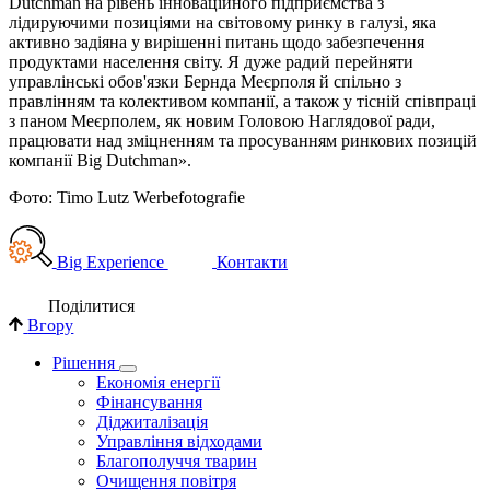
Dutchman на рівень інноваційного підприємства з
лідируючими позиціями на світовому ринку в галузі, яка
активно задіяна у вирішенні питань щодо забезпечення
продуктами населення світу. Я дуже радий перейняти
управлінські обов'язки Бернда Меєрполя й спільно з
правлінням та колективом компанії, а також у тісній співпраці
з паном Меєрполем, як новим Головою Наглядової ради,
працювати над зміцненням та просуванням ринкових позицій
компанії Big Dutchman».
Фото: Timo Lutz Werbefotografie
Big Experience
Контакти
Поділи­тися
Вгору
Рішення
Економія енергії
Фінансування
Діджиталізація
Управління відходами
Благополуччя тварин
Очищення повітря