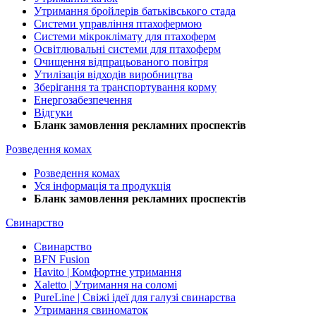
Утримання бройлерів батьківського стада
Системи управління птахофермою
Системи мікроклімату для птахоферм
Освітлювальні системи для птахоферм
Очищення відпрацьованого повітря
Утилізація відходів виробництва
Зберігання та транспортування корму
Енергозабезпечення
Відгуки
Бланк замовлення рекламних проспектів
Розведення комах
Розведення комах
Уся інформація та продукція
Бланк замовлення рекламних проспектів
Свинарство
Свинарство
BFN Fusion
Havito | Комфортне утримання
Xaletto | Утримання на соломі
PureLine | Свіжі ідеї для галузі свинарства
Утримання свиноматок