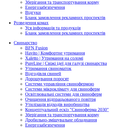
Зберігання та транспортування корму
Енергозабезпечення
Відгуки
Бланк замовлення рекламних проспектів
Розведення комах
Уся інформація та продукція
Бланк замовлення рекламних проспектів
Свинарство
BFN Fusion
Havito | Комфортне утримання
Xaletto | Утримання на соломі
PureLine | Свіжі ідеї для галузі свинарства
Утримання свиноматок
Відгодівля свиней
Дорощування поросят
Системи управління свинофермою
Системи мікроклімату для свиноферм
Освітлювальні системи для свиноферм
Очищення відпрацьованого повітря
Утилізація відходів виробництва
Концептуальний ескіз "Свиноферма 2030"
Зберігання та транспортування корму
Дробильно-змішувальне обладнання
Енергозабезпечення