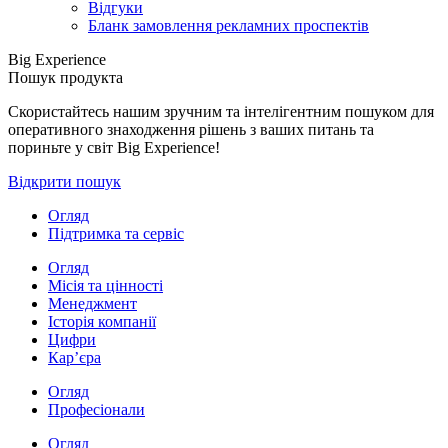
Відгуки
Бланк замовлення рекламних проспектів
Big Experience
Пошук продукта
Скористайтесь нашим зручним та інтелігентним пошуком для
оперативного знаходження рішень з ваших питань та
пориньте у світ Big Experience!
Відкрити пошук
Огляд
Підтримка та сервіс
Огляд
Місія та цінності
Менеджмент
Історія компанії
Цифри
Кар’єра
Огляд
Професіонали
Огляд