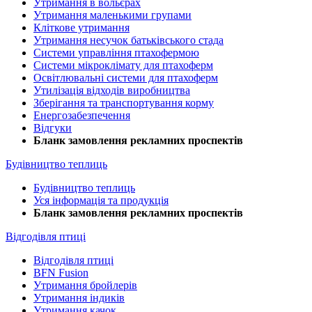
Утримання в вольєрах
Утримання маленькими групами
Кліткове утримання
Утримання несучок батьківського стада
Системи управління птахофермою
Системи мікроклімату для птахоферм
Освітлювальні системи для птахоферм
Утилізація відходів виробництва
Зберігання та транспортування корму
Енергозабезпечення
Відгуки
Бланк замовлення рекламних проспектів
Будівництво теплиць
Будівництво теплиць
Уся інформація та продукція
Бланк замовлення рекламних проспектів
Відгодівля птиці
Відгодівля птиці
BFN Fusion
Утримання бройлерів
Утримання індиків
Утримання качок