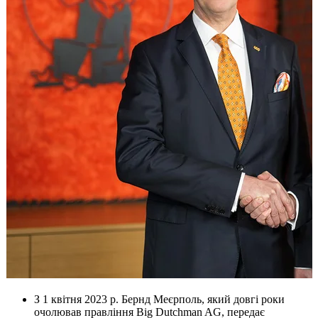
З 1 квітня 2023 р. Бернд Меєрполь, який довгі роки
очолював правління Big Dutchman AG, передає