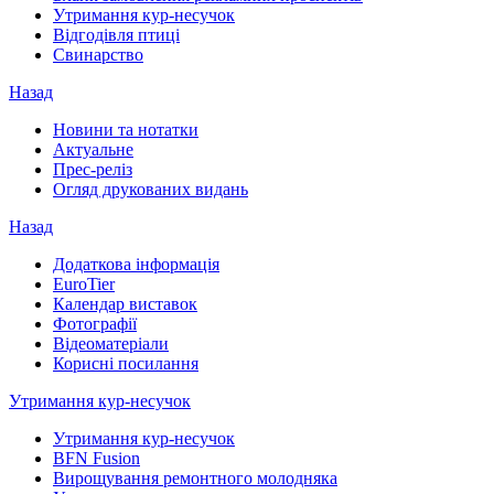
Утримання кур-несучок
Відгодівля птиці
Свинарство
Назад
Новини та нотатки
Актуальне
Прес-реліз
Огляд друкованих видань
Назад
Додаткова інформація
EuroTier
Календар виставок
Фотографії
Відеоматеріали
Корисні посилання
Утримання кур-несучок
Утримання кур-несучок
BFN Fusion
Вирощування ремонтного молодняка