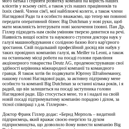
мого батька і сприяти розвитку компанії на користь наших
клієнтів у всьому світі, а також усіх наших працівників та
їхніх сімей. Члени сім'ї, мої найближчі колеги, а також члени
Наглядової Ради та я особисто вважаємо, що тепер ми повинні
передати оперативний бізнес Big Dutchman у нові руки, щоб
мати можливість інтегрувати нові заохочення іззовні. Пан Др.
Гіллер підходить нам своїм умінням тверезо дивитися на речі.
Наявність вищої освіти та наукового ступеня доктора наук у
галузі машинобудування є солідною базою його кар'єрного
зростання. Свій подальший професійний досвід він набув у
таких провідних компаніях галузі, як Meiller та Leoni, а також
на останньому місці роботи на посаді голови правління
акціонерного товариства Deutz AG, продемонструвавши свої
здібності керівника міжнародної компанії та командного
гравця. Я також хотів би подякувати Юрґену Штайнеманну,
нашому голові Наглядової ради, за активну підтримку мене
особисто та компанії Big Dutchman за останні кілька років, і я
радий, що він залишиться на посаді заступника голови
Наглядової ради. Що стосується мене, то я і надалі на своїй
новій посаді підтримуватиму компанію порадою і ділом, за
тісної співпраці з д-м. Гіллером».
Доктор Франк Гіллер додає: «Бернд Мерполь – видатний
підприємець, який вражає своєю енергією та духом
підприємництва, що дозволило йому вивести компанію Big