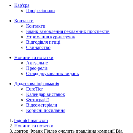
Кар'єра
Професіонали
Контакти
Контакти
Бланк замовлення рекламних проспектів
Утримання кур-несучок
Відгодівля птиці
Свинарство
Новини та нотатки
Актуальне
Прес-реліз
Огляд друкованих видань
Додаткова інформація
EuroTier
Календар виставок
Фотографії
Відеоматеріали
Корисні посилання
bigdutchman.com
Новини та нотатки
доктор Франк Гіллер очолить правління компанії Big