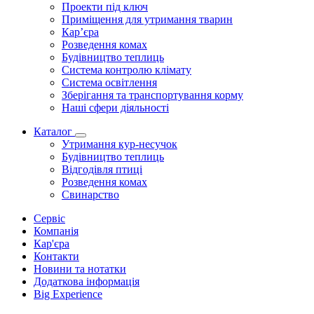
Проекти під ключ
Приміщення для утримання тварин
Кар’єра
Розведення комах
Будівництво теплиць
Система контролю клімату
Система освітлення
Зберігання та транспортування корму
Наші сфери діяльності
Каталог
Утримання кур-несучок
Будівництво теплиць
Відгодівля птиці
Розведення комах
Свинарство
Сервіс
Компанія
Кар'єра
Контакти
Новини та нотатки
Додаткова інформація
Big Experience