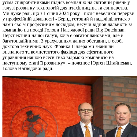
усіма співробітниками підняв компанію на світовий рівень у
галузі розвитку технологій для птахівництва та свинарства.
Ми дуже раді, що з 1 січня 2024 року - після невеликої перерви
у професійній діяльності - Бернд готовий й надалі ділитися з
нами своїм професійним досвідом, несучи відповідальність за
компанію на посаді Голови Наглядової ради Big Dutchman.
Перспективи нашої галузі, хоча є багатоплановими, але й
багатонадійними. З урахуванням даних обставин, в особі
доктора технічних наук Франка Гіллера ми знайшли
визнаного та компетентого фахівця для ефективного
управління нашою всесвітньо відомою компанією на
наступному етапі її розвитку», – пояснює Юрґен Штайнеман,
Голова Наглядової ради.