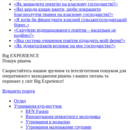
»Як заощадити енергію на власному господарстві?«
»Які заходи краще вжити, щоби покращити
благополуччя тварин на власному господарстві?«
»Я хотів би фінансувати власний сільськогосподарський
бізнес.«
»Скрубери відпрацьованого повітря – наскільки це
надійно?«
»Яка система очищення повітря підходить моїй фермі?«
»Як діджиталізація впливає на моє господарство?«
Big EXPERIENCE
Пошук рішень
Скористайтесь нашим зручним та інтелігентним пошуком для
оперативного знаходження рішень з ваших питань та
пориньте у світ Big Experience!
Відкрити пошук
Огляд
Утримання кур-несучок
BFN Fusion
Вирощування ремонтного молодняка
Утримання в вольєрах
Утримання маленькими групами