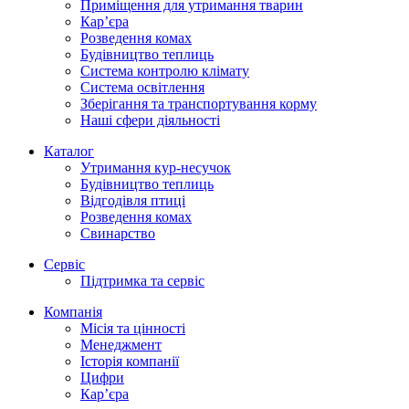
Приміщення для утримання тварин
Кар’єра
Розведення комах
Будівництво теплиць
Система контролю клімату
Система освітлення
Зберігання та транспортування корму
Наші сфери діяльності
Каталог
Утримання кур-несучок
Будівництво теплиць
Відгодівля птиці
Розведення комах
Свинарство
Сервіс
Підтримка та сервіс
Компанія
Місія та цінності
Менеджмент
Історія компанії
Цифри
Кар’єра