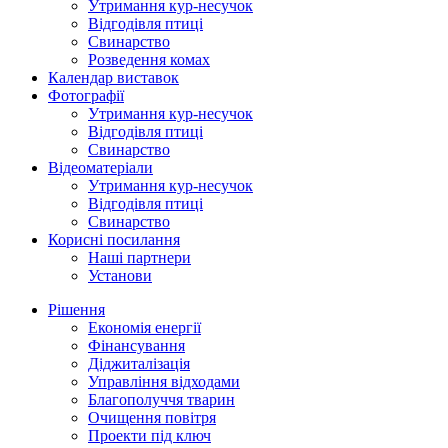
Утримання кур-несучок
Відгодівля птиці
Свинарство
Розведення комах
Календар виставок
Фотографії
Утримання кур-несучок
Відгодівля птиці
Свинарство
Відеоматеріали
Утримання кур-несучок
Відгодівля птиці
Свинарство
Корисні посилання
Наші партнери
Установи
Рішення
Економія енергії
Фінансування
Діджиталізація
Управління відходами
Благополуччя тварин
Очищення повітря
Проекти під ключ