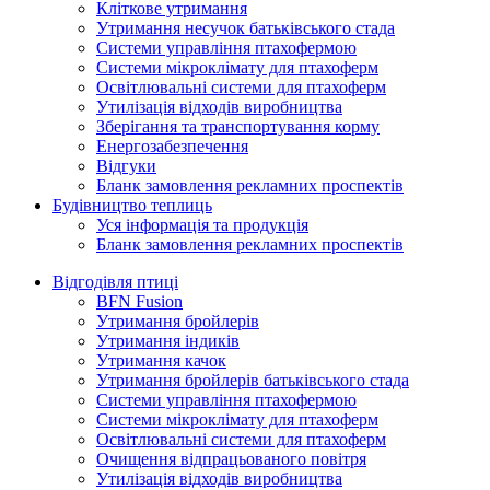
Кліткове утримання
Утримання несучок батьківського стада
Системи управління птахофермою
Системи мікроклімату для птахоферм
Освітлювальні системи для птахоферм
Утилізація відходів виробництва
Зберігання та транспортування корму
Енергозабезпечення
Відгуки
Бланк замовлення рекламних проспектів
Будівництво теплиць
Уся інформація та продукція
Бланк замовлення рекламних проспектів
Відгодівля птиці
BFN Fusion
Утримання бройлерів
Утримання індиків
Утримання качок
Утримання бройлерів батьківського стада
Системи управління птахофермою
Системи мікроклімату для птахоферм
Освітлювальні системи для птахоферм
Очищення відпрацьованого повітря
Утилізація відходів виробництва