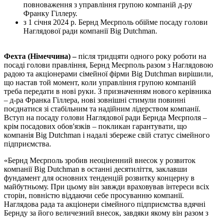
повноваження з управління групою компаній д-ру
Франку Гіллеру.
з 1 січня 2024 р. Бернд Меєрполь обійме посаду голови
Наглядової ради компанії Big Dutchman.
Фехта (Німеччина) –
після тридцяти одного року роботи на
посаді голови правління, Бернд Меєрполь разом з Наглядовою
радою та акціонерами сімейної фірми Big Dutchman вирішили,
що настав той момент, коли управління групою компаній
треба передати в нові руки. З призначенням нового керівника
– д-ра Франка Гіллера, нові зовнішні стимули повинні
поєднатися зі стабільним та надійним лідерством компанії.
Вступ на посаду голови Наглядової ради Бернда Меєрполя –
крім посадових обов'язків – покликан гарантувати, що
компанія Big Dutchman і надалі збереже свій статус сімейного
підприємства.
«Бернд Меєрполь зробив неоціненний внесок у розвиток
компанії Big Dutchman в останні десятиліття, заклавши
фундамент для основних тенденцій розвитку концерну в
майбутньому. При цьому він завжди враховував інтереси всіх
сторін, повністю віддаючи себе просуванню компанії.
Наглядова рада та акціонери сімейного підприємства вдячні
Бернду за його величезний внесок, завдяки якому він разом з