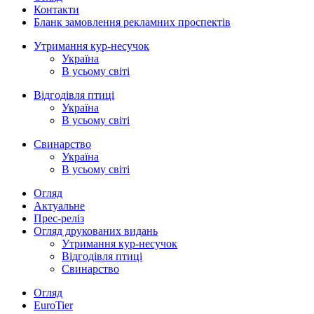
Контакти
Бланк замовлення рекламних проспектів
Утримання кур-несучок
Україна
В усьому світі
Відгодівля птиці
Україна
В усьому світі
Свинарство
Україна
В усьому світі
Огляд
Актуальне
Прес-реліз
Огляд друкованих видань
Утримання кур-несучок
Відгодівля птиці
Свинарство
Огляд
EuroTier