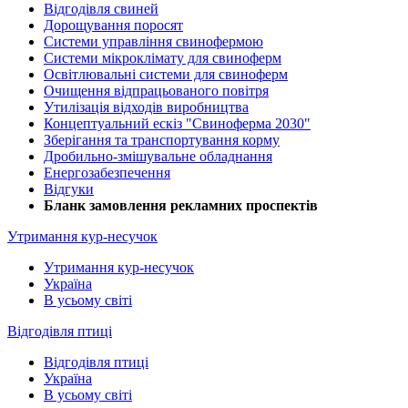
Відгодівля свиней
Дорощування поросят
Системи управління свинофермою
Системи мікроклімату для свиноферм
Освітлювальні системи для свиноферм
Очищення відпрацьованого повітря
Утилізація відходів виробництва
Концептуальний ескіз "Свиноферма 2030"
Зберігання та транспортування корму
Дробильно-змішувальне обладнання
Енергозабезпечення
Відгуки
Бланк замовлення рекламних проспектів
Утримання кур-несучок
Утримання кур-несучок
Україна
В усьому світі
Відгодівля птиці
Відгодівля птиці
Україна
В усьому світі