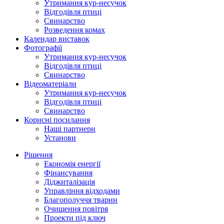
Утримання кур-несучок
Відгодівля птиці
Свинарство
Розведення комах
Календар виставок
Фотографії
Утримання кур-несучок
Відгодівля птиці
Свинарство
Відеоматеріали
Утримання кур-несучок
Відгодівля птиці
Свинарство
Корисні посилання
Наші партнери
Установи
Рішення
Економія енергії
Фінансування
Діджиталізація
Управління відходами
Благополуччя тварин
Очищення повітря
Проекти під ключ