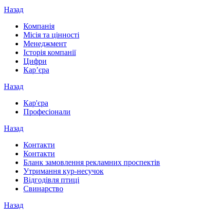
Назад
Компанія
Місія та цінності
Менеджмент
Історія компанії
Цифри
Кар’єра
Назад
Кар'єра
Професіонали
Назад
Контакти
Контакти
Бланк замовлення рекламних проспектів
Утримання кур-несучок
Відгодівля птиці
Свинарство
Назад