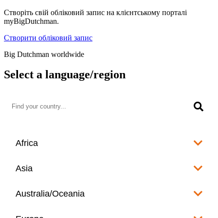
Створіть свій обліковий запис на клієнтському порталі
myBigDutchman.
Створити обліковий запис
Big Dutchman worldwide
Select a language/region
Africa
Algeria
Asia
العربية
Afghanistan
Australia/Oceania
Angola
English
www.bigdutchman.co.za
Australia