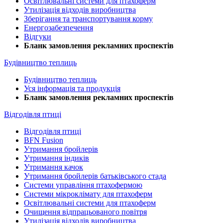
Освітлювальні системи для птахоферм
Утилізація відходів виробництва
Зберігання та транспортування корму
Енергозабезпечення
Відгуки
Бланк замовлення рекламних проспектів
Будівництво теплиць
Будівництво теплиць
Уся інформація та продукція
Бланк замовлення рекламних проспектів
Відгодівля птиці
Відгодівля птиці
BFN Fusion
Утримання бройлерів
Утримання індиків
Утримання качок
Утримання бройлерів батьківського стада
Системи управління птахофермою
Системи мікроклімату для птахоферм
Освітлювальні системи для птахоферм
Очищення відпрацьованого повітря
Утилізація відходів виробництва