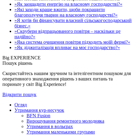
»Як заощадити енергію на власному господарстві?«
»Які заходи краще вжити, щоби покращити
благополуччя тварин на власному господарстві?«
»Я хотів би фінансувати власний сільськогосподарський
бізнес.«
»Скрубери відпрацьованого повітря – наскільки це
надійно?«
»Яка система очищення повітря підходить моїй фермі?«
»Як діджиталізація впливає на моє господарство?«
Big EXPERIENCE
Пошук рішень
Скористайтесь нашим зручним та інтелігентним пошуком для
оперативного знаходження рішень з ваших питань та
пориньте у світ Big Experience!
Відкрити пошук
Огляд
Утримання кур-несучок
BFN Fusion
Вирощування ремонтного молодняка
Утримання в вольєрах
Утримання маленькими групами