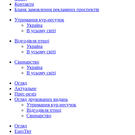
Контакти
Бланк замовлення рекламних проспектів
Утримання кур-несучок
Україна
В усьому світі
Відгодівля птиці
Україна
В усьому світі
Свинарство
Україна
В усьому світі
Огляд
Актуальне
Прес-реліз
Огляд друкованих видань
Утримання кур-несучок
Відгодівля птиці
Свинарство
Огляд
EuroTier