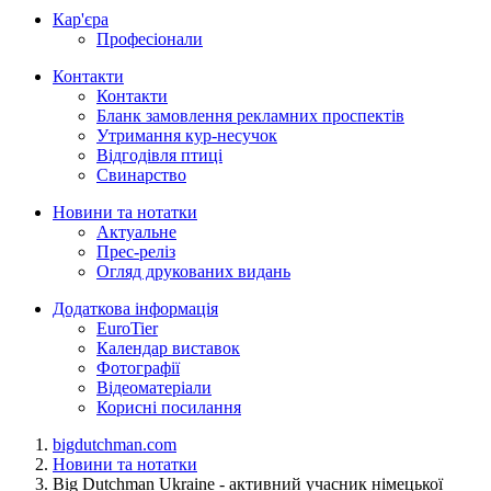
Кар'єра
Професіонали
Контакти
Контакти
Бланк замовлення рекламних проспектів
Утримання кур-несучок
Відгодівля птиці
Свинарство
Новини та нотатки
Актуальне
Прес-реліз
Огляд друкованих видань
Додаткова інформація
EuroTier
Календар виставок
Фотографії
Відеоматеріали
Корисні посилання
bigdutchman.com
Новини та нотатки
Big Dutchman Ukraine - активний учасник німецької