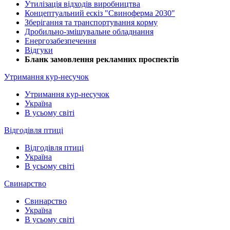
Утилізація відходів виробництва
Концептуальний ескіз "Свиноферма 2030"
Зберігання та транспортування корму
Дробильно-змішувальне обладнання
Енергозабезпечення
Відгуки
Бланк замовлення рекламних проспектів
Утримання кур-несучок
Утримання кур-несучок
Україна
В усьому світі
Відгодівля птиці
Відгодівля птиці
Україна
В усьому світі
Свинарство
Свинарство
Україна
В усьому світі