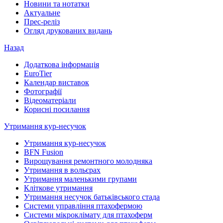
Новини та нотатки
Актуальне
Прес-реліз
Огляд друкованих видань
Назад
Додаткова інформація
EuroTier
Календар виставок
Фотографії
Відеоматеріали
Корисні посилання
Утримання кур-несучок
Утримання кур-несучок
BFN Fusion
Вирощування ремонтного молодняка
Утримання в вольєрах
Утримання маленькими групами
Кліткове утримання
Утримання несучок батьківського стада
Системи управління птахофермою
Системи мікроклімату для птахоферм