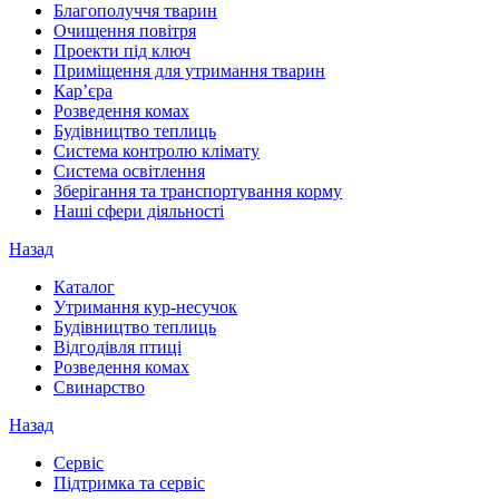
Благополуччя тварин
Очищення повітря
Проекти під ключ
Приміщення для утримання тварин
Кар’єра
Розведення комах
Будівництво теплиць
Система контролю клімату
Система освітлення
Зберігання та транспортування корму
Наші сфери діяльності
Назад
Каталог
Утримання кур-несучок
Будівництво теплиць
Відгодівля птиці
Розведення комах
Свинарство
Назад
Сервіс
Підтримка та сервіс