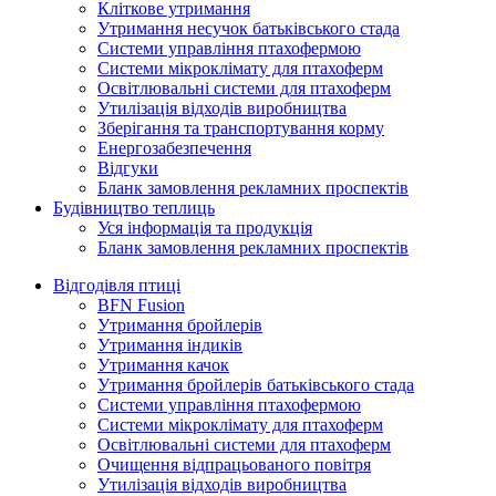
Кліткове утримання
Утримання несучок батьківського стада
Системи управління птахофермою
Системи мікроклімату для птахоферм
Освітлювальні системи для птахоферм
Утилізація відходів виробництва
Зберігання та транспортування корму
Енергозабезпечення
Відгуки
Бланк замовлення рекламних проспектів
Будівництво теплиць
Уся інформація та продукція
Бланк замовлення рекламних проспектів
Відгодівля птиці
BFN Fusion
Утримання бройлерів
Утримання індиків
Утримання качок
Утримання бройлерів батьківського стада
Системи управління птахофермою
Системи мікроклімату для птахоферм
Освітлювальні системи для птахоферм
Очищення відпрацьованого повітря
Утилізація відходів виробництва