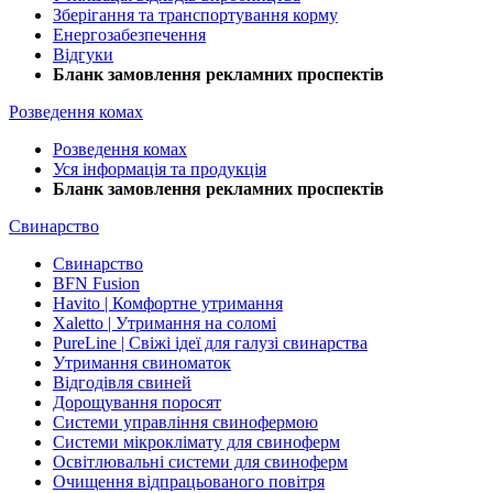
Зберігання та транспортування корму
Енергозабезпечення
Відгуки
Бланк замовлення рекламних проспектів
Розведення комах
Розведення комах
Уся інформація та продукція
Бланк замовлення рекламних проспектів
Свинарство
Свинарство
BFN Fusion
Havito | Комфортне утримання
Xaletto | Утримання на соломі
PureLine | Свіжі ідеї для галузі свинарства
Утримання свиноматок
Відгодівля свиней
Дорощування поросят
Системи управління свинофермою
Системи мікроклімату для свиноферм
Освітлювальні системи для свиноферм
Очищення відпрацьованого повітря