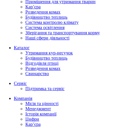
Приміщення для утримання тварин
Кар’єра
Розведення комах
Будівництво теплиць
Система контролю клімату
Система освітлення
Зберігання та транспортування корму
Наші сфери діяльності
Каталог
Утримання кур-несучок
Будівництво теплиць
Відгодівля птиці
Розведення комах
Свинарство
Сервіс
Підтримка та сервіс
Компанія
Місія та цінності
Менеджмент
Історія компанії
Цифри
Кар’єра