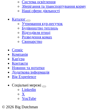
Система освітлення
Зберігання та транспортування корму
Наші сфери діяльності
Каталог
Утримання кур-несучок
Будівництво теплиць
Відгодівля птиці
Розведення комах
Свинарство
Сервіс
Компанія
Кар'єра
Контакти
Новини та нотатки
Додаткова інформація
Big Experience
Соціальні мережі
Linkedin
X
YouTube
© 2026 Big Dutchman