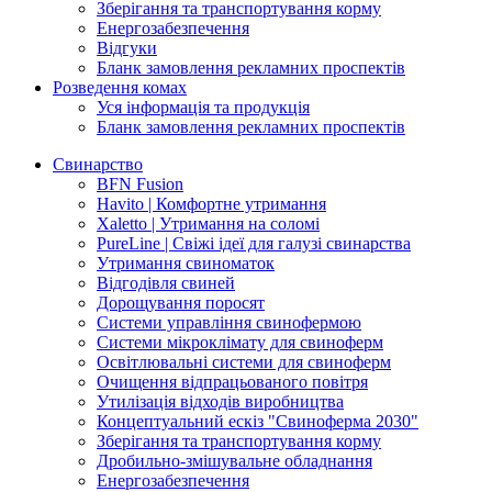
Зберігання та транспортування корму
Енергозабезпечення
Відгуки
Бланк замовлення рекламних проспектів
Розведення комах
Уся інформація та продукція
Бланк замовлення рекламних проспектів
Свинарство
BFN Fusion
Havito | Комфортне утримання
Xaletto | Утримання на соломі
PureLine | Свіжі ідеї для галузі свинарства
Утримання свиноматок
Відгодівля свиней
Дорощування поросят
Системи управління свинофермою
Системи мікроклімату для свиноферм
Освітлювальні системи для свиноферм
Очищення відпрацьованого повітря
Утилізація відходів виробництва
Концептуальний ескіз "Свиноферма 2030"
Зберігання та транспортування корму
Дробильно-змішувальне обладнання
Енергозабезпечення