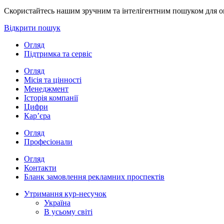
Скористайтесь нашим зручним та інтелігентним пошуком для опе
Відкрити пошук
Огляд
Підтримка та сервіс
Огляд
Місія та цінності
Менеджмент
Історія компанії
Цифри
Кар’єра
Огляд
Професіонали
Огляд
Контакти
Бланк замовлення рекламних проспектів
Утримання кур-несучок
Україна
В усьому світі