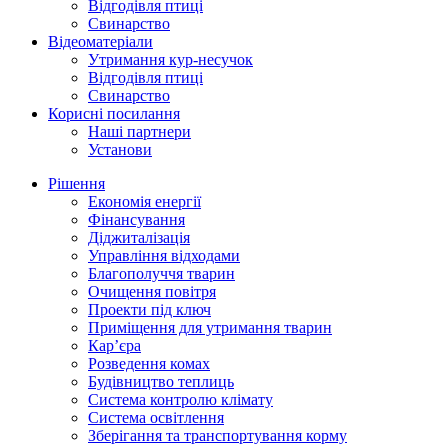
Відгодівля птиці
Свинарство
Відеоматеріали
Утримання кур-несучок
Відгодівля птиці
Свинарство
Корисні посилання
Наші партнери
Установи
Рішення
Економія енергії
Фінансування
Діджиталізація
Управління відходами
Благополуччя тварин
Очищення повітря
Проекти під ключ
Приміщення для утримання тварин
Кар’єра
Розведення комах
Будівництво теплиць
Система контролю клімату
Система освітлення
Зберігання та транспортування корму