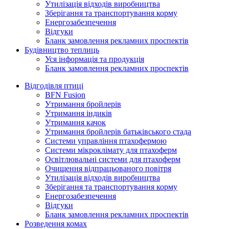
Утилізація відходів виробництва
Зберігання та транспортування корму
Енергозабезпечення
Відгуки
Бланк замовлення рекламних проспектів
Будівництво теплиць
Уся інформація та продукція
Бланк замовлення рекламних проспектів
Відгодівля птиці
BFN Fusion
Утримання бройлерів
Утримання індиків
Утримання качок
Утримання бройлерів батьківського стада
Системи управління птахофермою
Системи мікроклімату для птахоферм
Освітлювальні системи для птахоферм
Очищення відпрацьованого повітря
Утилізація відходів виробництва
Зберігання та транспортування корму
Енергозабезпечення
Відгуки
Бланк замовлення рекламних проспектів
Розведення комах