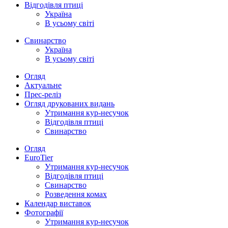
Відгодівля птиці
Україна
В усьому світі
Свинарство
Україна
В усьому світі
Огляд
Актуальне
Прес-реліз
Огляд друкованих видань
Утримання кур-несучок
Відгодівля птиці
Свинарство
Огляд
EuroTier
Утримання кур-несучок
Відгодівля птиці
Свинарство
Розведення комах
Календар виставок
Фотографії
Утримання кур-несучок