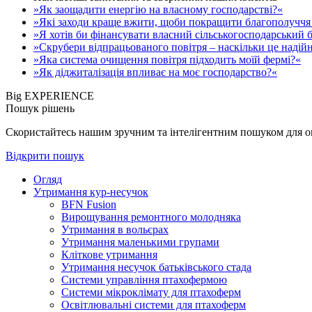
»Як заощадити енергію на власному господарстві?«
»Які заходи краще вжити, щоби покращити благополуччя 
»Я хотів би фінансувати власний сільськогосподарський б
»Скрубери відпрацьованого повітря – наскільки це надій
»Яка система очищення повітря підходить моїй фермі?«
»Як діджиталізація впливає на моє господарство?«
Big EXPERIENCE
Пошук рішень
Скористайтесь нашим зручним та інтелігентним пошуком для опе
Відкрити пошук
Огляд
Утримання кур-несучок
BFN Fusion
Вирощування ремонтного молодняка
Утримання в вольєрах
Утримання маленькими групами
Кліткове утримання
Утримання несучок батьківського стада
Системи управління птахофермою
Системи мікроклімату для птахоферм
Освітлювальні системи для птахоферм