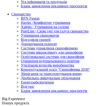
Уся інформація та продукція
Бланк замовлення рекламних проспектів
Свинарство
BFN Fusion
Havito | Комфортне утримання
Xaletto | Утримання на соломі
PureLine | Свіжі ідеї для галузі свинарства
Утримання свиноматок
Відгодівля свиней
Дорощування поросят
Системи управління свинофермою
Системи мікроклімату для свиноферм
Освітлювальні системи для свиноферм
Очищення відпрацьованого повітря
Утилізація відходів виробництва
Концептуальний ескіз "Свиноферма 2030"
Зберігання та транспортування корму
Дробильно-змішувальне обладнання
Енергозабезпечення
Відгуки
Бланк замовлення рекламних проспектів
Big Experience
Пошук продукта