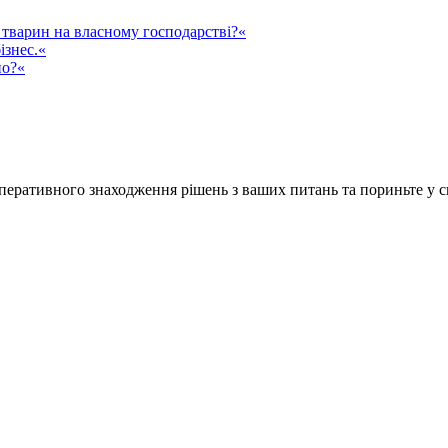
тварин на власному господарстві?«
ізнес.«
но?«
ративного знаходження рішень з ваших питань та пориньте у сві