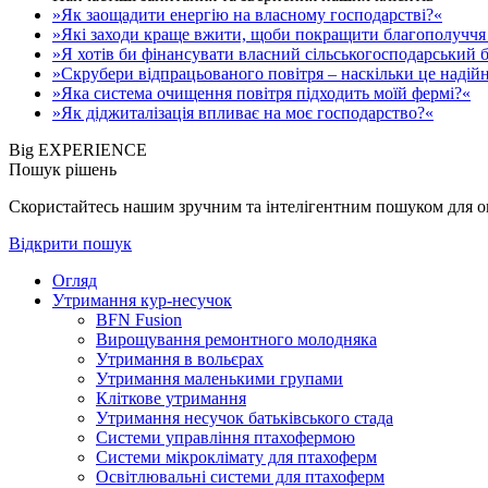
»Як заощадити енергію на власному господарстві?«
»Які заходи краще вжити, щоби покращити благополуччя 
»Я хотів би фінансувати власний сільськогосподарський б
»Скрубери відпрацьованого повітря – наскільки це надій
»Яка система очищення повітря підходить моїй фермі?«
»Як діджиталізація впливає на моє господарство?«
Big EXPERIENCE
Пошук рішень
Скористайтесь нашим зручним та інтелігентним пошуком для опе
Відкрити пошук
Огляд
Утримання кур-несучок
BFN Fusion
Вирощування ремонтного молодняка
Утримання в вольєрах
Утримання маленькими групами
Кліткове утримання
Утримання несучок батьківського стада
Системи управління птахофермою
Системи мікроклімату для птахоферм
Освітлювальні системи для птахоферм