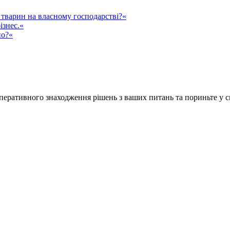
тварин на власному господарстві?«
ізнес.«
но?«
ративного знаходження рішень з ваших питань та пориньте у сві