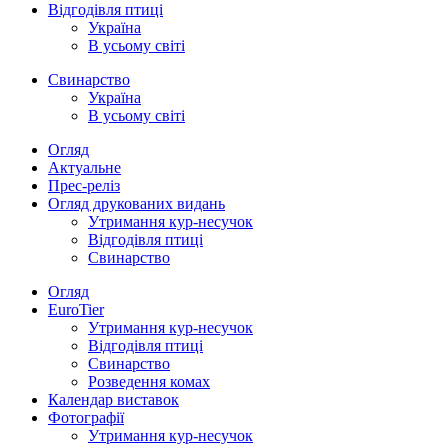
Відгодівля птиці
Україна
В усьому світі
Свинарство
Україна
В усьому світі
Огляд
Актуальне
Прес-реліз
Огляд друкованих видань
Утримання кур-несучок
Відгодівля птиці
Свинарство
Огляд
EuroTier
Утримання кур-несучок
Відгодівля птиці
Свинарство
Розведення комах
Календар виставок
Фотографії
Утримання кур-несучок