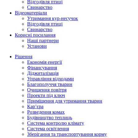
Відгодівля птиці
Свинарство
Відеоматеріали
Утримання кур-несучок
Відгодівля птиці
Свинарство
Корисні посилання
Наші партнери
Установи
Рішення
Економія енергії
Фінансування
Діджиталізація
Управління відходами
Благополуччя тварин
Очищення повітря
Проекти під ключ
Приміщення для утримання тварин
Кар’єра
Розведення комах
Будівництво теплиць
Система контролю клімату
Система освітлення
Зберігання та транспортування корму