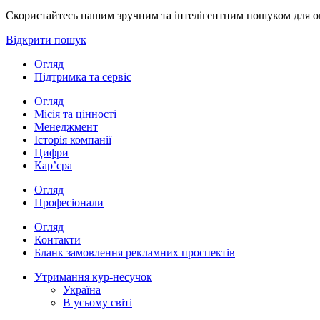
Скористайтесь нашим зручним та інтелігентним пошуком для опе
Відкрити пошук
Огляд
Підтримка та сервіс
Огляд
Місія та цінності
Менеджмент
Історія компанії
Цифри
Кар’єра
Огляд
Професіонали
Огляд
Контакти
Бланк замовлення рекламних проспектів
Утримання кур-несучок
Україна
В усьому світі