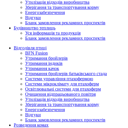
Утилізація відходів виробництва
Зберігання та транспортування корму
Енергозабезпечення
Відгуки
Бланк замовлення рекламних проспектів
Будівництво теплиць
Уся інформація та продукція
Бланк замовлення рекламних проспектів
Відгодівля птиці
BFN Fusion
Утримання бройлерів
Утримання індиків
Утримання качок
Утримання бройлерів батьківського стада
Системи управління птахофермою
Системи мікроклімату для птахоферм
Освітлювальні системи для птахоферм
Очищення відпрацьованого повітря
Утилізація відходів виробництва
Зберігання та транспортування корму
Енергозабезпечення
Відгуки
Бланк замовлення рекламних проспектів
Розведення комах