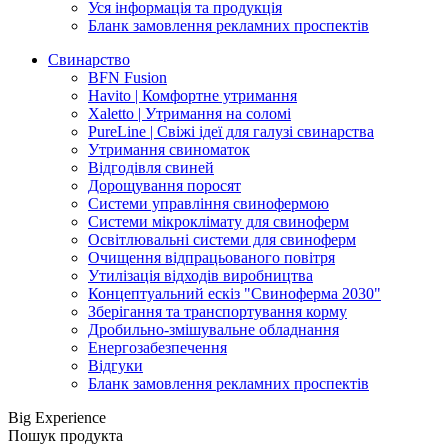
Уся інформація та продукція
Бланк замовлення рекламних проспектів
Свинарство
BFN Fusion
Havito | Комфортне утримання
Xaletto | Утримання на соломі
PureLine | Свіжі ідеї для галузі свинарства
Утримання свиноматок
Відгодівля свиней
Дорощування поросят
Системи управління свинофермою
Системи мікроклімату для свиноферм
Освітлювальні системи для свиноферм
Очищення відпрацьованого повітря
Утилізація відходів виробництва
Концептуальний ескіз "Свиноферма 2030"
Зберігання та транспортування корму
Дробильно-змішувальне обладнання
Енергозабезпечення
Відгуки
Бланк замовлення рекламних проспектів
Big Experience
Пошук продукта