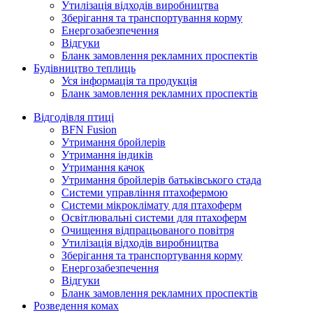
Утилізація відходів виробництва
Зберігання та транспортування корму
Енергозабезпечення
Відгуки
Бланк замовлення рекламних проспектів
Будівництво теплиць
Уся інформація та продукція
Бланк замовлення рекламних проспектів
Відгодівля птиці
BFN Fusion
Утримання бройлерів
Утримання індиків
Утримання качок
Утримання бройлерів батьківського стада
Системи управління птахофермою
Системи мікроклімату для птахоферм
Освітлювальні системи для птахоферм
Очищення відпрацьованого повітря
Утилізація відходів виробництва
Зберігання та транспортування корму
Енергозабезпечення
Відгуки
Бланк замовлення рекламних проспектів
Розведення комах