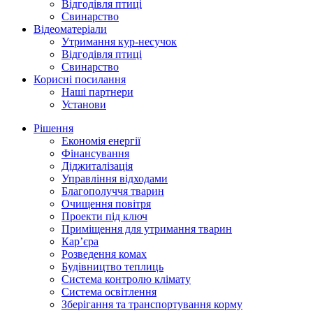
Відгодівля птиці
Свинарство
Відеоматеріали
Утримання кур-несучок
Відгодівля птиці
Свинарство
Корисні посилання
Наші партнери
Установи
Рішення
Економія енергії
Фінансування
Діджиталізація
Управління відходами
Благополуччя тварин
Очищення повітря
Проекти під ключ
Приміщення для утримання тварин
Кар’єра
Розведення комах
Будівництво теплиць
Система контролю клімату
Система освітлення
Зберігання та транспортування корму