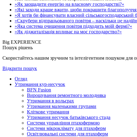
»Як заощадити енергію на власному господарстві?«
»Які заходи краще вжити, щоби покращити благополуччя 
»Я хотів би фінансувати власний сільськогосподарський б
»Скрубери відпрацьованого повітря – наскільки це надій
»Яка система очищення повітря підходить моїй фермі?«
»Як діджиталізація впливає на моє господарство?«
Big EXPERIENCE
Пошук рішень
Скористайтесь нашим зручним та інтелігентним пошуком для опе
Відкрити пошук
Огляд
Утримання кур-несучок
BFN Fusion
Вирощування ремонтного молодняка
Утримання в вольєрах
Утримання маленькими групами
Кліткове утримання
Утримання несучок батьківського стада
Системи управління птахофермою
Системи мікроклімату для птахоферм
Освітлювальні системи для птахоферм