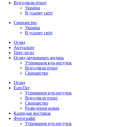
Відгодівля птиці
Україна
В усьому світі
Свинарство
Україна
В усьому світі
Огляд
Актуальне
Прес-реліз
Огляд друкованих видань
Утримання кур-несучок
Відгодівля птиці
Свинарство
Огляд
EuroTier
Утримання кур-несучок
Відгодівля птиці
Свинарство
Розведення комах
Календар виставок
Фотографії
Утримання кур-несучок