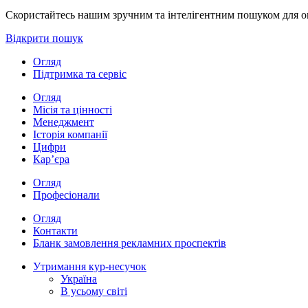
Скористайтесь нашим зручним та інтелігентним пошуком для опе
Відкрити пошук
Огляд
Підтримка та сервіс
Огляд
Місія та цінності
Менеджмент
Історія компанії
Цифри
Кар’єра
Огляд
Професіонали
Огляд
Контакти
Бланк замовлення рекламних проспектів
Утримання кур-несучок
Україна
В усьому світі