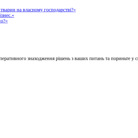
тварин на власному господарстві?«
ізнес.«
но?«
ративного знаходження рішень з ваших питань та пориньте у сві