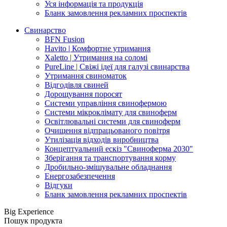
Уся інформація та продукція
Бланк замовлення рекламних проспектів
Свинарство
BFN Fusion
Havito | Комфортне утримання
Xaletto | Утримання на соломі
PureLine | Свіжі ідеї для галузі свинарства
Утримання свиноматок
Відгодівля свиней
Дорощування поросят
Системи управління свинофермою
Системи мікроклімату для свиноферм
Освітлювальні системи для свиноферм
Очищення відпрацьованого повітря
Утилізація відходів виробництва
Концептуальний ескіз "Свиноферма 2030"
Зберігання та транспортування корму
Дробильно-змішувальне обладнання
Енергозабезпечення
Відгуки
Бланк замовлення рекламних проспектів
Big Experience
Пошук продукта