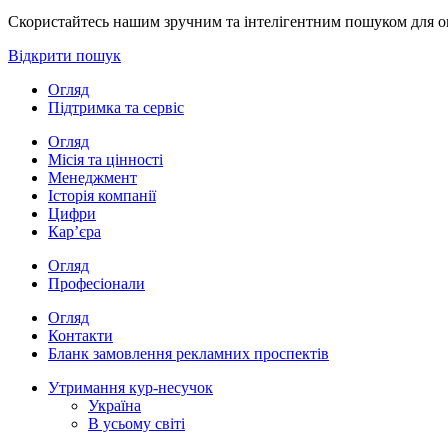
Скористайтесь нашим зручним та інтелігентним пошуком для опе
Відкрити пошук
Огляд
Підтримка та сервіс
Огляд
Місія та цінності
Менеджмент
Історія компанії
Цифри
Кар’єра
Огляд
Професіонали
Огляд
Контакти
Бланк замовлення рекламних проспектів
Утримання кур-несучок
Україна
В усьому світі