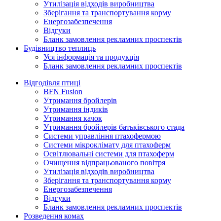
Утилізація відходів виробництва
Зберігання та транспортування корму
Енергозабезпечення
Відгуки
Бланк замовлення рекламних проспектів
Будівництво теплиць
Уся інформація та продукція
Бланк замовлення рекламних проспектів
Відгодівля птиці
BFN Fusion
Утримання бройлерів
Утримання індиків
Утримання качок
Утримання бройлерів батьківського стада
Системи управління птахофермою
Системи мікроклімату для птахоферм
Освітлювальні системи для птахоферм
Очищення відпрацьованого повітря
Утилізація відходів виробництва
Зберігання та транспортування корму
Енергозабезпечення
Відгуки
Бланк замовлення рекламних проспектів
Розведення комах