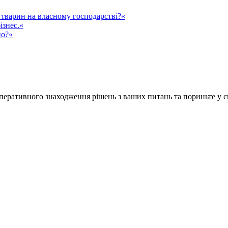
тварин на власному господарстві?«
ізнес.«
но?«
ративного знаходження рішень з ваших питань та пориньте у сві