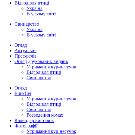
Відгодівля птиці
Україна
В усьому світі
Свинарство
Україна
В усьому світі
Огляд
Актуальне
Прес-реліз
Огляд друкованих видань
Утримання кур-несучок
Відгодівля птиці
Свинарство
Огляд
EuroTier
Утримання кур-несучок
Відгодівля птиці
Свинарство
Розведення комах
Календар виставок
Фотографії
Утримання кур-несучок