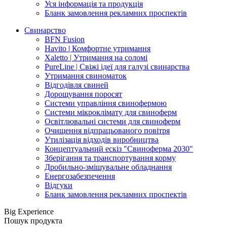
Уся інформація та продукція
Бланк замовлення рекламних проспектів
Свинарство
BFN Fusion
Havito | Комфортне утримання
Xaletto | Утримання на соломі
PureLine | Свіжі ідеї для галузі свинарства
Утримання свиноматок
Відгодівля свиней
Дорощування поросят
Системи управління свинофермою
Системи мікроклімату для свиноферм
Освітлювальні системи для свиноферм
Очищення відпрацьованого повітря
Утилізація відходів виробництва
Концептуальний ескіз "Свиноферма 2030"
Зберігання та транспортування корму
Дробильно-змішувальне обладнання
Енергозабезпечення
Відгуки
Бланк замовлення рекламних проспектів
Big Experience
Пошук продукта