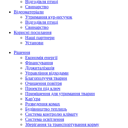
Відгодівля птиці
Свинарство
Відеоматеріали
Утримання кур-несучок
Відгодівля птиці
Свинарство
Корисні посилання
Наші партнери
Установи
Рішення
Економія енергії
Фінансування
Діджиталізація
Управління відходами
Благополуччя тварин
Очищення повітря
Проекти під ключ
Приміщення для утримання тварин
Кар’єра
Розведення комах
Будівництво теплиць
Система контролю клімату
Система освітлення
Зберігання та транспортування корму