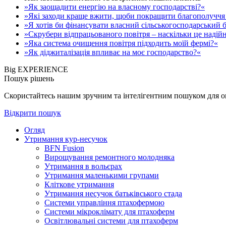
»Як заощадити енергію на власному господарстві?«
»Які заходи краще вжити, щоби покращити благополуччя 
»Я хотів би фінансувати власний сільськогосподарський б
»Скрубери відпрацьованого повітря – наскільки це надій
»Яка система очищення повітря підходить моїй фермі?«
»Як діджиталізація впливає на моє господарство?«
Big EXPERIENCE
Пошук рішень
Скористайтесь нашим зручним та інтелігентним пошуком для опе
Відкрити пошук
Огляд
Утримання кур-несучок
BFN Fusion
Вирощування ремонтного молодняка
Утримання в вольєрах
Утримання маленькими групами
Кліткове утримання
Утримання несучок батьківського стада
Системи управління птахофермою
Системи мікроклімату для птахоферм
Освітлювальні системи для птахоферм