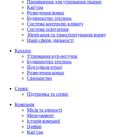
Приміщення для утримання тварин
Кар’єра
Розведення комах
Будівництво теплиць
Система контролю клімату
Система освітлення
Зберігання та транспортування корму
Наші сфери діяльності
Каталог
Утримання кур-несучок
Будівництво теплиць
Відгодівля птиці
Розведення комах
Свинарство
Сервіс
Підтримка та сервіс
Компанія
Місія та цінності
Менеджмент
Історія компанії
Цифри
Кар’єра