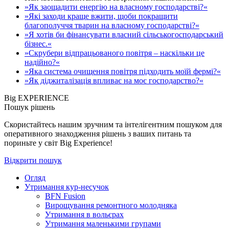
»Як заощадити енергію на власному господарстві?«
»Які заходи краще вжити, щоби покращити
благополуччя тварин на власному господарстві?«
»Я хотів би фінансувати власний сільськогосподарський
бізнес.«
»Скрубери відпрацьованого повітря – наскільки це
надійно?«
»Яка система очищення повітря підходить моїй фермі?«
»Як діджиталізація впливає на моє господарство?«
Big EXPERIENCE
Пошук рішень
Скористайтесь нашим зручним та інтелігентним пошуком для
оперативного знаходження рішень з ваших питань та
пориньте у світ Big Experience!
Відкрити пошук
Огляд
Утримання кур-несучок
BFN Fusion
Вирощування ремонтного молодняка
Утримання в вольєрах
Утримання маленькими групами