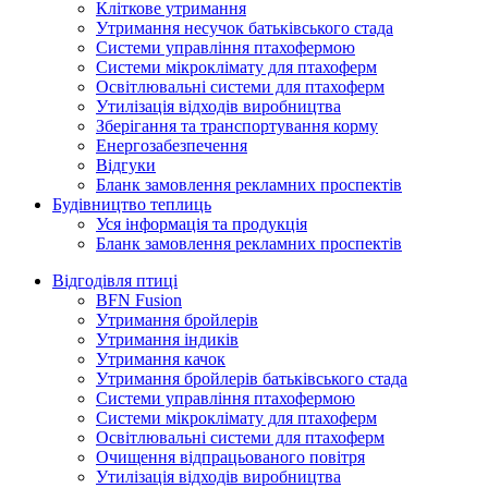
Кліткове утримання
Утримання несучок батьківського стада
Системи управління птахофермою
Системи мікроклімату для птахоферм
Освітлювальні системи для птахоферм
Утилізація відходів виробництва
Зберігання та транспортування корму
Енергозабезпечення
Відгуки
Бланк замовлення рекламних проспектів
Будівництво теплиць
Уся інформація та продукція
Бланк замовлення рекламних проспектів
Відгодівля птиці
BFN Fusion
Утримання бройлерів
Утримання індиків
Утримання качок
Утримання бройлерів батьківського стада
Системи управління птахофермою
Системи мікроклімату для птахоферм
Освітлювальні системи для птахоферм
Очищення відпрацьованого повітря
Утилізація відходів виробництва