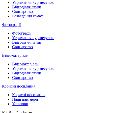
Утримання кур-несучок
Відгодівля птиці
Свинарство
Розведення комах
Фотографії
Фотографії
Утримання кур-несучок
Відгодівля птиці
Свинарство
Відеоматеріали
Відеоматеріали
Утримання кур-несучок
Відгодівля птиці
Свинарство
Корисні посилання
Корисні посилання
Наші партнери
Установи
My Big Dutchman