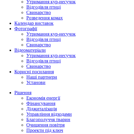
Утримання кур-несучок
Відгодівля птиці
Свинарство
Розведення комах
Календар виставок
Фотографії
Утримання кур-несучок
Відгодівля птиці
Свинарство
Відеоматеріали
Утримання кур-несучок
Відгодівля птиці
Свинарство
Корисні посилання
Наші партнери
Установи
Рішення
Економія енергії
Фінансування
Діджиталізація
Управління відходами
Благополуччя тварин
Очищення повітря
Проекти під ключ