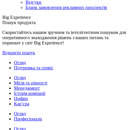
Відгуки
Бланк замовлення рекламних проспектів
Big Experience
Пошук продукта
Скористайтесь нашим зручним та інтелігентним пошуком для
оперативного знаходження рішень з ваших питань та
пориньте у світ Big Experience!
Відкрити пошук
Огляд
Підтримка та сервіс
Огляд
Місія та цінності
Менеджмент
Історія компанії
Цифри
Кар’єра
Огляд
Професіонали
Огляд