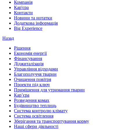
Компанія
Кар'єра
Контакти
Новини та нотатки
Додаткова інформація
Big Experience
Назад
Рішення
Економія енергії
Фінансування
Діджиталізація
Управління відходами
Благополуччя тварин
Очищення повітря
Проекти під ключ
Приміщення для утримання тварин
Кар’єра
Розведення комах
Будівництво теплиць
Система контролю клімату
Система освітлення
Зберігання та транспортування корму
Наші сфери діяльності