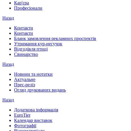
Кар'єра
Професіонали
Назад
Контакти
Контакти
Бланк замовлення рекламних проспектів
Утримання кур-несучок
Відгодівля птиці
Свинарство
Назад
Новини та нотатки
Актуальне
Прес-реліз
Огляд друкованих видань
Назад
Додаткова інформація
EuroTier
Календар виставок
Фотографії
Відеоматеріали