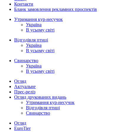
Контакти
Бланк замовлення рекламних проспектів
Утримання кур-несучок
Україна
В усьому світі
Відгодівля птиці
Україна
В усьому світі
Свинарство
Україна
В усьому світі
Огляд
Актуальне
Прес-реліз
Огляд друкованих видань
Утримання кур-несучок
Відгодівля птиці
Свинарство
Огляд
EuroTier