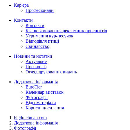
Кар'єра
Професіонали
Контакти
Контакти
Бланк замовлення рекламних проспектів
Утримання кур-несучок
Відгодівля птиці
Свинарство
Новини та нотатки
Актуальне
Прес-реліз
Огляд друкованих видань
Додаткова інформація
EuroTier
Календар виставок
Фотографії
Відеоматеріали
Корисні посилання
bigdutchman.com
Додаткова інформація
Фотографії