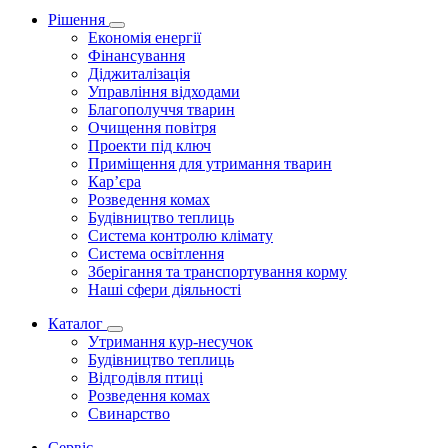
Рішення
Економія енергії
Фінансування
Діджиталізація
Управління відходами
Благополуччя тварин
Очищення повітря
Проекти під ключ
Приміщення для утримання тварин
Кар’єра
Розведення комах
Будівництво теплиць
Система контролю клімату
Система освітлення
Зберігання та транспортування корму
Наші сфери діяльності
Каталог
Утримання кур-несучок
Будівництво теплиць
Відгодівля птиці
Розведення комах
Свинарство
Сервіс