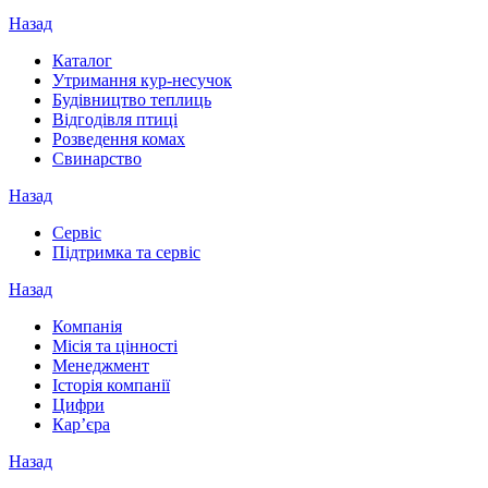
Назад
Каталог
Утримання кур-несучок
Будівництво теплиць
Відгодівля птиці
Розведення комах
Свинарство
Назад
Сервіс
Підтримка та сервіс
Назад
Компанія
Місія та цінності
Менеджмент
Історія компанії
Цифри
Кар’єра
Назад