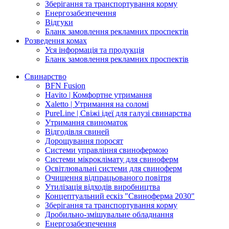
Зберігання та транспортування корму
Енергозабезпечення
Відгуки
Бланк замовлення рекламних проспектів
Розведення комах
Уся інформація та продукція
Бланк замовлення рекламних проспектів
Свинарство
BFN Fusion
Havito | Комфортне утримання
Xaletto | Утримання на соломі
PureLine | Свіжі ідеї для галузі свинарства
Утримання свиноматок
Відгодівля свиней
Дорощування поросят
Системи управління свинофермою
Системи мікроклімату для свиноферм
Освітлювальні системи для свиноферм
Очищення відпрацьованого повітря
Утилізація відходів виробництва
Концептуальний ескіз "Свиноферма 2030"
Зберігання та транспортування корму
Дробильно-змішувальне обладнання
Енергозабезпечення