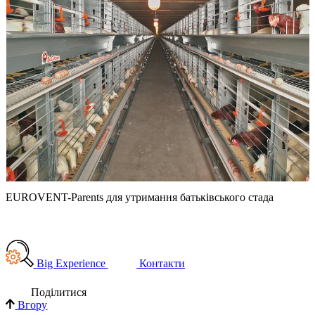
EUROVENT-Parents для утримання батьківського стада
С
Big Experience
Контакти
Поділи­тися
Вгору