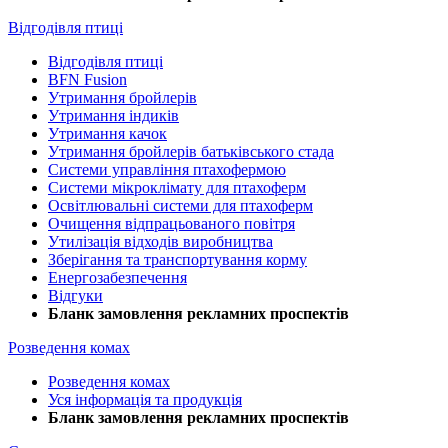
Відгодівля птиці
Відгодівля птиці
BFN Fusion
Утримання бройлерів
Утримання індиків
Утримання качок
Утримання бройлерів батьківського стада
Системи управління птахофермою
Системи мікроклімату для птахоферм
Освітлювальні системи для птахоферм
Очищення відпрацьованого повітря
Утилізація відходів виробництва
Зберігання та транспортування корму
Енергозабезпечення
Відгуки
Бланк замовлення рекламних проспектів
Розведення комах
Розведення комах
Уся інформація та продукція
Бланк замовлення рекламних проспектів