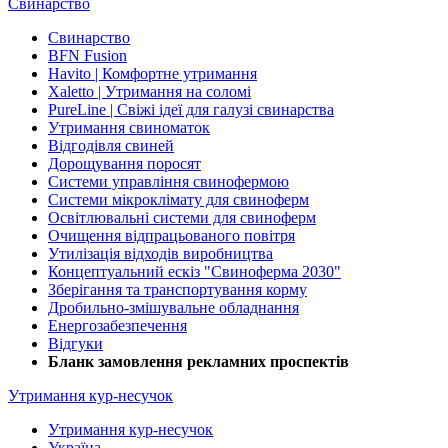
Свинарство
Свинарство
BFN Fusion
Havito | Комфортне утримання
Xaletto | Утримання на соломі
PureLine | Свіжі ідеї для галузі свинарства
Утримання свиноматок
Відгодівля свиней
Дорощування поросят
Системи управління свинофермою
Системи мікроклімату для свиноферм
Освітлювальні системи для свиноферм
Очищення відпрацьованого повітря
Утилізація відходів виробництва
Концептуальний ескіз "Свиноферма 2030"
Зберігання та транспортування корму
Дробильно-змішувальне обладнання
Енергозабезпечення
Відгуки
Бланк замовлення рекламних проспектів
Утримання кур-несучок
Утримання кур-несучок
Україна