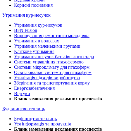
Корисні посилання
Утримання кур-несучок
Утримання кур-несучок
BFN Fusion
Вирощування ремонтного молодняка
Утримання в вольєрах
Утримання маленькими групами
Кліткове утримання
Утримання несучок батьківського стада
Системи управління птахофермою
Системи мікроклімату для птахоферм
Освітлювальні системи для птахоферм
Утилізація відходів виробництва
Зберігання та транспортування корму
Енергозабезпечення
Відгуки
Бланк замовлення рекламних проспектів
Будівництво теплиць
Будівництво теплиць
Уся інформація та продукція
Бланк замовлення рекламних проспектів