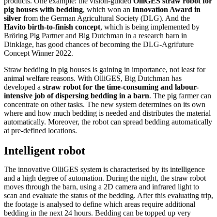
products. One example: the vision-guided
OlliGES straw robot for
pig houses with bedding
, which won an
Innovation Award in
silver
from the German Agricultural Society (DLG). And the
Havito birth-to-finish concept
, which is being implemented by
Bröring Pig Partner and Big Dutchman in a research barn in
Dinklage, has good chances of becoming the DLG-Agrifuture
Concept Winner 2022.
Straw bedding in pig houses is gaining in importance, not least for
animal welfare reasons. With OlliGES, Big Dutchman has
developed a
straw robot for the time-consuming and labour-
intensive job of dispersing bedding in a barn
. The pig farmer can
concentrate on other tasks. The new system determines on its own
where and how much bedding is needed and distributes the material
automatically. Moreover, the robot can spread bedding automatically
at pre-defined locations.
Intelligent robot
The innovative OlliGES system is characterised by its intelligence
and a high degree of automation. During the night, the straw robot
moves through the barn, using a 2D camera and infrared light to
scan and evaluate the status of the bedding. After this evaluating trip,
the footage is analysed to define which areas require additional
bedding in the next 24 hours. Bedding can be topped up very