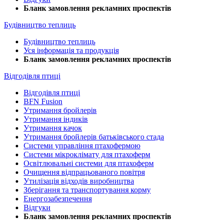
Бланк замовлення рекламних проспектів
Будівництво теплиць
Будівництво теплиць
Уся інформація та продукція
Бланк замовлення рекламних проспектів
Відгодівля птиці
Відгодівля птиці
BFN Fusion
Утримання бройлерів
Утримання індиків
Утримання качок
Утримання бройлерів батьківського стада
Системи управління птахофермою
Системи мікроклімату для птахоферм
Освітлювальні системи для птахоферм
Очищення відпрацьованого повітря
Утилізація відходів виробництва
Зберігання та транспортування корму
Енергозабезпечення
Відгуки
Бланк замовлення рекламних проспектів