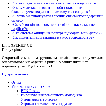
»Як заощадити енергію на власному господарстві?«
»Які заходи краще вжити, щоби покращити
благополуччя тварин на власному господарстві?«
»Я хотів би фінансувати власний сільськогосподарський
бізнес.«
»Скрубери відпрацьованого повітря – наскільки це
надійно?«
»Яка система очищення повітря підходить моїй фермі?«
»Як діджиталізація впливає на моє господарство?«
Big EXPERIENCE
Пошук рішень
Скористайтесь нашим зручним та інтелігентним пошуком для
оперативного знаходження рішень з ваших питань та
пориньте у світ Big Experience!
Відкрити пошук
Огляд
Утримання кур-несучок
BFN Fusion
Вирощування ремонтного молодняка
Утримання в вольєрах
Утримання маленькими групами