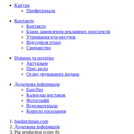
Кар'єра
Професіонали
Контакти
Контакти
Бланк замовлення рекламних проспектів
Утримання кур-несучок
Відгодівля птиці
Свинарство
Новини та нотатки
Актуальне
Прес-реліз
Огляд друкованих видань
Додаткова інформація
EuroTier
Календар виставок
Фотографії
Відеоматеріали
Корисні посилання
bigdutchman.com
Додаткова інформація
Pig production (copy 8)