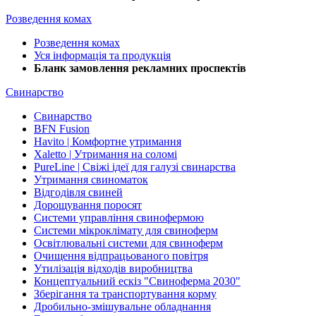
Розведення комах
Розведення комах
Уся інформація та продукція
Бланк замовлення рекламних проспектів
Свинарство
Свинарство
BFN Fusion
Havito | Комфортне утримання
Xaletto | Утримання на соломі
PureLine | Свіжі ідеї для галузі свинарства
Утримання свиноматок
Відгодівля свиней
Дорощування поросят
Системи управління свинофермою
Системи мікроклімату для свиноферм
Освітлювальні системи для свиноферм
Очищення відпрацьованого повітря
Утилізація відходів виробництва
Концептуальний ескіз "Свиноферма 2030"
Зберігання та транспортування корму
Дробильно-змішувальне обладнання