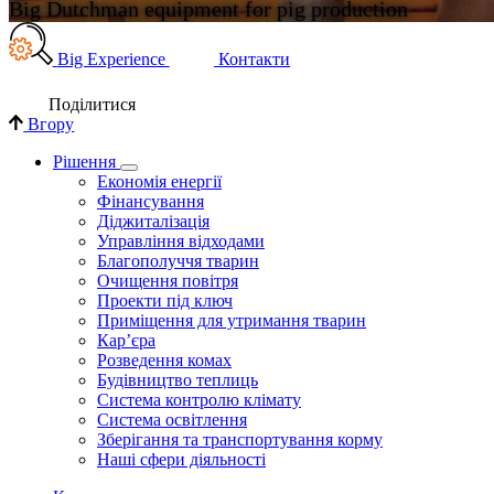
Big Dutchman equipment for pig production
Big Experience
Контакти
Поділи­тися
Вгору
Рішення
Економія енергії
Фінансування
Діджиталізація
Управління відходами
Благополуччя тварин
Очищення повітря
Проекти під ключ
Приміщення для утримання тварин
Кар’єра
Розведення комах
Будівництво теплиць
Система контролю клімату
Система освітлення
Зберігання та транспортування корму
Наші сфери діяльності