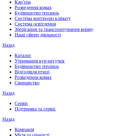
Кар’єра
Розведення комах
Будівництво теплиць
Система контролю клімату
Система освітлення
Зберігання та транспортування корму
Наші сфери діяльності
Назад
Каталог
Утримання кур-несучок
Будівництво теплиць
Відгодівля птиці
Розведення комах
Свинарство
Назад
Сервіс
Підтримка та сервіс
Назад
Компанія
Місія та цінності