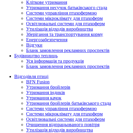
Кліткове утримання
Утримання несучок батьківського стада
Системи управління птахофермою
Системи мікроклімату для птахоферм
Освітлювальні системи для птахоферм
Утилізація відходів виробництва
Зберігання та транспортування корму
Енергозабезпечення
Відгуки
Бланк замовлення рекламних проспектів
Будівництво теплиць
Уся інформація та продукція
Бланк замовлення рекламних проспектів
Відгодівля птиці
BFN Fusion
Утримання бройлерів
Утримання індиків
Утримання качок
Утримання бройлерів батьківського стада
Системи управління птахофермою
Системи мікроклімату для птахоферм
Освітлювальні системи для птахоферм
Очищення відпрацьованого повітря
Утилізація відходів виробництва