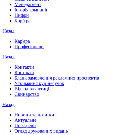
Менеджмент
Історія компанії
Цифри
Кар’єра
Назад
Кар'єра
Професіонали
Назад
Контакти
Контакти
Бланк замовлення рекламних проспектів
Утримання кур-несучок
Відгодівля птиці
Свинарство
Назад
Новини та нотатки
Актуальне
Прес-реліз
Огляд друкованих видань