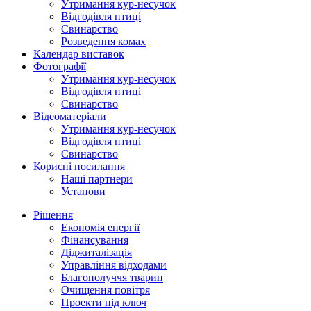
Утримання кур-несучок
Відгодівля птиці
Свинарство
Розведення комах
Календар виставок
Фотографії
Утримання кур-несучок
Відгодівля птиці
Свинарство
Відеоматеріали
Утримання кур-несучок
Відгодівля птиці
Свинарство
Корисні посилання
Наші партнери
Установи
Рішення
Економія енергії
Фінансування
Діджиталізація
Управління відходами
Благополуччя тварин
Очищення повітря
Проекти під ключ