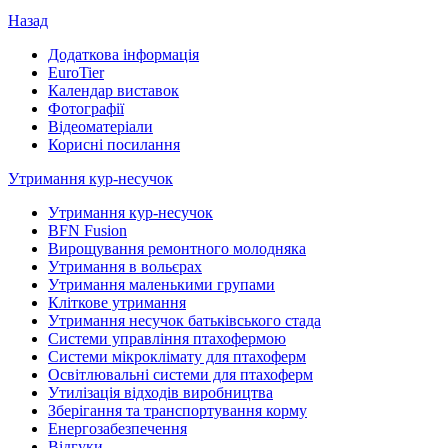
Назад
Додаткова інформація
EuroTier
Календар виставок
Фотографії
Відеоматеріали
Корисні посилання
Утримання кур-несучок
Утримання кур-несучок
BFN Fusion
Вирощування ремонтного молодняка
Утримання в вольєрах
Утримання маленькими групами
Кліткове утримання
Утримання несучок батьківського стада
Системи управління птахофермою
Системи мікроклімату для птахоферм
Освітлювальні системи для птахоферм
Утилізація відходів виробництва
Зберігання та транспортування корму
Енергозабезпечення
Відгуки