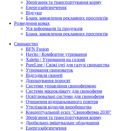
Зберігання та транспортування корму
Енергозабезпечення
Відгуки
Бланк замовлення рекламних проспектів
Розведення комах
Уся інформація та продукція
Бланк замовлення рекламних проспектів
Свинарство
BFN Fusion
Havito | Комфортне утримання
Xaletto | Утримання на соломі
PureLine | Свіжі ідеї для галузі свинарства
Утримання свиноматок
Відгодівля свиней
Дорощування поросят
Системи управління свинофермою
Системи мікроклімату для свиноферм
Освітлювальні системи для свиноферм
Очищення відпрацьованого повітря
Утилізація відходів виробництва
Концептуальний ескіз "Свиноферма 2030"
Зберігання та транспортування корму
Дробильно-змішувальне обладнання
Енергозабезпечення