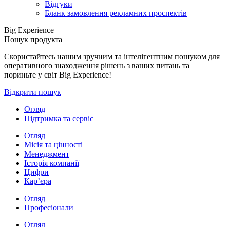
Відгуки
Бланк замовлення рекламних проспектів
Big Experience
Пошук продукта
Скористайтесь нашим зручним та інтелігентним пошуком для
оперативного знаходження рішень з ваших питань та
пориньте у світ Big Experience!
Відкрити пошук
Огляд
Підтримка та сервіс
Огляд
Місія та цінності
Менеджмент
Історія компанії
Цифри
Кар’єра
Огляд
Професіонали
Огляд