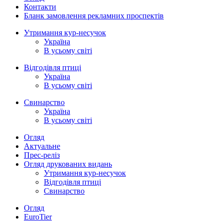
Контакти
Бланк замовлення рекламних проспектів
Утримання кур-несучок
Україна
В усьому світі
Відгодівля птиці
Україна
В усьому світі
Свинарство
Україна
В усьому світі
Огляд
Актуальне
Прес-реліз
Огляд друкованих видань
Утримання кур-несучок
Відгодівля птиці
Свинарство
Огляд
EuroTier