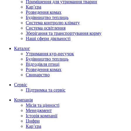
Приміщення для утримання тварин
Кар’єра
Розведення комах
Будівництво теплиць
Система контролю клімату
Система освітлення
Зберігання та транспортування корму
Наші сфери діяльності
Каталог
Утримання кур-несучок
Будівництво теплиць
Відгодівля птиці
Розведення комах
Свинарство
Сервіс
Підтримка та сервіс
Компанія
Місія та цінності
Менеджмент
Історія компанії
Цифри
Кар’єра