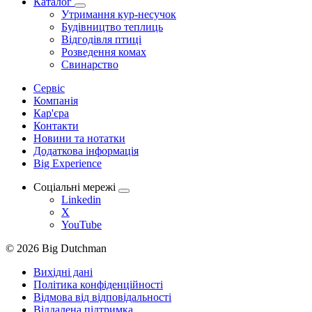
Каталог
Утримання кур-несучок
Будівництво теплиць
Відгодівля птиці
Розведення комах
Свинарство
Сервіс
Компанія
Кар'єра
Контакти
Новини та нотатки
Додаткова інформація
Big Experience
Соціальні мережі
Linkedin
X
YouTube
© 2026 Big Dutchman
Вихідні дані
Політика конфіденційності
Відмова від відповідальності
Віддалена підтримка