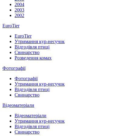
2004
2003
2002
EuroTier
EuroTier
Утримання кур-несучок
Відгодівля птиці
Свинарство
Розведення комах
Фотографії
Фотографії
Утримання кур-несучок
Відгодівля птиці
Свинарство
Відеоматеріали
Відеоматеріали
Утримання кур-несучок
Відгодівля птиці
Свинарство