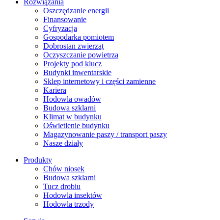
Rozwiązania
​Oszczędzanie energii
Finansowanie
Cyfryzacja
Gospodarka pomiotem
Dobrostan zwierząt
Oczyszczanie powietrza
Projekty pod klucz
Budynki inwentarskie
Sklep internetowy i części zamienne
Kariera
Hodowla owadów
Budowa szklarni
Klimat w budynku
Oświetlenie budynku
Magazynowanie paszy / transport paszy
Nasze działy
Produkty
Chów niosek
Budowa szklarni
Tucz drobiu
Hodowla insektów
Hodowla trzody