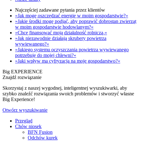
Najczęściej zadawane pytania przez klientów
»Jak mogę oszczędzać energię w moim gospodarstwie?«
»Jakie środki mogę podjąć, aby poprawić dobrostan zwierząt
w moim gospodarstwie hodowlanym?«
»Chcę finansować moją działalność rolniczą.«
»Jak niezawodnie działają skrubery powietrza
wywiewanego?«
»Jakiego systemu oczyszczania powietrza wywiewanego
potrzebuję do mojej chlewni?«
»Jaki wpływ ma cyfryzacja na moje gospodarstwo?«
Big EXPERIENCE
Znajdź rozwiązanie
Skorzystaj z naszej wygodnej, inteligentnej wyszukiwarki, aby
szybko znaleźć rozwiązania swoich problemów i stworzyć własne
Big Experience!
Otwórz wyszukiwanie
Przegląd
Chów niosek
BFN Fusion
Odchów kurek