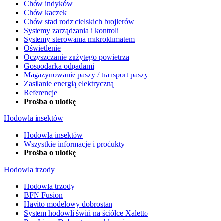
Chów indyków
Chów kaczek
Chów stad rodzicielskich brojlerów
Systemy zarządzania i kontroli
Systemy sterowania mikroklimatem
Oświetlenie
Oczyszczanie zużytego powietrza
Gospodarka odpadami
Magazynowanie paszy / transport paszy
Zasilanie energią elektryczną
Referencje
Prośba o ulotkę
Hodowla insektów
Hodowla insektów
Wszystkie informacje i produkty
Prośba o ulotkę
Hodowla trzody
Hodowla trzody
BFN Fusion
Havito modelowy dobrostan
System hodowli świń na ściółce Xaletto