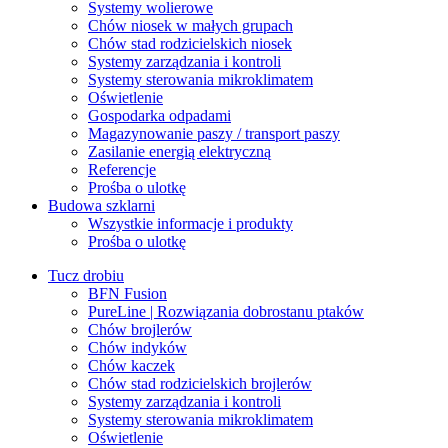
Systemy wolierowe
Chów niosek w małych grupach
Chów stad rodzicielskich niosek
Systemy zarządzania i kontroli
Systemy sterowania mikroklimatem
Oświetlenie
Gospodarka odpadami
Magazynowanie paszy / transport paszy
Zasilanie energią elektryczną
Referencje
Prośba o ulotkę
Budowa szklarni
Wszystkie informacje i produkty
Prośba o ulotkę
Tucz drobiu
BFN Fusion
PureLine | Rozwiązania dobrostanu ptaków
Chów brojlerów
Chów indyków
Chów kaczek
Chów stad rodzicielskich brojlerów
Systemy zarządzania i kontroli
Systemy sterowania mikroklimatem
Oświetlenie