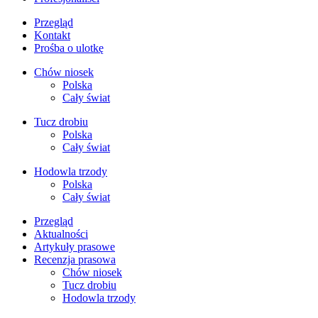
Przegląd
Kontakt
Prośba o ulotkę
Chów niosek
Polska
Cały świat
Tucz drobiu
Polska
Cały świat
Hodowla trzody
Polska
Cały świat
Przegląd
Aktualności
Artykuły prasowe
Recenzja prasowa
Chów niosek
Tucz drobiu
Hodowla trzody