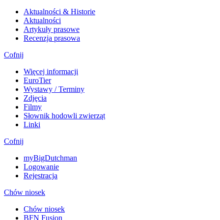
Aktualności & Historie
Aktualności
Artykuły prasowe
Recenzja prasowa
Cofnij
Więcej informacji
EuroTier
Wystawy / Terminy
Zdjęcia
Filmy
Słownik hodowli zwierząt
Linki
Cofnij
myBigDutchman
Logowanie
Rejestracja
Chów niosek
Chów niosek
BFN Fusion