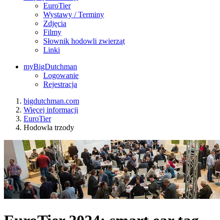
EuroTier
Wystawy / Terminy
Zdjęcia
Filmy
Słownik hodowli zwierząt
Linki
myBigDutchman
Logowanie
Rejestracja
bigdutchman.com
Więcej informacji
EuroTier
Hodowla trzody