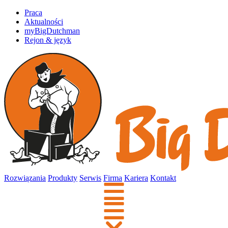
Praca
Aktualności
myBigDutchman
Rejon & język
Rozwiązania
Produkty
Serwis
Firma
Kariera
Kontakt