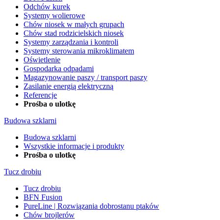
Odchów kurek
Systemy wolierowe
Chów niosek w małych grupach
Chów stad rodzicielskich niosek
Systemy zarządzania i kontroli
Systemy sterowania mikroklimatem
Oświetlenie
Gospodarka odpadami
Magazynowanie paszy / transport paszy
Zasilanie energią elektryczną
Referencje
Prośba o ulotkę
Budowa szklarni
Budowa szklarni
Wszystkie informacje i produkty
Prośba o ulotkę
Tucz drobiu
Tucz drobiu
BFN Fusion
PureLine | Rozwiązania dobrostanu ptaków
Chów brojlerów