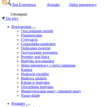
Big Experience
Kontakt
Sklep internetowy
Udostępnij
Do góry
Rozwiązania
​Oszczędzanie energii
Finansowanie
Cyfryzacja
Gospodarka pomiotem
Dobrostan zwierząt
Oczyszczanie powietrza
Projekty pod klucz
Budynki inwentarskie
Sklep internetowy i części zamienne
Kariera
Hodowla owadów
Budowa szklarni
Klimat w budynku
Oświetlenie budynku
Magazynowanie paszy / transport paszy
Nasze działy
Produkty