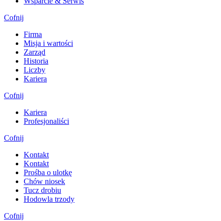
Wsparcie & Serwis
Cofnij
Firma
Misja i wartości
Zarząd
Historia
Liczby
Kariera
Cofnij
Kariera
Profesjonaliści
Cofnij
Kontakt
Kontakt
Prośba o ulotkę
Chów niosek
Tucz drobiu
Hodowla trzody
Cofnij