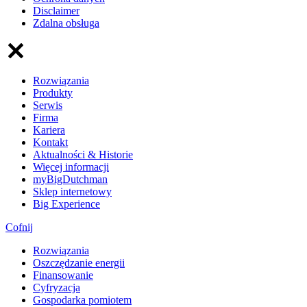
Disclaimer
Zdalna obsługa
Rozwiązania
Produkty
Serwis
Firma
Kariera
Kontakt
Aktualności & Historie
Więcej informacji
myBigDutchman
Sklep internetowy
Big Experience
Cofnij
Rozwiązania
​Oszczędzanie energii
Finansowanie
Cyfryzacja
Gospodarka pomiotem