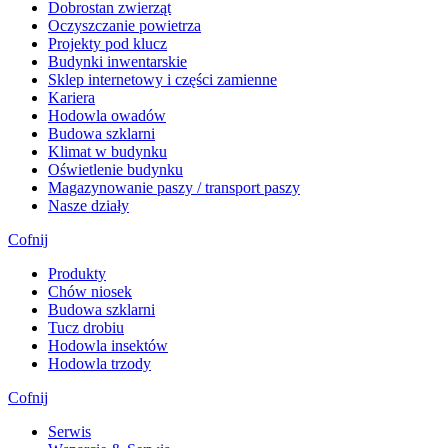
Dobrostan zwierząt
Oczyszczanie powietrza
Projekty pod klucz
Budynki inwentarskie
Sklep internetowy i części zamienne
Kariera
Hodowla owadów
Budowa szklarni
Klimat w budynku
Oświetlenie budynku
Magazynowanie paszy / transport paszy
Nasze działy
Cofnij
Produkty
Chów niosek
Budowa szklarni
Tucz drobiu
Hodowla insektów
Hodowla trzody
Cofnij
Serwis