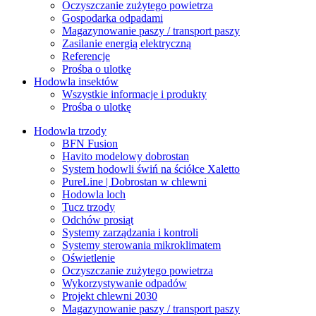
Oczyszczanie zużytego powietrza
Gospodarka odpadami
Magazynowanie paszy / transport paszy
Zasilanie energią elektryczną
Referencje
Prośba o ulotkę
Hodowla insektów
Wszystkie informacje i produkty
Prośba o ulotkę
Hodowla trzody
BFN Fusion
Havito modelowy dobrostan
System hodowli świń na ściółce Xaletto
PureLine | Dobrostan w chlewni
Hodowla loch
Tucz trzody
Odchów prosiąt
Systemy zarządzania i kontroli
Systemy sterowania mikroklimatem
Oświetlenie
Oczyszczanie zużytego powietrza
Wykorzystywanie odpadów
Projekt chlewni 2030
Magazynowanie paszy / transport paszy