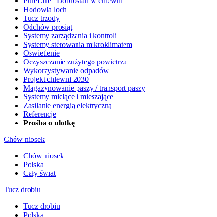
PureLine | Dobrostan w chlewni
Hodowla loch
Tucz trzody
Odchów prosiąt
Systemy zarządzania i kontroli
Systemy sterowania mikroklimatem
Oświetlenie
Oczyszczanie zużytego powietrza
Wykorzystywanie odpadów
Projekt chlewni 2030
Magazynowanie paszy / transport paszy
Systemy mielące i mieszające
Zasilanie energią elektryczną
Referencje
Prośba o ulotkę
Chów niosek
Chów niosek
Polska
Cały świat
Tucz drobiu
Tucz drobiu
Polska