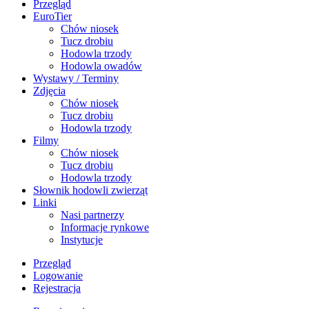
Przegląd
EuroTier
Chów niosek
Tucz drobiu
Hodowla trzody
Hodowla owadów
Wystawy / Terminy
Zdjęcia
Chów niosek
Tucz drobiu
Hodowla trzody
Filmy
Chów niosek
Tucz drobiu
Hodowla trzody
Słownik hodowli zwierząt
Linki
Nasi partnerzy
Informacje rynkowe
Instytucje
Przegląd
Logowanie
Rejestracja