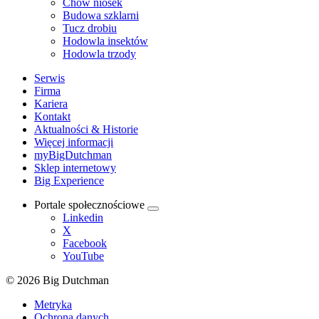
Chów niosek
Budowa szklarni
Tucz drobiu
Hodowla insektów
Hodowla trzody
Serwis
Firma
Kariera
Kontakt
Aktualności & Historie
Więcej informacji
myBigDutchman
Sklep internetowy
Big Experience
Portale społecznościowe
Linkedin
X
Facebook
YouTube
© 2026 Big Dutchman
Metryka
Ochrona danych