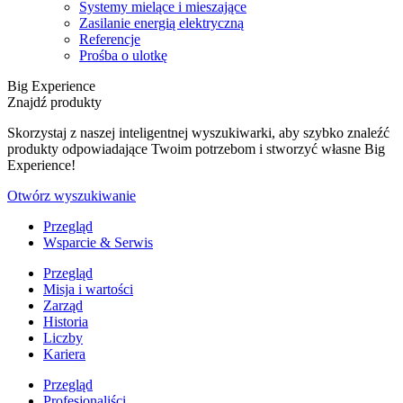
Systemy mielące i mieszające
Zasilanie energią elektryczną
Referencje
Prośba o ulotkę
Big Experience
Znajdź produkty
Skorzystaj z naszej inteligentnej wyszukiwarki, aby szybko znaleźć
produkty odpowiadające Twoim potrzebom i stworzyć własne Big
Experience!
Otwórz wyszukiwanie
Przegląd
Wsparcie & Serwis
Przegląd
Misja i wartości
Zarząd
Historia
Liczby
Kariera
Przegląd
Profesjonaliści