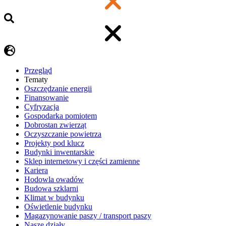
Przegląd
Tematy
​Oszczędzanie energii
Finansowanie
Cyfryzacja
Gospodarka pomiotem
Dobrostan zwierząt
Oczyszczanie powietrza
Projekty pod klucz
Budynki inwentarskie
Sklep internetowy i części zamienne
Kariera
Hodowla owadów
Budowa szklarni
Klimat w budynku
Oświetlenie budynku
Magazynowanie paszy / transport paszy
Nasze działy