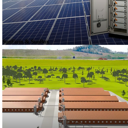
SunFarm & SunBox