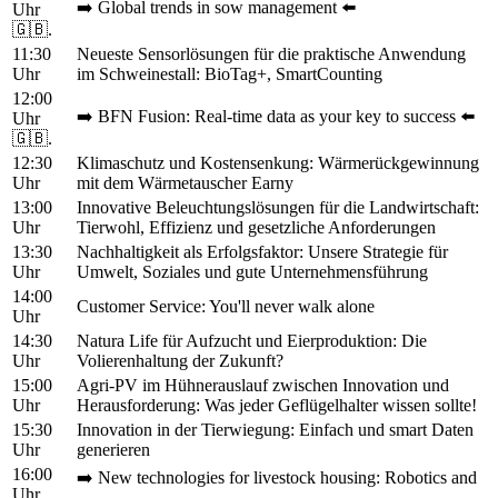
➡️ Global trends in sow management ⬅️
Uhr
🇬🇧.
11:30
Neueste Sensorlösungen für die praktische Anwendung
Uhr
im Schweinestall: BioTag+, SmartCounting
12:00
➡️ BFN Fusion: Real-time data as your key to success ⬅️
Uhr
🇬🇧.
12:30
Klimaschutz und Kostensenkung: Wärmerückgewinnung
Uhr
mit dem Wärmetauscher Earny
13:00
Innovative Beleuchtungslösungen für die Landwirtschaft:
Uhr
Tierwohl, Effizienz und gesetzliche Anforderungen
13:30
Nachhaltigkeit als Erfolgsfaktor: Unsere Strategie für
Uhr
Umwelt, Soziales und gute Unternehmensführung
14:00
Customer Service: You'll never walk alone
Uhr
14:30
Natura Life für Aufzucht und Eierproduktion: Die
Uhr
Volierenhaltung der Zukunft?
15:00
Agri-PV im Hühnerauslauf zwischen Innovation und
Uhr
Herausforderung: Was jeder Geflügelhalter wissen sollte!
15:30
Innovation in der Tierwiegung: Einfach und smart Daten
Uhr
generieren
16:00
➡️ New technologies for livestock housing: Robotics and
Uhr