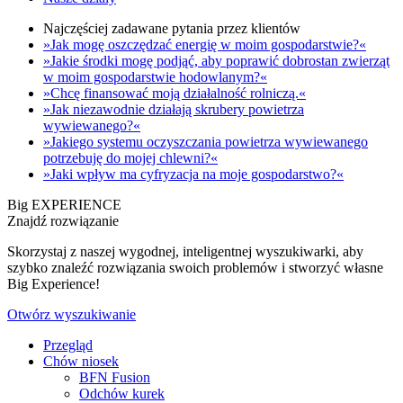
Najczęściej zadawane pytania przez klientów
»Jak mogę oszczędzać energię w moim gospodarstwie?«
»Jakie środki mogę podjąć, aby poprawić dobrostan zwierząt
w moim gospodarstwie hodowlanym?«
»Chcę finansować moją działalność rolniczą.«
»Jak niezawodnie działają skrubery powietrza
wywiewanego?«
»Jakiego systemu oczyszczania powietrza wywiewanego
potrzebuję do mojej chlewni?«
»Jaki wpływ ma cyfryzacja na moje gospodarstwo?«
Big EXPERIENCE
Znajdź rozwiązanie
Skorzystaj z naszej wygodnej, inteligentnej wyszukiwarki, aby
szybko znaleźć rozwiązania swoich problemów i stworzyć własne
Big Experience!
Otwórz wyszukiwanie
Przegląd
Chów niosek
BFN Fusion
Odchów kurek