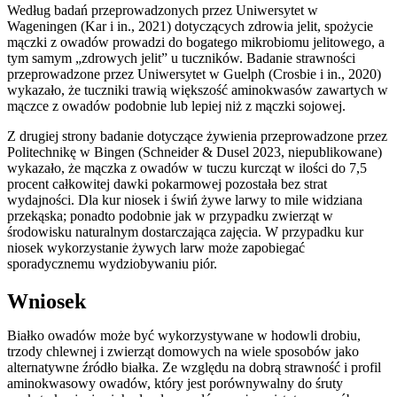
Według badań przeprowadzonych przez Uniwersytet w
Wageningen (Kar i in., 2021) dotyczących zdrowia jelit, spożycie
mączki z owadów prowadzi do bogatego mikrobiomu jelitowego, a
tym samym „zdrowych jelit” u tuczników. Badanie strawności
przeprowadzone przez Uniwersytet w Guelph (Crosbie i in., 2020)
wykazało, że tuczniki trawią większość aminokwasów zawartych w
mączce z owadów podobnie lub lepiej niż z mączki sojowej.
Z drugiej strony badanie dotyczące żywienia przeprowadzone przez
Politechnikę w Bingen (Schneider & Dusel 2023, niepublikowane)
wykazało, że mączka z owadów w tuczu kurcząt w ilości do 7,5
procent całkowitej dawki pokarmowej pozostała bez strat
wydajności. Dla kur niosek i świń żywe larwy to mile widziana
przekąska; ponadto podobnie jak w przypadku zwierząt w
środowisku naturalnym dostarczająca zajęcia. W przypadku kur
niosek wykorzystanie żywych larw może zapobiegać
sporadycznemu wydziobywaniu piór.
Wniosek
Białko owadów może być wykorzystywane w hodowli drobiu,
trzody chlewnej i zwierząt domowych na wiele sposobów jako
alternatywne źródło białka. Ze względu na dobrą strawność i profil
aminokwasowy owadów, który jest porównywalny do śruty