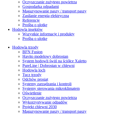
Oczyszczanie zużytego powietrza
Gospodarka odpadami
Magazynowanie paszy / transport paszy
Zasilanie energią elektryczną
Referencje
Prośba o ulotkę
Hodowla insektów
Wszystkie informacje i produkty
Prośba o ulotkę
Hodowla trzody
BFN Fusion
Havito modelowy dobrostan
System hodowli świń na ściółce Xaletto
PureLine | Dobrostan w chlewni
Hodowla loch
Tucz trzody
Odchów prosiąt
Systemy zarządzania i kontroli
Systemy sterowania mikroklimatem
Oświetlenie
Oczyszczanie zużytego powietrza
Wykorzystywanie odpadów
Projekt chlewni 2030
Magazynowanie paszy / transport paszy