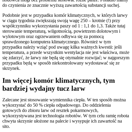
do czynienia ze znacznie wyższą zawartością substancji suchej.
Podobnie jest w przypadku komór klimatycznych, w których larwy
w ciągu tygodnia zwiększają swoją wagę 250 – krotnie (!) przy
współczynniku wykorzystania paszy od 1 : 1,1 do 1,3. Także tutaj
sterowanie temperaturą, wilgotnością, powietrzem dolotowym i
wylotowym oraz ogrzewaniem odbywa się za pomocą
sprawdzonego komputera klimatycznego. Również w tym
przypadku należy wziąć pod uwagę kilka ważnych kwestii: jeśli
temperatura, a przede wszystkim wentylacja nie jest właściwa, może
się zdarzyć, że larwy nie będą się otymalnie rozwijać; w najgorszym
przypadku będą w sposób niekontrolowany wydostawać się ze
skrzynek.
Im więcej komór klimatycznych, tym
bardziej wydajny tucz larw
Zalecane jest stosowanie wymiennika ciepła. W ten sposób można
wykorzystać do 50 % ciepła odpadowego. Do oddzielenia
gotowych do zbioru larw od resztek pokarmowych,
wykorzystywana jest technologia robotów. W tym celu ramię robota
chwyta skrzynie ułożone na palecie i wysypuje ich zawartość na
sito.