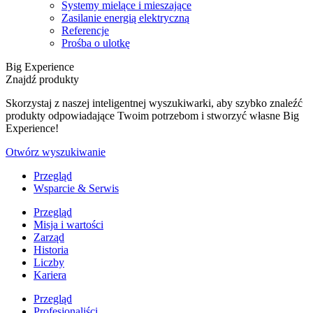
Systemy mielące i mieszające
Zasilanie energią elektryczną
Referencje
Prośba o ulotkę
Big Experience
Znajdź produkty
Skorzystaj z naszej inteligentnej wyszukiwarki, aby szybko znaleźć
produkty odpowiadające Twoim potrzebom i stworzyć własne Big
Experience!
Otwórz wyszukiwanie
Przegląd
Wsparcie & Serwis
Przegląd
Misja i wartości
Zarząd
Historia
Liczby
Kariera
Przegląd
Profesjonaliści