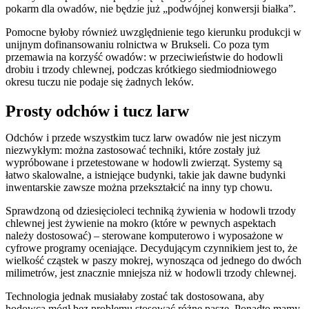
pokarm dla owadów, nie będzie już „podwójnej konwersji białka”.
Pomocne byłoby również uwzględnienie tego kierunku produkcji w
unijnym dofinansowaniu rolnictwa w Brukseli. Co poza tym
przemawia na korzyść owadów: w przeciwieństwie do hodowli
drobiu i trzody chlewnej, podczas krótkiego siedmiodniowego
okresu tuczu nie podaje się żadnych leków.
Prosty odchów i tucz larw
Odchów i przede wszystkim tucz larw owadów nie jest niczym
niezwykłym: można zastosować techniki, które zostały już
wypróbowane i przetestowane w hodowli zwierząt. Systemy są
łatwo skalowalne, a istniejące budynki, takie jak dawne budynki
inwentarskie zawsze można przekształcić na inny typ chowu.
Sprawdzoną od dziesięcioleci techniką żywienia w hodowli trzody
chlewnej jest żywienie na mokro (które w pewnych aspektach
należy dostosować) – sterowane komputerowo i wyposażone w
cyfrowe programy oceniające. Decydującym czynnikiem jest to, że
wielkość cząstek w paszy mokrej, wynosząca od jednego do dwóch
milimetrów, jest znacznie mniejsza niż w hodowli trzody chlewnej.
Technologia jednak musiałaby zostać tak dostosowana, aby
hodowca mógł bez problemu stosować różne pasze. Ponadto mamy