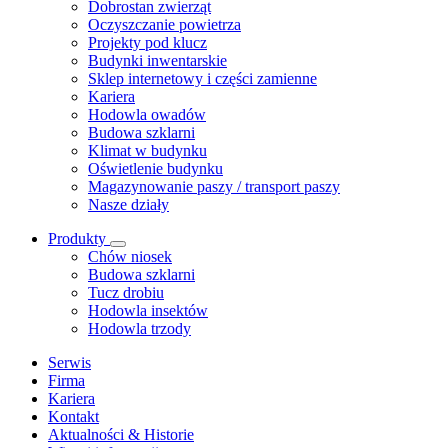
Dobrostan zwierząt
Oczyszczanie powietrza
Projekty pod klucz
Budynki inwentarskie
Sklep internetowy i części zamienne
Kariera
Hodowla owadów
Budowa szklarni
Klimat w budynku
Oświetlenie budynku
Magazynowanie paszy / transport paszy
Nasze działy
Produkty
Chów niosek
Budowa szklarni
Tucz drobiu
Hodowla insektów
Hodowla trzody
Serwis
Firma
Kariera
Kontakt
Aktualności & Historie