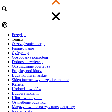
Przegląd
Tematy
​Oszczędzanie energii
Finansowanie
Cyfryzacja
Gospodarka pomiotem
Dobrostan zwierząt
Oczyszczanie powietrza
Projekty pod klucz
Budynki inwentarskie
Sklep internetowy i części zamienne
Kariera
Hodowla owadów
Budowa szklarni
Klimat w budynku
Oświetlenie budynku
Magazynowanie paszy / transport paszy
Nasze działy