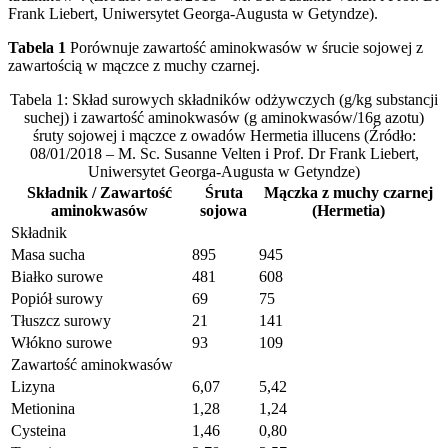
Frank Liebert, Uniwersytet Georga-Augusta w Getyndze).
Tabela 1
Porównuje zawartość aminokwasów w śrucie sojowej z
zawartością w mączce z muchy czarnej.
Tabela 1: Skład surowych składników odżywczych (g/kg substancji
suchej) i zawartość aminokwasów (g aminokwasów/16g azotu)
śruty sojowej i mączce z owadów Hermetia illucens (Źródło:
08/01/2018 – M. Sc. Susanne Velten i Prof. Dr Frank Liebert,
Uniwersytet Georga-Augusta w Getyndze)
Składnik / Zawartość
Śruta
Mączka z muchy czarnej
aminokwasów
sojowa
(Hermetia)
Składnik
Masa sucha
895
945
Białko surowe
481
608
Popiół surowy
69
75
Tłuszcz surowy
21
141
Włókno surowe
93
109
Zawartość aminokwasów
Lizyna
6,07
5,42
Metionina
1,28
1,24
Cysteina
1,46
0,80