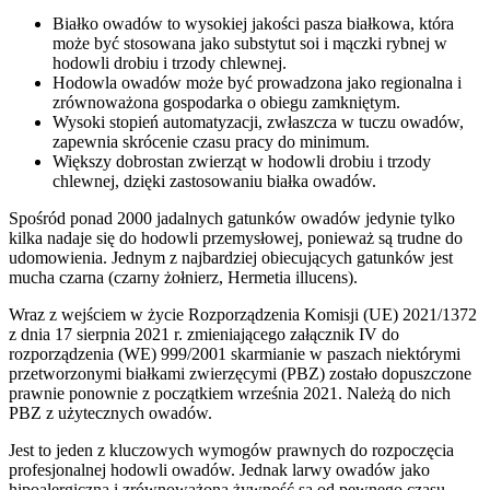
Białko owadów to wysokiej jakości pasza białkowa, która
może być stosowana jako substytut soi i mączki rybnej w
hodowli drobiu i trzody chlewnej.
Hodowla owadów może być prowadzona jako regionalna i
zrównoważona gospodarka o obiegu zamkniętym.
Wysoki stopień automatyzacji, zwłaszcza w tuczu owadów,
zapewnia skrócenie czasu pracy do minimum.
Większy dobrostan zwierząt w hodowli drobiu i trzody
chlewnej, dzięki zastosowaniu białka owadów.
Spośród ponad 2000 jadalnych gatunków owadów jedynie tylko
kilka nadaje się do hodowli przemysłowej, ponieważ są trudne do
udomowienia. Jednym z najbardziej obiecujących gatunków jest
mucha czarna (czarny żołnierz, Hermetia illucens).
Wraz z wejściem w życie Rozporządzenia Komisji (UE) 2021/1372
z dnia 17 sierpnia 2021 r. zmieniającego załącznik IV do
rozporządzenia (WE) 999/2001 skarmianie w paszach niektórymi
przetworzonymi białkami zwierzęcymi (PBZ) zostało dopuszczone
prawnie ponownie z początkiem września 2021. Należą do nich
PBZ z użytecznych owadów.
Jest to jeden z kluczowych wymogów prawnych do rozpoczęcia
profesjonalnej hodowli owadów. Jednak larwy owadów jako
hipoalergiczna i zrównoważona żywność są od pewnego czasu