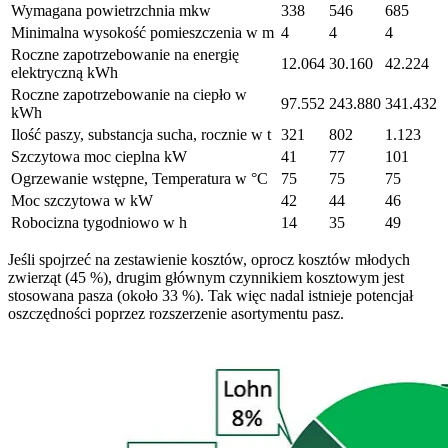
Wymagana powietrzchnia mkw
338
546
685
Minimalna wysokość pomieszczenia w m
4
4
4
Roczne zapotrzebowanie na energię
12.064
30.160
42.224
elektryczną kWh
Roczne zapotrzebowanie na ciepło w
97.552
243.880
341.432
kWh
Ilość paszy, substancja sucha, rocznie w t
321
802
1.123
Szczytowa moc cieplna kW
41
77
101
Ogrzewanie wstępne, Temperatura w °C
75
75
75
Moc szczytowa w kW
42
44
46
Robocizna tygodniowo w h
14
35
49
Jeśli spojrzeć na zestawienie kosztów, oprocz kosztów młodych
zwierząt (45 %), drugim głównym czynnikiem kosztowym jest
stosowana pasza (około 33 %). Tak więc nadal istnieje potencjał
oszczędności poprzez rozszerzenie asortymentu pasz.