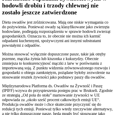
hodowli drobiu i trzody chlewnej nie
zostało jeszcze zatwierdzone
Dieta owadów jest zróżnicowana. Mają one niskie wymagania co
do pożywienia. Ponieważ owady są klasyfikowane jako zwierzęta
hodowlane, podlegają rozporządzeniu w sprawie hodowli zwierząt
gospodarskich. Oznacza to, że obecnie nie można ich karmić
odpadami kuchennymi, spożywczymi ani innymi substratami
powstałymi z odpadów.
Można stosować wyłącznie dopuszczone pasze, takie jak otręby
pszenne, mączka żytnia lub kiszonka z kukurydzy. Obecnie
zmniejsza to konkurencyjnosć mączki z larw w porównaniu z
importowaną soją. Z punktu widzenia zrównoważonego rozwoju i
gospodarki o obiegu zamkniętym, pożądane byłoby zezwolenie na
stosowanie resztek żywności jako podstawy paszy dla owadów.
Międzynarodowa Platforma ds. Owadów na Żywność i Paszę
(IPIFF) wzywa do przyspieszenia postępu prac w Brukseli. Zgodnie
ze strategią „Od pola do stołu” marnowanie żywności w UE
odpowiada za „około sześć procent całkowitych emisji UE“.
Produkcja owadów może i chce skutecznie przyczynić się do
redukcji tych emisji. Ponieważ tylko wtedy rzeczywiste alternatywy,
a nie tylko dopuszczone pasze, będą mogły być stosowane jako