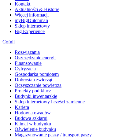
Kontakt
Aktualności & Historie
Więcej informacji
myBigDutchman
Sklep internetowy
Big Experience
Cofnij
Rozwiązania
​Oszczędzanie energii
Finansowanie
Cyfryzacja
Gospodarka pomiotem
Dobrostan zwierząt
Oczyszczanie powietrza
Projekty pod klucz
Budynki inwentarskie
Sklep internetowy i części zamienne
Kariera
Hodowla owadów
Budowa szklarni
Klimat w budynku
Oświetlenie budynku
Magazynowanie paszy / transport paszy