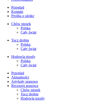
Przegląd
Kontakt
Prośba o ulotkę
Chów niosek
Polska
Cały świat
Tucz drobiu
Polska
Cały świat
Hodowla trzody
Polska
Cały świat
Przegląd
Aktualności
Artykuły prasowe
Recenzja prasowa
Chów niosek
Tucz drobiu
Hodowla trzody