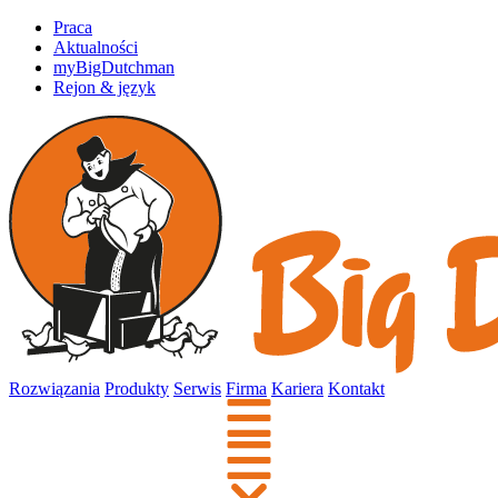
Praca
Aktualności
myBigDutchman
Rejon & język
Rozwiązania
Produkty
Serwis
Firma
Kariera
Kontakt