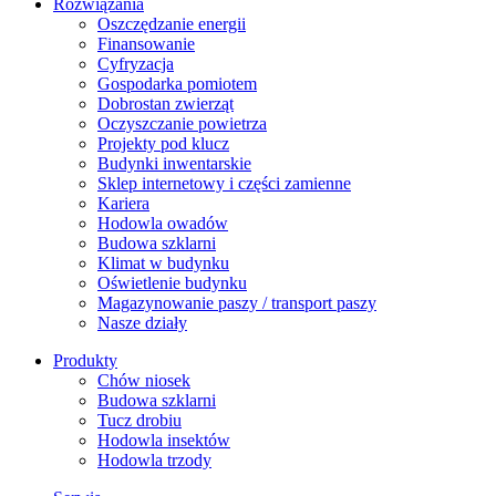
Rozwiązania
​Oszczędzanie energii
Finansowanie
Cyfryzacja
Gospodarka pomiotem
Dobrostan zwierząt
Oczyszczanie powietrza
Projekty pod klucz
Budynki inwentarskie
Sklep internetowy i części zamienne
Kariera
Hodowla owadów
Budowa szklarni
Klimat w budynku
Oświetlenie budynku
Magazynowanie paszy / transport paszy
Nasze działy
Produkty
Chów niosek
Budowa szklarni
Tucz drobiu
Hodowla insektów
Hodowla trzody