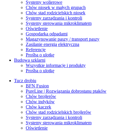
Systemy wolierowe
Chów niosek w małych grupach
Chów stad rodzicielskich niosek
Systemy zarządzania i kontroli
Systemy sterowania mikroklimatem
Oświetlenie
Gospodarka odpadami
Magazynowanie paszy / transport paszy
Zasilanie energią elektryczną
Referencje
Prośba o ulotkę
Budowa szklarni
Wszystkie informacje i produkty
Prośba o ulotkę
Tucz drobiu
BFN Fusion
PureLine | Rozwiązania dobrostanu ptaków
Chów brojlerów
Chów indyków
Chów kaczek
Chów stad rodzicielskich brojlerów
Systemy zarządzania i kontroli
Systemy sterowania mikroklimatem
Oświetlenie