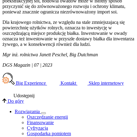
poekstrakcyjnej soi, hodowla owadów może w istotny sposób
przyczynić się do zrównoważonego rozwoju i ochrony klimatu,
ponieważ znacznie ogranicza niezrównoważony import soi.
Dla krajowego rolnictwa, ze względu na stale zmniejszajacą się
powierzchnię użytków rolnych, oznacza to inwestycję w
oszczędzającą miejsce produkcję białka. Inwestowanie w owady
oznacza też inwestowanie w przyszłe dostawy białka dla inwentarza
żywego, a w konsekwencji również dla ludzi.
Mgr inż. rolnictwa Janett Peschel, Big Dutchman
DGS Magazin | 07 | 2023
Big Experience
Kontakt
Sklep internetowy
Udostępnij
Do góry
Rozwiązania
​Oszczędzanie energii
Finansowanie
Cyfryzacja
Gospodarka pomiotem