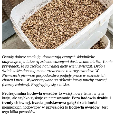
Owady dobrze smakują, dostarczają cennych składników
odżywczych, a także są zrównoważonymi dostawcami białka. To nie
przypadek, że są częścią naturalnej diety wielu zwierząt. Drób i
świnie także docenią menu rozszerzone o larwy owadów. W
Niemczech pierwsze gospodarstwa podjęły prace w zakresie ich
chowu i tuczu. Wykorzystywane są głównie larwy muchy czarnej
(czarny żołnierz). Przyjrzyjmy się z bliska.
Profesjonalna hodowla owadów
to wciąż nowy temat w tym
kraju, ale szybko zyskuje zainteresowanie. Poza
hodowlą drobiu i
trzody chlewnej, trzecia podstawowa gałąź działalności
niemieckich hodowców w przyszłości to
hodowla owadów
. Jest
tego kilka powodów: