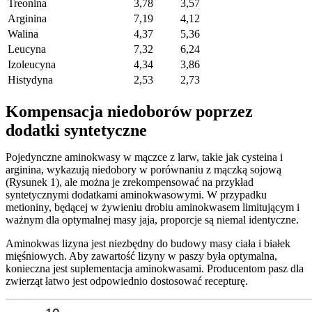
Treonina
3,78
3,57
Arginina
7,19
4,12
Walina
4,37
5,36
Leucyna
7,32
6,24
Izoleucyna
4,34
3,86
Histydyna
2,53
2,73
Kompensacja niedoborów poprzez
dodatki syntetyczne
Pojedynczne aminokwasy w mączce z larw, takie jak cysteina i
arginina, wykazują niedobory w porównaniu z mączką sojową
(Rysunek 1), ale można je zrekompensować na przykład
syntetycznymi dodatkami aminokwasowymi. W przypadku
metioniny, będącej w żywieniu drobiu aminokwasem limitującym i
ważnym dla optymalnej masy jaja, proporcje są niemal identyczne.
Aminokwas lizyna jest niezbędny do budowy masy ciała i białek
mięśniowych. Aby zawartość lizyny w paszy była optymalna,
konieczna jest suplementacja aminokwasami. Producentom pasz dla
zwierząt łatwo jest odpowiednio dostosować recepturę.