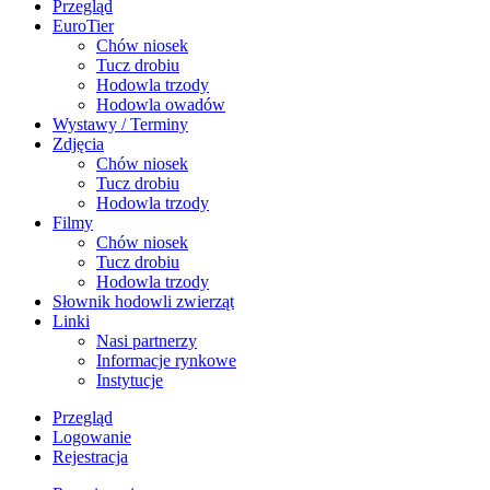
Przegląd
EuroTier
Chów niosek
Tucz drobiu
Hodowla trzody
Hodowla owadów
Wystawy / Terminy
Zdjęcia
Chów niosek
Tucz drobiu
Hodowla trzody
Filmy
Chów niosek
Tucz drobiu
Hodowla trzody
Słownik hodowli zwierząt
Linki
Nasi partnerzy
Informacje rynkowe
Instytucje
Przegląd
Logowanie
Rejestracja