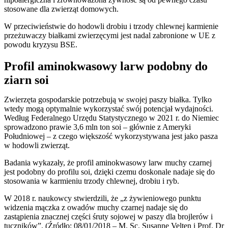
stosowane dla zwierząt domowych.
W przeciwieństwie do hodowli drobiu i trzody chlewnej karmienie
przeżuwaczy białkami zwierzęcymi jest nadal zabronione w UE z
powodu kryzysu BSE.
Profil aminokwasowy larw podobny do
ziarn soi
Zwierzęta gospodarskie potrzebują w swojej paszy białka. Tylko
wtedy mogą optymalnie wykorzystać swój potencjał wydajności.
Według Federalnego Urzędu Statystycznego w 2021 r. do Niemiec
sprowadzono prawie 3,6 mln ton soi – głównie z Ameryki
Południowej – z czego większość wykorzystywana jest jako pasza
w hodowli zwierząt.
Badania wykazały, że profil aminokwasowy larw muchy czarnej
jest podobny do profilu soi, dzięki czemu doskonale nadaje się do
stosowania w karmieniu trzody chlewnej, drobiu i ryb.
W 2018 r. naukowcy stwierdzili, że „z żywieniowego punktu
widzenia mączka z owadów muchy czarnej nadaje się do
zastąpienia znacznej części śruty sojowej w paszy dla brojlerów i
tuczników”. (Źródło: 08/01/2018 – M. Sc. Susanne Velten i Prof. Dr