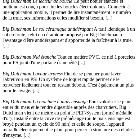
Big Dutchman Le lecteur de boucle
Ce petit boîtier étanche et
pratique est conçu pour lire les boucles électroniques. Connecté à
une application mobile, il permet de lire instantanément le numéro
de la truie, ses informations et les modifier si besoin. [...]
Big Dutchman Le sol céramique antidérapant
A tarif identique à un
sol en fonte, celui en céramique proposé par Big Dutchman a
l'avantage d'être antidérapant et d'apporter de la fraîcheur à la truie.
[...]
Big Dutchman Nid étanche
Tout en matière PVC, ce nid à porcelets
pour PS jouit d'une parfaite étanchéité.[...]
Big Dutchman Lavage express
Fini de se pencher pour laver
l'abreuvoir en PS! Un système de loquet rapide permet de le
renverser facilement tout en restant debout. C'est également un plus
pour le lavage. [...]
Big Dutchman La machine à maïs ensilage
Pour valoriser le plant
entier du maïs et le rendre digestible auprès des charcutiers, Big
Dutchman vient de mettre au point le PEF-System (primé médaille
d'or). Installé entre la cuve de prémélange (où le maïs ensilage est
broyé pendant un cycle de 90 min) et celle de soupe, l'appareil
mitraille électriquement le plant pour percer la structure des cellules
d'enzyme. [...]