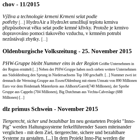
chov - 11/2015
Výživa a technologie krmeni Krmeni selat podle
potřeby
HydroAir a HydroJet umožňují teplotu krmiva
[...]
přizpůsobovat věku selat podle krmné křivky. Protože je krmivo
dopravováno pomoci tlakového vzduchu, v krmném potrubi
nezůstávaji zbytky.
[...]
Oldenburgische Volkszeitung - 25. November 2015
PHW-Gruppe bleibt Nummer eins in der Region
Größte Unternehmen in
der Region ermittelt [...] Neben der PHW-Gruppe haben noch sieben weitere Unternehmen
aus Südoldenburg den Sprung in Niedersachsens Top 100 geschafft. [...] Nummer zwei ist
demnach die Wernsing-Gruppe aus Essen/Oldenburg mit einem Umsatz von 890 Millionen
Euro vor dem Heidemark Mästerkreis aus Ahlhorn/Garrel(740 Millionen), der Sprehe
Gruppe aus Cappeln (704 Millionen), Big Dutchman aus Vechta-Calveslage (688
Millionen) [...]
dlz primus Schwein - November 2015
Tiergerecht, sicher und bezahlbar
Im neu gestarteten Projekt "Inno-
Pig" werden Haltungssysteme ferkelführender Sauen miteinander
verglichen - mit dem Ziel, tiergerechte, sichere und bezahlbare
Systeme zu gestalten. [...] In dem Projekt Inno-Pig werden die