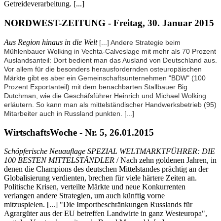
Getreideverarbeitung. [...]
NORDWEST-ZEITUNG - Freitag, 30. Januar 2015
Aus Region hinaus in die Welt
[...] Andere Strategie beim
Mühlenbauer Wolking in Vechta-Calveslage mit mehr als 70 Prozent
Auslandsanteil: Dort bedient man das Ausland von Deutschland aus.
Vor allem für die besonders herausfordernden osteuropäischen
Märkte gibt es aber ein Gemeinschaftsunternehmen "BDW" (100
Prozent Exportanteil) mit dem benachbarten Stallbauer Big
Dutchman, wie die Geschäfsführer Heinrich und Michael Wolking
erläutern. So kann man als mittelständischer Handwerksbetrieb (95)
Mitarbeiter auch in Russland punkten.
[...]
WirtschaftsWoche - Nr. 5, 26.01.2015
Schöpferische Neuauflage SPEZIAL WELTMARKTFÜHRER: DIE
100 BESTEN MITTELSTÄNDLER
/ Nach zehn goldenen Jahren, in
denen die Champions des deutschen Mittelstandes prächtig an der
Globalisierung verdienten, brechen für viele härtere Zeiten an.
Politische Krisen, verteilte Märkte und neue Konkurrenten
verlangen andere Strategien, um auch künftig vorne
mitzuspielen. [...] "Die Importbeschränkungen Russlands für
Agrargüter aus der EU betreffen Landwirte in ganz Westeuropa",