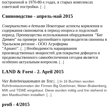
построенной в 1970-80-х годах, в старых комплексах
советской постройки.
[...]
Свиноводство - апрель-май 2015
Совершенство в деталях
Некоторые аспекты кормления и
содержания свиноматок в период опороса и подсосный
период. Преимущества использования оборудования "Биг
Дачмен" на примере крупнейшего производителя свинины в
Уральском регионе - ООО Агрофирма
"Ариант".
Необходимость наращивания
[...]
производственных мощностей для покрытия дефицита и
продовольственного самообеспечения сегодня является
особенно актуальным вопросом.
[...]
LAND & Forst - 2. April 2015
Vier Rohrbreiautomaten im Test
[...] In 16 Buchten wurden
Rohrbreitautomaten der Firmen Big Dutchman, Meier-Brakenberg,
MIK und TEWE eingebaut. Diese wurden mittig und frei stehend in
den Mastbuchten installiert.
[...]
profi - 4/2015