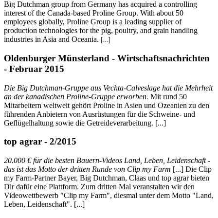
Big Dutchman group from Germany has acquired a controlling
interest of the Canada-based Proline Group. With about 50
employees globally, Proline Group is a leading supplier of
production technologies for the pig, poultry, and grain handling
industries in Asia and Oceania.
[...]
Oldenburger Münsterland - Wirtschaftsnachrichten
- Februar 2015
Die Big Dutchman-Gruppe aus Vechta-Calveslage hat die Mehrheit
an der kanadischen Proline-Gruppe erworben.
Mit rund 50
Mitarbeitern weltweit gehört Proline in Asien und Ozeanien zu den
führenden Anbietern von Ausrüstungen für die Schweine- und
Geflügelhaltung sowie die Getreideverarbeitung. [...]
top agrar - 2/2015
20.000 € für die besten Bauern-Videos Land, Leben, Leidenschaft -
das ist das Motto der dritten Runde von Clip my Farm
[...] Die Clip
my Farm-Partner Bayer, Big Dutchman, Claas und top agrar bieten
Dir dafür eine Plattform. Zum dritten Mal veranstalten wir den
Videowettbewerb "Clip my Farm", diesmal unter dem Motto "Land,
Leben, Leidenschaft". [...]