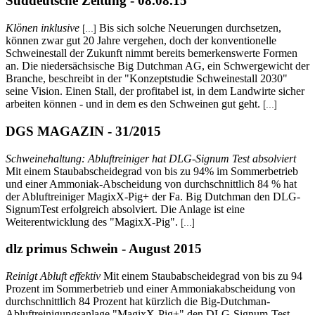
Süddeutsche Zeitung - 08.08.15
Klönen inklusive
Bis sich solche Neuerungen durchsetzen,
[...]
können zwar gut 20 Jahre vergehen, doch der konventionelle
Schweinestall der Zukunft nimmt bereits bemerkenswerte Formen
an. Die niedersächsische Big Dutchman AG, ein Schwergewicht der
Branche, beschreibt in der "Konzeptstudie Schweinestall 2030"
seine Vision. Einen Stall, der profitabel ist, in dem Landwirte sicher
arbeiten können - und in dem es den Schweinen gut geht.
[...]
DGS MAGAZIN - 31/2015
Schweinehaltung: Abluftreiniger hat DLG-Signum Test absolviert
Mit einem Staubabscheidegrad von bis zu 94% im Sommerbetrieb
und einer Ammoniak-Abscheidung von durchschnittlich 84 % hat
der Abluftreiniger MagixX-Pig+ der Fa. Big Dutchman den DLG-
SignumTest erfolgreich absolviert. Die Anlage ist eine
Weiterentwicklung des "MagixX-Pig".
[...]
dlz primus Schwein - August 2015
Reinigt Abluft effektiv
Mit einem Staubabscheidegrad von bis zu 94
Prozent im Sommerbetrieb und einer Ammoniakabscheidung von
durchschnittlich 84 Prozent hat kürzlich die Big-Dutchman-
Abluftreinigungsanlage "MagixX-Pig+" den DLG-Signum-Test