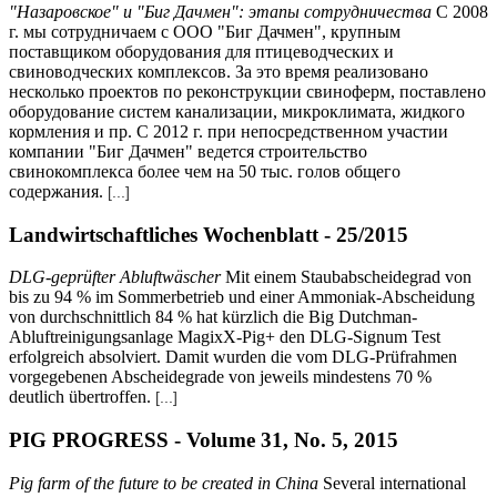
"Назаровское" и "Биг Дачмен": этапы сотрудничества
С 2008
г. мы сотрудничаем с ООО "Биг Дачмен", крупным
поставщиком оборудования для птицеводческих и
свиноводческих комплексов. За это время реализовано
несколько проектов по реконструкции свиноферм, поставлено
оборудование систем канализации, микроклимата, жидкого
кормления и пр. С 2012 г. при непосредственном участии
компании "Биг Дачмен" ведется строительство
свинокомплекса более чем на 50 тыс. голов общего
содержания.
[...]
Landwirtschaftliches Wochenblatt - 25/2015
DLG-geprüfter Abluftwäscher
Mit einem Staubabscheidegrad von
bis zu 94 % im Sommerbetrieb und einer Ammoniak-Abscheidung
von durchschnittlich 84 % hat kürzlich die Big Dutchman-
Abluftreinigungsanlage MagixX-Pig+ den DLG-Signum Test
erfolgreich absolviert. Damit wurden die vom DLG-Prüfrahmen
vorgegebenen Abscheidegrade von jeweils mindestens 70 %
deutlich übertroffen.
[...]
PIG PROGRESS - Volume 31, No. 5, 2015
Pig farm of the future to be created in China
Several international