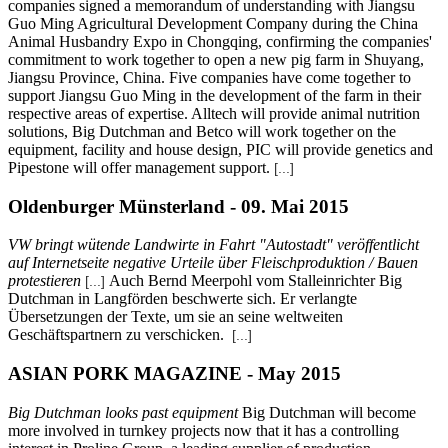
companies signed a memorandum of understanding with Jiangsu
Guo Ming Agricultural Development Company during the China
Animal Husbandry Expo in Chongqing, confirming the companies'
commitment to work together to open a new pig farm in Shuyang,
Jiangsu Province, China. Five companies have come together to
support Jiangsu Guo Ming in the development of the farm in their
respective areas of expertise. Alltech will provide animal nutrition
solutions, Big Dutchman and Betco will work together on the
equipment, facility and house design, PIC will provide genetics and
Pipestone will offer management support.
[...]
Oldenburger Münsterland - 09. Mai 2015
VW bringt wütende Landwirte in Fahrt "Autostadt" veröffentlicht
auf Internetseite negative Urteile über Fleischproduktion / Bauen
protestieren
Auch Bernd Meerpohl vom Stalleinrichter Big
[...]
Dutchman in Langförden beschwerte sich. Er verlangte
Übersetzungen der Texte, um sie an seine weltweiten
Geschäftspartnern zu verschicken.
[...]
ASIAN PORK MAGAZINE - May 2015
Big Dutchman looks past equipment
Big Dutchman will become
more involved in turnkey projects now that it has a controlling