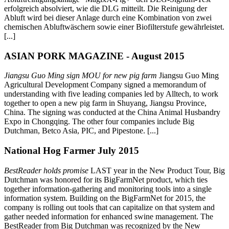
erfolgreich absolviert, wie die DLG mitteilt. Die Reinigung der
Abluft wird bei dieser Anlage durch eine Kombination von zwei
chemischen Abluftwäschern sowie einer Biofilterstufe gewährleistet.
[...]
ASIAN PORK MAGAZINE - August 2015
Jiangsu Guo Ming sign MOU for new pig farm
Jiangsu Guo Ming
Agricultural Development Company signed a memorandum of
understanding with five leading companies led by Alltech, to work
together to open a new pig farm in Shuyang, Jiangsu Province,
China. The signing was conducted at the China Animal Husbandry
Expo in Chongqing. The other four companies include Big
Dutchman, Betco Asia, PIC, and Pipestone. [...]
National Hog Farmer July 2015
BestReader holds promise
LAST year in the New Product Tour, Big
Dutchman was honored for its BigFarmNet product, which ties
together information-gathering and monitoring tools into a single
information system. Building on the BigFarmNet for 2015, the
company is rolling out tools that can capitalize on that system and
gather needed information for enhanced swine management. The
BestReader from Big Dutchman was recognized by the New