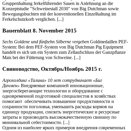
Gruppenhaltung ferkelführender Sauen in Anlehnung an die
Konzeptstudie "Schweinestall 2030" von Big Dutchman sowie
Bewegungsbuchten mit der konventionellen Einzelhaltung im
Ferkelschutzkorb verglichen. [...]
Bauernblatt 8. November 2015
Sechs Goldene und fünfzehn Silberne vergeben
Goldmedaillen PEF-
System: Bei dem PEF-System von Big Dutchman Pig Equipment
handelt es sich um ein System zum Zellaufschluss der Ganzpflanze
Mais bei der Fütterung von Schweine. [...]
Свиноводство, Октябрь/Ноябрь 2015 г.
Агрохолдинг «Талина» 10 лет сотрудничает «Биг
Дачмен»
Внедряемые компанией инновационные,
энергосберегающие технологии и оборудование с
одновременной подготовкой специалистов в хозяйствах
помогают обеспечивать повышение продуктивности и
сохранности поголовья, уменьшить расходы кормов на
единицу продукции, снизить энергетические и ресурсные
затраты и производить высококачественную свинину по
минимальной себестоимости.
[...]
Одним из наиболее ярких примеров внедрения современных