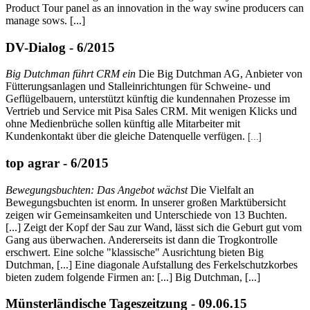
Product Tour panel as an innovation in the way swine producers can
manage sows. [...]
DV-Dialog - 6/2015
Big Dutchman führt CRM ein
Die Big Dutchman AG, Anbieter von
Fütterungsanlagen und Stalleinrichtungen für Schweine- und
Geflügelbauern, unterstützt künftig die kundennahen Prozesse im
Vertrieb und Service mit Pisa Sales CRM. Mit wenigen Klicks und
ohne Medienbrüche sollen künftig alle Mitarbeiter mit
Kundenkontakt über die gleiche Datenquelle verfügen.
[...]
top agrar - 6/2015
Bewegungsbuchten: Das Angebot wächst
Die Vielfalt an
Bewegungsbuchten ist enorm. In unserer großen Marktübersicht
zeigen wir Gemeinsamkeiten und Unterschiede von 13 Buchten.
[...] Zeigt der Kopf der Sau zur Wand, lässt sich die Geburt gut vom
Gang aus überwachen. Andererseits ist dann die Trogkontrolle
erschwert. Eine solche "klassische" Ausrichtung bieten Big
Dutchman, [...] Eine diagonale Aufstallung des Ferkelschutzkorbes
bieten zudem folgende Firmen an: [...] Big Dutchman, [...]
Münsterländische Tageszeitzung - 09.06.15