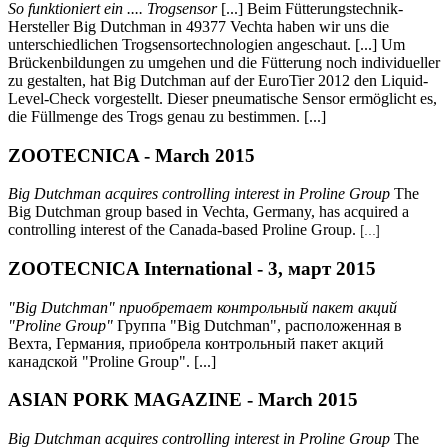
So funktioniert ein .... Trogsensor
[...] Beim Fütterungstechnik-
Hersteller Big Dutchman in 49377 Vechta haben wir uns die
unterschiedlichen Trogsensortechnologien angeschaut. [...] Um
Brückenbildungen zu umgehen und die Fütterung noch individueller
zu gestalten, hat Big Dutchman auf der EuroTier 2012 den Liquid-
Level-Check vorgestellt. Dieser pneumatische Sensor ermöglicht es,
die Füllmenge des Trogs genau zu bestimmen. [...]
ZOOTECNICA - March 2015
Big Dutchman acquires controlling interest in Proline Group
The
Big Dutchman group based in Vechta, Germany, has acquired a
controlling interest of the Canada-based Proline Group.
[...]
ZOOTECNICA International - 3, март 2015
"Big Dutchman" приобретает контрольный пакет акций
"Proline Group"
Группа "Big Dutchman", расположенная в
Вехта, Германия, приобрела контрольный пакет акций
канадской "Proline Group". [...]
ASIAN PORK MAGAZINE - March 2015
Big Dutchman acquires controlling interest in Proline Group
The