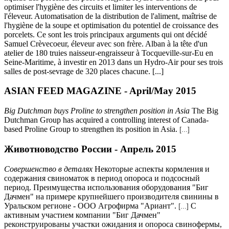
optimiser l'hygiène des circuits et limiter les interventions de
l'éleveur. Automatisation de la distribution de l'aliment, maîtrise de
l'hygiène de la soupe et optimisation du potentiel de croissance des
porcelets. Ce sont les trois principaux arguments qui ont décidé
Samuel Crèvecoeur, éleveur avec son frère. Alban à la tête d'un
atelier de 180 truies naisseur-engraisseur à Tocqueville-sur-Eu en
Seine-Maritime, à investir en 2013 dans un Hydro-Air pour ses trois
salles de post-sevrage de 320 places chacune. [...]
ASIAN FEED MAGAZINE - April/May 2015
Big Dutchman buys Proline to strengthen position in Asia
The Big
Dutchman Group has acquired a controlling interest of Canada-
based Proline Group to strengthen its position in Asia.
[...]
Животноводство России - Апрель 2015
Совершенство в деталях
Некоторые аспекты кормления и
содержания свиноматок в период опороса и подсосный
период. Преимущества использования оборудования "Биг
Дачмен" на примере крупнейшего производителя свинины в
Уральском регионе - ООО Агрофирма "Ариант".
С
[...]
активным участием компании "Биг Дачмен"
реконструированы участки ожидания и опороса свинофермы,