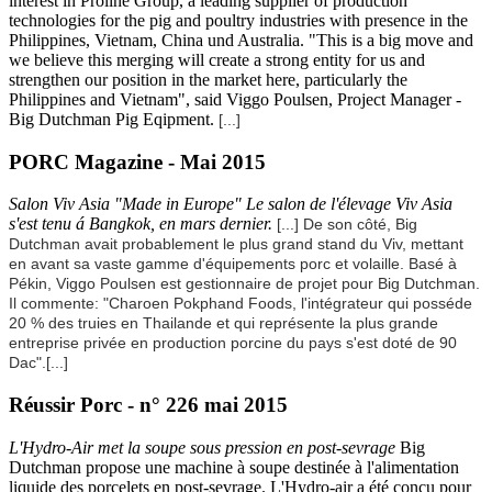
interest in Proline Group, a leading supplier of production
technologies for the pig and poultry industries with presence in the
Philippines, Vietnam, China und Australia. "This is a big move and
we believe this merging will create a strong entity for us and
strengthen our position in the market here, particularly the
Philippines and Vietnam", said Viggo Poulsen, Project Manager -
Big Dutchman Pig Eqipment.
[...]
PORC Magazine - Mai 2015
Salon Viv Asia "Made in Europe" Le salon de l'élevage Viv Asia
s'est tenu á Bangkok, en mars dernier.
[...] De son côté, Big
Dutchman avait probablement le plus grand stand du Viv, mettant
en avant sa vaste gamme d'équipements porc et volaille. Basé à
Pékin, Viggo Poulsen est gestionnaire de projet pour Big Dutchman.
Il commente: "Charoen Pokphand Foods, l'intégrateur qui posséde
20 % des truies en Thailande et qui représente la plus grande
entreprise privée en production porcine du pays s'est doté de 90
Dac".
[...]
Réussir Porc - n° 226 mai 2015
L'Hydro-Air met la soupe sous pression en post-sevrage
Big
Dutchman propose une machine à soupe destinée à l'alimentation
liquide des porcelets en post-sevrage. L'Hydro-air a été concu pour