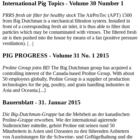
International Pig Topics - Volume 30 Number 1
PRRS fresh air filter for healthy stock
The AirProTec (APT) 1500
from Big Dutchman is a mechanical filtration system. Installed in
front of a corresponding fresh air inlet, it is thus able to filter dust
particles which may be contaminated with viruses. The filtered fresh
air is then pushed into the house by means of a fan (positive pressure
ventilation).
[...]
PIG PROGRESS - Volume 31 No. 1 2015
Proline Group joins BD
The Big Dutchman group has acquired a
controlling interest of the Canada-based Proline Group. With about
50 employees globally, Proline Group is a supplier of production
technologies for the pig, poultry, and grain handling industries in
Asia and Oceania.[...]
Bauernblatt - 31. Januar 2015
Die Big-Dutchman-Gruppe
hat die Mehrheit an der kanadischen
Proline-Gruppe erworben. Wie der international agierende
Stalleinrichter mitteilte, gehört Proline mit seinen rund 50
Mitarbeitern in Asien und Ozeanien zu den führenden Anbietern
von Ausrüstungen für die Schweine- und Geflügelhaltung und die