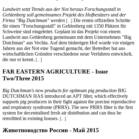
Landwirt setzt Trends aus der Not heraus Forschungsstall in
Gehlenberg soll gemeinsames Projekt des Hofbesitzers und der
Firma "Big Dutchman" werden
Die ersten offiziellen Schritte
[...]
für einen "Forschungsstall" in Gehlenberg mit 1350 Plätzen für
Schweine sind eingeleitet. Geplant ist das Projekt von einem
Landwirt aus Gehlenberg gemeinsam mit dem Unternehmen "Big
Dutchman" aus Vechta. Auf dem bisherigen Hof wurde vor einigen
Jahren aus der Not eine Tugend gemacht, der Betreiber hat aus
wirtschaftlichen Gründen verschiedene neue Verfahren entwickelt,
die nur er kennt.
[...]
FAR EASTERN AGRICULTURE - Issue
Two/Three 2015
Big Dutchman's new products for optimum pig production
BIG
DUTCHMAN HAS introduced an APT filter, which effectively
supports pig producers in their fight against the porcine reproductive
and respiratory syndrome (PRRS). The new PRRS filter is the first
system for decentralised fresh air distribution and can thus be
retrofitted in existing houses.
[...]
Животноводство России - Май 2015