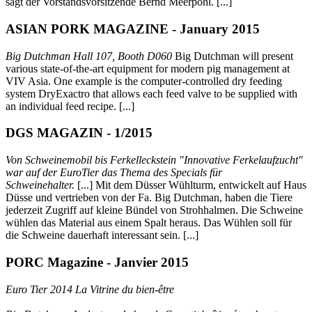
sagt der Vorstandsvorsitzende Bernd Meerpohl. [...]
ASIAN PORK MAGAZINE - January 2015
Big Dutchman Hall 107, Booth D060
Big Dutchman will present
various state-of-the-art equipment for modern pig management at
VIV Asia. One example is the computer-controlled dry feeding
system DryExactro that allows each feed valve to be supplied with
an individual feed recipe. [...]
DGS MAGAZIN - 1/2015
Von Schweinemobil bis Ferkelleckstein "Innovative Ferkelaufzucht"
war auf der EuroTier das Thema des Specials für
Schweinehalter.
[...] Mit dem Düsser Wühlturm, entwickelt auf Haus
Düsse und vertrieben von der Fa. Big Dutchman, haben die Tiere
jederzeit Zugriff auf kleine Bündel von Strohhalmen. Die Schweine
wühlen das Material aus einem Spalt heraus. Das Wühlen soll für
die Schweine dauerhaft interessant sein. [...]
PORC Magazine - Janvier 2015
Euro Tier 2014 La Vitrine du bien-être