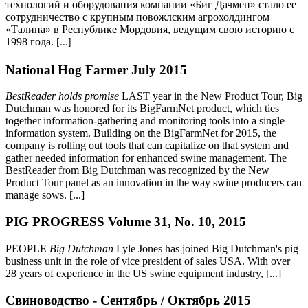
технологий и оборудования компании «Биг Дачмен» стало ее
сотрудничество с крупным повожлским агрохолдингом
«Талина» в Республике Мордовия, ведущим свою историю с
1998 года.
[...]
National Hog Farmer July 2015
BestReader holds promise
LAST year in the New Product Tour, Big
Dutchman was honored for its BigFarmNet product, which ties
together information-gathering and monitoring tools into a single
information system. Building on the BigFarmNet for 2015, the
company is rolling out tools that can capitalize on that system and
gather needed information for enhanced swine management. The
BestReader from Big Dutchman was recognized by the New
Product Tour panel as an innovation in the way swine producers can
manage sows. [...]
PIG PROGRESS Volume 31, No. 10, 2015
PEOPLE
Big Dutchman
Lyle Jones has joined Big Dutchman's pig
business unit in the role of vice president of sales USA. With over
28 years of experience in the US swine equipment industry, [...]
Свиноводство - Сентябрь / Октябрь 2015