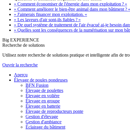
» Comment économiser de l'énergie dans mon exploitation ? «
» Comment améliorer le bien-être animal dans mon bâtiment ? 
» J'aimerais financer mon exploitation. «
» Les laveurs d'air sont-ils fiables ? «
» De quel système de traitement de l'air évacué ai-je besoin da
» Quelles sont les conséquences de la numérisation sur mon bât
Big EXPERIENCE
Recherche de solutions
Utilisez notre recherche de solutions pratique et intelligente afin de 
Ouvrir la recherche
Aperçu
Élevage de poules pondeuses
BFN Fusion
Élevage de poulettes
Élevage en volière
Élevage en groupe
Élevage en batterie
Élevage de reproducteurs ponte
Gestion d'élevage
Gestion d'ambiance
Éclairage du bâtiment