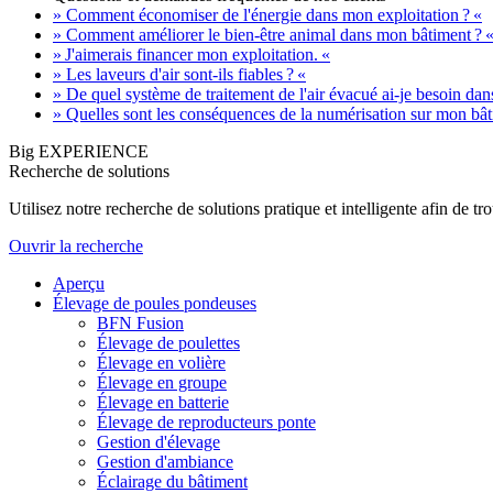
» Comment économiser de l'énergie dans mon exploitation ? «
» Comment améliorer le bien-être animal dans mon bâtiment ? 
» J'aimerais financer mon exploitation. «
» Les laveurs d'air sont-ils fiables ? «
» De quel système de traitement de l'air évacué ai-je besoin da
» Quelles sont les conséquences de la numérisation sur mon bât
Big EXPERIENCE
Recherche de solutions
Utilisez notre recherche de solutions pratique et intelligente afin de 
Ouvrir la recherche
Aperçu
Élevage de poules pondeuses
BFN Fusion
Élevage de poulettes
Élevage en volière
Élevage en groupe
Élevage en batterie
Élevage de reproducteurs ponte
Gestion d'élevage
Gestion d'ambiance
Éclairage du bâtiment