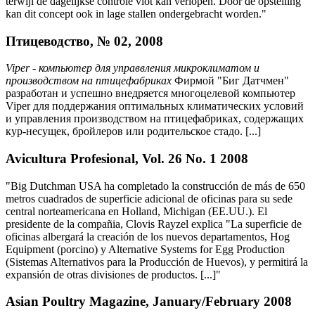
terwijl de dagelijkse controle vlot kan verlopen. Door de opstelling
kan dit concept ook in lage stallen ondergebracht worden."
Птицеводство, № 02, 2008
Viper - компьютер для управвления микроклиматом и
производством на птицефабриках
Фирмой "Биг Датчмен"
разработан и успешно внедряется многоцелевой компьютер
Viper для поддержания оптимальных климатических условий
и управления производством на птицефабриках, содержащих
кур-несущек, бройлеров или родительское стадо. [...]
Avicultura Profesional, Vol. 26 No. 1 2008
"Big Dutchman USA ha completado la construcción de más de 650
metros cuadrados de superficie adicional de oficinas para su sede
central norteamericana en Holland, Michigan (EE.UU.). El
presidente de la compañia, Clovis Rayzel explica "La superficie de
oficinas albergará la creación de los nuevos departamentos, Hog
Equipment (porcino) y Alternative Systems for Egg Production
(Sistemas Alternativos para la Producción de Huevos), y permitirá la
expansión de otras divisiones de productos. [...]"
Asian Poultry Magazine, January/February 2008