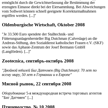
ermöglicht durch die Gewichtserfassung die Bestimmung der
erzeugten Eimasse direkt bei der Eiersammlung. Bei Abweichungen
vom Sollwert können schnell geeignete Korrekturmaßnahmen
ergriffen werden. [...]"
Oldenburgische Wirtschaft, Oktober 2008
"Je 33.500 Euro spendete der Stalltechnik- und
Fütterungsanlagenhersteller Big Dutchman (Calveslage) an die
Andreas-Stiftung, den Sozialdienst katholischer Frauen e.V. (SKF)
sowie das Aphasie-Zentrum der Josef Bermann GmbH
(Langförden). [...]"
Zootecnica, сентябрь-октябрь 2008
"Двойной юбилей Биг Датчмен (Big Dutchman): 70 лет по
всему миру, 50 лет в Германии и в Европе"
Мясной рынок, 22 сентября 2008
Оборудование
5-я международная встреча торговых агентов
"Биг Датчмен" [...]
Птицеводство, № 10 2008