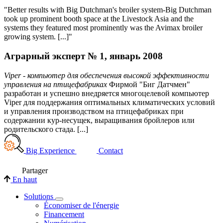
"Better results with Big Dutchman's broiler system-Big Dutchman
took up prominent booth space at the Livestock Asia and the
systems they featured most prominently was the Avimax broiler
growing system. [...]"
Аграрный эксперт № 1, январь 2008
Viper - компьютер для обеспечения высокой эффективности
управления на птицефабриках
Фирмой "Биг Датчмен"
разработан и успешно внедряется многоцелевой компьютер
Viper для поддержания оптимальных климатических условий
и управления производством на птицефабриках при
содержании кур-несущек, выращивания бройлеров или
родительского стада. [...]
Big Experience
Contact
Partager
En haut
Solutions
Économiser de l'énergie
Financement