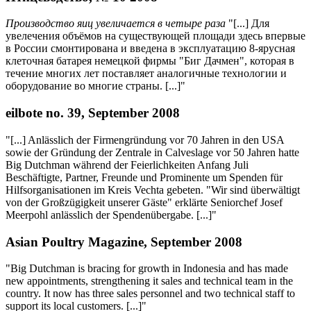
Производство яиц увеличается в четыре раза
"[...] Для
увелечения объёмов на существующей площади здесь впервые
в России смонтирована и введена в эксплуатацию 8-ярусная
клеточная батарея немецкой фирмы "Биг Дачмен", которая в
течение многих лет поставляет аналогичные технологии и
оборудование во многие страны. [...]"
eilbote no. 39, September 2008
"[...] Anlässlich der Firmengründung vor 70 Jahren in den USA
sowie der Gründung der Zentrale in Calveslage vor 50 Jahren hatte
Big Dutchman während der Feierlichkeiten Anfang Juli
Beschäftigte, Partner, Freunde und Prominente um Spenden für
Hilfsorganisationen im Kreis Vechta gebeten. "Wir sind überwältigt
von der Großzügigkeit unserer Gäste" erklärte Seniorchef Josef
Meerpohl anlässlich der Spendenübergabe. [...]"
Asian Poultry Magazine, September 2008
"Big Dutchman is bracing for growth in Indonesia and has made
new appointments, strengthening it sales and technical team in the
country. It now has three sales personnel and two technical staff to
support its local customers. [...]"