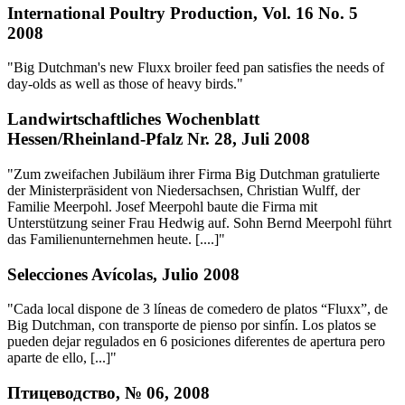
International Poultry Production, Vol. 16 No. 5
2008
"Big Dutchman's new Fluxx broiler feed pan satisfies the needs of
day-olds as well as those of heavy birds."
Landwirtschaftliches Wochenblatt
Hessen/Rheinland-Pfalz Nr. 28, Juli 2008
"Zum zweifachen Jubiläum ihrer Firma Big Dutchman gratulierte
der Ministerpräsident von Niedersachsen, Christian Wulff, der
Familie Meerpohl. Josef Meerpohl baute die Firma mit
Unterstützung seiner Frau Hedwig auf. Sohn Bernd Meerpohl führt
das Familienunternehmen heute. [....]"
Selecciones Avícolas, Julio 2008
"Cada local dispone de 3 líneas de comedero de platos “Fluxx”, de
Big Dutchman, con transporte de pienso por sinfín. Los platos se
pueden dejar regulados en 6 posiciones diferentes de apertura pero
aparte de ello, [...]"
Птицеводство, № 06, 2008