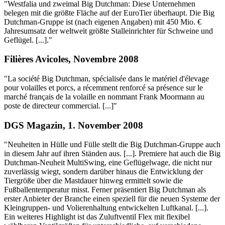
"Westfalia und zweimal Big Dutchman: Diese Unternehmen
belegen mit die größte Fläche auf der EuroTier überhaupt. Die Big
Dutchman-Gruppe ist (nach eigenen Angaben) mit 450 Mio. €
Jahresumsatz der weltweit größte Stalleinrichter für Schweine und
Geflügel. [...]."
Filières Avicoles, Novembre 2008
"La société Big Dutchman, spécialisée dans le matériel d'élevage
pour volailles et porcs, a récemment renforcé sa présence sur le
marché français de la volaille en nommant Frank Moormann au
poste de directeur commercial. [...]"
DGS Magazin, 1. November 2008
"Neuheiten in Hülle und Fülle stellt die Big Dutchman-Gruppe auch
in diesem Jahr auf ihren Ständen aus. [...]. Premiere hat auch die Big
Dutchman-Neuheit MultiSwing, eine Geflügelwage, die nicht nur
zuverlässig wiegt, sondern darüber hinaus die Entwicklung der
Tiergröße über die Mastdauer hinweg ermittelt sowie die
Fußballentemperatur misst. Ferner präsentiert Big Dutchman als
erster Anbieter der Branche einen speziell für die neuen Systeme der
Kleingruppen- und Volierenhaltung entwickelten Luftkanal. [...].
Ein weiteres Highlight ist das Zuluftventil Flex mit flexibel