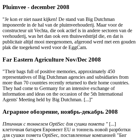
Pluimvee - december 2008
"Je kon er niet naast kijken! De stand van Big Dutchman
imponeerde in de hal van de pluimveehouderij. Maar voor de
constructeur uit Vechta, die ook actief is in andere sectoren van de
veehouderij, was het dan ook een thuiswedstrijd die, en dat is
publicitair altijd mooi meegenomen, afgerond werd met een gouden
plak die toegekend werd voor de EggCam.
Far Eastern Agriculture Nov/Dec 2008
"Their bags full of positive memories, approximately 450
representatives of Big Dutchman agencies and subsidiaries from
more than 70 countries recently returned to their home countries.
They had come to Germany for an intensive exchange of
information and ideas on the occasion of the 5th International
Agents' Meeting held by Big Dutchman. [...]"
Аграрное обозрение, ноябрь-декабрь 2008
Птичник с тоннелем OptiSec для сушки помета "
[...]
клеточная батарея Евровент EU и тоннель новой разрботки
для сушки помета OptiSec, поставленные компанией "Биг