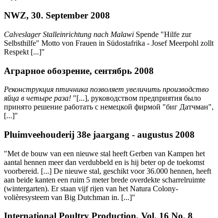
NWZ, 30. September 2008
Calveslager Stalleinrichtung nach Malawi
Spende "Hilfe zur
Selbsthilfe" Motto von Frauen in Südostafrika - Josef Meerpohl zollt
Respekt [...]"
Аграрное обозрение, сентябрь 2008
Реконструкция птичника позволяет увеличить производство
яйца в четыре раза!
"[...], руководством предприятия было
принято решение работать с немецкой фирмой "биг Датчман",
[...]"
Pluimveehouderij 38e jaargang - augustus 2008
"Met de bouw van een nieuwe stal heeft Gerben van Kampen het
aantal hennen meer dan verdubbeld en is hij beter op de toekomst
voorbereid. [...] De nieuwe stal, geschikt voor 36.000 hennen, heeft
aan beide kanten een ruim 5 meter brede overdekte scharrelruimte
(wintergarten). Er staan vijf rijen van het Natura Colony-
volièresysteem van Big Dutchman in. [...]"
International Poultry Production, Vol. 16 No. 8