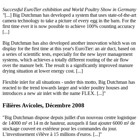
Successful EuroTier exhibition and World Poultry Show in Germany
"
[...] Big Dutchman has developed a system that uses state-of-the-art
camera technology to take a picture of every egg in the barn. For the
first time ever it is now possible to achieve 100% counting accuracy
[...]
Big Dutchman has also developed another innovation which was on
display for the first time at this year's EuroTier: an air duct, based on
a series of scientific tests, especially for the new layer management
systems, which achieves a totally different routing of the air flow
over the manure belt. The result is a significantly improved manure
drying situation at lower energy cost. [...]
Flexible inlet for all situations - under this motto, Big Dutchman has
reacted to the trend towards larger and wider poultry houses and
introduces a new air inlet with the name FLEX. [...]"
Filières Avicoles, Décembre 2008
"Big Dutchman dispose depuis juillet d'un nouveau centre logistique
de 14000 m² et 14 m de hauteur, auxquels il faut ajouter 6000 m² de
stockage couvert en extérieur pour les commandes du jour.
L'investissement s'élève à 15 millions d'euros. [...]"