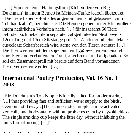
"[…] Von der neuen Haltungsform (Kleinvoliere von Big
Dutchman) in ihrem Betrieb ist Meiners-Funke jedoch überzeugt:
„Die Tiere haben sofort alles angenommen, sind gelassener, zum
Teil handzahm“, berichtet sie. Die Hennen gehen in der Kleinvoliere
ihrem natürlichen Verhalten nach. […] für insgesamt 60 Tiere
befinden sich neben dem separaten, abgedunkelten Nest jeweils
12cm Trog und 15cm Sitzstange pro Tier. Auch der mit einer Matte
ausgelegte Scharrbereich wird gerne von den Tieren genutzt. […]
Die Eier werden mit dem sogenannten EggSaver, einem parallel
zum Eierband verlaufenden Draht, abgebremst und aufgehalten. So
soll ein Zusammenprall mit bereits auf dem Band vorhandenen
Eiern vermieden werden. […]"
International Poultry Production, Vol. 16 No. 3
2008
"Big Dutchman’s Top Nipple is ideally suited for broiler rearing.
[…] thus providing fast and sufficient water supply to the birds,
even on hot days.[…]The stainless steel nipple can be activated
vertically and horizontally without problems even by day-old chicks.
The single arm drip cup keeps the litter dry, without inhibiting the
birds from drinking. […]"