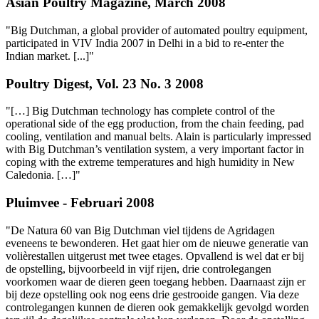
Asian Poultry Magazine, March 2008
"Big Dutchman, a global provider of automated poultry equipment,
participated in VIV India 2007 in Delhi in a bid to re-enter the
Indian market. [...]"
Poultry Digest, Vol. 23 No. 3 2008
"[…] Big Dutchman technology has complete control of the
operational side of the egg production, from the chain feeding, pad
cooling, ventilation and manual belts. Alain is particularly impressed
with Big Dutchman’s ventilation system, a very important factor in
coping with the extreme temperatures and high humidity in New
Caledonia. […]"
Pluimvee - Februari 2008
"De Natura 60 van Big Dutchman viel tijdens de Agridagen
eveneens te bewonderen. Het gaat hier om de nieuwe generatie van
volièrestallen uitgerust met twee etages. Opvallend is wel dat er bij
de opstelling, bijvoorbeeld in vijf rijen, drie controlegangen
voorkomen waar de dieren geen toegang hebben. Daarnaast zijn er
bij deze opstelling ook nog eens drie gestrooide gangen. Via deze
controlegangen kunnen de dieren ook gemakkelijk gevolgd worden