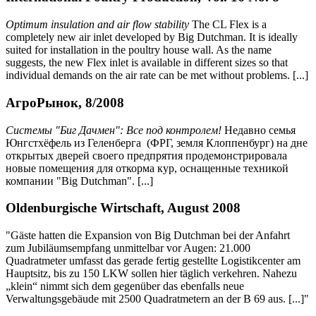
Optimum insulation and air flow stability
The CL Flex is a
completely new air inlet developed by Big Dutchman. It is ideally
suited for installation in the poultry house wall. As the name
suggests, the new Flex inlet is available in different sizes so that
individual demands on the air rate can be met without problems. [...]
АгроРынок, 8/2008
Системы "Биг Дачмен": Все под контролем!
Недавно семья
Юнгстхёфель из Геленберга (ФРГ, земля Клоппенбург) на дне
открытых дверей своего предпрятия продемонстрировала
новые помещения для откорма кур, оснащенные техникой
компании "Big Dutchman". [...]
Oldenburgische Wirtschaft, August 2008
"Gäste hatten die Expansion von Big Dutchman bei der Anfahrt
zum Jubiläumsempfang unmittelbar vor Augen: 21.000
Quadratmeter umfasst das gerade fertig gestellte Logistikcenter am
Hauptsitz, bis zu 150 LKW sollen hier täglich verkehren. Nahezu
„klein“ nimmt sich dem gegenüber das ebenfalls neue
Verwaltungsgebäude mit 2500 Quadratmetern an der B 69 aus. [...]"