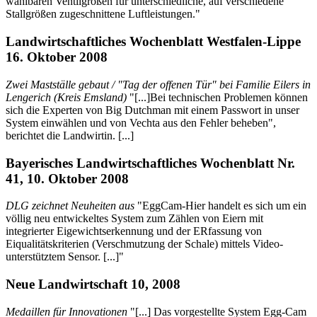
wählbaren Ventilgrößen für unterschiedliche, auf verschiedene
Stallgrößen zugeschnittene Luftleistungen."
Landwirtschaftliches Wochenblatt Westfalen-Lippe
16. Oktober 2008
Zwei Mastställe gebaut / "Tag der offenen Tür" bei Familie Eilers in
Lengerich (Kreis Emsland)
"[...]Bei technischen Problemen können
sich die Experten von Big Dutchman mit einem Passwort in unser
System einwählen und von Vechta aus den Fehler beheben",
berichtet die Landwirtin. [...]
Bayerisches Landwirtschaftliches Wochenblatt Nr.
41, 10. Oktober 2008
DLG zeichnet Neuheiten aus
"EggCam-Hier handelt es sich um ein
völlig neu entwickeltes System zum Zählen von Eiern mit
integrierter Eigewichtserkennung und der ERfassung von
Eiqualitätskriterien (Verschmutzung der Schale) mittels Video-
unterstütztem Sensor. [...]"
Neue Landwirtschaft 10, 2008
Medaillen für Innovationen
"[...] Das vorgestellte System Egg-Cam