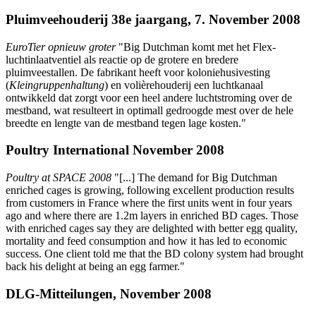
Pluimveehouderij 38e jaargang, 7. November 2008
EuroTier opnieuw groter
"Big Dutchman komt met het Flex-
luchtinlaatventiel als reactie op de grotere en bredere
pluimveestallen. De fabrikant heeft voor koloniehusivesting
(
Kleingruppenhaltung
) en volièrehouderij een luchtkanaal
ontwikkeld dat zorgt voor een heel andere luchtstroming over de
mestband, wat resulteert in optimall gedroogde mest over de hele
breedte en lengte van de mestband tegen lage kosten."
Poultry International November 2008
Poultry at SPACE 2008
"[...] The demand for Big Dutchman
enriched cages is growing, following excellent production results
from customers in France where the first units went in four years
ago and where there are 1.2m layers in enriched BD cages. Those
with enriched cages say they are delighted with better egg quality,
mortality and feed consumption and how it has led to economic
success. One client told me that the BD colony system had brought
back his delight at being an egg farmer."
DLG-Mitteilungen, November 2008