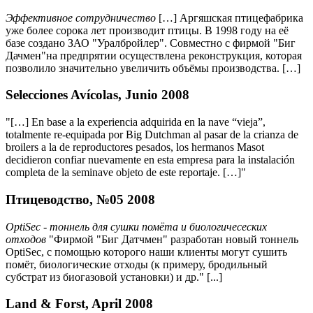
Эффективное сотрудничество
[…] Аргяшская птицефабрика
уже более сорока лет производит птицы. В 1998 году на её
базе создано ЗАО "Уралбройлер". Совместно с фирмой "Биг
Дачмен"на предпрятии осуществлена реконструкция, которая
позволило значительно увеличить объёмы производства. […]
Selecciones Avícolas, Junio 2008
"[…] En base a la experiencia adquirida en la nave “vieja”,
totalmente re-equipada por Big Dutchman al pasar de la crianza de
broilers a la de reproductores pesados, los hermanos Masot
decidieron confiar nuevamente en esta empresa para la instalación
completa de la seminave objeto de este reportaje. […]"
Птицеводство, №05 2008
OptiSec - тоннель для сушки помёта и биологичесеских
отходов
"Фирмой "Биг Датчмен" разработан новый тоннель
OptiSec, с помощью которого наши клиенты могут сушить
помёт, биологические отходы (к примеру, бродильный
субстрат из биогазовой установки) и др." [...]
Land & Forst, April 2008