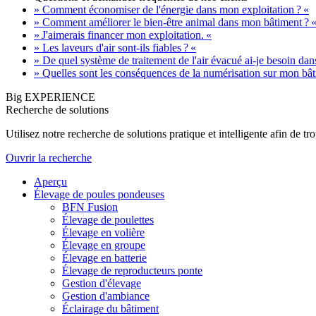
» Comment économiser de l'énergie dans mon exploitation ? «
» Comment améliorer le bien-être animal dans mon bâtiment ? 
» J'aimerais financer mon exploitation. «
» Les laveurs d'air sont-ils fiables ? «
» De quel système de traitement de l'air évacué ai-je besoin da
» Quelles sont les conséquences de la numérisation sur mon bât
Big EXPERIENCE
Recherche de solutions
Utilisez notre recherche de solutions pratique et intelligente afin de 
Ouvrir la recherche
Aperçu
Élevage de poules pondeuses
BFN Fusion
Élevage de poulettes
Élevage en volière
Élevage en groupe
Élevage en batterie
Élevage de reproducteurs ponte
Gestion d'élevage
Gestion d'ambiance
Éclairage du bâtiment