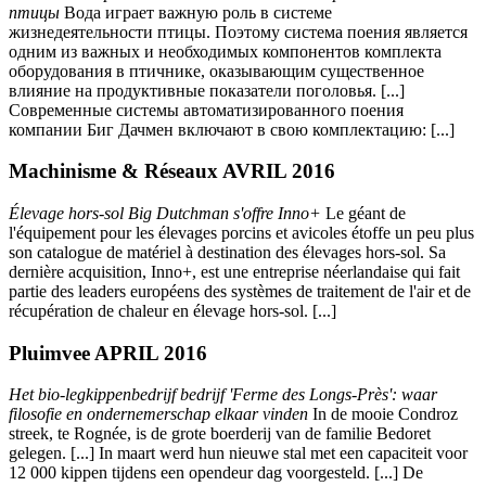
птицы
Вода играет важную роль в системе
жизнедеятельности птицы. Поэтому система поения является
одним из важных и необходимых компонентов комплекта
оборудования в птичнике, оказывающим существенное
влияние на продуктивные показатели поголовья. [...]
Современные системы автоматизированного поения
компании Биг Дачмен включают в свою комплектацию: [...]
Machinisme & Réseaux AVRIL 2016
Élevage hors-sol Big Dutchman s'offre Inno+
Le géant de
l'équipement pour les élevages porcins et avicoles étoffe un peu plus
son catalogue de matériel à destination des élevages hors-sol. Sa
dernière acquisition, Inno+, est une entreprise néerlandaise qui fait
partie des leaders européens des systèmes de traitement de l'air et de
récupération de chaleur en élevage hors-sol. [...]
Pluimvee APRIL 2016
Het bio-legkippenbedrijf bedrijf 'Ferme des Longs-Près': waar
filosofie en ondernemerschap elkaar vinden
In de mooie Condroz
streek, te Rognée, is de grote boerderij van de familie Bedoret
gelegen. [...] In maart werd hun nieuwe stal met een capaciteit voor
12 000 kippen tijdens een opendeur dag voorgesteld. [...] De