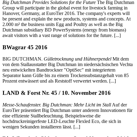
Big Dutchman Provides Solutions for the Future
The Big Dutchman
Group will participate in the global event for livestock farming in
Hanover, Germany, at EuroTier 2016. The company's experts will
be present and explain the new products, systems and concepts. At
2.000 m² the business units Egg and Poultry as well as the Big
Dutchman subsidiary BD PowerSystems (energy from biomass)
await visitors with a vast range of solutions for the future. [...]
BWagrar 45 2016
BIG DUTCHMAN.
Gülletrocknung und Hühnerpendel
Mit dem
von dem Stallausstatter Big Dutchman im niedersächsischen Vechta
neu entwickelten Bandtrockner "OptiSec" mit integriertem
Separator kann Gülle bis zu einem Trockensubstanzgehalt von 85
Prozent entwässert und als Reststoff verwertet werden. [...]
LAND & Forst Nr. 45 / 10. November 2016
Messe-Schaufenster. Big Dutchman: Mehr Licht im Stall
Auf der
EuroTier präsentiert Big Dutchman unter anderem Innovationen für
eine effiziente Stallbeleuchtung. Beispielsweise die
hochdruckreinigerfeste LED-Leuchte Flexled Eco, die sich in
wenigen Sekunden installieren lässt. [...]