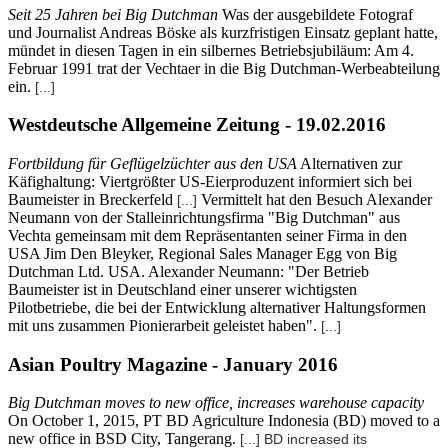
Seit 25 Jahren bei Big Dutchman
Was der ausgebildete Fotograf
und Journalist Andreas Böske als kurzfristigen Einsatz geplant hatte,
mündet in diesen Tagen in ein silbernes Betriebsjubiläum: Am 4.
Februar 1991 trat der Vechtaer in die Big Dutchman-Werbeabteilung
ein.
[...]
Westdeutsche Allgemeine Zeitung - 19.02.2016
Fortbildung für Geflügelzüchter aus den USA
Alternativen zur
Käfighaltung: Viertgrößter US-Eierproduzent informiert sich bei
Baumeister in Breckerfeld
Vermittelt hat den Besuch Alexander
[...]
Neumann von der Stalleinrichtungsfirma "Big Dutchman" aus
Vechta gemeinsam mit dem Repräsentanten seiner Firma in den
USA Jim Den Bleyker, Regional Sales Manager Egg von Big
Dutchman Ltd. USA. Alexander Neumann: "Der Betrieb
Baumeister ist in Deutschland einer unserer wichtigsten
Pilotbetriebe, die bei der Entwicklung alternativer Haltungsformen
mit uns zusammen Pionierarbeit geleistet haben".
[...]
Asian Poultry Magazine - January 2016
Big Dutchman moves to new office, increases warehouse capacity
On October 1, 2015, PT BD Agriculture Indonesia (BD) moved to a
new office in BSD City, Tangerang.
[...] BD increased its