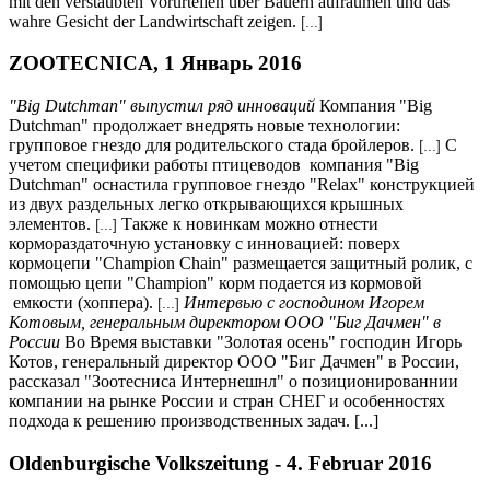
mit den verstaubten Vorurteilen über Bauern aufräumen und das
wahre Gesicht der Landwirtschaft zeigen.
[...]
ZOOTECNICA, 1 Январь 2016
"Big Dutchman" выпустил ряд инноваций
Компания "Big
Dutchman" продолжает внедрять новые технологии:
групповое гнездо для родительского стада бройлеров.
С
[...]
учетом специфики работы птицеводов компания "Big
Dutchman" оснастила групповое гнездо "Relax" конструкцией
из двух раздельных легко открывающихся крышных
элементов.
Также к новинкам можно отнести
[...]
кормораздаточную установку с инновацией: поверх
кормоцепи "Champion Chain" размещается защитный ролик, с
помощью цепи "Champion" корм подается из кормовой
емкости (хоппера).
Интервью с господином Игорем
[...]
Котовым, генеральным директором ООО "Биг Дачмен" в
России
Во Время выставки "Золотая осень" господин Игорь
Котов, генеральный директор ООО "Биг Дачмен" в России,
рассказал "Зоотесниса Интернешнл" о позиционированнии
компании на рынке России и стран СНЕГ и особенностях
подхода к решению производственных задач. [...]
Oldenburgische Volkszeitung - 4. Februar 2016