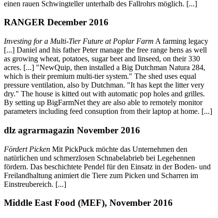
einen rauen Schwingteller unterhalb des Fallrohrs möglich. [...]
RANGER December 2016
Investing for a Multi-Tier Future at Poplar Farm
A farming legacy
[...] Daniel and his father Peter manage the free range hens as well
as growing wheat, potatoes, sugar beet and linseed, on their 330
acres. [...] "NewQuip, then installed a Big Dutchman Natura 284,
which is their premium multi-tier system." The shed uses equal
pressure ventilation, also by Dutchman. "It has kept the litter very
dry." The house is kitted out with automatic pop holes and grilles.
By setting up BigFarmNet they are also able to remotely monitor
parameters including feed consuption from their laptop at home. [...]
dlz agrarmagazin November 2016
Fördert Picken
Mit PickPuck möchte das Unternehmen den
natürlichen und schmerzlosen Schnabelabrieb bei Legehennen
fördern. Das beschichtete Pendel für den Einsatz in der Boden- und
Freilandhaltung animiert die Tiere zum Picken und Scharren im
Einstreubereich. [...]
Middle East Food (MEF), November 2016