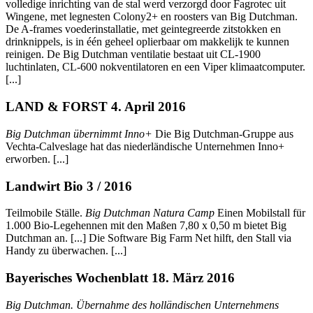
volledige inrichting van de stal werd verzorgd door Fagrotec uit
Wingene, met legnesten Colony2+ en roosters van Big Dutchman.
De A-frames voederinstallatie, met geintegreerde zitstokken en
drinknippels, is in één geheel oplierbaar om makkelijk te kunnen
reinigen. De Big Dutchman ventilatie bestaat uit CL-1900
luchtinlaten, CL-600 nokventilatoren en een Viper klimaatcomputer.
[...]
LAND & FORST 4. April 2016
Big Dutchman übernimmt Inno+
Die Big Dutchman-Gruppe aus
Vechta-Calveslage hat das niederländische Unternehmen Inno+
erworben. [...]
Landwirt Bio 3 / 2016
Teilmobile Ställe.
Big Dutchman Natura Camp
Einen Mobilstall für
1.000 Bio-Legehennen mit den Maßen 7,80 x 0,50 m bietet Big
Dutchman an. [...] Die Software Big Farm Net hilft, den Stall via
Handy zu überwachen. [...]
Bayerisches Wochenblatt 18. März 2016
Big Dutchman. Übernahme des holländischen Unternehmens