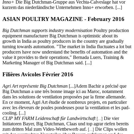
Inno+
Die Big Dutchman-Gruppe aus Vechta-Calveslage hat vor
kurzem das niederländische Unternehmen Inno+ erworben. [...]
ASIAN POULTRY MAGAZINE - February 2016
Big Dutchman supports industry modernisation
Poultry production
equipment manufacturer Big Dutchman is optimistic about its
growth in India as poultry producers in the country are gradually
turning towards automation. "The market in India fluctuates a lot but
producers have now understand the benefits of automation and the
value it provides to their operations," Bernada Luers, Training &
Marketing Manager of Big Dutchman said. [...]
Filières Avicoles Février 2016
Agri Art représente Big Dutchman
[...]Adem Bachir a précisé que
Big Dutchman a une très bonne image ici au Maroc, notamment
dans les solutions de ventilation proposées par la firme allemande.
En ce moment, Agri Art étudie de nombreux projets, en particulier
avec les éleveurs de poules pondeuses pour la ventilation et les pad-
cooling. [...]
CLIP MY FARM Leidenschaft für Landwirtschaft
Die vier
[...]
Initiatoren Bayer, Big Dutchman, Claas und top agrar riefen bereits
zum dritten Mal zum Video-Wettbewerb auf.
Die Clips wollen
[...]