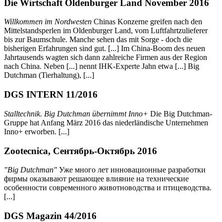
Die Wirtschaft Oldenburger Land November 2016
Willkommen im Nordwesten
Chinas Konzerne greifen nach den
Mittelstandsperlen im Oldenburger Land, vom Luftfahrtzulieferer
bis zur Baumschule. Manche sehen das mit Sorge - doch die
bisherigen Erfahrungen sind gut. [...] Im China-Boom des neuen
Jahrtausends wagten sich dann zahlreiche Firmen aus der Region
nach China. Neben [...] nennt IHK-Experte Jahn etwa [...] Big
Dutchman (Tierhaltung), [...]
DGS INTERN 11/2016
Stalltechnik. Big Dutchman übernimmt Inno+
Die Big Dutchman-
Gruppe hat Anfang März 2016 das niederländische Unternehmen
Inno+ erworben. [...]
Zootecnica, Сентябрь-Октябрь 2016
"Big Dutchman"
Уже много лет инновационные разработки
фирмы оказывают решающее влияние на технические
особенности современного животноводства и птицеводства.
[...]
DGS Magazin 44/2016