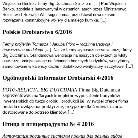
Wojciecha Benko z firmy Big Dutchman Sp. z o.o. [...] Pan Wojciech
Benko, zgodnie z lansowanymi w ostatnich latach przez Ministerstwo
Rolnictwa I Rozwoju Wsi sugestiamai, przedstawił nowoczesne
rozwiązania konstrukcyjne woliery dla małego kurnika. [...]
Polskie Drobiarstwo 6/2016
Fermy brojlerów Tomasza i Jakuba Pióro – rodzinna tradycja i
[...]
nowoczesna produkcja
Nasze fermy wyposażone są w sprzęt firmy
Big Dutchman. Standardowa wentilacja na naszych obiektach to wloty
powietrza umiejscowione na ścianach bocznych budynków, wentylatory
[...]
zamontowane w kalenicy dachu i dodatkowo wentylatory szczytowe.
Ogólnopolski Informator Drobiarski 4/2016
FOTO-RELACJA. BIG DUTCHMAN
Firma Big Dutchman
zaprezentowa
ła na Targach kompletne wyposa
żenie budynków
inwentarskich do tuczu drobiu i produkcji jaj. W swojej ofercie firma
ązania praktyczne, przyjazne dla
posiada rozwi
środowiska oraz
dostosowane do potrzeb klientów. [...]
Птица и птицепродукты № 4 2016
Автоматизированные системы поения для разных видов