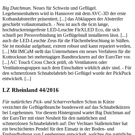
Big Dutchman.
Neues für Schwein und Geflügel.
Legehennenhaltern wird in Hannover mit dem AVC-3D der erste
Kotbandabstreifer präsentiert, [...] das Abklappen der Abstreifer
geschieht vollautomatisch. - Neu ist auch die 6cm lange,
hochdruckreinigerfeste LED-Leuchte FleXLED Eco, die sich
schnell per Pressverbindung im Geflügelstall installieren lässt. [...]
auch die LED-Leuchte Zeus für die Flächenbeleuchtung in Ställen.
Sie ist modular aufgebaut, extrem robust und kann repariert werden,
[...] Mit IMCaM stellt das Unternehmen ein neues Verfahren für die
Kottrocknun bei mehretagigen Bandtrocknern auf der EuroTier vor.
[...] AC Touch Cross Check prüft, ob Ventilatoren oder
Ventilationsgruppen nach dem Einschalten wirklich aktiv sind. - Für
den schmerzlosen Schnabelabrieb bei Geflügel wurde der PickPuck
entwickelt. [...]
LZ Rheinland 44/2016
Für natürliches Pick- und Scharrverhalten
Schon in Kürze
verzichtet die Geflügelbranche bundesweit auf das Schnabelkürzen
bei Legehennen. Vor diesem Hintergrund wartet Big Dutchman auf
der EuroTier mit einer Neuheit für den natürlichen und
schmerzlosen Schnabelabrieb auf: Der Vechtaer Stalleinrichter hat
ein beschichtetes Pendel für den Einsatz in der Boden- und
Freilandhaltung von Legehennen entwickelt, welches das natürliche