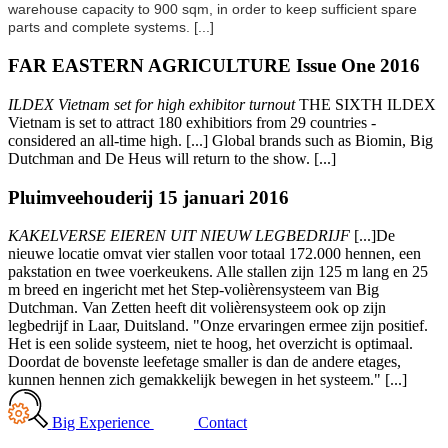
warehouse capacity to 900 sqm, in order to keep sufficient spare
parts and complete systems.
[...]
FAR EASTERN AGRICULTURE Issue One 2016
ILDEX Vietnam set for high exhibitor turnout
THE SIXTH ILDEX
Vietnam is set to attract 180 exhibitiors from 29 countries -
considered an all-time high. [...] Global brands such as Biomin, Big
Dutchman and De Heus will return to the show. [...]
Pluimveehouderij 15 januari 2016
KAKELVERSE EIEREN UIT NIEUW LEGBEDRIJF
[...]De
nieuwe locatie omvat vier stallen voor totaal 172.000 hennen, een
pakstation en twee voerkeukens. Alle stallen zijn 125 m lang en 25
m breed en ingericht met het Step-volièrensysteem van Big
Dutchman. Van Zetten heeft dit volièrensysteem ook op zijn
legbedrijf in Laar, Duitsland. "Onze ervaringen ermee zijn positief.
Het is een solide systeem, niet te hoog, het overzicht is optimaal.
Doordat de bovenste leefetage smaller is dan de andere etages,
kunnen hennen zich gemakkelijk bewegen in het systeem." [...]
Big Experience
Contact