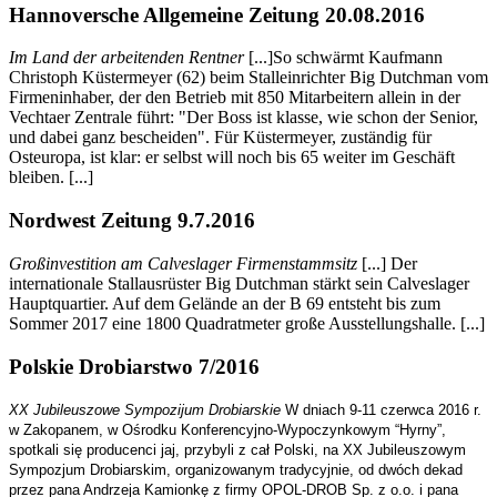
Hannoversche Allgemeine Zeitung 20.08.2016
Im Land der arbeitenden Rentner
[...]So schwärmt Kaufmann
Christoph Küstermeyer (62) beim Stalleinrichter Big Dutchman vom
Firmeninhaber, der den Betrieb mit 850 Mitarbeitern allein in der
Vechtaer Zentrale führt: "Der Boss ist klasse, wie schon der Senior,
und dabei ganz bescheiden". Für Küstermeyer, zuständig für
Osteuropa, ist klar: er selbst will noch bis 65 weiter im Geschäft
bleiben. [...]
Nordwest Zeitung 9.7.2016
Großinvestition am Calveslager Firmenstammsitz
[...] Der
internationale Stallausrüster Big Dutchman stärkt sein Calveslager
Hauptquartier. Auf dem Gelände an der B 69 entsteht bis zum
Sommer 2017 eine 1800 Quadratmeter große Ausstellungshalle. [...]
Polskie Drobiarstwo 7/2016
XX Jubileuszowe Sympozijum Drobiarskie
W dniach 9-11 czerwca 2016 r.
w Zakopanem, w Ośrodku Konferencyjno-Wypoczynkowym “Hyrny”,
spotkali się producenci jaj, przybyli z cał Polski, na XX Jubileuszowym
Sympozjum Drobiarskim, organizowanym tradycyjnie, od dwóch dekad
przez pana Andrzeja Kamionkę z firmy OPOL-DROB Sp. z o.o. i pana