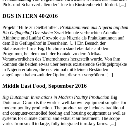
Pick- und Scharrverhalten der Tiere im Einstreubereich fördert. [...]
DGS INTERN 40/2016
Projekt "Hilfe zur Selbsthilfe".
Praktikantinnen aus Nigeria auf dem
Bio Geflügelhof Deersheim
Zwei Monate verbrachten Adenike
Akinbote und Latifat Orewole aus Nigeria als Praktikantinnen auf
dem Bio Geflügelhof in Deersheim. [...] Ein Besuch der
Stallausrüsterfirma Big Dutchman stand ebenfalls auf dem
Programm, bei dem auch der Kontakt zu dem Afrika-
Verantwortlichen des Unternehmens hergestellt wurde. Von ihm
konnten die beiden etwas über bereits existierende Geflügelprojekte
in Nigeria erfahren, die erst einmal mit kleinen Beständen
angefangen haben -mit der Option, diese zu vergrößern. [...]
Middle East Food, September 2016
Big Dutchman Innovations in Modern Poultry Production
Big
Dutchman Group is the world's well-known equipment supplier for
modern poultry production. The product range includes traditional
and computer-controlled feeding and housing equipment as well as
systems for climate control and exhaust air treatment. The scope
varies from small to large, fully integrated turn-key farms. [...]