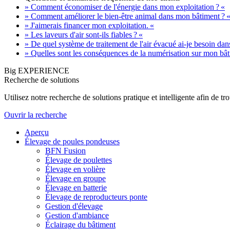
» Comment économiser de l'énergie dans mon exploitation ? «
» Comment améliorer le bien-être animal dans mon bâtiment ? 
» J'aimerais financer mon exploitation. «
» Les laveurs d'air sont-ils fiables ? «
» De quel système de traitement de l'air évacué ai-je besoin da
» Quelles sont les conséquences de la numérisation sur mon bât
Big EXPERIENCE
Recherche de solutions
Utilisez notre recherche de solutions pratique et intelligente afin de 
Ouvrir la recherche
Aperçu
Élevage de poules pondeuses
BFN Fusion
Élevage de poulettes
Élevage en volière
Élevage en groupe
Élevage en batterie
Élevage de reproducteurs ponte
Gestion d'élevage
Gestion d'ambiance
Éclairage du bâtiment