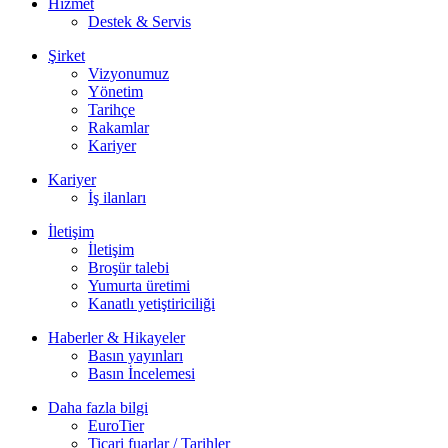
Hizmet
Destek & Servis
Şirket
Vizyonumuz
Yönetim
Tarihçe
Rakamlar
Kariyer
Kariyer
İş ilanları
İletişim
İletişim
Broşür talebi
Yumurta üretimi
Kanatlı yetiştiriciliği
Haberler & Hikayeler
Basın yayınları
Basın İncelemesi
Daha fazla bilgi
EuroTier
Ticari fuarlar / Tarihler