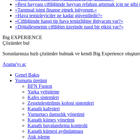
»Besi hayvanı çiftliğimde hayvan refahını artırmak için ne gibi 
»Tarımsal işimi finanse etmek istiyorum.«
»Hava temizleyiciler ne kadar güvenilirdir?«
»Çiftliğimde hangi tip hava temizliğine ihtiyacım var?«
»Dijitalleşmenin çiftliğim üzerinde nasıl bir etkisi var?«
Big EXPERIENCE
Çözümler bul
Sorunlarınıza hızlı çözümler bulmak ve kendi Big Experience oluştur
Arama'yı aç
Genel Bakış
Yumurta üretimi
BFN Fusion
Yarka yetiştirme
Kafes sistemleri
Zenginleştirilmiş koloni sistemleri
Kanatlı kafesleri
Yumurtacı damızlık yönetimi
Kanatlı kümes yönetimi
Kanatlı havalandırma kontrolü
Kanatlı kümesi aydınlatması
Atık işleme