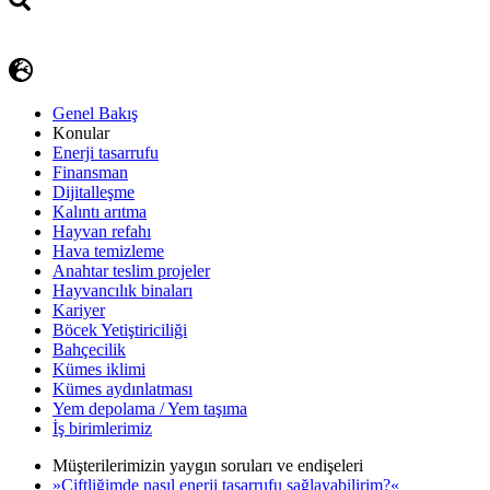
Genel Bakış
Konular
Enerji tasarrufu
Finansman
Dijitalleşme
Kalıntı arıtma
Hayvan refahı
Hava temizleme
Anahtar teslim projeler
Hayvancılık binaları
Kariyer
Böcek Yetiştiriciliği
Bahçecilik
Kümes iklimi
Kümes aydınlatması
Yem depolama / Yem taşıma
İş birimlerimiz
Müşterilerimizin yaygın soruları ve endişeleri
»Çiftliğimde nasıl enerji tasarrufu sağlayabilirim?«