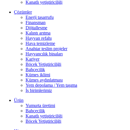
Kanatlı yetiştiriciliği
Çözümler
Enerji tasarrufu
Finansman
Dijitalleşme
Kalıntı arıtma
Hayvan refahı
Hava temizleme
Anahtar teslim projeler
Hayvancılık binaları
Kariyer
Böcek Yetiştiriciliği
Bahçecilik
Kümes iklimi
Kümes aydınlatması
Yem depolama / Yem taşıma
İş birimlerimiz
Ürün
Yumurta üretimi
Bahçecilik
Kanatlı yetiştiriciliği
Böcek Yetiştiriciliği