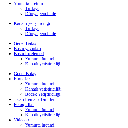
Yumurta üretimi
Türkiye
Dünya genelinde
Kanatlı yetiştiriciliği
Türkiye
Dünya genelinde
Genel Bakış
Basın yayınları
Basın İncelemesi
Yumurta üretimi
Kanatlı yetiştiriciliği
Genel Bakış
EuroTier
Yumurta üretimi
Kanatlı yetiştiriciliği
Böcek Yetiştiriciliği
Ticari fuarlar / Tarihler
Fotoğraflar
Yumurta üretimi
Kanatlı yetiştiriciliği
Videolar
Yumurta üretimi