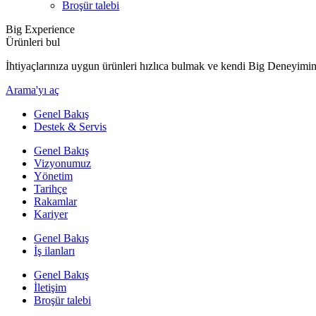
Broşür talebi
Big Experience
Ürünleri bul
İhtiyaçlarınıza uygun ürünleri hızlıca bulmak ve kendi Big Deneyimini
Arama'yı aç
Genel Bakış
Destek & Servis
Genel Bakış
Vizyonumuz
Yönetim
Tarihçe
Rakamlar
Kariyer
Genel Bakış
İş ilanları
Genel Bakış
İletişim
Broşür talebi