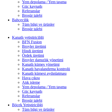
Yem depolama / Yem taşıma
Güç kaynağı
Referanslar
Broşür talebi
Bahçecilik
Tüm bilgi ve ürünler
Broşür talebi
Kanatlı yetiştiriciliği
BFN Fusion
Broyler üretimi
Hindi üretimi
Ördek üretimi
Broyler damızlık yönetimi
Kanatlı kümes yönetimi
Kanatlı havalandırma kontrolü
Kanatlı kümesi aydınlatması
Hava çıkışı
Atık işleme
Yem depolama / Yem taşıma
Güç kaynağı
Referanslar
Broşür talebi
Böcek Yetiştiriciliği
Tüm bilgi ve ürünler