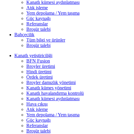
Kanatlı kümesi aydınlatması
Atık işleme
Yem depolama / Yem taşıma
Güç kaynağı
Referanslar
Broşür talebi
Bahçecilik
Tüm bilgi ve ürünler
Broşür talebi
Kanatlı yetiştiriciliği
BFN Fusion
Broyler üretimi
Hindi üretimi
Ördek üretimi
Broyler damızlık yönetimi
Kanatlı kümes yönetimi
Kanatlı havalandırma kontrolü
Kanatlı kümesi aydınlatması
Hava çıkışı
Atık işleme
Yem depolama / Yem taşıma
Güç kaynağı
Referanslar
Broşür talebi