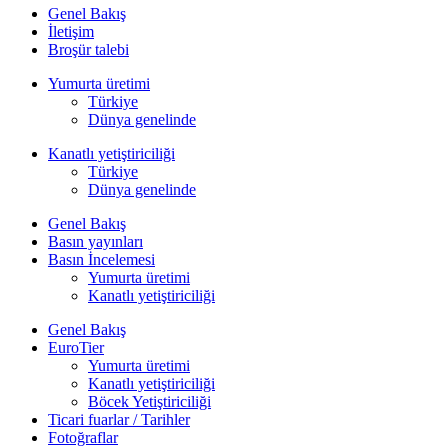
Genel Bakış
İletişim
Broşür talebi
Yumurta üretimi
Türkiye
Dünya genelinde
Kanatlı yetiştiriciliği
Türkiye
Dünya genelinde
Genel Bakış
Basın yayınları
Basın İncelemesi
Yumurta üretimi
Kanatlı yetiştiriciliği
Genel Bakış
EuroTier
Yumurta üretimi
Kanatlı yetiştiriciliği
Böcek Yetiştiriciliği
Ticari fuarlar / Tarihler
Fotoğraflar