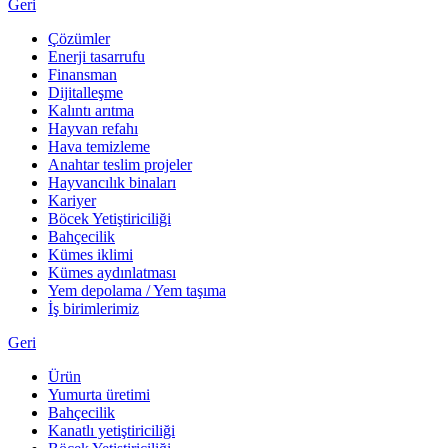
Geri
Çözümler
Enerji tasarrufu
Finansman
Dijitalleşme
Kalıntı arıtma
Hayvan refahı
Hava temizleme
Anahtar teslim projeler
Hayvancılık binaları
Kariyer
Böcek Yetiştiriciliği
Bahçecilik
Kümes iklimi
Kümes aydınlatması
Yem depolama / Yem taşıma
İş birimlerimiz
Geri
Ürün
Yumurta üretimi
Bahçecilik
Kanatlı yetiştiriciliği