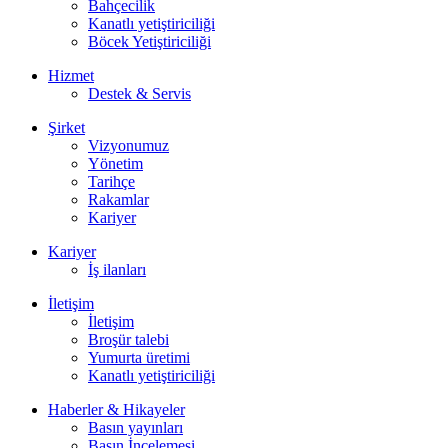
Bahçecilik
Kanatlı yetiştiriciliği
Böcek Yetiştiriciliği
Hizmet
Destek & Servis
Şirket
Vizyonumuz
Yönetim
Tarihçe
Rakamlar
Kariyer
Kariyer
İş ilanları
İletişim
İletişim
Broşür talebi
Yumurta üretimi
Kanatlı yetiştiriciliği
Haberler & Hikayeler
Basın yayınları
Basın İncelemesi