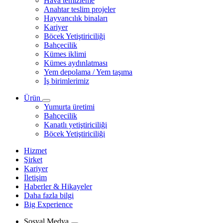
Hava temizleme
Anahtar teslim projeler
Hayvancılık binaları
Kariyer
Böcek Yetiştiriciliği
Bahçecilik
Kümes iklimi
Kümes aydınlatması
Yem depolama / Yem taşıma
İş birimlerimiz
Ürün
Yumurta üretimi
Bahçecilik
Kanatlı yetiştiriciliği
Böcek Yetiştiriciliği
Hizmet
Şirket
Kariyer
İletişim
Haberler & Hikayeler
Daha fazla bilgi
Big Experience
Sosyal Medya