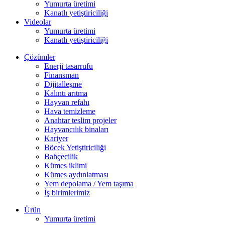
Yumurta üretimi
Kanatlı yetiştiriciliği
Videolar
Yumurta üretimi
Kanatlı yetiştiriciliği
Çözümler
Enerji tasarrufu
Finansman
Dijitalleşme
Kalıntı arıtma
Hayvan refahı
Hava temizleme
Anahtar teslim projeler
Hayvancılık binaları
Kariyer
Böcek Yetiştiriciliği
Bahçecilik
Kümes iklimi
Kümes aydınlatması
Yem depolama / Yem taşıma
İş birimlerimiz
Ürün
Yumurta üretimi