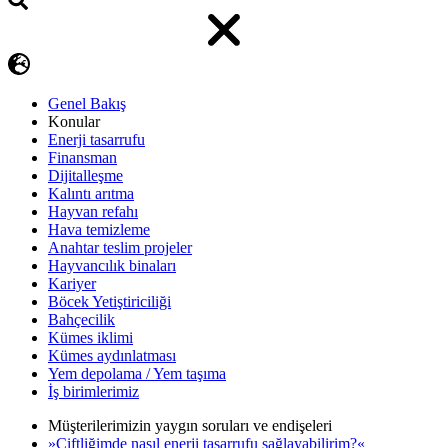
Genel Bakış
Konular
Enerji tasarrufu
Finansman
Dijitalleşme
Kalıntı arıtma
Hayvan refahı
Hava temizleme
Anahtar teslim projeler
Hayvancılık binaları
Kariyer
Böcek Yetiştiriciliği
Bahçecilik
Kümes iklimi
Kümes aydınlatması
Yem depolama / Yem taşıma
İş birimlerimiz
Müşterilerimizin yaygın soruları ve endişeleri
»Çiftliğimde nasıl enerji tasarrufu sağlayabilirim?«