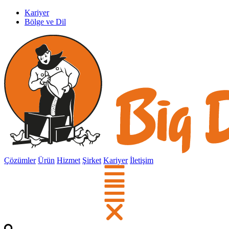
Kariyer
Bölge ve Dil
Çözümler
Ürün
Hizmet
Şirket
Kariyer
İletişim