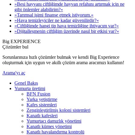
»Besi hayvanı çiftliğimde hayvan refahını artırmak için ne
gibi önlemler alabilirim?«
»Tarımsal işimi finanse etmek istiyorum.«
»Hava temizleyiciler ne kadar güvenilirdir?«
»Çiftliğimde hangi tip hava temizliğine ihtiyacım var?«
»Dijitalleşmenin çiftliğim üzerinde nasıl bir etkisi var?«
Big EXPERIENCE
Çözümler bul
Sorunlarınıza hızlı çözümler bulmak ve kendi Big Experience
oluşturmak için uygun ve akıllı çözüm arama aracımızı kullanın!
Arama'yı aç
Genel Bakış
Yumurta üretimi
BFN Fusion
Yarka yetiştirme
Kafes sistemleri
Zenginleştirilmiş koloni sistemleri
Kanatlı kafesleri
Yumurtacı damızlık yönetimi
Kanatlı kümes yönetimi
Kanatlı havalandırma kontrolü