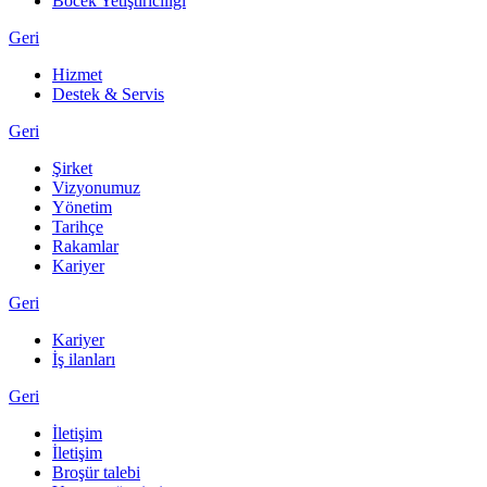
Böcek Yetiştiriciliği
Geri
Hizmet
Destek & Servis
Geri
Şirket
Vizyonumuz
Yönetim
Tarihçe
Rakamlar
Kariyer
Geri
Kariyer
İş ilanları
Geri
İletişim
İletişim
Broşür talebi