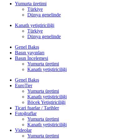
Yumurta üretimi
Türkiye
Dünya genelinde
Kanatlı yetiştiriciliği
Türkiye
Dünya genelinde
Genel Bakış
Basın yayınları
Basın İncelemesi
Yumurta üretimi
Kanatlı yetiştiriciliği
Genel Bakış
EuroTier
Yumurta üretimi
Kanatlı yetiştiriciliği
Böcek Yetiştiriciliği
Ticari fuarlar / Tarihler
Fotoğraflar
Yumurta üretimi
Kanatlı yetiştiriciliği
Videolar
Yumurta üretimi