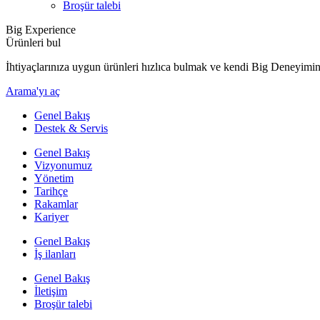
Broşür talebi
Big Experience
Ürünleri bul
İhtiyaçlarınıza uygun ürünleri hızlıca bulmak ve kendi Big Deneyimini
Arama'yı aç
Genel Bakış
Destek & Servis
Genel Bakış
Vizyonumuz
Yönetim
Tarihçe
Rakamlar
Kariyer
Genel Bakış
İş ilanları
Genel Bakış
İletişim
Broşür talebi