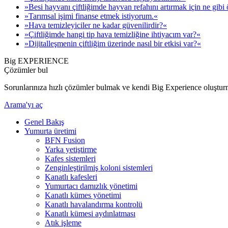
»Besi hayvanı çiftliğimde hayvan refahını artırmak için ne gibi 
»Tarımsal işimi finanse etmek istiyorum.«
»Hava temizleyiciler ne kadar güvenilirdir?«
»Çiftliğimde hangi tip hava temizliğine ihtiyacım var?«
»Dijitalleşmenin çiftliğim üzerinde nasıl bir etkisi var?«
Big EXPERIENCE
Çözümler bul
Sorunlarınıza hızlı çözümler bulmak ve kendi Big Experience oluştur
Arama'yı aç
Genel Bakış
Yumurta üretimi
BFN Fusion
Yarka yetiştirme
Kafes sistemleri
Zenginleştirilmiş koloni sistemleri
Kanatlı kafesleri
Yumurtacı damızlık yönetimi
Kanatlı kümes yönetimi
Kanatlı havalandırma kontrolü
Kanatlı kümesi aydınlatması
Atık işleme