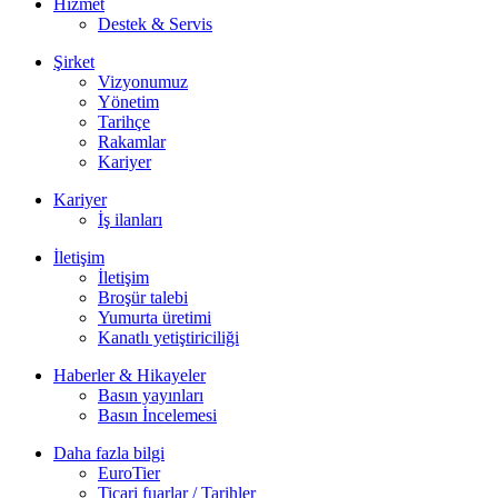
Hizmet
Destek & Servis
Şirket
Vizyonumuz
Yönetim
Tarihçe
Rakamlar
Kariyer
Kariyer
İş ilanları
İletişim
İletişim
Broşür talebi
Yumurta üretimi
Kanatlı yetiştiriciliği
Haberler & Hikayeler
Basın yayınları
Basın İncelemesi
Daha fazla bilgi
EuroTier
Ticari fuarlar / Tarihler