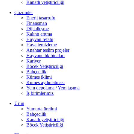
Kanatlı yetiştiriciliği
Çözümler
Enerji tasarrufu
Finansman
Dijitalleşme
Kalıntı arıtma
Hayvan refahı
Hava temizleme
Anahtar teslim projeler
Hayvancılık binaları
Kariyer
Böcek Yetiştiriciliği
Bahçecilik
Kümes iklimi
Kümes aydınlatması
Yem depolama / Yem taşıma
İş birimlerimiz
Ürün
Yumurta üretimi
Bahçecilik
Kanatlı yetiştiriciliği
Böcek Yetiştiriciliği