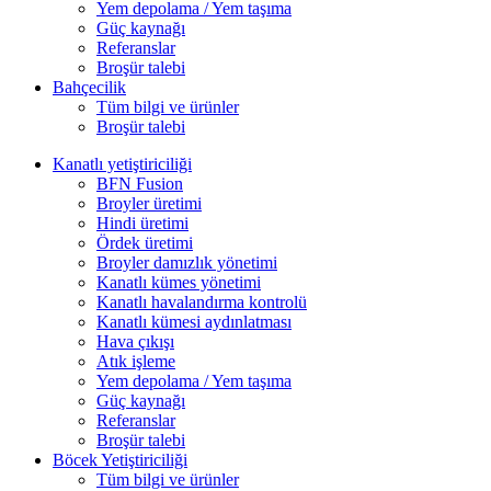
Yem depolama / Yem taşıma
Güç kaynağı
Referanslar
Broşür talebi
Bahçecilik
Tüm bilgi ve ürünler
Broşür talebi
Kanatlı yetiştiriciliği
BFN Fusion
Broyler üretimi
Hindi üretimi
Ördek üretimi
Broyler damızlık yönetimi
Kanatlı kümes yönetimi
Kanatlı havalandırma kontrolü
Kanatlı kümesi aydınlatması
Hava çıkışı
Atık işleme
Yem depolama / Yem taşıma
Güç kaynağı
Referanslar
Broşür talebi
Böcek Yetiştiriciliği
Tüm bilgi ve ürünler