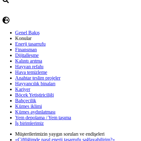
Genel Bakış
Konular
Enerji tasarrufu
Finansman
Dijitalleşme
Kalıntı arıtma
Hayvan refahı
Hava temizleme
Anahtar teslim projeler
Hayvancılık binaları
Kariyer
Böcek Yetiştiriciliği
Bahçecilik
Kümes iklimi
Kümes aydınlatması
Yem depolama / Yem taşıma
İş birimlerimiz
Müşterilerimizin yaygın soruları ve endişeleri
»Çiftliğimde nasıl enerji tasarrufu sağlayabilirim?«