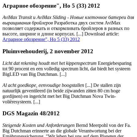
Аграрное обозрение", Но 5 (33) 2012
AviMax Transit и AviMax Sliding - Новые клеточное батереи для
выращивания бройлеров
Разработка двух систем AviMax
позволяет содержать и откормливать бройлеров в разных по
высоте, ширине и длнне корпусах. [...] Download article:
Аграрное обозрение", Но 5 (33) 2012
Pluimveehouderij, 2 november 2012
Licht dat rekening houdt met het kippenspectrum
Energiebesparing
tot 90 procent en een volledig spectrum licht, dat biedt het systeem
BigLED van Big Dutchman. [...]
Al acht goedkope, eenvoudige boogstallen
[...] De stallen zijn
natuurlijk geventileerd (in beide zijwanden zitten 80 cm hoge
gordijnen) en ingericht met het Big Dutchman Nova Twin-
volièresysteem. [...]
DGS Magazin 48/2012
Steigende Kosten und Anforderungen
Bernd Meerpohl von der Fa.
Big Dutchman erinnerte an die globale Verantwortung bei der
Ernährungssicherung. "Wir leben bei uns auf dem Planeten der