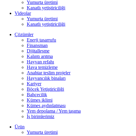
Yumurta üretimi
Kanatlı yetiştiriciliği
Videolar
Yumurta üretimi
Kanatlı yetiştiriciliği
Çözümler
Enerji tasarrufu
Finansman
Dijitalleşme
Kalıntı arıtma
Hayvan refahı
Hava temizleme
Anahtar teslim projeler
Hayvancılık binaları
Kariyer
Böcek Yetiştiriciliği
Bahçecilik
Kümes iklimi
Kümes aydınlatması
Yem depolama / Yem taşıma
İş birimlerimiz
Ürün
Yumurta üretimi