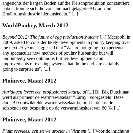
angesichts der kargen Böden auf die Fleischproduktion konzentriert
haben, konnte sich die vor- und nachgelagerte AGrar- und
Ernährungsindustrie hier ansiedeln." [...]
WorldPoultry, March 2012
Beyond 2012: The future of egg production systems
[...] Meerpohl in
2009, asked to consider likely developments in poultry keeping over
the next 25 years, suggested that "We are not going to experience
any spectacular new methods of poultry husbandry but will
undoubtedly see continuous further developments and
improvements of existing systems that, in the end, are certainly
going to surprise us". [...]
Pluimvee, Maart 2012
Agridagen levert een professioneel kaartje af
[...] Bij Big Dutchman
werd als primeur de warmtewisselaar "Earny" voorgesteld. Deze
door BD ontwikkelde warmtewisselaar belooft in de koude
seizoenen een besparing op de verwarmingskost van 60 %. [...]
Pluimvee, Maart 2012
Pluimveevlees: een sterke groeier in Vietnam
[...] Voor de inrichting