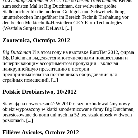
DLG-Image-Barometer 2012: Die 60 besten Unternehmen
Bereits
zum sechsten Mal ist Big Dutchman, der weltweiter größte
Stalleinrichter für die moderne Geflügel- und Schweinehaltung,
ununterbrochen Imageführer im Bereich Technik Tierhaltung vor
den beiden Melktechnik-Herstellern GEA Farm Technologies
(Westfalia Surge) und DeLaval. [...]
Zootecnica, Октябрь 2012
Big Dutchman
И в этом году на выставке EuroTier 2012, фирма
Big Dutchman выделяется многочислеными новшествами и
исчерпывающим ассортиментом продукции - включая
наикрупнейшую презентацию в истории
предпринимательства поставщиков оборудования для
страйных помещений. [...]
Polskie Drobiarstwo, 10/2012
Stawiają na nowoczesność W 2010 r. razem zbudowaliśmy nowy
obiekt wyposażony w klatki zmodernizowane firmy Big Dutchman,
przystosowane do norm unijnych na 52 tys. stzuk niosek w dwóch
poziomach. [...]
Filières Avicoles, Octobre 2012