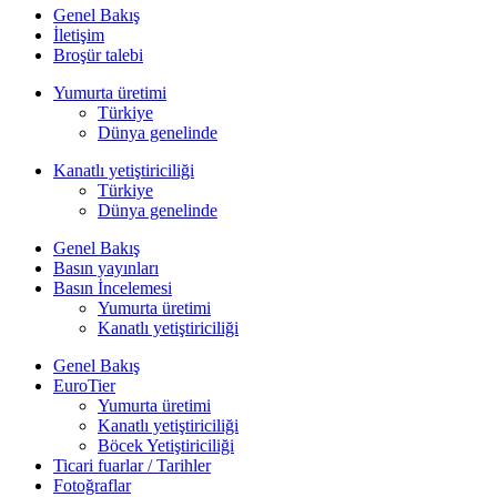
Genel Bakış
İletişim
Broşür talebi
Yumurta üretimi
Türkiye
Dünya genelinde
Kanatlı yetiştiriciliği
Türkiye
Dünya genelinde
Genel Bakış
Basın yayınları
Basın İncelemesi
Yumurta üretimi
Kanatlı yetiştiriciliği
Genel Bakış
EuroTier
Yumurta üretimi
Kanatlı yetiştiriciliği
Böcek Yetiştiriciliği
Ticari fuarlar / Tarihler
Fotoğraflar