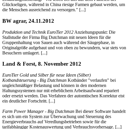
Glückseligen, während in China riesige Farmen gebaut werden, um
die Menschen ausreichend zu versorgen." [...]
BW agrar, 24.11.2012
Produktion und Technik EuroTier 2012
Anziehungspunkt: Die
Stallstudie der Firma Big Dutchman mit neuen Ideen für die
Gruppenhaltung von Sauen auch während der Säugephase, in
Originalgröße aufgebaut und von oben zu bewundern, war stets von
Besuchern umlagert. [...]
Land & Forst, 8. November 2012
EuroTier Gold und Silber für neue Ideen (Silber)
Kotbandsteuerung - Big Dutchman
Kotbänder "verlaufen" bei
ungleichmäßiger Belastung und können in den modernen
Haltungssystemen nur mit erheblichem Arbeitsaufwand repariert
oder ersetzt werden. Das Verfahren der automtischen Korrektur eist
ein deutlicher Fortschritt. [...]
Farm Power Manager - Big Dutchman
Bei dieser Software handelt
es sich um ein System zur Überwachung und Steuerung des
Energieverbrauchs auf Veredlungsbetrieben sowie für die
tarifabhängige Kostenauswertung und Verbrauchsvorhersage. [...]