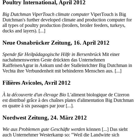
Poultry International, April 2012
Big Dutchman ViperTouch climate computer
ViperTouch is Big
Dutchman's further developed climate and production computer for
all types of poultry production (broilers, broiler feeders, turkeys,
ducks and layers). [...]
Neue Osnabrücker Zeitung, 16. April 2012
Spende für Heilpädagogische Hilfe in Bersenbrück
Mit einer
nachahmenswerten Geste drückten das Unternehmen
RaiffeisenAgrar in Ankum und der Stalleinrichter Big Dutchman in
Vechta ihre Verbundenheit mit behinderen Menschen aus. [...]
Filières Avicoles, Avril 2012
À la découverte d'un élevage Bio
L'aliment biologique de Cizeron
est distribué grâce à des chaînes plates d'alimentation Big Dutchman
en quatre à six passages par jour [...].
Nordwest Zeitung, 24. März 2012
Wie aus Problemen gute Geschäfte werden
können [...] Das sieht
auch Unternehmer Westerkamp so: "Weil die Landwirte sich