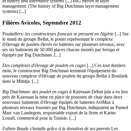
in battery and alternative systems
[...] BIG moves in layer
management: (The history of Big Dutchman layer management
systems) [...]
Filières Avicoles, Septembre 2012
Poulaillers: les constructeurs francais se pressent en Algérie
[...] Sur
le stand du groupe Bellat, le poster représentant le complexe
d'élevage de poulets élevés en batteries sur plusieurs niveaux, avec
ses six batiments de 50 000 places chacun montés par Serupa et
équipés par Big Dutchman. [...]
Des complexes d'élevage de poulets en cages
[...] Ces tout derniers
mois, le constructeur Big Dutchman terminait l'équipement du
nouveau complexe d'élévage de poulets du groups Bellat à Boufarik
dans la Mitidja. [...]
Big Dutchman: des poulet en cages à Kairouan
Début juin a eu lieu
près de Kairouan la mise en place de poussins de chair dans deux
nouveaux batiments d'élevage équipés de batteries AviMax à
plusieurs niveaux fournies par Big Dutchman, indiquaient au Pamed
Marc van Landegem, responsable export de la firme et Karim
Louafi, commerical pour la Tunisie. [...]
Fabien Baude s'installe grâce à la donation de ses parents
Les