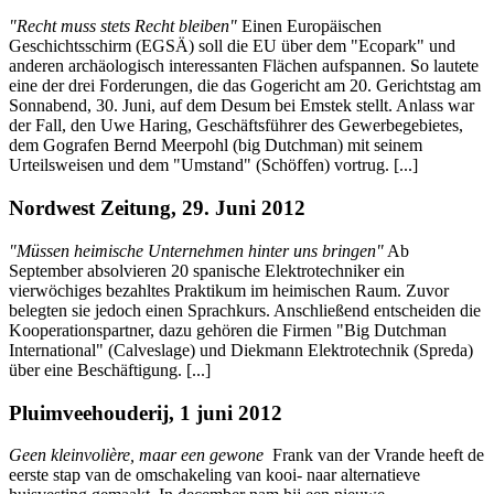
"Recht muss stets Recht bleiben"
Einen Europäischen
Geschichtsschirm (EGSÄ) soll die EU über dem "Ecopark" und
anderen archäologisch interessanten Flächen aufspannen. So lautete
eine der drei Forderungen, die das Gogericht am 20. Gerichtstag am
Sonnabend, 30. Juni, auf dem Desum bei Emstek stellt. Anlass war
der Fall, den Uwe Haring, Geschäftsführer des Gewerbegebietes,
dem Gografen Bernd Meerpohl (big Dutchman) mit seinem
Urteilsweisen und dem "Umstand" (Schöffen) vortrug. [...]
Nordwest Zeitung, 29. Juni 2012
"Müssen heimische Unternehmen hinter uns bringen"
Ab
September absolvieren 20 spanische Elektrotechniker ein
vierwöchiges bezahltes Praktikum im heimischen Raum. Zuvor
belegten sie jedoch einen Sprachkurs. Anschließend entscheiden die
Kooperationspartner, dazu gehören die Firmen "Big Dutchman
International" (Calveslage) und Diekmann Elektrotechnik (Spreda)
über eine Beschäftigung. [...]
Pluimveehouderij, 1 juni 2012
Geen kleinvolière, maar een gewone
Frank van der Vrande heeft de
eerste stap van de omschakeling van kooi- naar alternatieve