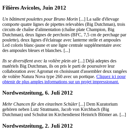
Filières Avicoles, Juin 2012
Un bâtiment poulettes pour Bruno Morin
[...] La salle d'élevage
comporte quatre lignes de pipettes relevables (Big Dutchman), trois
circuits de chaîne d'alimentation (chaîne plate Champion, Big
Dutchman), deux lignes de perchoirs (BFC, 7,5 cm de perchage par
poulette), deux lignes d'éclairage avec lanterne stelle et ampoules
Led coloris blanc-jaune et une ligne centrale supplémentaire avec
des ampoules bleues et blanches. [...]
Ils se diversifient avec la volière plein air
[...] Déjà adeptes des
matériels Big Dutchman, ils on pris le parti de poursuivre leur
collaboration avec Agromat en choisissant d'assembler deux rangées
de volière Natura Nova type 260 avec un portique.
Cliquez ici pour
obtenir de plus amples informations sur un projet impressionant.
Nordwestzeitung, 6. Juli 2012
Mehr Chancen für den einzelnen Schüler
[...] Dem Kuratorium
gehören neben Lutz Stratmann, Jacob von Kirchbach (Big
Dutchman) und Schulrat im Kirchendienst Heinrich Blömer an. [...]
Nordwestzeitung, 2. Juli 2012