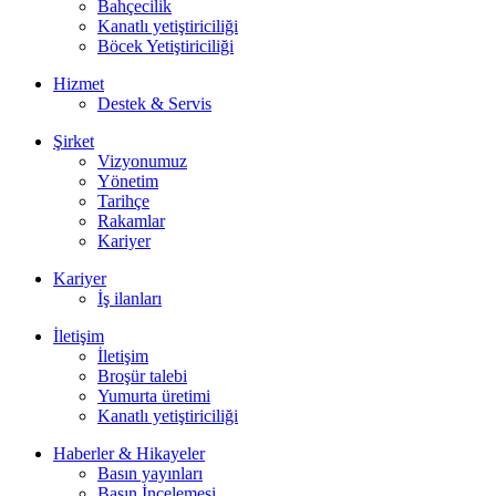
Bahçecilik
Kanatlı yetiştiriciliği
Böcek Yetiştiriciliği
Hizmet
Destek & Servis
Şirket
Vizyonumuz
Yönetim
Tarihçe
Rakamlar
Kariyer
Kariyer
İş ilanları
İletişim
İletişim
Broşür talebi
Yumurta üretimi
Kanatlı yetiştiriciliği
Haberler & Hikayeler
Basın yayınları
Basın İncelemesi