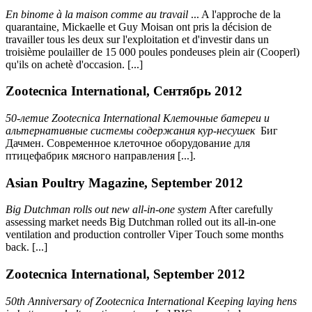
En binome à la maison comme au travail
... A l'approche de la
quarantaine, Mickaelle et Guy Moisan ont pris la décision de
travailler tous les deux sur l'exploitation et d'investir dans un
troisième poulailler de 15 000 poules pondeuses plein air (Cooperl)
qu'ils on achetè d'occasion. [...]
Zootecnica International, Сентябрь 2012
50-летие Zootecnica International Клеточные батереи и
альтернативные системы содержания кур-несушек
Биг
Дачмен. Современное клеточное оборудование для
птицефабрик мясного направления [...].
Asian Poultry Magazine, September 2012
Big Dutchman rolls out new all-in-one system
After carefully
assessing market needs Big Dutchman rolled out its all-in-one
ventilation and production controller Viper Touch some months
back. [...]
Zootecnica International, September 2012
50th Anniversary of Zootecnica International Keeping laying hens