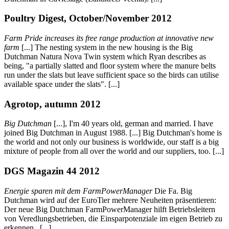
Poultry Digest, October/November 2012
Farm Pride increases its free range production at innovative new
farm
[...] The nesting system in the new housing is the Big
Dutchman Natura Nova Twin system which Ryan describes as
being, "a partially slatted and floor system where the manure belts
run under the slats but leave sufficient space so the birds can utilise
available space under the slats". [...]
Agrotop, autumn 2012
Big Dutchman
[...], I'm 40 years old, german and married. I have
joined Big Dutchman in August 1988. [...] Big Dutchman's home is
the world and not only our business is worldwide, our staff is a big
mixture of people from all over the world and our suppliers, too. [...]
DGS Magazin 44 2012
Energie sparen mit dem FarmPowerManager
Die Fa. Big
Dutchman wird auf der EuroTier mehrere Neuheiten präsentieren:
Der neue Big Dutchman FarmPowerManager hilft Betriebsleitern
von Veredlungsbetrieben, die Einsparpotenziale im eigen Betrieb zu
erkennen. [...]