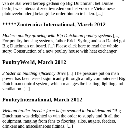
van de stal werd beroep gedaan op Big Dutchman; het Duitse
bedrijf was uiteraard zeer tevreden om het voor de Vietnamese
pluimveehouderij belangrijke order binnen te halen. [...]
*****Zootecnica International, March 2012
Modern poultry growing with Big Dutchman poultry systems
[...]
For poultry housing systems, father Erich Syring and son Daniel got
Big Dutchman on board. [...] Please click here to read the whole
story: Construction of a new poultry house with heat exchanger
PoultryWorld, March 2012
2 Sister on building efficiency drive
[...] The pressure put on man-
power has been eased significantly through a fully computerised Big
Dutchman control system, which manages the heating, lighting and
ventilation. [...]
PoultryInternational, March 2012
Vietnam broiler breeder farm helps respond to local demand
"Big
Dutchman was delighted to win the order to supply and fit all the
equipment, ranging from fans to flooring, silos, augers, feeders,
drinkers and miscellaneous fittings. [...]