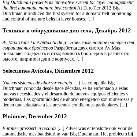
Big Dutchman presents its innovative system for layer management:
the first automatic manure belt control
At EuroTier 2012 Big
Dutchman introduced the first system for automatic belt monitoring
and control of manure belts in layer houses. [...]
Техника и оборудование для села, Декабрь 2012
AviMax Transit и AviMax Sliding - Новые клеточное батереи для
выращивания бройлеров
Разработка двух систем AviMax
позволяет содержать и откормливать бройлеров в разных по
высоте, ширине и длнне корпусах. [...]
Selecciones Avícolas, Diciembre 2012
Nuevos sistemas de ahorrar energía
[...] La compañía Big
Dutchman conocida desde hace décadas, se ha enfrentado a estas
nuevas necesidades y el desarrollo de nuevos equipos eficientes y
modernas. Las oportunidades de ahorro energético son numerosas y
tienen que adaptarse a las presentes condiciones particulares. [...]
Pluimvee, December 2012
Eurotier grossiert in records
[...] Zilver was er tenslotte ook voor de
automatische mestbandsturing van Big Dutchman. Het probleem bij