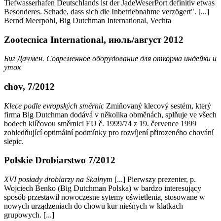
Tiefwasserhafen Deutschlands ist der JadeWeserPort definitiv etwas
Besonderes. Schade, dass sich die Inbetriebnahme verzögert". [...]
Bernd Meerpohl, Big Dutchman International, Vechta
Zootecnica International, июль/август 2012
Биг Дачмен. Современное оборудование для откорма индейки и
уток
chov, 7/2012
Klece podle evropských směrnic
Zmiňovaný klecový sestém, který
firma Big Dutchman dodává v několika obměnách, splňuje ve všech
bodech klíčovou směrnici EU č. 1999/74 z 19. července 1999
zohledňující optimální podmínky pro rozvíjení přirozeného chování
slepic.
Polskie Drobiarstwo 7/2012
XVI posiady drobiarzy na Skalnym
[...] Pierwszy prezenter, p.
Wojciech Benko (Big Dutchman Polska) w bardzo interesujący
sposób przestawił nowoczesne sytemy oświetlenia, stosowane w
nowych urządzeniach do chowu kur nieśnych w klatkach
grupowych. [...]