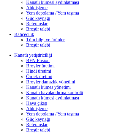
Kanatlı kümesi aydınlatması
Atık işleme
Yem depolama / Yem taşıma
Güç kaynağı
Referanslar
Broşür talebi
Bahçecilik
Tüm bilgi ve ürünler
Broşür talebi
Kanatlı yetiştiriciliği
BFN Fusion
Broyler üretimi
Hindi üretimi
Ördek üretimi
Broyler damızlık yönetimi
Kanatlı kümes yönetimi
Kanatlı havalandırma kontrolü
Kanatlı kümesi aydınlatması
Hava çıkışı
Atık işleme
Yem depolama / Yem taşıma
Güç kaynağı
Referanslar
Broşür talebi