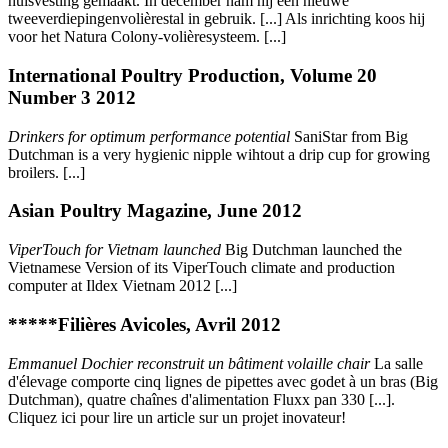
huisvesting gemaakt. In december nam hij een nieuwe
tweeverdiepingenvolièrestal in gebruik. [...] Als inrichting koos hij
voor het Natura Colony-volièresysteem. [...]
International Poultry Production, Volume 20
Number 3 2012
Drinkers for optimum performance potential
SaniStar from Big
Dutchman is a very hygienic nipple wihtout a drip cup for growing
broilers. [...]
Asian Poultry Magazine, June 2012
ViperTouch for Vietnam launched
Big Dutchman launched the
Vietnamese Version of its ViperTouch climate and production
computer at Ildex Vietnam 2012 [...]
*****Filières Avicoles, Avril 2012
Emmanuel Dochier reconstruit un bâtiment volaille chair
La salle
d'élevage comporte cinq lignes de pipettes avec godet à un bras (Big
Dutchman), quatre chaînes d'alimentation Fluxx pan 330 [...].
Cliquez ici pour lire un article sur un projet inovateur!