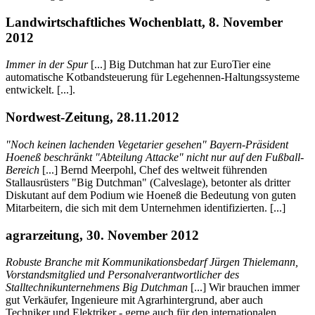
Landwirtschaftliches Wochenblatt, 8. November
2012
Immer in der Spur
[...] Big Dutchman hat zur EuroTier eine
automatische Kotbandsteuerung für Legehennen-Haltungssysteme
entwickelt. [...].
Nordwest-Zeitung, 28.11.2012
"Noch keinen lachenden Vegetarier gesehen" Bayern-Präsident
Hoeneß beschränkt "Abteilung Attacke" nicht nur auf den Fußball-
Bereich
[...] Bernd Meerpohl, Chef des weltweit führenden
Stallausrüsters "Big Dutchman" (Calveslage), betonter als dritter
Diskutant auf dem Podium wie Hoeneß die Bedeutung von guten
Mitarbeitern, die sich mit dem Unternehmen identifizierten. [...]
agrarzeitung, 30. November 2012
Robuste Branche mit Kommunikationsbedarf Jürgen Thielemann,
Vorstandsmitglied und Personalverantwortlicher des
Stalltechnikunternehmens Big Dutchman
[...] Wir brauchen immer
gut Verkäufer, Ingenieure mit Agrarhintergrund, aber auch
Techniker und Elektriker - gerne auch für den internationalen