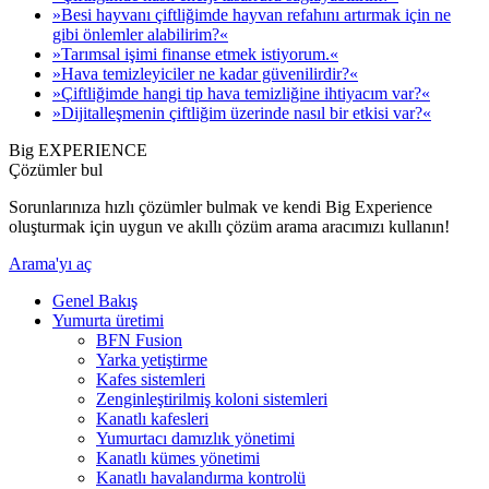
»Besi hayvanı çiftliğimde hayvan refahını artırmak için ne
gibi önlemler alabilirim?«
»Tarımsal işimi finanse etmek istiyorum.«
»Hava temizleyiciler ne kadar güvenilirdir?«
»Çiftliğimde hangi tip hava temizliğine ihtiyacım var?«
»Dijitalleşmenin çiftliğim üzerinde nasıl bir etkisi var?«
Big EXPERIENCE
Çözümler bul
Sorunlarınıza hızlı çözümler bulmak ve kendi Big Experience
oluşturmak için uygun ve akıllı çözüm arama aracımızı kullanın!
Arama'yı aç
Genel Bakış
Yumurta üretimi
BFN Fusion
Yarka yetiştirme
Kafes sistemleri
Zenginleştirilmiş koloni sistemleri
Kanatlı kafesleri
Yumurtacı damızlık yönetimi
Kanatlı kümes yönetimi
Kanatlı havalandırma kontrolü