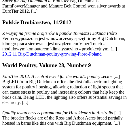
Silver for Big Dutchman at EuroTier
Big Dutchman's
FarmPowerManager and Manure Belt Control won silver awards at
EuroTier 2012. [...]
Polskie Drobiarstwo, 11/2012
Z wizytą na fermie brojlerów u panów Tomasza i Jakuba Pióro
Ferma wyposażona jest w nowoczesny sprzęt firmy Big Dutchman,
którego praca sterowana jest urządzeniem Viper Touch -
modułowym komputerem klimatyzacyjno - produkcyjnym. [...]
2012 11 Big-Dutchman-poultry-growing-Pioro-Poland
World Poultry, Volume 28, Number 9
EuroTier 2012: A central event for the world's poultry sector
[...]
BigLED from Big Dutchman offers the first full-spectrum lighting
system for poultry housing, allowing reduction of light spectra that
can cause stress in poultry and increasing colours that help keep the
birds calm. Being LED, the lighting also offers substantial savings in
electricity. [...]
Quality awareness is paramount for Hazeldene's in Australia
[...]
The breeder flocks are of the Ross and Arbor Acres breed partially
housed in barns like this one with Big Dutchman equipment. [...]