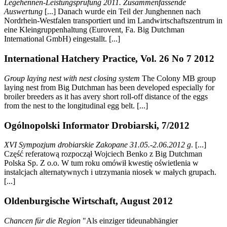
Legehennen-Leistungsprüfung 2011. Zusammenfassende
Auswertung
[...] Danach wurde ein Teil der Junghennen nach
Nordrhein-Westfalen transportiert und im Landwirtschaftszentrum in
eine Kleingruppenhaltung (Eurovent, Fa. Big Dutchman
International GmbH) eingestallt. [...]
International Hatchery Practice, Vol. 26 No 7 2012
Group laying nest with nest closing system
The Colony MB group
laying nest from Big Dutchman has been developed especially for
broiler breeders as it has avery short roll-off distance of the eggs
from the nest to the longitudinal egg belt. [...]
Ogólnopolski Informator Drobiarski, 7/2012
XVI Sympozjum drobiarskie Zakopane 31.05.-2.06.2012 g
. [...]
Część referatową rozpoczął Wojciech Benko z Big Dutchman
Polska Sp. Z o.o. W tum roku omówił kwestię oświetlenia w
instalcjach alternatywnych i utrzymania niosek w małych grupach.
[...]
Oldenburgische Wirtschaft, August 2012
Chancen für die Region
"Als einziger tideunabhängier