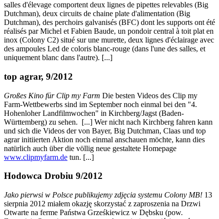
salles d'élevage comportent deux lignes de pipettes relevables (Big
Dutchman), deux circuits de chaine plate d'alimentation (Big
Dutchman), des perchoirs galvanisés (BFC) dont les supports ont été
réalisés par Michel et Fabien Baude, un pondoir central à toit plat en
inox (Colony C2) situé sur une murette, deux lignes d'éclairage avec
des ampoules Led de coloris blanc-rouge (dans l'une des salles, et
uniquement blanc dans l'autre). [...]
top agrar, 9/2012
Großes Kino für Clip my Farm
Die besten Videos des Clip my
Farm-Wettbewerbs sind im September noch einmal bei den "4.
Hohenloher Landfilmwochen" in Kirchberg/Jagst (Baden-
Württemberg) zu sehen. [...] Wer nicht nach Kirchberg fahren kann
und sich die Videos der von Bayer, Big Dutchman, Claas und top
agrar initiierten Aktion noch einmal anschauen möchte, kann dies
natürlich auch über die völlig neue gestaltete Homepage
www.clipmyfarm.de
tun. [...]
Hodowca Drobiu 9/2012
Jako pierwsi w Polsce publikujemy zdjęcia systemu Colony MB!
13
sierpnia 2012 miałem okazję skorzystać z zaproszenia na Drzwi
Otwarte na ferme Państwa Grześkiewicz w Dębsku (pow.