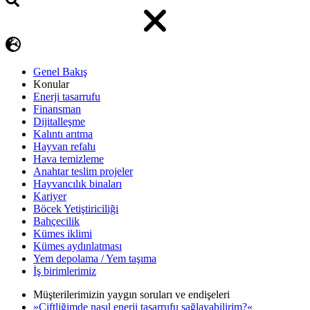
Genel Bakış
Konular
Enerji tasarrufu
Finansman
Dijitalleşme
Kalıntı arıtma
Hayvan refahı
Hava temizleme
Anahtar teslim projeler
Hayvancılık binaları
Kariyer
Böcek Yetiştiriciliği
Bahçecilik
Kümes iklimi
Kümes aydınlatması
Yem depolama / Yem taşıma
İş birimlerimiz
Müşterilerimizin yaygın soruları ve endişeleri
»Çiftliğimde nasıl enerji tasarrufu sağlayabilirim?«