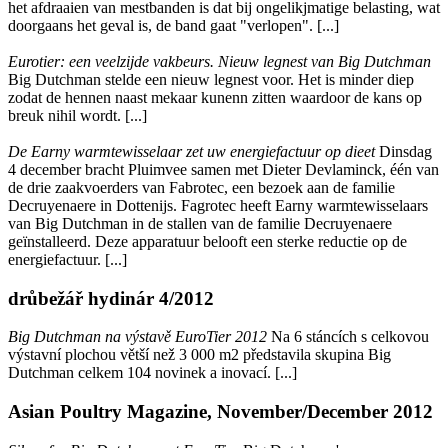
het afdraaien van mestbanden is dat bij ongelikjmatige belasting, wat
doorgaans het geval is, de band gaat "verlopen". [...]
Eurotier: een veelzijde vakbeurs. Nieuw legnest van Big Dutchman
Big Dutchman stelde een nieuw legnest voor. Het is minder diep
zodat de hennen naast mekaar kunenn zitten waardoor de kans op
breuk nihil wordt. [...]
De Earny warmtewisselaar zet uw energiefactuur op dieet
Dinsdag
4 december bracht Pluimvee samen met Dieter Devlaminck, één van
de drie zaakvoerders van Fabrotec, een bezoek aan de familie
Decruyenaere in Dottenijs. Fagrotec heeft Earny warmtewisselaars
van Big Dutchman in de stallen van de familie Decruyenaere
geïnstalleerd. Deze apparatuur belooft een sterke reductie op de
energiefactuur. [...]
drůbežář hydinár 4/2012
Big Dutchman na výstavě EuroTier 2012
Na 6 stáncích s celkovou
výstavní plochou větší než 3 000 m2 představila skupina Big
Dutchman celkem 104 novinek a inovací. [...]
Asian Poultry Magazine, November/December 2012