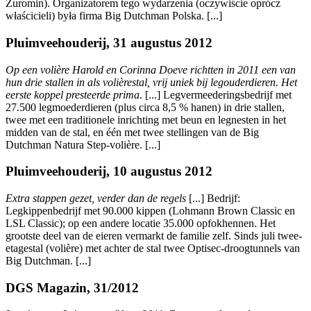
Zuromin). Organizatorem tego wydarzenia (oczywiście oprócz
właścicieli) była firma Big Dutchman Polska. [...]
Pluimveehouderij, 31 augustus 2012
Op een volière Harold en Corinna Doeve richtten in 2011 een van
hun drie stallen in als volièrestal, vrij uniek bij legouderdieren. Het
eerste koppel presteerde prima
. [...] Legvermeederingsbedrijf met
27.500 legmoederdieren (plus circa 8,5 % hanen) in drie stallen,
twee met een traditionele inrichting met beun en legnesten in het
midden van de stal, en één met twee stellingen van de Big
Dutchman Natura Step-volière. [...]
Pluimveehouderij, 10 augustus 2012
Extra stappen gezet, verder dan de regels
[...] Bedrijf:
Legkippenbedrijf met 90.000 kippen (Lohmann Brown Classic en
LSL Classic); op een andere locatie 35.000 opfokhennen. Het
grootste deel van de eieren vermarkt de familie zelf. Sinds juli twee-
etagestal (volière) met achter de stal twee Optisec-droogtunnels van
Big Dutchman. [...]
DGS Magazin, 31/2012