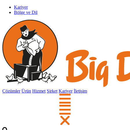
Kariyer
Bölge ve Dil
Çözümler
Ürün
Hizmet
Şirket
Kariyer
İletişim