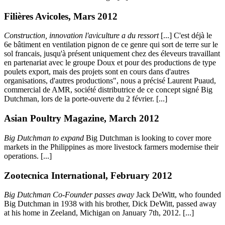
Filières Avicoles, Mars 2012
Construction, innovation l'aviculture a du ressort
[...] C'est déjà le
6e bâtiment en ventilation pignon de ce genre qui sort de terre sur le
sol francais, jusqu'à présent uniquement chez des éleveurs travaillant
en partenariat avec le groupe Doux et pour des productions de type
poulets export, mais des projets sont en cours dans d'autres
organisations, d'autres productions", nous a précisé Laurent Puaud,
commercial de AMR, société distributrice de ce concept signé Big
Dutchman, lors de la porte-ouverte du 2 février. [...]
Asian Poultry Magazine, March 2012
Big Dutchman to expand
Big Dutchman is looking to cover more
markets in the Philippines as more livestock farmers modernise their
operations. [...]
Zootecnica International, February 2012
Big Dutchman Co-Founder passes away
Jack DeWitt, who founded
Big Dutchman in 1938 with his brother, Dick DeWitt, passed away
at his home in Zeeland, Michigan on January 7th, 2012. [...]