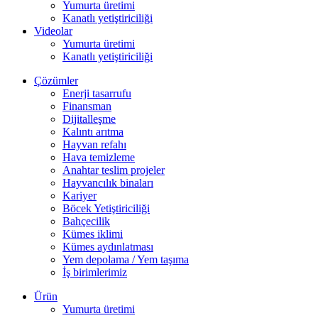
Yumurta üretimi
Kanatlı yetiştiriciliği
Videolar
Yumurta üretimi
Kanatlı yetiştiriciliği
Çözümler
Enerji tasarrufu
Finansman
Dijitalleşme
Kalıntı arıtma
Hayvan refahı
Hava temizleme
Anahtar teslim projeler
Hayvancılık binaları
Kariyer
Böcek Yetiştiriciliği
Bahçecilik
Kümes iklimi
Kümes aydınlatması
Yem depolama / Yem taşıma
İş birimlerimiz
Ürün
Yumurta üretimi