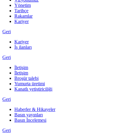
Yönetim
Tarihçe
Rakamlar
Kariyer
Geri
Kariyer
İş ilanları
Geri
İletişim
İletişim
Broşür talebi
Yumurta üretimi
Kanatlı yetiştiriciliği
Geri
Haberler & Hikayeler
Basın yayınları
Basın İncelemesi
Geri