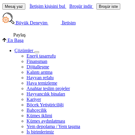
İletişim kişisini bul
Broşür indir
Mesaj yaz
Broşür iste
Büyük Deneyim
İletişim
Paylaş
En Başa
Çözümler
Enerji tasarrufu
Finansman
Dijitalleşme
Kalıntı arıtma
Hayvan refahı
Hava temizleme
Anahtar teslim projeler
Hayvancılık binaları
Kariyer
Böcek Yetiştiriciliği
Bahçecilik
Kümes iklimi
Kümes aydınlatması
Yem depolama / Yem taşıma
İş birimlerimiz