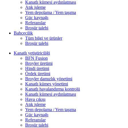
Kanatlı kümesi aydınlatması
Atık işleme
Yem depolama / Yem taşıma
Güç kaynağı
Referanslar
Broşür talebi
Bahçecilik
Tüm bilgi ve ürünler
Broşür talebi
Kanatlı yetiştiriciliği
BFN Fusion
Broyler üretimi
Hindi üretimi
Ördek üretimi
Broyler damızlık yönetimi
Kanatlı kümes yönetimi
Kanatlı havalandırma kontrolü
Kanatlı kümesi aydınlatması
Hava çıkışı
Atık işleme
Yem depolama / Yem taşıma
Güç kaynağı
Referanslar
Broşür talebi