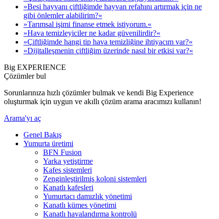
»Besi hayvanı çiftliğimde hayvan refahını artırmak için ne
gibi önlemler alabilirim?«
»Tarımsal işimi finanse etmek istiyorum.«
»Hava temizleyiciler ne kadar güvenilirdir?«
»Çiftliğimde hangi tip hava temizliğine ihtiyacım var?«
»Dijitalleşmenin çiftliğim üzerinde nasıl bir etkisi var?«
Big EXPERIENCE
Çözümler bul
Sorunlarınıza hızlı çözümler bulmak ve kendi Big Experience
oluşturmak için uygun ve akıllı çözüm arama aracımızı kullanın!
Arama'yı aç
Genel Bakış
Yumurta üretimi
BFN Fusion
Yarka yetiştirme
Kafes sistemleri
Zenginleştirilmiş koloni sistemleri
Kanatlı kafesleri
Yumurtacı damızlık yönetimi
Kanatlı kümes yönetimi
Kanatlı havalandırma kontrolü