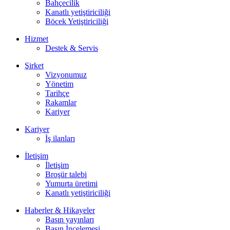
Bahçecilik
Kanatlı yetiştiriciliği
Böcek Yetiştiriciliği
Hizmet
Destek & Servis
Şirket
Vizyonumuz
Yönetim
Tarihçe
Rakamlar
Kariyer
Kariyer
İş ilanları
İletişim
İletişim
Broşür talebi
Yumurta üretimi
Kanatlı yetiştiriciliği
Haberler & Hikayeler
Basın yayınları
Basın İncelemesi