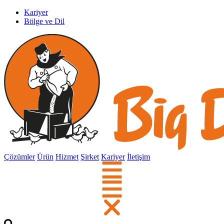
Kariyer
Bölge ve Dil
Çözümler
Ürün
Hizmet
Şirket
Kariyer
İletişim