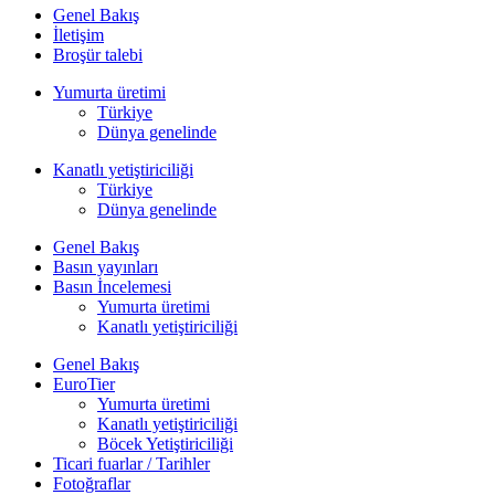
Genel Bakış
İletişim
Broşür talebi
Yumurta üretimi
Türkiye
Dünya genelinde
Kanatlı yetiştiriciliği
Türkiye
Dünya genelinde
Genel Bakış
Basın yayınları
Basın İncelemesi
Yumurta üretimi
Kanatlı yetiştiriciliği
Genel Bakış
EuroTier
Yumurta üretimi
Kanatlı yetiştiriciliği
Böcek Yetiştiriciliği
Ticari fuarlar / Tarihler
Fotoğraflar