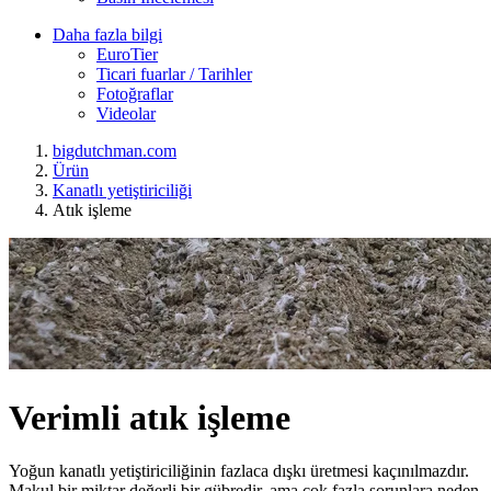
Daha fazla bilgi
EuroTier
Ticari fuarlar / Tarihler
Fotoğraflar
Videolar
bigdutchman.com
Ürün
Kanatlı yetiştiriciliği
Atık işleme
Verimli atık işleme
Yoğun kanatlı yetiştiriciliğinin fazlaca dışkı üretmesi kaçınılmazdır.
Makul bir miktar değerli bir gübredir, ama çok fazla sorunlara neden