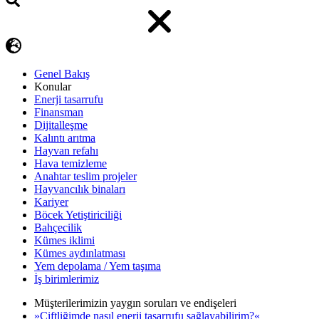
Genel Bakış
Konular
Enerji tasarrufu
Finansman
Dijitalleşme
Kalıntı arıtma
Hayvan refahı
Hava temizleme
Anahtar teslim projeler
Hayvancılık binaları
Kariyer
Böcek Yetiştiriciliği
Bahçecilik
Kümes iklimi
Kümes aydınlatması
Yem depolama / Yem taşıma
İş birimlerimiz
Müşterilerimizin yaygın soruları ve endişeleri
»Çiftliğimde nasıl enerji tasarrufu sağlayabilirim?«