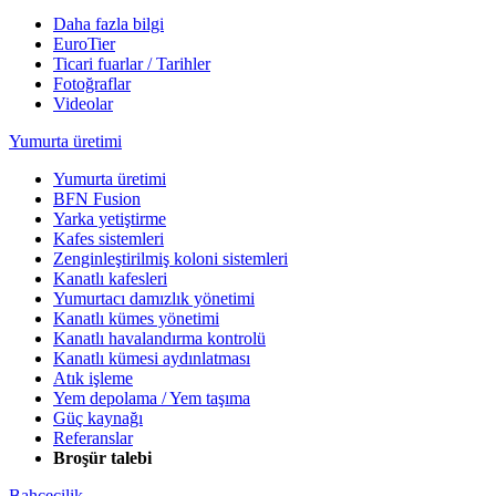
Daha fazla bilgi
EuroTier
Ticari fuarlar / Tarihler
Fotoğraflar
Videolar
Yumurta üretimi
Yumurta üretimi
BFN Fusion
Yarka yetiştirme
Kafes sistemleri
Zenginleştirilmiş koloni sistemleri
Kanatlı kafesleri
Yumurtacı damızlık yönetimi
Kanatlı kümes yönetimi
Kanatlı havalandırma kontrolü
Kanatlı kümesi aydınlatması
Atık işleme
Yem depolama / Yem taşıma
Güç kaynağı
Referanslar
Broşür talebi
Bahçecilik