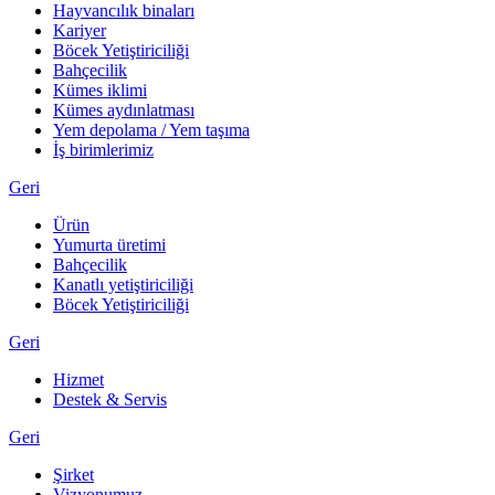
Hayvancılık binaları
Kariyer
Böcek Yetiştiriciliği
Bahçecilik
Kümes iklimi
Kümes aydınlatması
Yem depolama / Yem taşıma
İş birimlerimiz
Geri
Ürün
Yumurta üretimi
Bahçecilik
Kanatlı yetiştiriciliği
Böcek Yetiştiriciliği
Geri
Hizmet
Destek & Servis
Geri
Şirket
Vizyonumuz