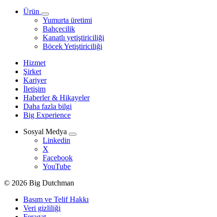
Ürün
Yumurta üretimi
Bahçecilik
Kanatlı yetiştiriciliği
Böcek Yetiştiriciliği
Hizmet
Şirket
Kariyer
İletişim
Haberler & Hikayeler
Daha fazla bilgi
Big Experience
Sosyal Medya
Linkedin
X
Facebook
YouTube
© 2026 Big Dutchman
Basım ve Telif Hakkı
Veri gizliliği
Feragat