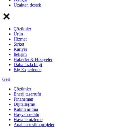
Uzaktan destek
Çözümler
Ürün
Hizmet
Şirket
Kariyer
İletişim
Haberler & Hikayeler
Daha fazla bilgi
Big Experience
Geri
Çözümler
Enerji tasarrufu
Finansman
Dijitalleşme
Kalıntı arıtma
Hayvan refahı
Hava temizleme
Anahtar teslim projeler