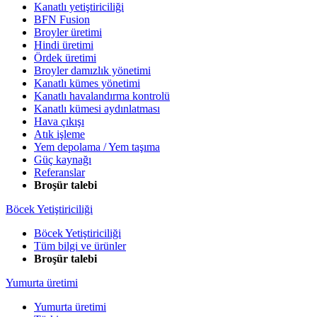
Kanatlı yetiştiriciliği
BFN Fusion
Broyler üretimi
Hindi üretimi
Ördek üretimi
Broyler damızlık yönetimi
Kanatlı kümes yönetimi
Kanatlı havalandırma kontrolü
Kanatlı kümesi aydınlatması
Hava çıkışı
Atık işleme
Yem depolama / Yem taşıma
Güç kaynağı
Referanslar
Broşür talebi
Böcek Yetiştiriciliği
Böcek Yetiştiriciliği
Tüm bilgi ve ürünler
Broşür talebi
Yumurta üretimi
Yumurta üretimi