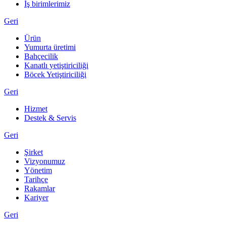
İş birimlerimiz
Geri
Ürün
Yumurta üretimi
Bahçecilik
Kanatlı yetiştiriciliği
Böcek Yetiştiriciliği
Geri
Hizmet
Destek & Servis
Geri
Şirket
Vizyonumuz
Yönetim
Tarihçe
Rakamlar
Kariyer
Geri