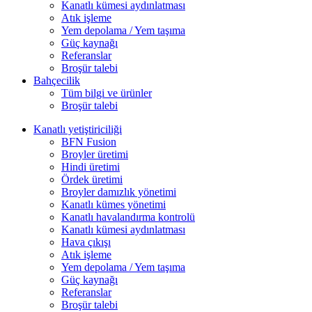
Kanatlı kümesi aydınlatması
Atık işleme
Yem depolama / Yem taşıma
Güç kaynağı
Referanslar
Broşür talebi
Bahçecilik
Tüm bilgi ve ürünler
Broşür talebi
Kanatlı yetiştiriciliği
BFN Fusion
Broyler üretimi
Hindi üretimi
Ördek üretimi
Broyler damızlık yönetimi
Kanatlı kümes yönetimi
Kanatlı havalandırma kontrolü
Kanatlı kümesi aydınlatması
Hava çıkışı
Atık işleme
Yem depolama / Yem taşıma
Güç kaynağı
Referanslar
Broşür talebi