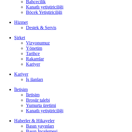
Bahçecilik
Kanatlı yetiştiriciliği
Böcek Yetiştiriciliği
Hizmet
Destek & Servis
Şirket
Vizyonumuz
Yönetim
Tarihçe
Rakamlar
Kariyer
Kariyer
İş ilanları
İletişim
İletişim
Broşür talebi
Yumurta üretimi
Kanatlı yetiştiriciliği
Haberler & Hikayeler
Basın yayınları
Basın İncelemesi