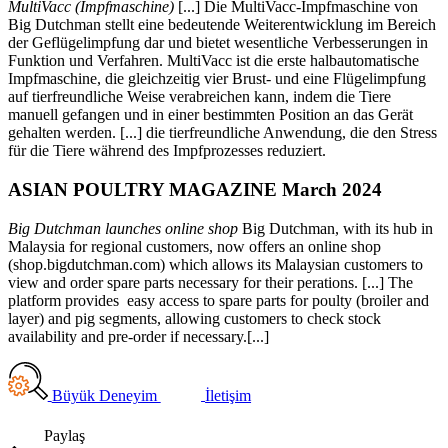
MultiVacc (Impfmaschine)
[...] Die MultiVacc-Impfmaschine von
Big Dutchman stellt eine bedeutende Weiterentwicklung im Bereich
der Geflügelimpfung dar und bietet wesentliche Verbesserungen in
Funktion und Verfahren. MultiVacc ist die erste halbautomatische
Impfmaschine, die gleichzeitig vier Brust- und eine Flügelimpfung
auf tierfreundliche Weise verabreichen kann, indem die Tiere
manuell gefangen und in einer bestimmten Position an das Gerät
gehalten werden. [...] die tierfreundliche Anwendung, die den Stress
für die Tiere während des Impfprozesses reduziert.
ASIAN POULTRY MAGAZINE March 2024
Big Dutchman launches online shop
Big Dutchman, with its hub in
Malaysia for regional customers, now offers an online shop
(shop.bigdutchman.com) which allows its Malaysian customers to
view and order spare parts necessary for their perations. [...] The
platform provides easy access to spare parts for poulty (broiler and
layer) and pig segments, allowing customers to check stock
availability and pre-order if necessary.[...]
Büyük Deneyim
İletişim
Paylaş