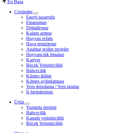
En Başa
Çözümler
Enerji tasarrufu
Finansman
Dijitalleşme
Kalıntı arıtma
Hayvan refahı
Hava temizleme
Anahtar teslim projeler
Hayvancılık binaları
Kariyer
Böcek Yetiştiriciliği
Bahçecilik
Kümes iklimi
Kümes aydınlatması
Yem depolama / Yem taşıma
İş birimlerimiz
Ürün
Yumurta üretimi
Bahçecilik
Kanatlı yetiştiriciliği
Böcek Yetiştiriciliği