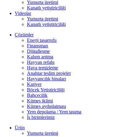
Yumurta üretimi
Kanatlı yetiştiriciliği
Videolar
Yumurta üretimi
Kanatlı yetiştiriciliği
Çözümler
Enerji tasarrufu
Finansman
Dijitalleşme
Kalıntı arıtma
Hayvan refahı
Hava temizleme
Anahtar teslim projeler
Hayvancılık binaları
Kariyer
Böcek Yetiştiriciliği
Bahçecilik
Kümes iklimi
Kümes aydınlatması
Yem depolama / Yem taşıma
İş birimlerimiz
Ürün
Yumurta üretimi