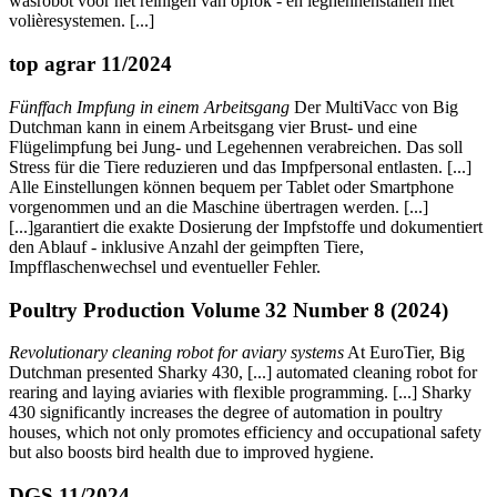
wasrobot voor het reinigen van opfok - en leghennenstallen met
volièresystemen. [...]
top agrar 11/2024
Fünffach Impfung in einem Arbeitsgang
Der MultiVacc von Big
Dutchman kann in einem Arbeitsgang vier Brust- und eine
Flügelimpfung bei Jung- und Legehennen verabreichen. Das soll
Stress für die Tiere reduzieren und das Impfpersonal entlasten. [...]
Alle Einstellungen können bequem per Tablet oder Smartphone
vorgenommen und an die Maschine übertragen werden. [...]
[...]garantiert die exakte Dosierung der Impfstoffe und dokumentiert
den Ablauf - inklusive Anzahl der geimpften Tiere,
Impfflaschenwechsel und eventueller Fehler.
Poultry Production Volume 32 Number 8 (2024)
Revolutionary cleaning robot for aviary systems
At EuroTier, Big
Dutchman presented Sharky 430, [...] automated cleaning robot for
rearing and laying aviaries with flexible programming. [...] Sharky
430 significantly increases the degree of automation in poultry
houses, which not only promotes efficiency and occupational safety
but also boosts bird health due to improved hygiene.
DGS 11/2024