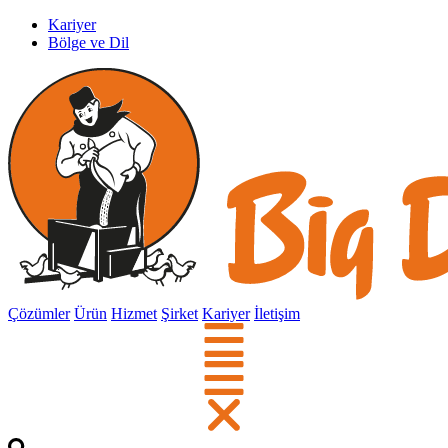
Kariyer
Bölge ve Dil
Çözümler
Ürün
Hizmet
Şirket
Kariyer
İletişim