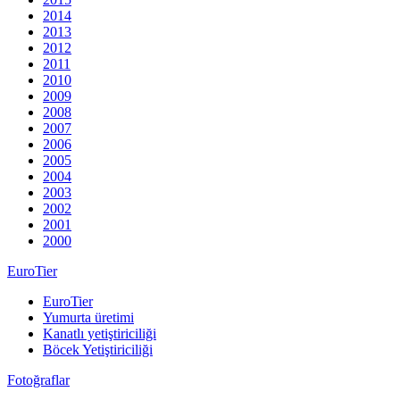
2014
2013
2012
2011
2010
2009
2008
2007
2006
2005
2004
2003
2002
2001
2000
EuroTier
EuroTier
Yumurta üretimi
Kanatlı yetiştiriciliği
Böcek Yetiştiriciliği
Fotoğraflar