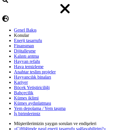
Genel Bakış
Konular
Enerji tasarrufu
Finansman
Dijitalleşme
Kalıntı arıtma
Hayvan refahı
Hava temizleme
Anahtar teslim projeler
Hayvancılık binaları
Kariyer
Böcek Yetiştiriciliği
Bahçecilik
Kümes iklimi
Kümes aydınlatması
Yem depolama / Yem taşıma
İş birimlerimiz
Müşterilerimizin yaygın soruları ve endişeleri
»Çiftliğimde nasıl enerji tasarrufu sağlayabilirim?«