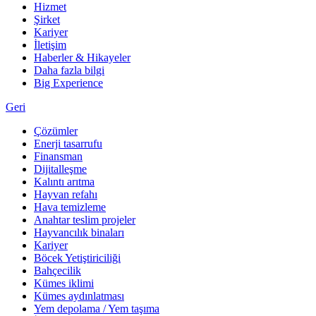
Hizmet
Şirket
Kariyer
İletişim
Haberler & Hikayeler
Daha fazla bilgi
Big Experience
Geri
Çözümler
Enerji tasarrufu
Finansman
Dijitalleşme
Kalıntı arıtma
Hayvan refahı
Hava temizleme
Anahtar teslim projeler
Hayvancılık binaları
Kariyer
Böcek Yetiştiriciliği
Bahçecilik
Kümes iklimi
Kümes aydınlatması
Yem depolama / Yem taşıma