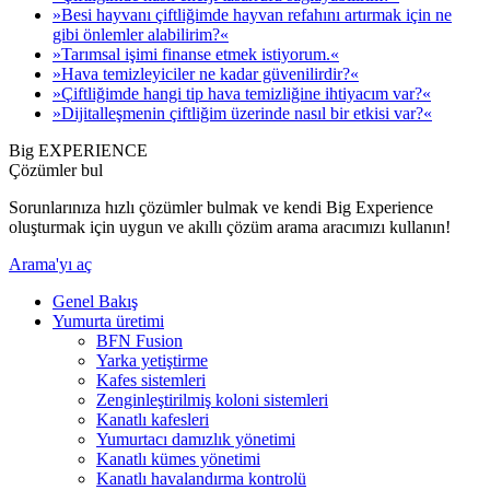
»Besi hayvanı çiftliğimde hayvan refahını artırmak için ne
gibi önlemler alabilirim?«
»Tarımsal işimi finanse etmek istiyorum.«
»Hava temizleyiciler ne kadar güvenilirdir?«
»Çiftliğimde hangi tip hava temizliğine ihtiyacım var?«
»Dijitalleşmenin çiftliğim üzerinde nasıl bir etkisi var?«
Big EXPERIENCE
Çözümler bul
Sorunlarınıza hızlı çözümler bulmak ve kendi Big Experience
oluşturmak için uygun ve akıllı çözüm arama aracımızı kullanın!
Arama'yı aç
Genel Bakış
Yumurta üretimi
BFN Fusion
Yarka yetiştirme
Kafes sistemleri
Zenginleştirilmiş koloni sistemleri
Kanatlı kafesleri
Yumurtacı damızlık yönetimi
Kanatlı kümes yönetimi
Kanatlı havalandırma kontrolü