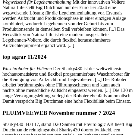
Wegweisend für Legehennenhaltung
Mit der innovativen Voliere
Natura Life stellt Big Dutchman auf der EuroTier 2024 eine
wegweisende Lösung für die Legehennenhaltung vor. Erstmals
werden Aufzucht und Produktionsphase in einer einzigen Anlage
kombiniert, wodurch Legehennen von der Geburt bis zum
Produktionsende in demselben Stall verbleiben können. [...] Das
Herzstück von Natura Life ist eine modern ausgestattete
Legehennen-Voliere, die durch flexibel herausnehmbares
Aufzuchtequipment ergänzt wird. [...]
top agrar 11/2024
Waschroboter für Volieren
Der Sharky430 ist der weltweit erste
hochautomatisierte und flexibel programmierbare Waschroboter für
die Reinigung von Aufzucht- und Legevolieren. [...] Der Roboter
arbeitet berührungslos ohne Führungsschienen und kann auch
nachts ohne menschliche Aufsicht eingesetzt werden. [...] Die 130 m
lange Versorgungsleitung verlegt der Roboter ebenfalls automatisch.
Damit verspricht Big Dutchman eine hohe Flexibilität beim Einsatz.
PLUIMVEEWEB November nummer 7 2024
Sharky430- Hal 17, stand D20 Samen mit Envirologic AB heeft Big
Dutchman de reinigingsrobot Sharky430 doorontwikkeld, een