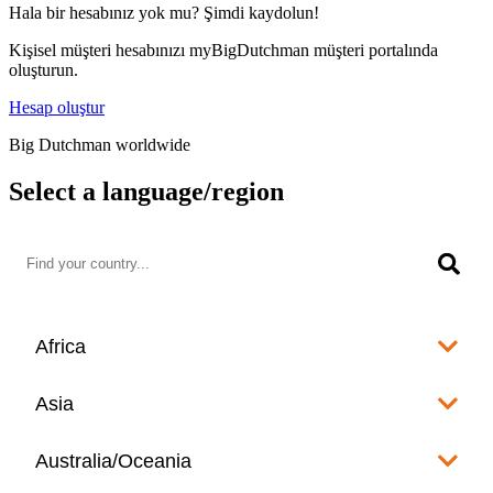
Hala bir hesabınız yok mu? Şimdi kaydolun!
Kişisel müşteri hesabınızı myBigDutchman müşteri portalında
oluşturun.
Hesap oluştur
Big Dutchman worldwide
Select a language/region
Africa
Algeria
Asia
العربية
Afghanistan
Australia/Oceania
Angola
English