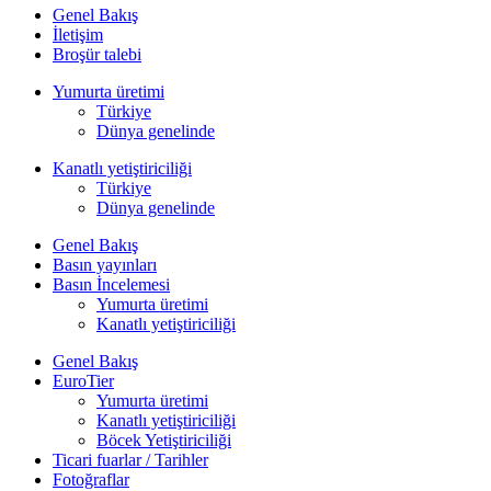
Genel Bakış
İletişim
Broşür talebi
Yumurta üretimi
Türkiye
Dünya genelinde
Kanatlı yetiştiriciliği
Türkiye
Dünya genelinde
Genel Bakış
Basın yayınları
Basın İncelemesi
Yumurta üretimi
Kanatlı yetiştiriciliği
Genel Bakış
EuroTier
Yumurta üretimi
Kanatlı yetiştiriciliği
Böcek Yetiştiriciliği
Ticari fuarlar / Tarihler
Fotoğraflar