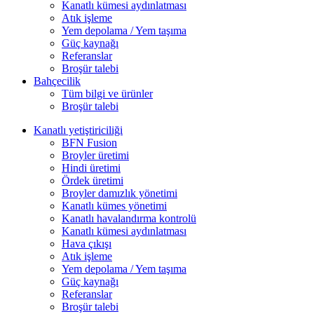
Kanatlı kümesi aydınlatması
Atık işleme
Yem depolama / Yem taşıma
Güç kaynağı
Referanslar
Broşür talebi
Bahçecilik
Tüm bilgi ve ürünler
Broşür talebi
Kanatlı yetiştiriciliği
BFN Fusion
Broyler üretimi
Hindi üretimi
Ördek üretimi
Broyler damızlık yönetimi
Kanatlı kümes yönetimi
Kanatlı havalandırma kontrolü
Kanatlı kümesi aydınlatması
Hava çıkışı
Atık işleme
Yem depolama / Yem taşıma
Güç kaynağı
Referanslar
Broşür talebi