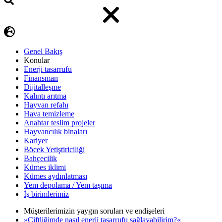
Genel Bakış
Konular
Enerji tasarrufu
Finansman
Dijitalleşme
Kalıntı arıtma
Hayvan refahı
Hava temizleme
Anahtar teslim projeler
Hayvancılık binaları
Kariyer
Böcek Yetiştiriciliği
Bahçecilik
Kümes iklimi
Kümes aydınlatması
Yem depolama / Yem taşıma
İş birimlerimiz
Müşterilerimizin yaygın soruları ve endişeleri
»Çiftliğimde nasıl enerji tasarrufu sağlayabilirim?«