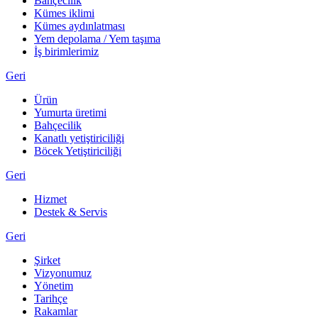
Bahçecilik
Kümes iklimi
Kümes aydınlatması
Yem depolama / Yem taşıma
İş birimlerimiz
Geri
Ürün
Yumurta üretimi
Bahçecilik
Kanatlı yetiştiriciliği
Böcek Yetiştiriciliği
Geri
Hizmet
Destek & Servis
Geri
Şirket
Vizyonumuz
Yönetim
Tarihçe
Rakamlar