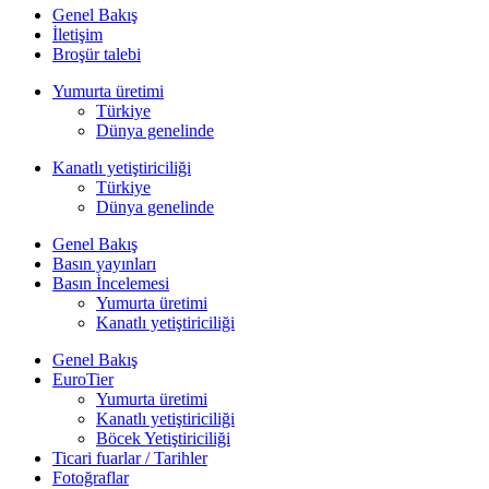
Genel Bakış
İletişim
Broşür talebi
Yumurta üretimi
Türkiye
Dünya genelinde
Kanatlı yetiştiriciliği
Türkiye
Dünya genelinde
Genel Bakış
Basın yayınları
Basın İncelemesi
Yumurta üretimi
Kanatlı yetiştiriciliği
Genel Bakış
EuroTier
Yumurta üretimi
Kanatlı yetiştiriciliği
Böcek Yetiştiriciliği
Ticari fuarlar / Tarihler
Fotoğraflar