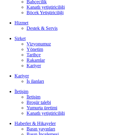
Bahçecilik
Kanatlı yetiştiriciliği
Böcek Yetiştiriciliği
Hizmet
Destek & Servis
Şirket
Vizyonumuz
Yönetim
Tarihçe
Rakamlar
Kariyer
Kariyer
İş ilanları
İletişim
İletişim
Broşür talebi
Yumurta üretimi
Kanatlı yetiştiriciliği
Haberler & Hikayeler
Basın yayınları
Basın İncelemesi