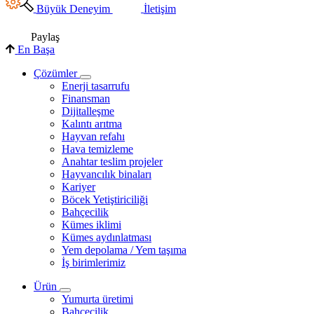
Büyük Deneyim
İletişim
Paylaş
En Başa
Çözümler
Enerji tasarrufu
Finansman
Dijitalleşme
Kalıntı arıtma
Hayvan refahı
Hava temizleme
Anahtar teslim projeler
Hayvancılık binaları
Kariyer
Böcek Yetiştiriciliği
Bahçecilik
Kümes iklimi
Kümes aydınlatması
Yem depolama / Yem taşıma
İş birimlerimiz
Ürün
Yumurta üretimi
Bahçecilik