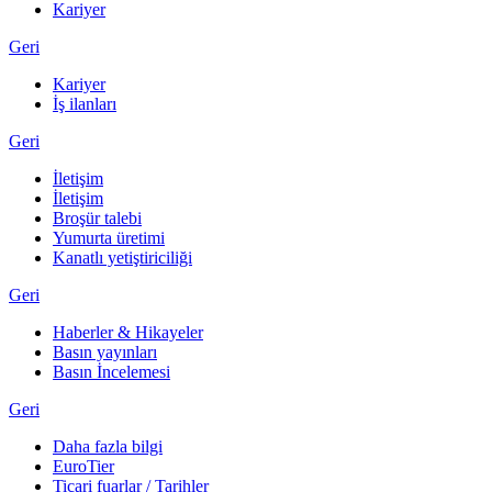
Kariyer
Geri
Kariyer
İş ilanları
Geri
İletişim
İletişim
Broşür talebi
Yumurta üretimi
Kanatlı yetiştiriciliği
Geri
Haberler & Hikayeler
Basın yayınları
Basın İncelemesi
Geri
Daha fazla bilgi
EuroTier
Ticari fuarlar / Tarihler