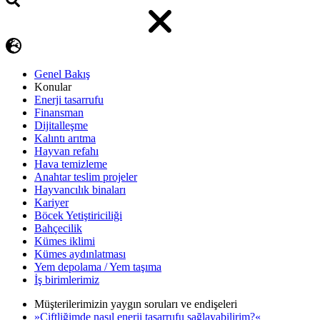
Genel Bakış
Konular
Enerji tasarrufu
Finansman
Dijitalleşme
Kalıntı arıtma
Hayvan refahı
Hava temizleme
Anahtar teslim projeler
Hayvancılık binaları
Kariyer
Böcek Yetiştiriciliği
Bahçecilik
Kümes iklimi
Kümes aydınlatması
Yem depolama / Yem taşıma
İş birimlerimiz
Müşterilerimizin yaygın soruları ve endişeleri
»Çiftliğimde nasıl enerji tasarrufu sağlayabilirim?«