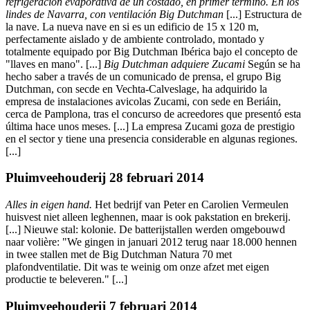
refrigeración evaporativa de un costado, en primer término. En los
lindes de Navarra, con ventilación Big Dutchman
[...] Estructura de
la nave. La nueva nave en si es un edificio de 15 x 120 m,
perfectamente aislado y de ambiente controlado, montado y
totalmente equipado por Big Dutchman Ibérica bajo el concepto de
"llaves en mano". [...]
Big Dutchman adquiere Zucami
Según se ha
hecho saber a través de un comunicado de prensa, el grupo Big
Dutchman, con secde en Vechta-Calveslage, ha adquirido la
empresa de instalaciones avicolas Zucami, con sede en Beriáin,
cerca de Pamplona, tras el concurso de acreedores que presentó esta
última hace unos meses. [...] La empresa Zucami goza de prestigio
en el sector y tiene una presencia considerable en algunas regiones.
[...]
Pluimveehouderij 28 februari 2014
Alles in eigen hand.
Het bedrijf van Peter en Carolien Vermeulen
huisvest niet alleen leghennen, maar is ook pakstation en brekerij.
[...] Nieuwe stal: kolonie. De batterijstallen werden omgebouwd
naar volière: "We gingen in januari 2012 terug naar 18.000 hennen
in twee stallen met de Big Dutchman Natura 70 met
plafondventilatie. Dit was te weinig om onze afzet met eigen
productie te beleveren." [...]
Pluimveehouderij 7 februari 2014