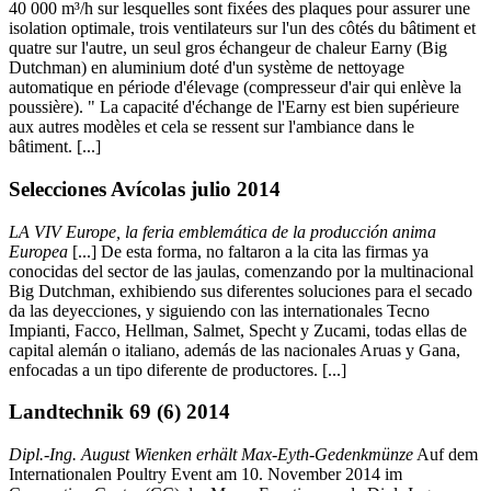
40 000 m³/h sur lesquelles sont fixées des plaques pour assurer une
isolation optimale, trois ventilateurs sur l'un des côtés du bâtiment et
quatre sur l'autre, un seul gros échangeur de chaleur Earny (Big
Dutchman) en aluminium doté d'un système de nettoyage
automatique en période d'élevage (compresseur d'air qui enlève la
poussière). " La capacité d'échange de l'Earny est bien supérieure
aux autres modèles et cela se ressent sur l'ambiance dans le
bâtiment. [...]
Selecciones Avícolas julio 2014
LA VIV Europe, la feria emblemática de la producción anima
Europea
[...] De esta forma, no faltaron a la cita las firmas ya
conocidas del sector de las jaulas, comenzando por la multinacional
Big Dutchman, exhibiendo sus diferentes soluciones para el secado
da las deyecciones, y siguiendo con las internationales Tecno
Impianti, Facco, Hellman, Salmet, Specht y Zucami, todas ellas de
capital alemán o italiano, además de las nacionales Aruas y Gana,
enfocadas a un tipo diferente de productores. [...]
Landtechnik 69 (6) 2014
Dipl.-Ing. August Wienken erhält Max-Eyth-Gedenkmünze
Auf dem
Internationalen Poultry Event am 10. November 2014 im