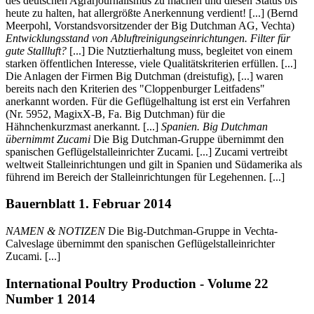
des deutschen Agrarjournalismus zu machen und diesen Status bis
heute zu halten, hat allergrößte Anerkennung verdient! [...] (Bernd
Meerpohl, Vorstandsvorsitzender der Big Dutchman AG, Vechta)
Entwicklungsstand von Abluftreinigungseinrichtungen. Filter für
gute Stallluft?
[...] Die Nutztierhaltung muss, begleitet von einem
starken öffentlichen Interesse, viele Qualitätskriterien erfüllen. [...]
Die Anlagen der Firmen Big Dutchman (dreistufig), [...] waren
bereits nach den Kriterien des "Cloppenburger Leitfadens"
anerkannt worden. Für die Geflügelhaltung ist erst ein Verfahren
(Nr. 5952, MagixX-B, Fa. Big Dutchman) für die
Hähnchenkurzmast anerkannt. [...]
Spanien. Big Dutchman
übernimmt Zucami
Die Big Dutchman-Gruppe übernimmt den
spanischen Geflügelstalleinrichter Zucami. [...] Zucami vertreibt
weltweit Stalleinrichtungen und gilt in Spanien und Südamerika als
führend im Bereich der Stalleinrichtungen für Legehennen. [...]
Bauernblatt 1. Februar 2014
NAMEN & NOTIZEN
Die Big-Dutchman-Gruppe in Vechta-
Calveslage übernimmt den spanischen Geflügelstalleinrichter
Zucami. [...]
International Poultry Production - Volume 22
Number 1 2014