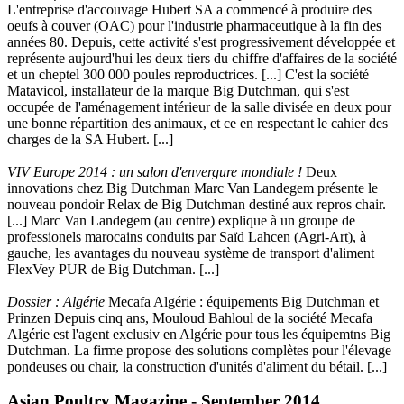
L'entreprise d'accouvage Hubert SA a commencé à produire des
oeufs à couver (OAC) pour l'industrie pharmaceutique à la fin des
années 80. Depuis, cette activité s'est progressivement développée et
représente aujourd'hui les deux tiers du chiffre d'affaires de la société
et un cheptel 300 000 poules reproductrices. [...] C'est la société
Matavicol, installateur de la marque Big Dutchman, qui s'est
occupée de l'aménagement intérieur de la salle divisée en deux pour
une bonne répartition des animaux, et ce en respectant le cahier des
charges de la SA Hubert. [...]
VIV Europe 2014 : un salon d'envergure mondiale !
Deux
innovations chez Big Dutchman Marc Van Landegem présente le
nouveau pondoir Relax de Big Dutchman destiné aux repros chair.
[...] Marc Van Landegem (au centre) explique à un groupe de
professionels marocains conduits par Saïd Lahcen (Agri-Art), à
gauche, les avantages du nouveau système de transport d'aliment
FlexVey PUR de Big Dutchman. [...]
Dossier : Algérie
Mecafa Algérie : équipements Big Dutchman et
Prinzen Depuis cinq ans, Mouloud Bahloul de la société Mecafa
Algérie est l'agent exclusiv en Algérie pour tous les équipemtns Big
Dutchman. La firme propose des solutions complètes pour l'élevage
pondeuses ou chair, la construction d'unités d'aliment du bétail. [...]
Asian Poultry Magazine - September 2014