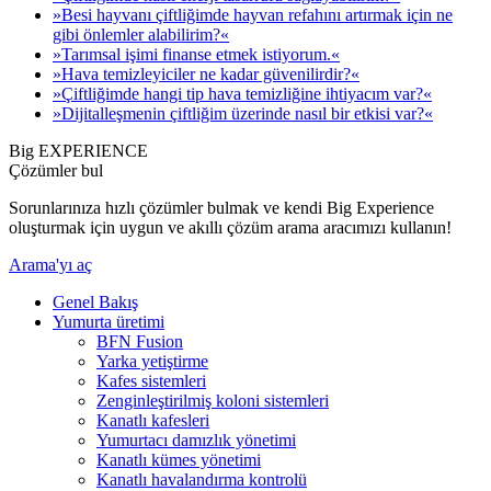
»Besi hayvanı çiftliğimde hayvan refahını artırmak için ne
gibi önlemler alabilirim?«
»Tarımsal işimi finanse etmek istiyorum.«
»Hava temizleyiciler ne kadar güvenilirdir?«
»Çiftliğimde hangi tip hava temizliğine ihtiyacım var?«
»Dijitalleşmenin çiftliğim üzerinde nasıl bir etkisi var?«
Big EXPERIENCE
Çözümler bul
Sorunlarınıza hızlı çözümler bulmak ve kendi Big Experience
oluşturmak için uygun ve akıllı çözüm arama aracımızı kullanın!
Arama'yı aç
Genel Bakış
Yumurta üretimi
BFN Fusion
Yarka yetiştirme
Kafes sistemleri
Zenginleştirilmiş koloni sistemleri
Kanatlı kafesleri
Yumurtacı damızlık yönetimi
Kanatlı kümes yönetimi
Kanatlı havalandırma kontrolü