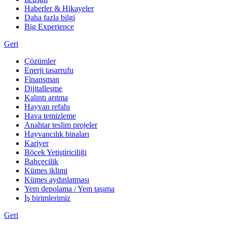
Haberler & Hikayeler
Daha fazla bilgi
Big Experience
Geri
Çözümler
Enerji tasarrufu
Finansman
Dijitalleşme
Kalıntı arıtma
Hayvan refahı
Hava temizleme
Anahtar teslim projeler
Hayvancılık binaları
Kariyer
Böcek Yetiştiriciliği
Bahçecilik
Kümes iklimi
Kümes aydınlatması
Yem depolama / Yem taşıma
İş birimlerimiz
Geri