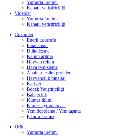
Yumurta üretimi
Kanatlı yetiştiriciliği
Videolar
Yumurta üretimi
Kanatlı yetiştiriciliği
Çözümler
Enerji tasarrufu
Finansman
Dijitalleşme
Kalıntı arıtma
Hayvan refahı
Hava temizleme
Anahtar teslim projeler
Hayvancılık binaları
Kariyer
Böcek Yetiştiriciliği
Bahçecilik
Kümes iklimi
Kümes aydınlatması
Yem depolama / Yem taşıma
İş birimlerimiz
Ürün
Yumurta üretimi