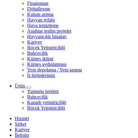
Finansman
Dijitalleşme
Kalıntı arıtma
Hayvan refahı
Hava temizleme
Anahtar teslim projeler
Hayvancılık binaları
Kariyer
Böcek Yetiştiriciliği
Bahçecilik
Kümes iklimi
Kümes aydınlatması
Yem depolama / Yem taşıma
İş birimlerimiz
Ürün
Yumurta üretimi
Bahçecilik
Kanatlı yetiştiriciliği
Böcek Yetiştiriciliği
Hizmet
Şirket
Kariyer
İletişim