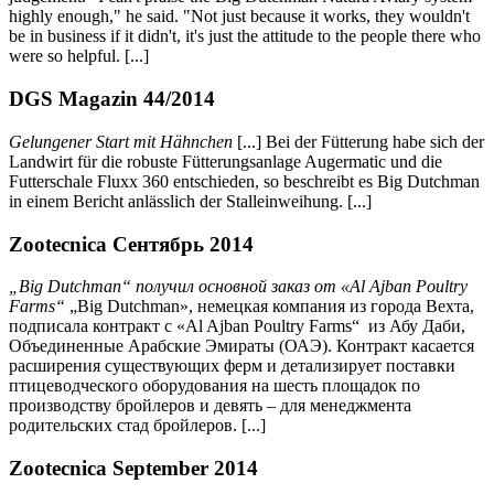
highly enough," he said. "Not just because it works, they wouldn't
be in business if it didn't, it's just the attitude to the people there who
were so helpful. [...]
DGS Magazin 44/2014
Gelungener Start mit Hähnchen
[...] Bei der Fütterung habe sich der
Landwirt für die robuste Fütterungsanlage Augermatic und die
Futterschale Fluxx 360 entschieden, so beschreibt es Big Dutchman
in einem Bericht anlässlich der Stalleinweihung. [...]
Zootecnica Сентябрь 2014
„
Big Dutchman
“ получил основной заказ от «
Al Ajban Poultry
Farms
“
„
Big
Dutchman
», немецкая компания из города Вехта,
подписала контракт с «
Al Ajban Poultry Farms
“ из Абу Даби,
Объединенные Арабские Эмираты (ОАЭ). Контракт касается
расширения существующих ферм и детализирует поставки
птицеводческого оборудования на шесть площадок по
производству бройлеров и девять – для менеджмента
родительских стад бройлеров. [...]
Zootecnica September 2014