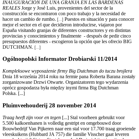
INAUGURACIÓN DE UNA GRANJA EN LAS BÁRDENAS
REALES
Jorge y José Luis, provenientes del sector de la
construcción se encontraron con poco trabajo y la necesidad de
hacer un cambio de rumbo.
Puestos en situación y para conocer
[...]
mejor el sector en el que decidieron introducirse, viajaron por
España visitando granjas de diferentes constructores y en distintas
provincias y conocimientos y finalmente - después de pedir cinco
presupuestos diferentes - escogieron la opción que les ofrecio BIG
DUTCHMAN.
[...]
Ogólnopolski Informator Drobiarski 11/2014
Kompleksowe wyposażenie firmy Big Dutchman do tuczu brojlera
Dnia 18 września 2014 roku na fermie pana Roberta Barana zostały
zorganizowane Drzwi Otwarte. Organizatorem tego wydarzenia
oprócz gospodarza była między inymi firma Big Dutchman
Polska. [...]
Pluimveehouderij 28 november 2014
Traag heeft zijn voor en tegen
[...] Stal voorheen gebruikt voor
5.500 kalkoenhanen is volledig gestript en omgebouwd door
Bouwbedrijf Van Pijkeren naar een stal voor 17.700 traag groeiende
vleeskuikens (Hubbard JA 757) die familie Visscher gaat leveren