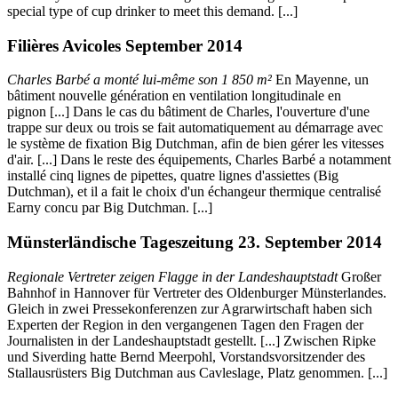
special type of cup drinker to meet this demand. [...]
Filières Avicoles September 2014
Charles Barbé a monté lui-même son 1 850 m
²
En Mayenne, un
bâtiment nouvelle génération en ventilation longitudinale en
pignon [...] Dans le cas du bâtiment de Charles, l'ouverture d'une
trappe sur deux ou trois se fait automatiquement au démarrage avec
le système de fixation Big Dutchman, afin de bien gérer les vitesses
d'air. [...] Dans le reste des équipements, Charles Barbé a notamment
installé cinq lignes de pipettes, quatre lignes d'assiettes (Big
Dutchman), et il a fait le choix d'un échangeur thermique centralisé
Earny concu par Big Dutchman. [...]
Münsterländische Tageszeitung 23. September 2014
Regionale Vertreter zeigen Flagge in der Landeshauptstadt
Großer
Bahnhof in Hannover für Vertreter des Oldenburger Münsterlandes.
Gleich in zwei Pressekonferenzen zur Agrarwirtschaft haben sich
Experten der Region in den vergangenen Tagen den Fragen der
Journalisten in der Landeshauptstadt gestellt. [...] Zwischen Ripke
und Siverding hatte Bernd Meerpohl, Vorstandsvorsitzender des
Stallausrüsters Big Dutchman aus Cavleslage, Platz genommen. [...]