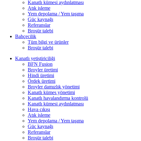
Kanatlı kümesi aydınlatması
Atık işleme
Yem depolama / Yem taşıma
Güç kaynağı
Referanslar
Broşür talebi
Bahçecilik
Tüm bilgi ve ürünler
Broşür talebi
Kanatlı yetiştiriciliği
BFN Fusion
Broyler üretimi
Hindi üretimi
Ördek üretimi
Broyler damızlık yönetimi
Kanatlı kümes yönetimi
Kanatlı havalandırma kontrolü
Kanatlı kümesi aydınlatması
Hava çıkışı
Atık işleme
Yem depolama / Yem taşıma
Güç kaynağı
Referanslar
Broşür talebi