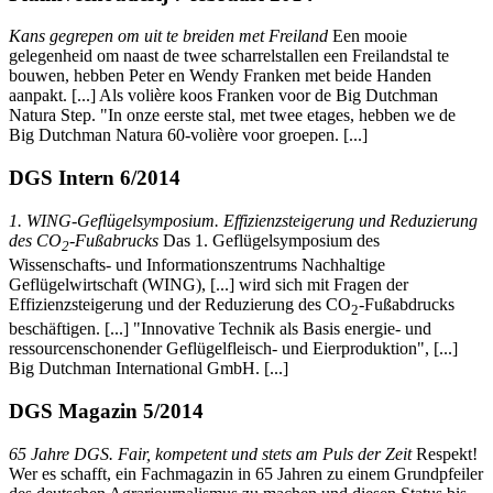
Kans gegrepen om uit te breiden met Freiland
Een mooie
gelegenheid om naast de twee scharrelstallen een Freilandstal te
bouwen, hebben Peter en Wendy Franken met beide Handen
aanpakt. [...] Als volière koos Franken voor de Big Dutchman
Natura Step. "In onze eerste stal, met twee etages, hebben we de
Big Dutchman Natura 60-volière voor groepen. [...]
DGS Intern 6/2014
1. WING-Geflügelsymposium. Effizienzsteigerung und Reduzierung
des CO
-Fußabrucks
Das 1. Geflügelsymposium des
2
Wissenschafts- und Informationszentrums Nachhaltige
Geflügelwirtschaft (WING), [...] wird sich mit Fragen der
Effizienzsteigerung und der Reduzierung des CO
-Fußabdrucks
2
beschäftigen. [...] "Innovative Technik als Basis energie- und
ressourcenschonender Geflügelfleisch- und Eierproduktion", [...]
Big Dutchman International GmbH. [...]
DGS Magazin 5/2014
65 Jahre DGS. Fair, kompetent und stets am Puls der Zeit
Respekt!
Wer es schafft, ein Fachmagazin in 65 Jahren zu einem Grundpfeiler