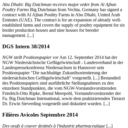
Abu Dhabi: Big Dutchman receives major order from Al Ajban
Poultry Farms
Big Dutchman from Vechta, Germany has signed a
contract with Al Ajban Poultry Farms in Abu Dhabi, United Arab
Emirates (UAE). The contract is for an expansion of already well-
established farms and covers the supply of poultry equipment for six
broiler production houses and nine houses for breeder
management. [...]
DGS Intern 38/2014
NGW stellt Positionspapier vor
Am 12. September 2014 hat der
NGW Niedersächsische Geflügelwirtschaft - Landesverband in der
Landespressekonferenz Niedersachsen in Hannover sein
Positionspapier "Die nachhaltige Zukunftsorientierung der
niedersächsischen Geflügelwirtschaft" vorgestellt. [...] Bestandteil
des Positionspapiers sind ausführliche Stellungnahmen zu den
einzelnen Standpunkten, die vom NGW-Vorstandsvorsitzenden
Friedrich-Otto Ripke, Bernd Meerpohl, Vorstandsvorsitzender der
Fa. Big Dutchman International, sowie dem praktizierenden Tierarzt
Dr. Erwin Sieverding vorgestellt und diskutiert wurden. [...]
Filières Avicoles Septembre 2014
Des oeufs à couver destinés à l'industrie pharmaceutique
[...]