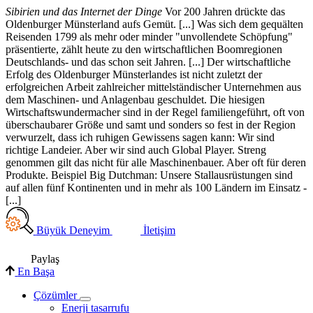
Sibirien und das Internet der Dinge
Vor 200 Jahren drückte das
Oldenburger Münsterland aufs Gemüt. [...] Was sich dem gequälten
Reisenden 1799 als mehr oder minder "unvollendete Schöpfung"
präsentierte, zählt heute zu den wirtschaftlichen Boomregionen
Deutschlands- und das schon seit Jahren. [...] Der wirtschaftliche
Erfolg des Oldenburger Münsterlandes ist nicht zuletzt der
erfolgreichen Arbeit zahlreicher mittelständischer Unternehmen aus
dem Maschinen- und Anlagenbau geschuldet. Die hiesigen
Wirtschaftswundermacher sind in der Regel familiengeführt, oft von
überschaubarer Größe und samt und sonders so fest in der Region
verwurzelt, dass ich ruhigen Gewissens sagen kann: Wir sind
richtige Landeier. Aber wir sind auch Global Player. Streng
genommen gilt das nicht für alle Maschinenbauer. Aber oft für deren
Produkte. Beispiel Big Dutchman: Unsere Stallausrüstungen sind
auf allen fünf Kontinenten und in mehr als 100 Ländern im Einsatz -
[...]
Büyük Deneyim
İletişim
Paylaş
En Başa
Çözümler
Enerji tasarrufu