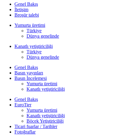
Genel Bakış
İletişim
Broşür talebi
Yumurta üretimi
Türkiye
Dünya genelinde
Kanatlı yetiştiriciliği
Türkiye
Dünya genelinde
Genel Bakış
Basın yayınları
Basın İncelemesi
Yumurta üretimi
Kanatlı yetiştiriciliği
Genel Bakış
EuroTier
Yumurta üretimi
Kanatlı yetiştiriciliği
Böcek Yetiştiriciliği
Ticari fuarlar / Tarihler
Fotoğraflar