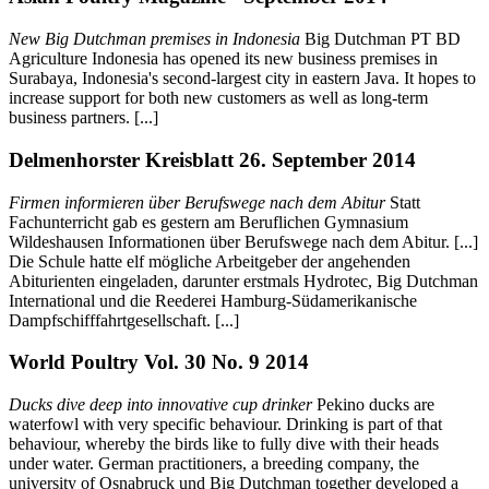
New Big Dutchman premises in Indonesia
Big Dutchman PT BD
Agriculture Indonesia has opened its new business premises in
Surabaya, Indonesia's second-largest city in eastern Java. It hopes to
increase support for both new customers as well as long-term
business partners. [...]
Delmenhorster Kreisblatt 26. September 2014
Firmen informieren über Berufswege nach dem Abitur
Statt
Fachunterricht gab es gestern am Beruflichen Gymnasium
Wildeshausen Informationen über Berufswege nach dem Abitur. [...]
Die Schule hatte elf mögliche Arbeitgeber der angehenden
Abiturienten eingeladen, darunter erstmals Hydrotec, Big Dutchman
International und die Reederei Hamburg-Südamerikanische
Dampfschifffahrtgesellschaft. [...]
World Poultry Vol. 30 No. 9 2014
Ducks dive deep into innovative cup drinker
Pekino ducks are
waterfowl with very specific behaviour. Drinking is part of that
behaviour, whereby the birds like to fully dive with their heads
under water. German practitioners, a breeding company, the
university of Osnabruck und Big Dutchman together developed a