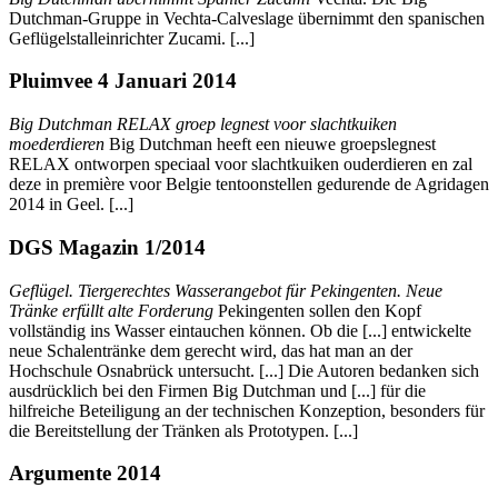
Dutchman-Gruppe in Vechta-Calveslage übernimmt den spanischen
Geflügelstalleinrichter Zucami. [...]
Pluimvee 4 Januari 2014
Big Dutchman RELAX groep legnest voor slachtkuiken
moederdieren
Big Dutchman heeft een nieuwe groepslegnest
RELAX ontworpen speciaal voor slachtkuiken ouderdieren en zal
deze in première voor Belgie tentoonstellen gedurende de Agridagen
2014 in Geel. [...]
DGS Magazin 1/2014
Geflügel. Tiergerechtes Wasserangebot für Pekingenten. Neue
Tränke erfüllt alte Forderung
Pekingenten sollen den Kopf
vollständig ins Wasser eintauchen können. Ob die [...] entwickelte
neue Schalentränke dem gerecht wird, das hat man an der
Hochschule Osnabrück untersucht. [...] Die Autoren bedanken sich
ausdrücklich bei den Firmen Big Dutchman und [...] für die
hilfreiche Beteiligung an der technischen Konzeption, besonders für
die Bereitstellung der Tränken als Prototypen. [...]
Argumente 2014