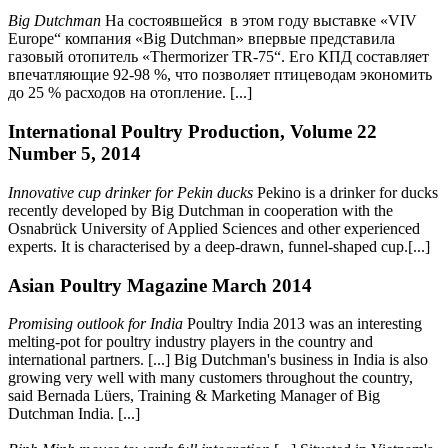
Big Dutchman
На состоявшейся в этом году выставке «
VIV
Europe
“ компания «
Big Dutchman
» впервые представила
газовый отопитель «
Thermorizer TR
-75“. Его КПД составляет
впечатляющие 92-98 %, что позволяет птицеводам экономить
до 25 % расходов на отопление. [...]
International Poultry Production, Volume 22
Number 5, 2014
Innovative cup drinker for Pekin ducks
Pekino is a drinker for ducks
recently developed by Big Dutchman in cooperation with the
Osnabrück University of Applied Sciences and other experienced
experts. It is characterised by a deep-drawn, funnel-shaped cup.[...]
Asian Poultry Magazine March 2014
Promising outlook for India
Poultry India 2013 was an interesting
melting-pot for poultry industry players in the country and
international partners. [...] Big Dutchman's business in India is also
growing very well with many customers throughout the country,
said Bernada Lüers, Training & Marketing Manager of Big
Dutchman India. [...]