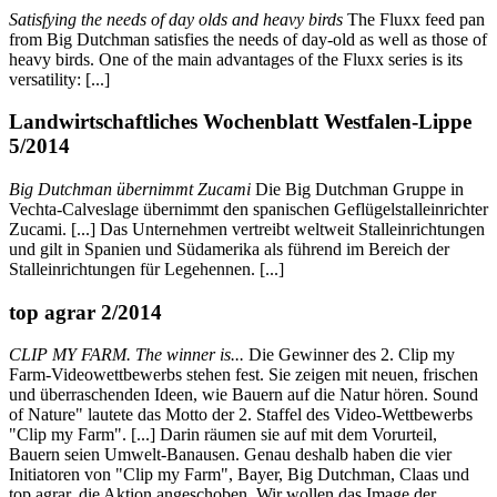
Satisfying the needs of day olds and heavy birds
The Fluxx feed pan
from Big Dutchman satisfies the needs of day-old as well as those of
heavy birds. One of the main advantages of the Fluxx series is its
versatility: [...]
Landwirtschaftliches Wochenblatt Westfalen-Lippe
5/2014
Big Dutchman übernimmt Zucami
Die Big Dutchman Gruppe in
Vechta-Calveslage übernimmt den spanischen Geflügelstalleinrichter
Zucami. [...] Das Unternehmen vertreibt weltweit Stalleinrichtungen
und gilt in Spanien und Südamerika als führend im Bereich der
Stalleinrichtungen für Legehennen. [...]
top agrar 2/2014
CLIP MY FARM. The winner is...
Die Gewinner des 2. Clip my
Farm-Videowettbewerbs stehen fest. Sie zeigen mit neuen, frischen
und überraschenden Ideen, wie Bauern auf die Natur hören. Sound
of Nature" lautete das Motto der 2. Staffel des Video-Wettbewerbs
"Clip my Farm". [...] Darin räumen sie auf mit dem Vorurteil,
Bauern seien Umwelt-Banausen. Genau deshalb haben die vier
Initiatoren von "Clip my Farm", Bayer, Big Dutchman, Claas und
top agrar, die Aktion angeschoben. Wir wollen das Image der