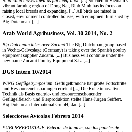
Binh Minh moves towards full integration
[...] Situated in Vietnam's
vibrant farming region of Dong Nai, Binh Minh has its focus on
raising local breeds and expanding. [...] All birds are raised in
closed, environment controlled houses, with equipment furnished by
Big Dutchman. [...]
Arab World Agribusiness, Vol. 30 2014, No. 2
Big Dutchman takes over Zucami
The Big Dutchman group based
in Vechta-Calveslage (Germany) is taking over the Spanish poultry
equipment supplier Zucami. [...] Business will continue under the
new name Zucami Poultry Equipment S.L. [...]
DGS Intern 10/2014
WING Geflügelsymposium
. Geflügelbranche hat große Fortschritte
und Ressourceneinsparungen erreicht [...] Die Rolle innovativer
Technik als Basis energie- und ressourcenschonender
Geflügelfleisch- und Eierproduktion stellte Hans-Jürgen Seiffert,
Big Dutchman International GmbH, dar. [...]
Selecciones Avícolas Febrero 2014
PUBLIRREPORTAJE. Exterior de la nave, con los paneles de