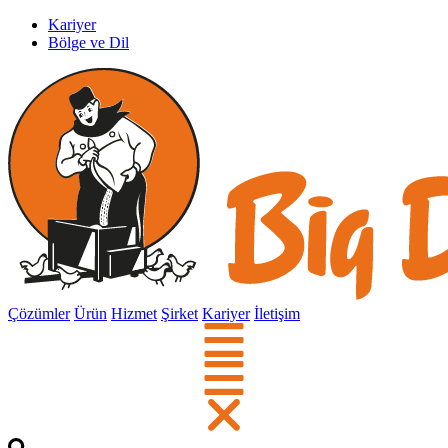
Kariyer
Bölge ve Dil
Çözümler
Ürün
Hizmet
Şirket
Kariyer
İletişim