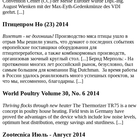
Convention Center (CC) der Messe Eurotier wurde Dipl.-Ing.
August Wienken mit der Max-Eyth-Gedenkmünze des VDI
geehrt. [...]
Птицепром Но (23) 2014
Взлетит - не догонишь!
Производство мяса птицы ушло в
отрыв Мы решили узнать, что думают о последних событиях
европейские поставщики оборудования для
птицепереработки, а также комбикормовых производств,
организовав заочный круглый стол. [...]
Бернд Мерполь:
- На
протяжении многих лет российский рынок, безусловно, был
самым большим для компании
Big Dutchman
. За время работы
в России удалось реаилизовать много успешных проектов, за
что мы, несомненно, благодарны. [...]
World Poultry Volume 30, No. 6 2014
Thriving flocks through new heater
The Thermorizer TR75 is a new
concept in poultry house heating. Field tests in Germany have
proved the advantages of the device which include low noise levels,
optimum heat distribution, energy savings and sturdiness. [...]
Zootecnica Июль - Август 2014