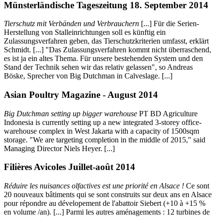
Münsterländische Tageszeitung 18. September 2014
Tierschutz mit Verbänden und Verbrauchern
[...] Für die Serien-
Herstellung von Stalleinrichtungen soll es künftig ein
Zulassungsverfahren geben, das Tierschutzkriterien umfasst, erklärt
Schmidt. [...] "Das Zulassungsverfahren kommt nicht überraschend,
es ist ja ein altes Thema. Für unsere bestehenden System und den
Stand der Technik sehen wir das relativ gelassen", so Andreas
Böske, Sprecher von Big Dutchman in Calveslage. [...]
Asian Poultry Magazine - August 2014
Big Dutchman setting up bigger warehouse
PT BD Agriculture
Indonesia is currently setting up a new integrated 3-storey office-
warehouse complex in West Jakarta with a capacity of 1500sqm
storage. "We are targeting completion in the middle of 2015," said
Managing Director Niels Heyer. [...]
Filières Avicoles Juillet-août 2014
Réduire les nuisances olfactives est une priorité en Alsace !
Ce sont
20 nouveaux bâtiments qui se sont construits sur deux ans en Alsace
pour répondre au dévelopement de l'abattoir Siebert (+10 à +15 %
en volume /an). [...] Parmi les autres aménagements : 12 turbines de