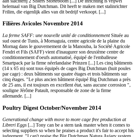
aan slachterij 2 Sisters Storteboom [...] De inrichting is vrijwel
helemaal van Big Dutchman. Dit heeft te maken met stalinrichter
Frilim, die eigenlijk alles van dit bedrijf verkoopt. [...]
Filières Avicoles Novembre 2014
La ferme SAFF: une nouvelle unité de conditionnement
Située au
sud ouest de Tunis, à Mornaguia, centre agricole de la plaine du
Mornag dans le gouvernement de la Manouba, la Société Agricole
Fendri et Fils (SAFF) vient d'inaugurer son deuxième centre de
conditionnement d'oeufs automatisé, équipé de l'emballeuse
Smartpack par la firme néerlandaise Prinzen [...] Les cinq bâtiments
(14 x 65 m) sont tous équipés de cages Big Dutchman (huit poules
par cage) : deux bâtiments sur quatre étages et trois bâtiments sur
cinq étages. "Le plus ancien bâtiment équipé Big Dutchman a près
de 25 ans, il est toujours en excellent état, sans aucune corrosion ",
souligne Jérôme Patault, responsable de zone de la firme
allemande. [...]
Poultry Digest October/November 2014
Generational change with move to more cage free production at
Libreri Eggs
[...] Tony can be a stern task master when it comes to
selecting suppliers so when he praises a product it's fair to accept his
judgement. "I can't praise the Big Dutchman Natura Aviary system