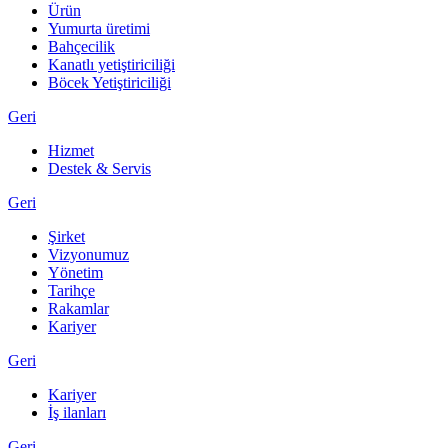
Ürün
Yumurta üretimi
Bahçecilik
Kanatlı yetiştiriciliği
Böcek Yetiştiriciliği
Geri
Hizmet
Destek & Servis
Geri
Şirket
Vizyonumuz
Yönetim
Tarihçe
Rakamlar
Kariyer
Geri
Kariyer
İş ilanları
Geri