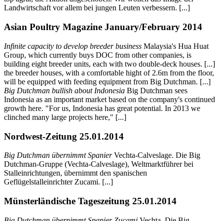
Landwirtschaft vor allem bei jungen Leuten verbessern. [...]
Asian Poultry Magazine January/February 2014
Infinite capacity to develop breeder business
Malaysia's Hua Huat
Group, which currently buys DOC from other companies, is
building eight breeder units, each with two double-deck houses. [...]
the breeder houses, with a comfortable hight of 2.6m from the floor,
will be equipped with feeding equipment from Big Dutchman. [...]
Big Dutchman bullish about Indonesia
Big Dutchman sees
Indonesia as an important market based on the company's continued
growth here. "For us, Indonesia has great potential. In 2013 we
clinched many large projects here," [...]
Nordwest-Zeitung 25.01.2014
Big Dutchman übernimmt Spanier
Vechta-Calveslage. Die Big
Dutchman-Gruppe (Vechta-Calveslage), Weltmarktführer bei
Stalleinrichtungen, übernimmt den spanischen
Geflügelstalleinrichter Zucami. [...]
Münsterländische Tageszeitung 25.01.2014
Big Dutchman übernimmt Spanier Zucami
Vechta. Die Big