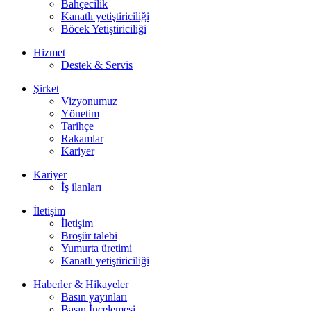
Bahçecilik
Kanatlı yetiştiriciliği
Böcek Yetiştiriciliği
Hizmet
Destek & Servis
Şirket
Vizyonumuz
Yönetim
Tarihçe
Rakamlar
Kariyer
Kariyer
İş ilanları
İletişim
İletişim
Broşür talebi
Yumurta üretimi
Kanatlı yetiştiriciliği
Haberler & Hikayeler
Basın yayınları
Basın İncelemesi