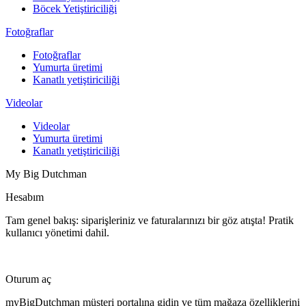
Böcek Yetiştiriciliği
Fotoğraflar
Fotoğraflar
Yumurta üretimi
Kanatlı yetiştiriciliği
Videolar
Videolar
Yumurta üretimi
Kanatlı yetiştiriciliği
My Big Dutchman
Hesabım
Tam genel bakış: siparişleriniz ve faturalarınızı bir göz atışta! Pratik
kullanıcı yönetimi dahil.
Oturum aç
myBigDutchman müşteri portalına gidin ve tüm mağaza özelliklerini