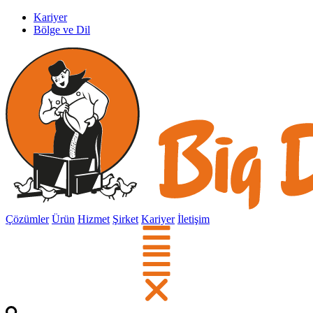
Kariyer
Bölge ve Dil
Çözümler
Ürün
Hizmet
Şirket
Kariyer
İletişim