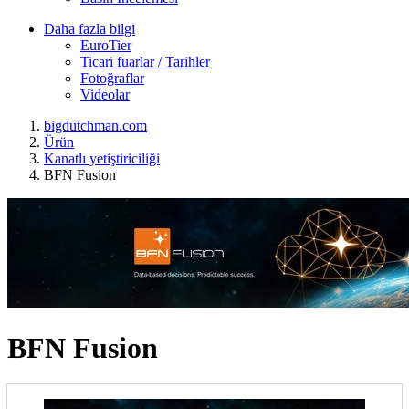
Daha fazla bilgi
EuroTier
Ticari fuarlar / Tarihler
Fotoğraflar
Videolar
bigdutchman.com
Ürün
Kanatlı yetiştiriciliği
BFN Fusion
BFN Fusion