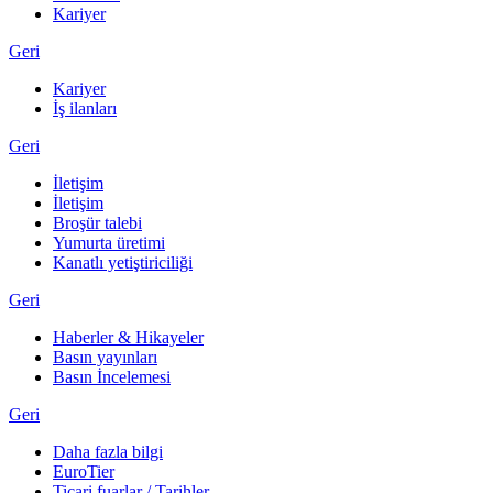
Kariyer
Geri
Kariyer
İş ilanları
Geri
İletişim
İletişim
Broşür talebi
Yumurta üretimi
Kanatlı yetiştiriciliği
Geri
Haberler & Hikayeler
Basın yayınları
Basın İncelemesi
Geri
Daha fazla bilgi
EuroTier
Ticari fuarlar / Tarihler