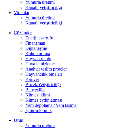
Yumurta üretimi
Kanatlı yetiştiriciliği
Videolar
Yumurta üretimi
Kanatlı yetiştiriciliği
Çözümler
Enerji tasarrufu
Finansman
Dijitalleşme
Kalıntı arıtma
Hayvan refahı
Hava temizleme
Anahtar teslim projeler
Hayvancılık binaları
Kariyer
Böcek Yetiştiriciliği
Bahçecilik
Kümes iklimi
Kümes aydınlatması
Yem depolama / Yem taşıma
İş birimlerimiz
Ürün
Yumurta üretimi