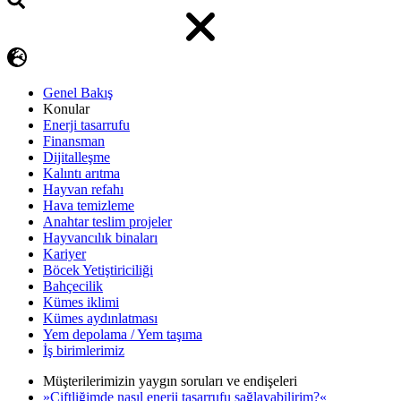
Genel Bakış
Konular
Enerji tasarrufu
Finansman
Dijitalleşme
Kalıntı arıtma
Hayvan refahı
Hava temizleme
Anahtar teslim projeler
Hayvancılık binaları
Kariyer
Böcek Yetiştiriciliği
Bahçecilik
Kümes iklimi
Kümes aydınlatması
Yem depolama / Yem taşıma
İş birimlerimiz
Müşterilerimizin yaygın soruları ve endişeleri
»Çiftliğimde nasıl enerji tasarrufu sağlayabilirim?«