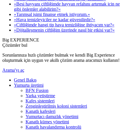
»Besi hayvanı çiftliğimde hayvan refahını artırmak için ne
gibi önlemler alabilirim?«
»Tarımsal işimi finanse etmek istiyorum.«
»Hava temizleyiciler ne kadar güvenilirdir?«
»Çiftliğimde hangi tip hava temizliğine ihtiyacım var?«
»Dijitalleşmenin çiftliğim üzerinde nasıl bir etkisi var?«
Big EXPERIENCE
Çözümler bul
Sorunlarınıza hızlı çözümler bulmak ve kendi Big Experience
oluşturmak için uygun ve akıllı çözüm arama aracımızı kullanın!
Arama'yı aç
Genel Bakış
Yumurta üretimi
BFN Fusion
Yarka yetiştirme
Kafes sistemleri
Zenginleştirilmiş koloni sistemleri
Kanatlı kafesleri
Yumurtacı damızlık yönetimi
Kanatlı kümes yönetimi
Kanatlı havalandırma kontrolü