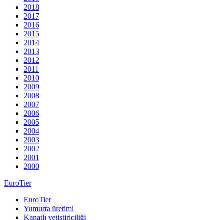
2018
2017
2016
2015
2014
2013
2012
2011
2010
2009
2008
2007
2006
2005
2004
2003
2002
2001
2000
EuroTier
EuroTier
Yumurta üretimi
Kanatlı yetiştiriciliği