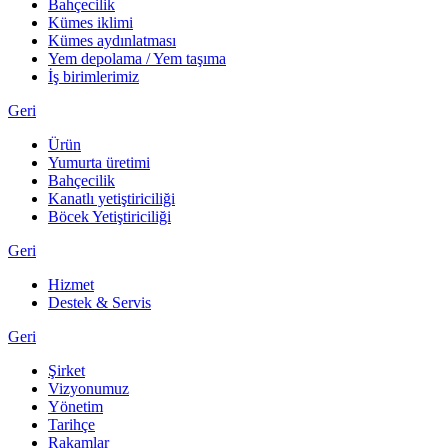
Bahçecilik
Kümes iklimi
Kümes aydınlatması
Yem depolama / Yem taşıma
İş birimlerimiz
Geri
Ürün
Yumurta üretimi
Bahçecilik
Kanatlı yetiştiriciliği
Böcek Yetiştiriciliği
Geri
Hizmet
Destek & Servis
Geri
Şirket
Vizyonumuz
Yönetim
Tarihçe
Rakamlar