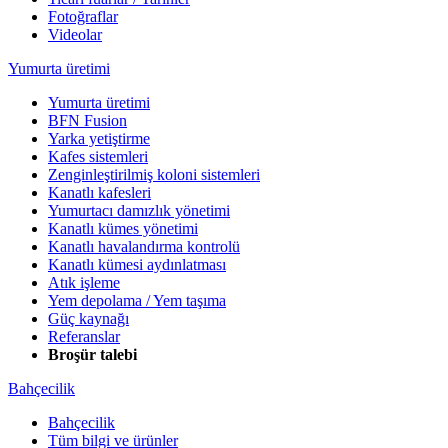
Fotoğraflar
Videolar
Yumurta üretimi
Yumurta üretimi
BFN Fusion
Yarka yetiştirme
Kafes sistemleri
Zenginleştirilmiş koloni sistemleri
Kanatlı kafesleri
Yumurtacı damızlık yönetimi
Kanatlı kümes yönetimi
Kanatlı havalandırma kontrolü
Kanatlı kümesi aydınlatması
Atık işleme
Yem depolama / Yem taşıma
Güç kaynağı
Referanslar
Broşür talebi
Bahçecilik
Bahçecilik
Tüm bilgi ve ürünler