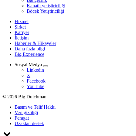
Bahçecilik
Kanatlı yetiştiriciliği
Böcek Yetiştiriciliği
Hizmet
Şirket
Kariyer
İletişim
Haberler & Hikayeler
Daha fazla bilgi
Big Experience
Sosyal Medya
Linkedin
X
Facebook
YouTube
© 2026 Big Dutchman
Basım ve Telif Hakkı
Veri gizliliği
Feragat
Uzaktan destek