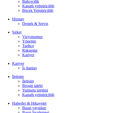
Bahçecilik
Kanatlı yetiştiriciliği
Böcek Yetiştiriciliği
Hizmet
Destek & Servis
Şirket
Vizyonumuz
Yönetim
Tarihçe
Rakamlar
Kariyer
Kariyer
İş ilanları
İletişim
İletişim
Broşür talebi
Yumurta üretimi
Kanatlı yetiştiriciliği
Haberler & Hikayeler
Basın yayınları
Basın İncelemesi