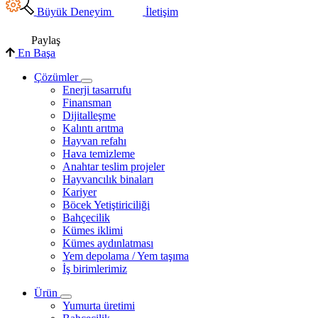
Büyük Deneyim
İletişim
Paylaş
En Başa
Çözümler
Enerji tasarrufu
Finansman
Dijitalleşme
Kalıntı arıtma
Hayvan refahı
Hava temizleme
Anahtar teslim projeler
Hayvancılık binaları
Kariyer
Böcek Yetiştiriciliği
Bahçecilik
Kümes iklimi
Kümes aydınlatması
Yem depolama / Yem taşıma
İş birimlerimiz
Ürün
Yumurta üretimi