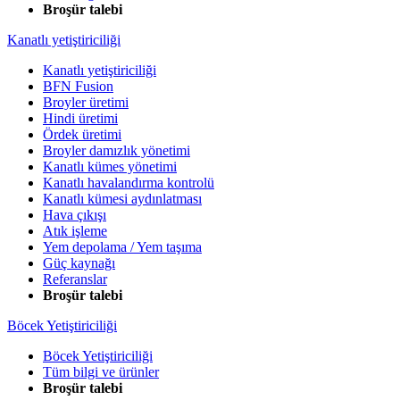
Broşür talebi
Kanatlı yetiştiriciliği
Kanatlı yetiştiriciliği
BFN Fusion
Broyler üretimi
Hindi üretimi
Ördek üretimi
Broyler damızlık yönetimi
Kanatlı kümes yönetimi
Kanatlı havalandırma kontrolü
Kanatlı kümesi aydınlatması
Hava çıkışı
Atık işleme
Yem depolama / Yem taşıma
Güç kaynağı
Referanslar
Broşür talebi
Böcek Yetiştiriciliği
Böcek Yetiştiriciliği
Tüm bilgi ve ürünler
Broşür talebi