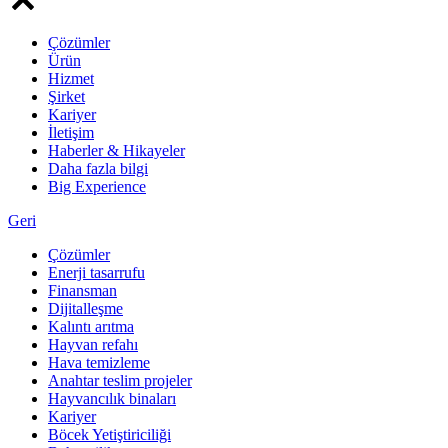
Çözümler
Ürün
Hizmet
Şirket
Kariyer
İletişim
Haberler & Hikayeler
Daha fazla bilgi
Big Experience
Geri
Çözümler
Enerji tasarrufu
Finansman
Dijitalleşme
Kalıntı arıtma
Hayvan refahı
Hava temizleme
Anahtar teslim projeler
Hayvancılık binaları
Kariyer
Böcek Yetiştiriciliği