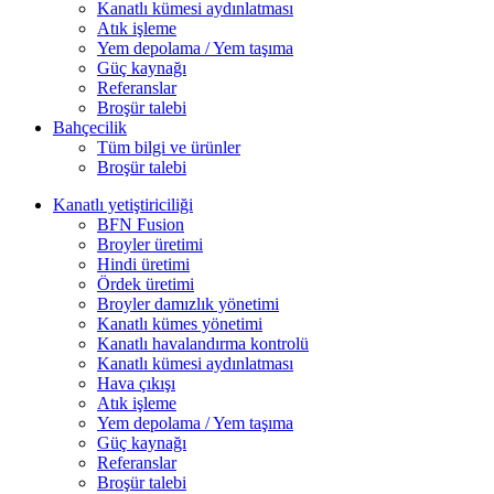
Kanatlı kümesi aydınlatması
Atık işleme
Yem depolama / Yem taşıma
Güç kaynağı
Referanslar
Broşür talebi
Bahçecilik
Tüm bilgi ve ürünler
Broşür talebi
Kanatlı yetiştiriciliği
BFN Fusion
Broyler üretimi
Hindi üretimi
Ördek üretimi
Broyler damızlık yönetimi
Kanatlı kümes yönetimi
Kanatlı havalandırma kontrolü
Kanatlı kümesi aydınlatması
Hava çıkışı
Atık işleme
Yem depolama / Yem taşıma
Güç kaynağı
Referanslar
Broşür talebi