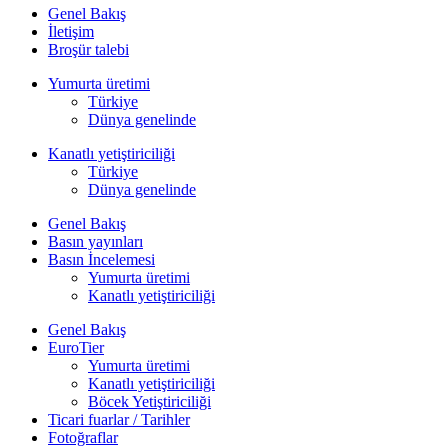
Genel Bakış
İletişim
Broşür talebi
Yumurta üretimi
Türkiye
Dünya genelinde
Kanatlı yetiştiriciliği
Türkiye
Dünya genelinde
Genel Bakış
Basın yayınları
Basın İncelemesi
Yumurta üretimi
Kanatlı yetiştiriciliği
Genel Bakış
EuroTier
Yumurta üretimi
Kanatlı yetiştiriciliği
Böcek Yetiştiriciliği
Ticari fuarlar / Tarihler
Fotoğraflar