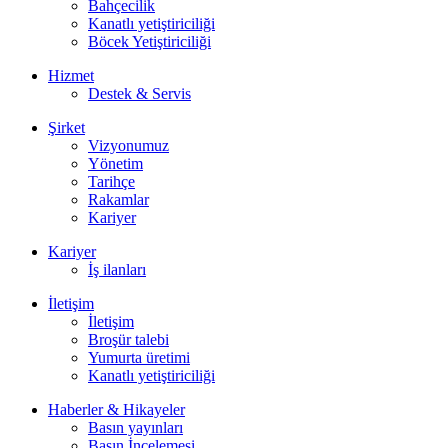
Bahçecilik
Kanatlı yetiştiriciliği
Böcek Yetiştiriciliği
Hizmet
Destek & Servis
Şirket
Vizyonumuz
Yönetim
Tarihçe
Rakamlar
Kariyer
Kariyer
İş ilanları
İletişim
İletişim
Broşür talebi
Yumurta üretimi
Kanatlı yetiştiriciliği
Haberler & Hikayeler
Basın yayınları
Basın İncelemesi