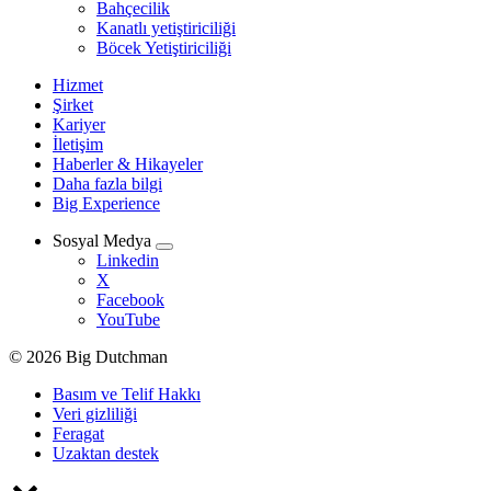
Bahçecilik
Kanatlı yetiştiriciliği
Böcek Yetiştiriciliği
Hizmet
Şirket
Kariyer
İletişim
Haberler & Hikayeler
Daha fazla bilgi
Big Experience
Sosyal Medya
Linkedin
X
Facebook
YouTube
© 2026 Big Dutchman
Basım ve Telif Hakkı
Veri gizliliği
Feragat
Uzaktan destek