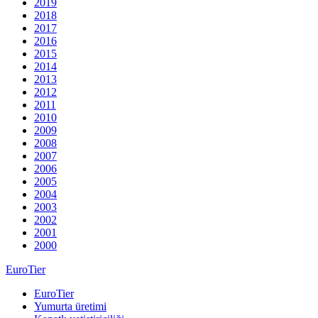
2019
2018
2017
2016
2015
2014
2013
2012
2011
2010
2009
2008
2007
2006
2005
2004
2003
2002
2001
2000
EuroTier
EuroTier
Yumurta üretimi