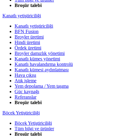
Broşür talebi
Kanatlı yetiştiriciliği
Kanatlı yetiştiriciliği
BFN Fusion
Broyler üretimi
Hindi üretimi
Ördek üretimi
Broyler damızlık yönetimi
Kanatlı kümes yönetimi
Kanatlı havalandırma kontrolü
Kanatlı kümesi aydınlatması
Hava çıkışı
Atık işleme
Yem depolama / Yem taşıma
Güç kaynağı
Referanslar
Broşür talebi
Böcek Yetiştiriciliği
Böcek Yetiştiriciliği
Tüm bilgi ve ürünler
Broşür talebi