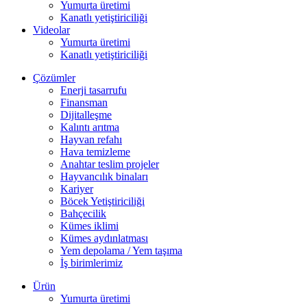
Yumurta üretimi
Kanatlı yetiştiriciliği
Videolar
Yumurta üretimi
Kanatlı yetiştiriciliği
Çözümler
Enerji tasarrufu
Finansman
Dijitalleşme
Kalıntı arıtma
Hayvan refahı
Hava temizleme
Anahtar teslim projeler
Hayvancılık binaları
Kariyer
Böcek Yetiştiriciliği
Bahçecilik
Kümes iklimi
Kümes aydınlatması
Yem depolama / Yem taşıma
İş birimlerimiz
Ürün
Yumurta üretimi