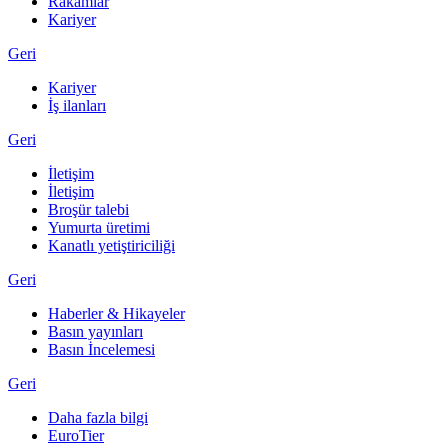
Rakamlar
Kariyer
Geri
Kariyer
İş ilanları
Geri
İletişim
İletişim
Broşür talebi
Yumurta üretimi
Kanatlı yetiştiriciliği
Geri
Haberler & Hikayeler
Basın yayınları
Basın İncelemesi
Geri
Daha fazla bilgi
EuroTier