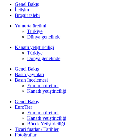
Genel Bakış
İletişim
Broşür talebi
Yumurta üretimi
Türkiye
Dünya genelinde
Kanatlı yetiştiriciliği
Türkiye
Dünya genelinde
Genel Bakış
Basın yayınları
Basın İncelemesi
Yumurta üretimi
Kanatlı yetiştiriciliği
Genel Bakış
EuroTier
Yumurta üretimi
Kanatlı yetiştiriciliği
Böcek Yetiştiriciliği
Ticari fuarlar / Tarihler
Fotoğraflar