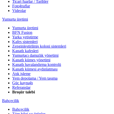
Ticari fuarlar / Tarihler
Fotoğraflar
Videolar
Yumurta üretimi
Yumurta üretimi
BFN Fusion
Yarka yetiştirme
Kafes sistemleri
Zenginleştirilmiş koloni sistemleri
Kanatlı kafesleri
Yumurtacı damızlık yönetimi
Kanatlı kümes yönetimi
Kanatlı havalandırma kontrolü
Kanatlı kümesi aydınlatması
Atık işleme
Yem depolama / Yem taşıma
Güç kaynağı
Referanslar
Broşür talebi
Bahçecilik
Bahçecilik
Tüm bilgi ve ürünler