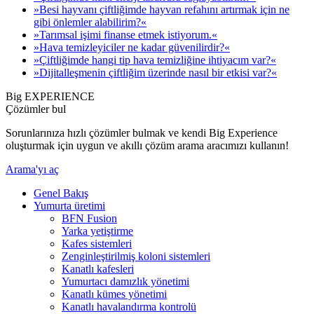
»Besi hayvanı çiftliğimde hayvan refahını artırmak için ne
gibi önlemler alabilirim?«
»Tarımsal işimi finanse etmek istiyorum.«
»Hava temizleyiciler ne kadar güvenilirdir?«
»Çiftliğimde hangi tip hava temizliğine ihtiyacım var?«
»Dijitalleşmenin çiftliğim üzerinde nasıl bir etkisi var?«
Big EXPERIENCE
Çözümler bul
Sorunlarınıza hızlı çözümler bulmak ve kendi Big Experience
oluşturmak için uygun ve akıllı çözüm arama aracımızı kullanın!
Arama'yı aç
Genel Bakış
Yumurta üretimi
BFN Fusion
Yarka yetiştirme
Kafes sistemleri
Zenginleştirilmiş koloni sistemleri
Kanatlı kafesleri
Yumurtacı damızlık yönetimi
Kanatlı kümes yönetimi
Kanatlı havalandırma kontrolü