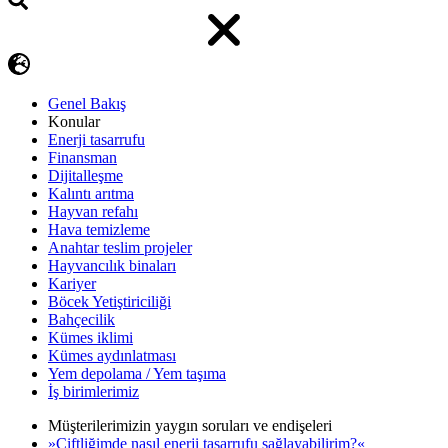
Genel Bakış
Konular
Enerji tasarrufu
Finansman
Dijitalleşme
Kalıntı arıtma
Hayvan refahı
Hava temizleme
Anahtar teslim projeler
Hayvancılık binaları
Kariyer
Böcek Yetiştiriciliği
Bahçecilik
Kümes iklimi
Kümes aydınlatması
Yem depolama / Yem taşıma
İş birimlerimiz
Müşterilerimizin yaygın soruları ve endişeleri
»Çiftliğimde nasıl enerji tasarrufu sağlayabilirim?«