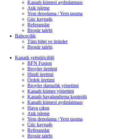
Kanatlı kümesi aydınlatması
Atık işleme
Yem depolama / Yem taşıma
Güç kaynağı
Referanslar
Broşür talebi
Bahçecilik
Tüm bilgi ve ürünler
Broşür talebi
Kanatlı yetiştiriciliği
BFN Fusion
Broyler üretimi
Hindi üretimi
Ördek üretimi
Broyler damızlık yönetimi
Kanatlı kümes yönetimi
Kanatlı havalandırma kontrolü
Kanatlı kümesi aydınlatması
Hava çıkışı
Atık işleme
Yem depolama / Yem taşıma
Güç kaynağı
Referanslar
Broşür talebi