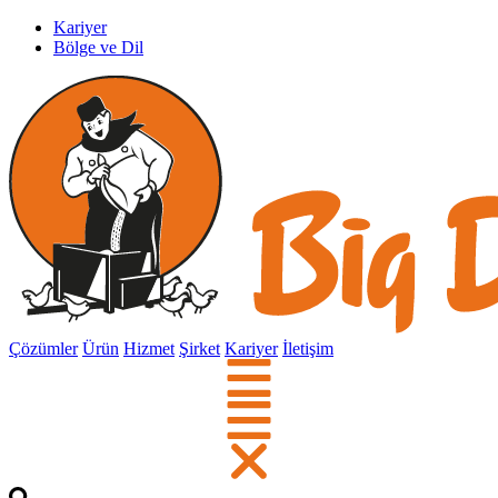
Kariyer
Bölge ve Dil
Çözümler
Ürün
Hizmet
Şirket
Kariyer
İletişim