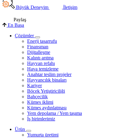
Büyük Deneyim
İletişim
Paylaş
En Başa
Çözümler
Enerji tasarrufu
Finansman
Dijitalleşme
Kalıntı arıtma
Hayvan refahı
Hava temizleme
Anahtar teslim projeler
Hayvancılık binaları
Kariyer
Böcek Yetiştiriciliği
Bahçecilik
Kümes iklimi
Kümes aydınlatması
Yem depolama / Yem taşıma
İş birimlerimiz
Ürün
Yumurta üretimi