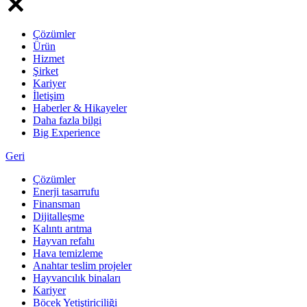
Çözümler
Ürün
Hizmet
Şirket
Kariyer
İletişim
Haberler & Hikayeler
Daha fazla bilgi
Big Experience
Geri
Çözümler
Enerji tasarrufu
Finansman
Dijitalleşme
Kalıntı arıtma
Hayvan refahı
Hava temizleme
Anahtar teslim projeler
Hayvancılık binaları
Kariyer
Böcek Yetiştiriciliği