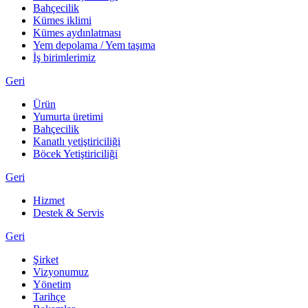
Bahçecilik
Kümes iklimi
Kümes aydınlatması
Yem depolama / Yem taşıma
İş birimlerimiz
Geri
Ürün
Yumurta üretimi
Bahçecilik
Kanatlı yetiştiriciliği
Böcek Yetiştiriciliği
Geri
Hizmet
Destek & Servis
Geri
Şirket
Vizyonumuz
Yönetim
Tarihçe