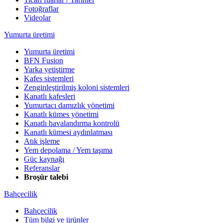
Fotoğraflar
Videolar
Yumurta üretimi
Yumurta üretimi
BFN Fusion
Yarka yetiştirme
Kafes sistemleri
Zenginleştirilmiş koloni sistemleri
Kanatlı kafesleri
Yumurtacı damızlık yönetimi
Kanatlı kümes yönetimi
Kanatlı havalandırma kontrolü
Kanatlı kümesi aydınlatması
Atık işleme
Yem depolama / Yem taşıma
Güç kaynağı
Referanslar
Broşür talebi
Bahçecilik
Bahçecilik
Tüm bilgi ve ürünler