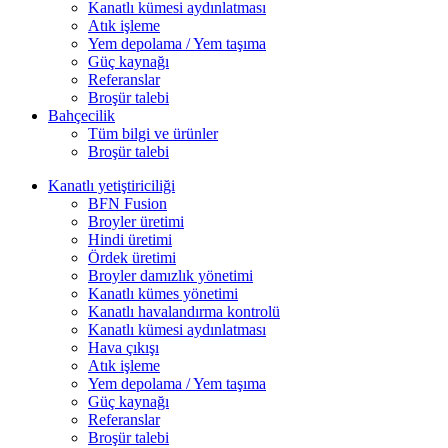
Kanatlı kümesi aydınlatması
Atık işleme
Yem depolama / Yem taşıma
Güç kaynağı
Referanslar
Broşür talebi
Bahçecilik
Tüm bilgi ve ürünler
Broşür talebi
Kanatlı yetiştiriciliği
BFN Fusion
Broyler üretimi
Hindi üretimi
Ördek üretimi
Broyler damızlık yönetimi
Kanatlı kümes yönetimi
Kanatlı havalandırma kontrolü
Kanatlı kümesi aydınlatması
Hava çıkışı
Atık işleme
Yem depolama / Yem taşıma
Güç kaynağı
Referanslar
Broşür talebi