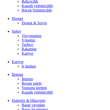
Bahçecilik
Kanatlı yetiştiriciliği
Böcek Yetiştiriciliği
Hizmet
Destek & Servis
Şirket
Vizyonumuz
Yönetim
Tarihçe
Rakamlar
Kariyer
Kariyer
İş ilanları
İletişim
İletişim
Broşür talebi
Yumurta üretimi
Kanatlı yetiştiriciliği
Haberler & Hikayeler
Basın yayınları
Basın İncelemesi