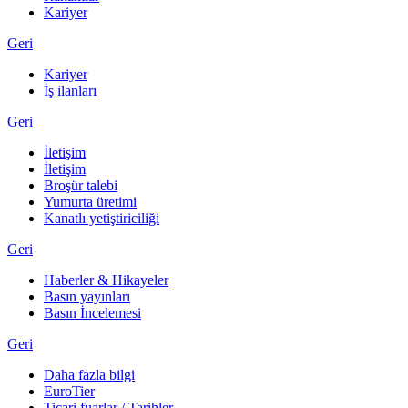
Kariyer
Geri
Kariyer
İş ilanları
Geri
İletişim
İletişim
Broşür talebi
Yumurta üretimi
Kanatlı yetiştiriciliği
Geri
Haberler & Hikayeler
Basın yayınları
Basın İncelemesi
Geri
Daha fazla bilgi
EuroTier
Ticari fuarlar / Tarihler