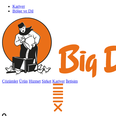
Kariyer
Bölge ve Dil
Çözümler
Ürün
Hizmet
Şirket
Kariyer
İletişim