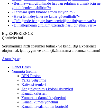
»Besi hayvanı çiftliğimde hayvan refahını artırmak için ne
gibi önlemler alabilirim?«
»Tarımsal işimi finanse etmek istiyorum.«
»Hava temizleyiciler ne kadar güvenilirdir?«
»Çiftliğimde hangi tip hava temizliğine ihtiyacım var?«
»Dijitalleşmenin çiftliğim üzerinde nasıl bir etkisi var?«
Big EXPERIENCE
Çözümler bul
Sorunlarınıza hızlı çözümler bulmak ve kendi Big Experience
oluşturmak için uygun ve akıllı çözüm arama aracımızı kullanın!
Arama'yı aç
Genel Bakış
Yumurta üretimi
BFN Fusion
Yarka yetiştirme
Kafes sistemleri
Zenginleştirilmiş koloni sistemleri
Kanatlı kafesleri
Yumurtacı damızlık yönetimi
Kanatlı kümes yönetimi
Kanatlı havalandırma kontrolü