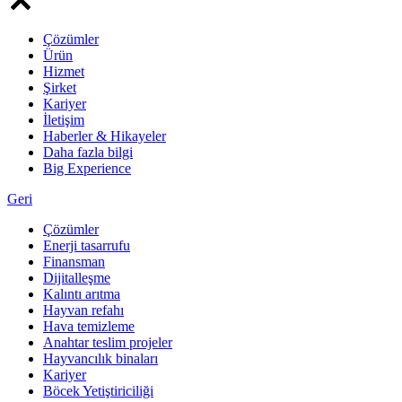
Çözümler
Ürün
Hizmet
Şirket
Kariyer
İletişim
Haberler & Hikayeler
Daha fazla bilgi
Big Experience
Geri
Çözümler
Enerji tasarrufu
Finansman
Dijitalleşme
Kalıntı arıtma
Hayvan refahı
Hava temizleme
Anahtar teslim projeler
Hayvancılık binaları
Kariyer
Böcek Yetiştiriciliği