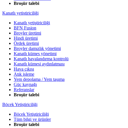
Broşür talebi
Kanatlı yetiştiriciliği
Kanatlı yetiştiriciliği
BFN Fusion
Broyler üretimi
Hindi üretimi
Ördek üretimi
Broyler damızlık yönetimi
Kanatlı kümes yönetimi
Kanatlı havalandırma kontrolü
Kanatlı kümesi aydınlatması
Hava çıkışı
Atık işleme
Yem depolama / Yem taşıma
Güç kaynağı
Referanslar
Broşür talebi
Böcek Yetiştiriciliği
Böcek Yetiştiriciliği
Tüm bilgi ve ürünler
Broşür talebi