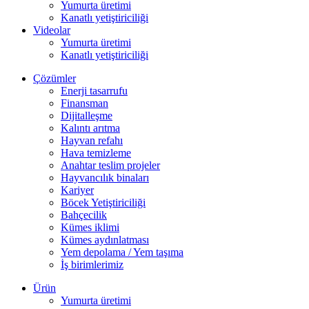
Yumurta üretimi
Kanatlı yetiştiriciliği
Videolar
Yumurta üretimi
Kanatlı yetiştiriciliği
Çözümler
Enerji tasarrufu
Finansman
Dijitalleşme
Kalıntı arıtma
Hayvan refahı
Hava temizleme
Anahtar teslim projeler
Hayvancılık binaları
Kariyer
Böcek Yetiştiriciliği
Bahçecilik
Kümes iklimi
Kümes aydınlatması
Yem depolama / Yem taşıma
İş birimlerimiz
Ürün
Yumurta üretimi