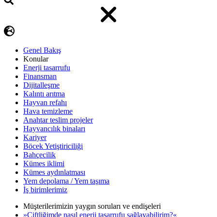
Genel Bakış
Konular
Enerji tasarrufu
Finansman
Dijitalleşme
Kalıntı arıtma
Hayvan refahı
Hava temizleme
Anahtar teslim projeler
Hayvancılık binaları
Kariyer
Böcek Yetiştiriciliği
Bahçecilik
Kümes iklimi
Kümes aydınlatması
Yem depolama / Yem taşıma
İş birimlerimiz
Müşterilerimizin yaygın soruları ve endişeleri
»Çiftliğimde nasıl enerji tasarrufu sağlayabilirim?«