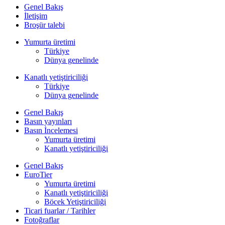
Genel Bakış
İletişim
Broşür talebi
Yumurta üretimi
Türkiye
Dünya genelinde
Kanatlı yetiştiriciliği
Türkiye
Dünya genelinde
Genel Bakış
Basın yayınları
Basın İncelemesi
Yumurta üretimi
Kanatlı yetiştiriciliği
Genel Bakış
EuroTier
Yumurta üretimi
Kanatlı yetiştiriciliği
Böcek Yetiştiriciliği
Ticari fuarlar / Tarihler
Fotoğraflar