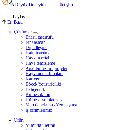
Büyük Deneyim
İletişim
Paylaş
En Başa
Çözümler
Enerji tasarrufu
Finansman
Dijitalleşme
Kalıntı arıtma
Hayvan refahı
Hava temizleme
Anahtar teslim projeler
Hayvancılık binaları
Kariyer
Böcek Yetiştiriciliği
Bahçecilik
Kümes iklimi
Kümes aydınlatması
Yem depolama / Yem taşıma
İş birimlerimiz
Ürün
Yumurta üretimi