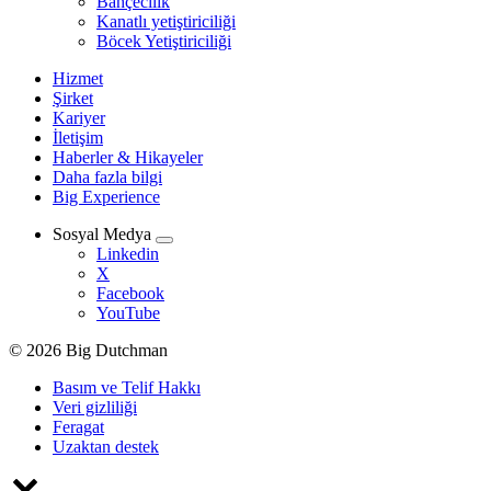
Bahçecilik
Kanatlı yetiştiriciliği
Böcek Yetiştiriciliği
Hizmet
Şirket
Kariyer
İletişim
Haberler & Hikayeler
Daha fazla bilgi
Big Experience
Sosyal Medya
Linkedin
X
Facebook
YouTube
© 2026 Big Dutchman
Basım ve Telif Hakkı
Veri gizliliği
Feragat
Uzaktan destek