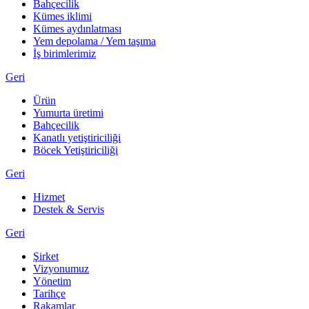
Bahçecilik
Kümes iklimi
Kümes aydınlatması
Yem depolama / Yem taşıma
İş birimlerimiz
Geri
Ürün
Yumurta üretimi
Bahçecilik
Kanatlı yetiştiriciliği
Böcek Yetiştiriciliği
Geri
Hizmet
Destek & Servis
Geri
Şirket
Vizyonumuz
Yönetim
Tarihçe
Rakamlar