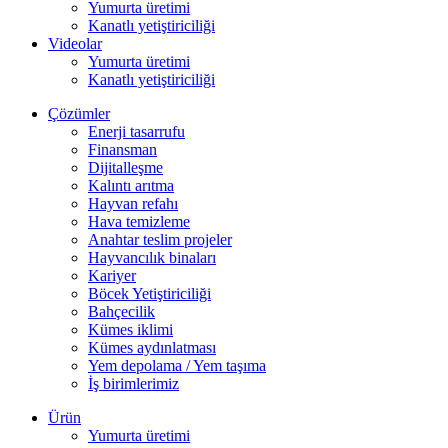
Yumurta üretimi
Kanatlı yetiştiriciliği
Videolar
Yumurta üretimi
Kanatlı yetiştiriciliği
Çözümler
Enerji tasarrufu
Finansman
Dijitalleşme
Kalıntı arıtma
Hayvan refahı
Hava temizleme
Anahtar teslim projeler
Hayvancılık binaları
Kariyer
Böcek Yetiştiriciliği
Bahçecilik
Kümes iklimi
Kümes aydınlatması
Yem depolama / Yem taşıma
İş birimlerimiz
Ürün
Yumurta üretimi