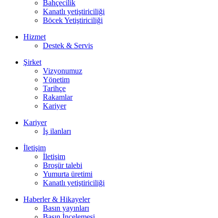
Bahçecilik
Kanatlı yetiştiriciliği
Böcek Yetiştiriciliği
Hizmet
Destek & Servis
Şirket
Vizyonumuz
Yönetim
Tarihçe
Rakamlar
Kariyer
Kariyer
İş ilanları
İletişim
İletişim
Broşür talebi
Yumurta üretimi
Kanatlı yetiştiriciliği
Haberler & Hikayeler
Basın yayınları
Basın İncelemesi