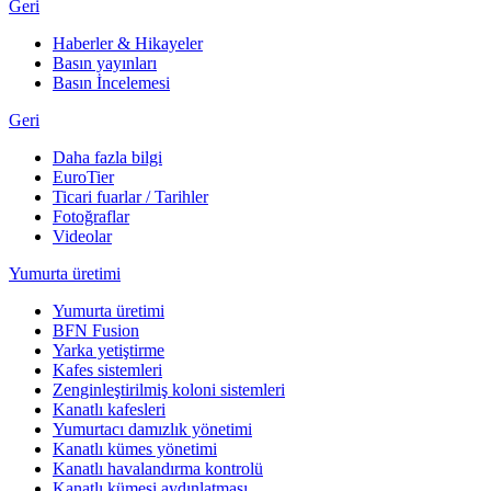
Geri
Haberler & Hikayeler
Basın yayınları
Basın İncelemesi
Geri
Daha fazla bilgi
EuroTier
Ticari fuarlar / Tarihler
Fotoğraflar
Videolar
Yumurta üretimi
Yumurta üretimi
BFN Fusion
Yarka yetiştirme
Kafes sistemleri
Zenginleştirilmiş koloni sistemleri
Kanatlı kafesleri
Yumurtacı damızlık yönetimi
Kanatlı kümes yönetimi
Kanatlı havalandırma kontrolü
Kanatlı kümesi aydınlatması