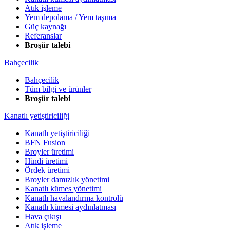
Atık işleme
Yem depolama / Yem taşıma
Güç kaynağı
Referanslar
Broşür talebi
Bahçecilik
Bahçecilik
Tüm bilgi ve ürünler
Broşür talebi
Kanatlı yetiştiriciliği
Kanatlı yetiştiriciliği
BFN Fusion
Broyler üretimi
Hindi üretimi
Ördek üretimi
Broyler damızlık yönetimi
Kanatlı kümes yönetimi
Kanatlı havalandırma kontrolü
Kanatlı kümesi aydınlatması
Hava çıkışı
Atık işleme