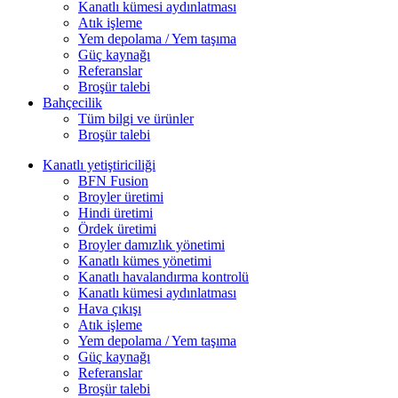
Kanatlı kümesi aydınlatması
Atık işleme
Yem depolama / Yem taşıma
Güç kaynağı
Referanslar
Broşür talebi
Bahçecilik
Tüm bilgi ve ürünler
Broşür talebi
Kanatlı yetiştiriciliği
BFN Fusion
Broyler üretimi
Hindi üretimi
Ördek üretimi
Broyler damızlık yönetimi
Kanatlı kümes yönetimi
Kanatlı havalandırma kontrolü
Kanatlı kümesi aydınlatması
Hava çıkışı
Atık işleme
Yem depolama / Yem taşıma
Güç kaynağı
Referanslar
Broşür talebi