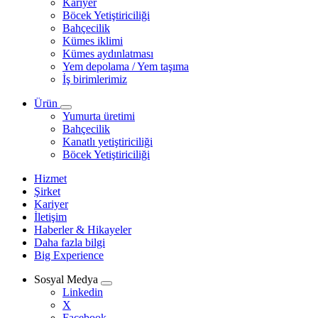
Kariyer
Böcek Yetiştiriciliği
Bahçecilik
Kümes iklimi
Kümes aydınlatması
Yem depolama / Yem taşıma
İş birimlerimiz
Ürün
Yumurta üretimi
Bahçecilik
Kanatlı yetiştiriciliği
Böcek Yetiştiriciliği
Hizmet
Şirket
Kariyer
İletişim
Haberler & Hikayeler
Daha fazla bilgi
Big Experience
Sosyal Medya
Linkedin
X
Facebook