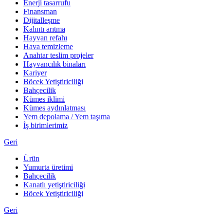
Enerji tasarrufu
Finansman
Dijitalleşme
Kalıntı arıtma
Hayvan refahı
Hava temizleme
Anahtar teslim projeler
Hayvancılık binaları
Kariyer
Böcek Yetiştiriciliği
Bahçecilik
Kümes iklimi
Kümes aydınlatması
Yem depolama / Yem taşıma
İş birimlerimiz
Geri
Ürün
Yumurta üretimi
Bahçecilik
Kanatlı yetiştiriciliği
Böcek Yetiştiriciliği
Geri