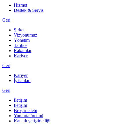
Hizmet
Destek & Servis
Geri
Şirket
Vizyonumuz
Yönetim
Tarihçe
Rakamlar
Kariyer
Geri
Kariyer
İş ilanları
Geri
İletişim
İletişim
Broşür talebi
Yumurta üretimi
Kanatlı yetiştiriciliği