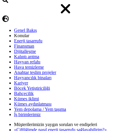
Genel Bakış
Konular
Enerji tasarrufu
Finansman
Dijitalleşme
Kalıntı arıtma
Hayvan refahı
Hava temizleme
Anahtar teslim projeler
Hayvancılık binaları
Kariyer
Böcek Yetiştiriciliği
Bahçecilik
Kümes iklimi
Kümes aydınlatması
Yem depolama / Yem taşıma
İş birimlerimiz
Müşterilerimizin yaygın soruları ve endişeleri
»Çiftliğimde nasıl enerji tasarrufu sağlayabilirim?«