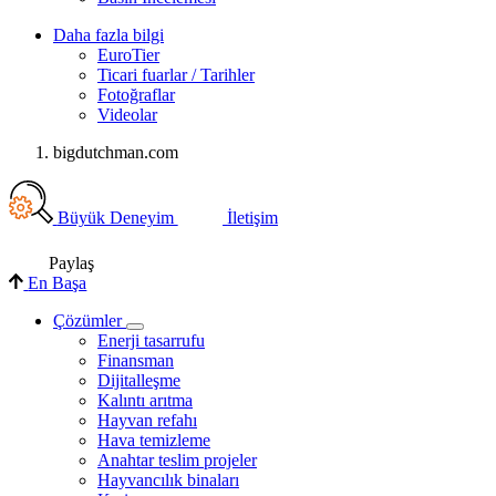
Daha fazla bilgi
EuroTier
Ticari fuarlar / Tarihler
Fotoğraflar
Videolar
bigdutchman.com
Büyük Deneyim
İletişim
Paylaş
En Başa
Çözümler
Enerji tasarrufu
Finansman
Dijitalleşme
Kalıntı arıtma
Hayvan refahı
Hava temizleme
Anahtar teslim projeler
Hayvancılık binaları