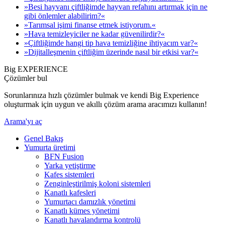
»Besi hayvanı çiftliğimde hayvan refahını artırmak için ne
gibi önlemler alabilirim?«
»Tarımsal işimi finanse etmek istiyorum.«
»Hava temizleyiciler ne kadar güvenilirdir?«
»Çiftliğimde hangi tip hava temizliğine ihtiyacım var?«
»Dijitalleşmenin çiftliğim üzerinde nasıl bir etkisi var?«
Big EXPERIENCE
Çözümler bul
Sorunlarınıza hızlı çözümler bulmak ve kendi Big Experience
oluşturmak için uygun ve akıllı çözüm arama aracımızı kullanın!
Arama'yı aç
Genel Bakış
Yumurta üretimi
BFN Fusion
Yarka yetiştirme
Kafes sistemleri
Zenginleştirilmiş koloni sistemleri
Kanatlı kafesleri
Yumurtacı damızlık yönetimi
Kanatlı kümes yönetimi
Kanatlı havalandırma kontrolü