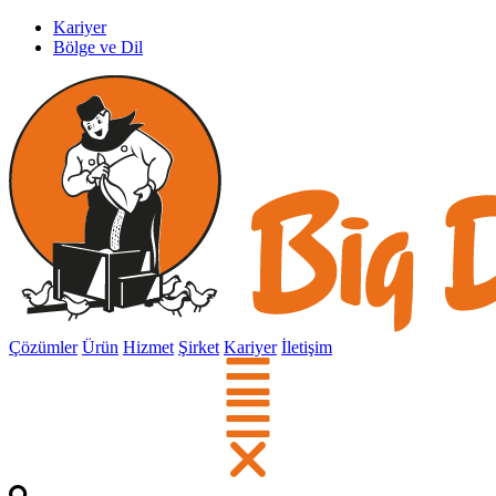
Kariyer
Bölge ve Dil
Çözümler
Ürün
Hizmet
Şirket
Kariyer
İletişim