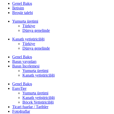
Genel Bakış
İletişim
Broşür talebi
Yumurta üretimi
Türkiye
Dünya genelinde
Kanatlı yetiştiriciliği
Türkiye
Dünya genelinde
Genel Bakış
Basın yayınları
Basın İncelemesi
Yumurta üretimi
Kanatlı yetiştiriciliği
Genel Bakış
EuroTier
Yumurta üretimi
Kanatlı yetiştiriciliği
Böcek Yetiştiriciliği
Ticari fuarlar / Tarihler
Fotoğraflar