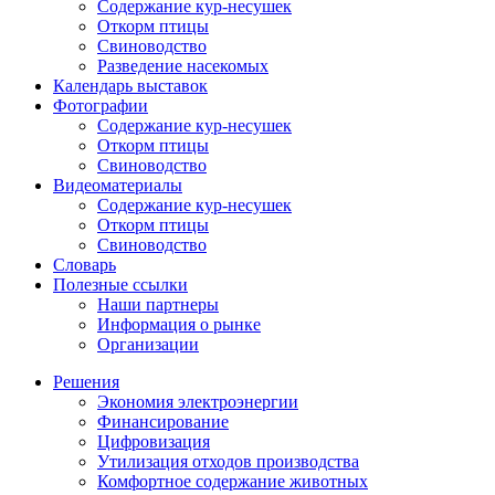
Содержание кур-несушек
Откорм птицы
Свиноводство
Разведение насекомых
Календарь выставок
Фотографии
Содержание кур-несушек
Откорм птицы
Свиноводство
Видеоматериалы
Содержание кур-несушек
Откорм птицы
Свиноводство
Словарь
Полезные ссылки
Наши партнеры
Информация о рынке
Организации
Решения
Экономия электроэнергии
Финансирование
Цифровизация
Утилизация отходов производства
Комфортное содержание животных