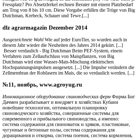
Fressplatz? Pro Absetzferkel rechnen Berater mit einem Platzbedarf
am Trog von 8 bis 10 cm. Diese Vorgabe erfüllen die Tröge von Big
Dutchman, Krebeck, Schauer und Tewe.[...]
dlz agrarmagazin Dezember 2014
Ausgezeichnete Wahl
Wie auf jeder EuroTier, so wurden auch in
diesem Jahr wieder die Neuheiten des Jahres 2014 gekürt. [...]
Besser verdaulich - Big Dutchman Beim PEF-System, einem
Verfahren zum Zellaufschluss von Maispflanzen, von Big
Dutchman wird eine Wasser-Mais-Mischung elektrischen
Hochspannungsimpulsen ausgesetzt. [...] Die Impulse verändern die
Zellmembran der Rohfasern im Mais, die so verdaulich werden. [...]
№11, ноябрь, www.agroyug.ru
Инновационное оборудование свиноводческих ферм
Фирма Биг
Дачмен разрабатывает и внедряет в хозяйствах Кубани
новейшие технологии, оптимальную планировку
свиноводческого хозяйства, совершенные системы для
современного и прибыльного свиноводства, а именно:
система содержания для свиноматок и хряков, пластиковые,
чугунные и бетонные полы, система содержания для
доращивания и откорма, система поения, система кормления,