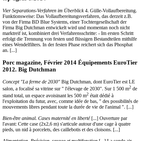
Vier Separations-Verfahren im Überblick
4. Gülle-Vollaufbereitung.
Funktionsweise: Das Vollaufbereitungsverfahren, das derzeit z.B.
von der Firma BD Blue Systems, einer Tochtergesellschaft der
Firma Big Dutchman entwickelt wird und momentan noch nicht
marktreif ist, kombiniert drei Verfahrensschritte: - Im ersten Schritt
erfolgt die Trennung von festen und flüssigen Bestandteilen mithilfe
eines Wendelfilters. In der festen Phase reichert sich das Phosphat
an. [...]
Porc magazine, Février 2014 Équipements EuroTier
2012. Big Dutchman
Concept "La ferme de 2030"
Big Dutchman, dont EuroTier est LE
2
salon, a focalisé sa vitrine sur " l'élevage de 2030". Sur 1 500 m
de
2
stand total, un espace avoisinant les 500 m
était dédié à
l'exploitation du futur, avec, comme idée de bas, " des possibilités de
mouvements libres pendant toute la durée de vie de l'animal ". [...]
Bien-être animal. Cases maternité en liberté
[...] Ouverture par
l'avant: Cette case (2x2,6 m) s'articule autour d'une cage à quatre
pieds, un nid à porcelets, des caillebotis et des cloisons. [...]
Alimentation. Précision, sexage et multifonction
[...] La sonde air,