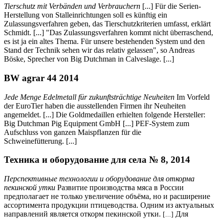
Tierschutz mit Verbänden und Verbrauchern
[...] Für die Serien-
Herstellung von Stalleinrichtungen soll es künftig ein
Zulassungsverfahren geben, das Tierschutzkriterien umfasst, erklärt
Schmidt. [...] "Das Zulassungsverfahren kommt nicht überraschend,
es ist ja ein altes Thema. Für unsere bestehenden System und den
Stand der Technik sehen wir das relativ gelassen", so Andreas
Böske, Sprecher von Big Dutchman in Calveslage. [...]
BW agrar 44 2014
Jede Menge Edelmetall für zukunftsträchtige Neuheiten
Im Vorfeld
der EuroTier haben die ausstellenden Firmen ihr Neuheiten
angemeldet. [...] Die Goldmedaillen erhielten folgende Hersteller:
Big Dutchman Pig Equipment GmbH [...] PEF-System zum
Aufschluss von ganzen Maispflanzen für die
Schweinefütterung. [...]
Техника и оборудование для села № 8, 2014
Перспективные технологии и оборудование для откорма
пекинской утки
Развитие производства мяса в России
предполагает не только увеличение объёма, но и расширение
ассортимента продукции птицеводства. Одним из актуальных
направлений является откорм пекинской утки.
Для
[...]