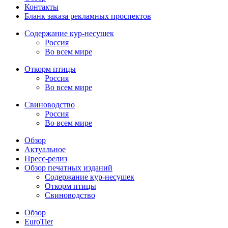
Контакты
Бланк заказа рекламных проспектов
Содержание кур-несушек
Россия
Во всем мире
Откорм птицы
Россия
Во всем мире
Свиноводство
Россия
Во всем мире
Обзор
Актуальное
Пресс-релиз
Обзор печатных изданий
Содержание кур-несушек
Откорм птицы
Свиноводство
Обзор
EuroTier