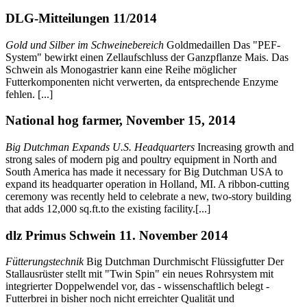
DLG-Mitteilungen 11/2014
Gold und Silber im Schweinebereich
Goldmedaillen Das "PEF-
System" bewirkt einen Zellaufschluss der Ganzpflanze Mais. Das
Schwein als Monogastrier kann eine Reihe möglicher
Futterkomponenten nicht verwerten, da entsprechende Enzyme
fehlen. [...]
National hog farmer, November 15, 2014
Big Dutchman Expands U.S. Headquarters
Increasing growth and
strong sales of modern pig and poultry equipment in North and
South America has made it necessary for Big Dutchman USA to
expand its headquarter operation in Holland, MI. A ribbon-cutting
ceremony was recently held to celebrate a new, two-story building
that adds 12,000 sq.ft.to the existing facility.[...]
dlz Primus Schwein 11. November 2014
Fütterungstechnik
Big Dutchman Durchmischt Flüssigfutter Der
Stallausrüster stellt mit "Twin Spin" ein neues Rohrsystem mit
integrierter Doppelwendel vor, das - wissenschaftlich belegt -
Futterbrei in bisher noch nicht erreichter Qualität und