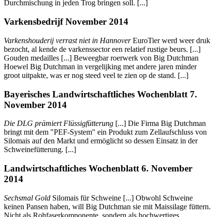
Durchmischung in jeden Trog bringen soll. [...]
Varkensbedrijf November 2014
Varkenshouderij verrast niet in Hannover
EuroTier werd weer druk
bezocht, al kende de varkenssector een relatief rustige beurs. [...]
Gouden medailles [...] Beweegbar roerwerk von Big Dutchman
Hoewel Big Dutchman in vergelijking met andere jaren minder
groot uitpakte, was er nog steed veel te zien op de stand. [...]
Bayerisches Landwirtschaftliches Wochenblatt 7.
November 2014
Die DLG prämiert Flüssigfütterung
[...] Die Firma Big Dutchman
bringt mit dem "PEF-System" ein Produkt zum Zellaufschluss von
Silomais auf den Markt und ermöglicht so dessen Einsatz in der
Schweinefütterung. [...]
Landwirtschaftliches Wochenblatt 6. November
2014
Sechsmal Gold
Silomais für Schweine [...] Obwohl Schweine
keinen Pansen haben, will Big Dutchman sie mit Maissilage füttern.
Nicht als Rohfaserkomponente, sondern als hochwertiges,