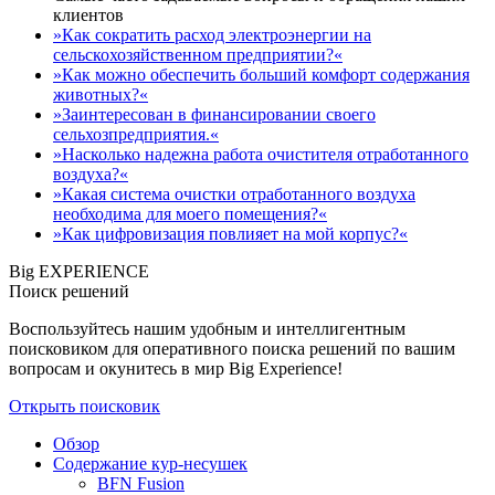
клиентов
»Как сократить расход электроэнергии на
сельскохозяйственном предприятии?«
»Как можно обеспечить больший комфорт содержания
животных?«
»Заинтересован в финансировании своего
сельхозпредприятия.«
»Насколько надежна работа очистителя отработанного
воздуха?«
»Какая система очистки отработанного воздуха
необходима для моего помещения?«
»Как цифровизация повлияет на мой корпус?«
Big EXPERIENCE
Поиск решений
Воспользуйтесь нашим удобным и интеллигентным
поисковиком для оперативного поиска решений по вашим
вопросам и окунитесь в мир Big Experience!
Открыть поисковик
Обзор
Содержание кур-несушек
BFN Fusion