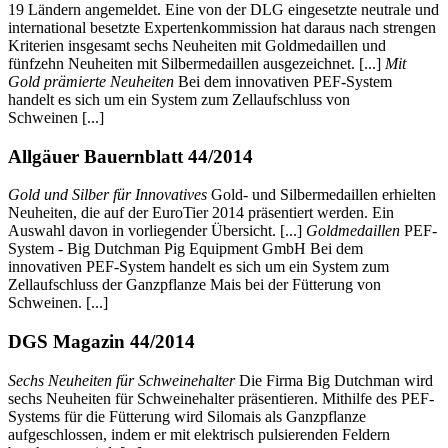
19 Ländern angemeldet. Eine von der DLG eingesetzte neutrale und
international besetzte Expertenkommission hat daraus nach strengen
Kriterien insgesamt sechs Neuheiten mit Goldmedaillen und
fünfzehn Neuheiten mit Silbermedaillen ausgezeichnet. [...]
Mit
Gold prämierte Neuheiten
Bei dem innovativen PEF-System
handelt es sich um ein System zum Zellaufschluss von
Schweinen [...]
Allgäuer Bauernblatt 44/2014
Gold und Silber für Innovatives
Gold- und Silbermedaillen erhielten
Neuheiten, die auf der EuroTier 2014 präsentiert werden. Ein
Auswahl davon in vorliegender Übersicht. [...]
Goldmedaillen
PEF-
System - Big Dutchman Pig Equipment GmbH Bei dem
innovativen PEF-System handelt es sich um ein System zum
Zellaufschluss der Ganzpflanze Mais bei der Fütterung von
Schweinen. [...]
DGS Magazin 44/2014
Sechs Neuheiten für Schweinehalter
Die Firma Big Dutchman wird
sechs Neuheiten für Schweinehalter präsentieren. Mithilfe des PEF-
Systems für die Fütterung wird Silomais als Ganzpflanze
aufgeschlossen, indem er mit elektrisch pulsierenden Feldern