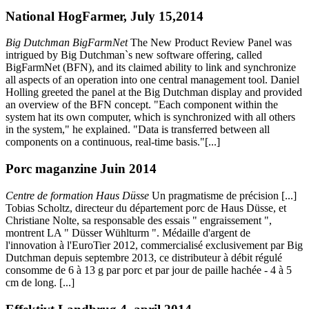
National HogFarmer, July 15,2014
Big Dutchman BigFarmNet
The New Product Review Panel was
intrigued by Big Dutchman`s new software offering, called
BigFarmNet (BFN), and its claimed ability to link and synchronize
all aspects of an operation into one central management tool. Daniel
Holling greeted the panel at the Big Dutchman display and provided
an overview of the BFN concept. "Each component within the
system hat its own computer, which is synchronized with all others
in the system," he explained. "Data is transferred between all
components on a continuous, real-time basis."[...]
Porc maganzine Juin 2014
Centre de formation Haus Düsse
Un pragmatisme de précision [...]
Tobias Scholtz, directeur du département porc de Haus Düsse, et
Christiane Nolte, sa responsable des essais " engraissement ",
montrent LA " Düsser Wühlturm ". Médaille d'argent de
l'innovation à l'EuroTier 2012, commercialisé exclusivement par Big
Dutchman depuis septembre 2013, ce distributeur à débit régulé
consomme de 6 à 13 g par porc et par jour de paille hachée - 4 à 5
cm de long. [...]