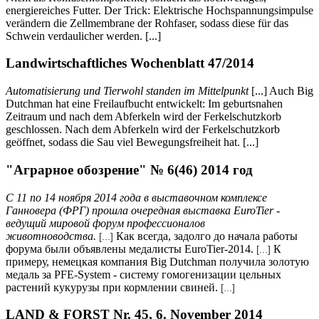
energiereiches Futter. Der Trick: Elektrische Hochspannungsimpulse
verändern die Zellmembrane der Rohfaser, sodass diese für das
Schwein verdaulicher werden. [...]
Landwirtschaftliches Wochenblatt 47/2014
Automatisierung und Tierwohl standen im Mittelpunkt
[...] Auch Big
Dutchman hat eine Freilaufbucht entwickelt: Im geburtsnahen
Zeitraum und nach dem Abferkeln wird der Ferkelschutzkorb
geschlossen. Nach dem Abferkeln wird der Ferkelschutzkorb
geöffnet, sodass die Sau viel Bewegungsfreiheit hat. [...]
"Аграрное обозрение" № 6(46) 2014 год
С 11 по 14 ноября 2014 года в выставочном комплексе
Ганновера (ФРГ) прошла очередная выставка EuroTier -
ведущий мировой форум профессионалов
животноводства.
Как всегда, задолго до начала работы
[...]
форума были объявлены медалисты EuroTier-2014.
К
[...]
примеру, немецкая компания Big Dutchman получила золотую
медаль за PFE-System - систему гомогенизации цельных
растений кукурузы при кормлении свиней.
[...]
LAND & FORST Nr. 45, 6. November 2014