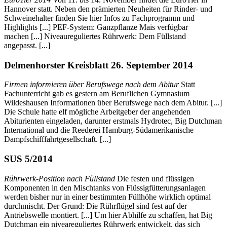
Hannover statt. Neben den prämierten Neuheiten für Rinder- und
Schweinehalter finden Sie hier Infos zu Fachprogramm und
Highlights [...] PEF-System: Ganzpflanze Mais verfügbar
machen [...] Niveaureguliertes Rührwerk: Dem Füllstand
angepasst. [...]
Delmenhorster Kreisblatt 26. September 2014
Firmen informieren über Berufswege nach dem Abitur
Statt
Fachunterricht gab es gestern am Beruflichen Gymnasium
Wildeshausen Informationen über Berufswege nach dem Abitur. [...]
Die Schule hatte elf mögliche Arbeitgeber der angehenden
Abiturienten eingeladen, darunter erstmals Hydrotec, Big Dutchman
International und die Reederei Hamburg-Südamerikanische
Dampfschifffahrtgesellschaft. [...]
SUS 5/2014
Rührwerk-Position nach Füllstand
Die festen und flüssigen
Komponenten in den Mischtanks von Flüssigfütterungsanlagen
werden bisher nur in einer bestimmten Füllhöhe wirklich optimal
durchmischt. Der Grund: Die Rührflügel sind fest auf der
Antriebswelle montiert. [...] Um hier Abhilfe zu schaffen, hat Big
Dutchman ein niveareguliertes Rührwerk entwickelt, das sich