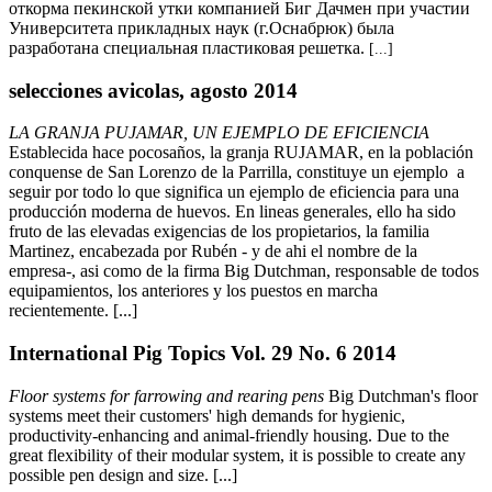
откорма пекинской утки компанией Биг Дачмен при участии
Университета прикладных наук (г.Оснабрюк) была
разработана специальная пластиковая решетка.
[...]
selecciones avicolas, agosto 2014
LA GRANJA PUJAMAR, UN EJEMPLO DE EFICIENCIA
Establecida hace pocosaños, la granja RUJAMAR, en la población
conquense de San Lorenzo de la Parrilla, constituye un ejemplo a
seguir por todo lo que significa un ejemplo de eficiencia para una
producción moderna de huevos. En lineas generales, ello ha sido
fruto de las elevadas exigencias de los propietarios, la familia
Martinez, encabezada por Rubén - y de ahi el nombre de la
empresa-, asi como de la firma Big Dutchman, responsable de todos
equipamientos, los anteriores y los puestos en marcha
recientemente. [...]
International Pig Topics Vol. 29 No. 6 2014
Floor systems for farrowing and rearing pens
Big Dutchman's floor
systems meet their customers' high demands for hygienic,
productivity-enhancing and animal-friendly housing. Due to the
great flexibility of their modular system, it is possible to create any
possible pen design and size. [...]