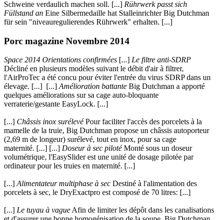
Schweine verdaulich machen soll. [...]
Rührwerk passt sich
Füllstand an
Eine Silbermedaille hat Stalleinrichter Big Dutchman
für sein "niveauregulierendes Rührwerk" erhalten. [...]
Porc magazine Novembre 2014
Space 2014 Orientations confirmées
[...]
Le filtre anti-SDRP
Décliné en plusieurs modèles suivant le débit d'air à filtrer,
l'AirProTec a été concu pour éviter l'entrée du virus SDRP dans un
élevage. [...] [...]
Amélioration battante
Big Dutchman a apporté
quelques améliorations sur sa cage auto-bloquante
verraterie/gestante EasyLock. [...]
[...]
Châssis inox surélevé
Pour faciliter l'accès des porcelets à la
mamelle de la truie, Big Dutchman propose un châssis autoporteur
(2,69 m de longeur) surélevé, tout en inox, pour sa cage
maternité. [...] [...]
Doseur à sec piloté
Monté sous un doseur
volumétrique, l'EasySlider est une unité de dosage pilotée par
ordinateur pour les truies en maternité. [...]
[...]
Alimentateur multiphase à sec
Destiné à l'alimentation des
porcelets à sec, le DryExactpro est composé de 70 litres: [...]
[...]
Le tuyau à vague
Afin de limiter les dépôt dans les canalisations
et d'assurer une bonne homogénisation de la soupe, Big Dutchman