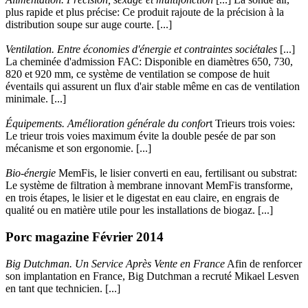
plus rapide et plus précise: Ce produit rajoute de la précision à la
distribution soupe sur auge courte. [...]
Ventilation. Entre économies d'énergie et contraintes sociétales
[...]
La cheminée d'admission FAC: Disponible en diamètres 650, 730,
820 et 920 mm, ce système de ventilation se compose de huit
éventails qui assurent un flux d'air stable même en cas de ventilation
minimale. [...]
Équipements. Amélioration générale du confor
t Trieurs trois voies:
Le trieur trois voies maximum évite la double pesée de par son
mécanisme et son ergonomie. [...]
Bio-énergie
MemFis, le lisier converti en eau, fertilisant ou substrat:
Le système de filtration à membrane innovant MemFis transforme,
en trois étapes, le lisier et le digestat en eau claire, en engrais de
qualité ou en matière utile pour les installations de biogaz. [...]
Porc magazine Février 2014
Big Dutchman. Un Service Après Vente en France
Afin de renforcer
son implantation en France, Big Dutchman a recruté Mikael Lesven
en tant que technicien. [...]