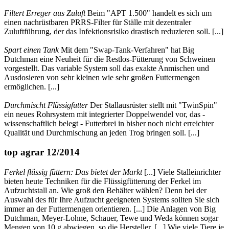
Filtert Erreger aus Zuluft
Beim "APT 1.500" handelt es sich um
einen nachrüstbaren PRRS-Filter für Ställe mit dezentraler
Zuluftführung, der das Infektionsrisiko drastisch reduzieren soll. [...]
Spart einen Tank
Mit dem "Swap-Tank-Verfahren" hat Big
Dutchman eine Neuheit für die Restlos-Fütterung von Schweinen
vorgestellt. Das variable System soll das exakte Anmischen und
Ausdosieren von sehr kleinen wie sehr großen Futtermengen
ermöglichen. [...]
Durchmischt Flüssigfutter
Der Stallausrüster stellt mit "TwinSpin"
ein neues Rohrsystem mit integrierter Doppelwendel vor, das -
wissenschaftlich belegt - Futterbrei in bisher noch nicht erreichter
Qualität und Durchmischung an jeden Trog bringen soll. [...]
top agrar 12/2014
Ferkel flüssig füttern: Das bietet der Markt
[...] Viele Stalleinrichter
bieten heute Techniken für die Flüssigfütterung der Ferkel im
Aufzuchtstall an. Wie groß den Behälter wählen? Denn bei der
Auswahl des für Ihre Aufzucht geeigneten Systems sollten Sie sich
immer an der Futtermengen orientieren. [...] Die Anlagen von Big
Dutchman, Meyer-Lohne, Schauer, Tewe und Weda können sogar
Mengen von 10 g abwiegen, so die Hersteller. [...] Wie viele Tiere je