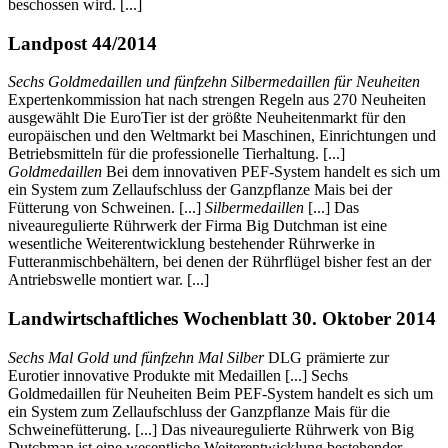
beschossen wird. [...]
Landpost 44/2014
Sechs Goldmedaillen und fünfzehn Silbermedaillen für Neuheiten
Expertenkommission hat nach strengen Regeln aus 270 Neuheiten
ausgewählt Die EuroTier ist der größte Neuheitenmarkt für den
europäischen und den Weltmarkt bei Maschinen, Einrichtungen und
Betriebsmitteln für die professionelle Tierhaltung. [...]
Goldmedaillen
Bei dem innovativen PEF-System handelt es sich um
ein System zum Zellaufschluss der Ganzpflanze Mais bei der
Fütterung von Schweinen. [...]
Silbermedaillen
[...] Das
niveauregulierte Rührwerk der Firma Big Dutchman ist eine
wesentliche Weiterentwicklung bestehender Rührwerke in
Futteranmischbehältern, bei denen der Rührflügel bisher fest an der
Antriebswelle montiert war. [...]
Landwirtschaftliches Wochenblatt 30. Oktober 2014
Sechs Mal Gold und fünfzehn Mal Silber
DLG prämierte zur
Eurotier innovative Produkte mit Medaillen [...] Sechs
Goldmedaillen für Neuheiten Beim PEF-System handelt es sich um
ein System zum Zellaufschluss der Ganzpflanze Mais für die
Schweinefütterung. [...] Das niveauregulierte Rührwerk von Big
Dutchman ist eine wesentliche Weiterentwicklung bestehender