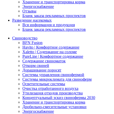
Хранение и транспортировка корма
Энергоснабжение
Отзывы
Бланк заказа рекламных проспектов
Разведение насекомых
Вся информация и продукция
Бланк заказа рекламных проспектов
Свиноводство
BFN Fusion
Havito | Комфортное содержание
Xaletto | Содержание на соломе
PureLine | Комфортное содержание
Содержание свиноматок
Откорм свиней
Доращивание поросят
Системы управления свинофермой
Системы микроклимата для свиноферм
Осветительные системы
Очистка отработанного воздуха
Утилизация отходов производства
Концептуальный эскиз свинофермы 2030
Хранение и транспортировка корма
Дробильно-смесительные установки
Энергоснабжение