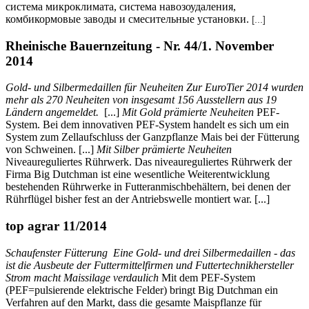
система микроклимата, система навозоудаления,
комбикормовые заводы и смесительные установки.
[...]
Rheinische Bauernzeitung - Nr. 44/1. November
2014
Gold- und Silbermedaillen für Neuheiten Zur EuroTier 2014 wurden
mehr als 270 Neuheiten von insgesamt 156 Ausstellern aus 19
Ländern angemeldet.
[...]
Mit Gold prämierte Neuheiten
PEF-
System. Bei dem innovativen PEF-System handelt es sich um ein
System zum Zellaufschluss der Ganzpflanze Mais bei der Fütterung
von Schweinen. [...]
Mit Silber prämierte Neuheiten
Niveaureguliertes Rührwerk. Das niveaureguliertes Rührwerk der
Firma Big Dutchman ist eine wesentliche Weiterentwicklung
bestehenden Rührwerke in Futteranmischbehältern, bei denen der
Rührflügel bisher fest an der Antriebswelle montiert war. [...]
top agrar 11/2014
Schaufenster Fütterung Eine Gold- und drei Silbermedaillen - das
ist die Ausbeute der Futtermittelfirmen und Futtertechnikhersteller
Strom macht Maissilage verdaulich
Mit dem PEF-System
(PEF=pulsierende elektrische Felder) bringt Big Dutchman ein
Verfahren auf den Markt, dass die gesamte Maispflanze für