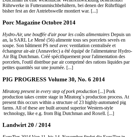
Rührwerke in Futteranmischbehältern, bei denen der Rührflügel
bisher fest an der Antriebswelle montiert war. [...]
Porc Magazine Octobre 2014
Hydro-Air, une bouffée d'air pour les coûts alimentaires
Depuis un
an, la SARL Le Mené (56) alimente tous ses porcelets sevrés en
soupe. Son bâtiment PS neuf avec ventilation centralisée et
échangeur air-air (Annavelec) a été équipé de l'alimentateur Hydro-
Air Big Dutchman. Créé spécifiquement pour l'alimentation des
porcelets, l'outil distribue par air comprimé des rations liquides par
petites quantités sur une journée. [...]
PIG PROGRESS Volume 30, No. 6 2014
Miratorg present in every step of pork production
[...] Pork
production takes centre stage in Miratorg`s production process. At
present this occurs within a structure of 23 highly-automated pig
farms. All of these are built around superior Western-style
technology, like e.g. from Big Dutchman and Roxell. [...]
Landwirt 20 / 2014
EuroTier 2014
Von 11. bis 14. November findet die EuroTier in