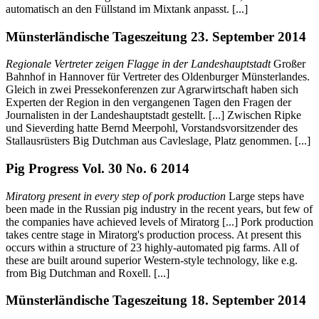
automatisch an den Füllstand im Mixtank anpasst. [...]
Münsterländische Tageszeitung 23. September 2014
Regionale Vertreter zeigen Flagge in der Landeshauptstadt
Großer
Bahnhof in Hannover für Vertreter des Oldenburger Münsterlandes.
Gleich in zwei Pressekonferenzen zur Agrarwirtschaft haben sich
Experten der Region in den vergangenen Tagen den Fragen der
Journalisten in der Landeshauptstadt gestellt. [...] Zwischen Ripke
und Sieverding hatte Bernd Meerpohl, Vorstandsvorsitzender des
Stallausrüsters Big Dutchman aus Cavleslage, Platz genommen. [...]
Pig Progress Vol. 30 No. 6 2014
Miratorg present in every step of pork production
Large steps have
been made in the Russian pig industry in the recent years, but few of
the companies have achieved levels of Miratorg [...] Pork production
takes centre stage in Miratorg's production process. At present this
occurs within a structure of 23 highly-automated pig farms. All of
these are built around superior Western-style technology, like e.g.
from Big Dutchman and Roxell. [...]
Münsterländische Tageszeitung 18. September 2014