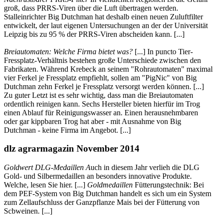
groß, dass PRRS-Viren über die Luft übertragen werden.
Stalleinrichter Big Dutchman hat deshalb einen neuen Zuluftfilter
entwickelt, der laut eigenen Untersuchungen an der der Universität
Leipzig bis zu 95 % der PRRS-Viren abscheiden kann. [...]
Breiautomaten: Welche Firma bietet was?
[...] In puncto Tier-
Fressplatz-Verhältnis bestehen große Unterschiede zwischen den
Fabrikaten. Während Krebeck an seinem "Rohrautomaten" maximal
vier Ferkel je Fressplatz empfiehlt, sollen am "PigNic" von Big
Dutchman zehn Ferkel je Fressplatz versorgt werden können. [...]
Zu guter Letzt ist es sehr wichtig, dass man die Breiautomaten
ordentlich reinigen kann. Sechs Hersteller bieten hierfür im Trog
einen Ablauf für Reinigungswasser an. Einen herausnehmbaren
oder gar kippbaren Trog hat aber - mit Ausnahme von Big
Dutchman - keine Firma im Angebot. [...]
dlz agrarmagazin November 2014
Goldwert DLG-Medaillen A
uch in diesem Jahr verlieh die DLG
Gold- und Silbermedaillen an besonders innovative Produkte.
Welche, lesen Sie hier. [...]
Goldmedaillen
Fütterungstechnik: Bei
dem PEF-System von Big Dutchman handelt es sich um ein System
zum Zellaufschluss der Ganzpflanze Mais bei der Fütterung von
Scbweinen. [...]