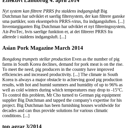
Effektivt Landbrug 4. april 2014
Nyt system kan filtrere PRRS fra staldens indgangsluft
Big
Dutchman har udviklet et saerlig filtersystem, der kan filtrere ganske
sma partikler, som eksempelvis PRRS-virus, fra indgangsluften. [...]
Inventargiganten Big Dutchman har udviklet et nyt filtreringssystem,
Air-ProTec, hvis saerlige funktion er, at det filtrerer PRRS fra
allerede i staldens indgangsluft. [...]
Asian Pork Magazine March 2014
Bongdong trumpets stellar production
Even as the number of pig
farms in South Korea declines, demand for pork meat is on the rise.
To meet the need, pig producers in the country have improved
efficiencies and increased productivity. [...] The climate in South
Korea is always a major obstacle to achieving good pig production
results, with hot and humid summers and humidity of up to 96% as
well as cold winters during which temperatures may drop to -15°C.
To control this problem, Mr Cho turned to German pig equipment
supplier Big Dutchman and tapped the company's expertise for his
project. Big Dutchman has been furnishing houses worldwide for
decades and can thus provide solutions for various climatic
conditions. [...]
top agrar 3/2014