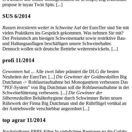
propose le tuyau Twin Spin. [...]
SUS 6/2014
Russen investieren weiter in Schweine
Auf der EuroTier sind Sie mit
vielen Praktikern ins Gespräch gekommen. Was nehmen Sie mit?
Der Preisrutsch am hiesigen Schweinemarkt sowie restriktive Bau-
und Haltungsauflagen beschäftigen unsere Schweinehalter.
Dennoch wollen sich deutsche Betriebe weiterentwickeln. [...]
profi 11/2014
Gewonnen hat ...
Alle zwei Jahre prämiert die DLG die besten
Neuheiten der EuroTier. [...]
Die Gewinner der Goldmedaillen
Big
Dutchman -> Rohfaseraufnahme bei Monogastriern verbessern Das
"PEF-System" von Big Dutchman soll die Rohfaseraufnahme in der
Schweinefütterung verbessern. [...]
Die Gewinner der
Silbermedaillen
Behälterhygiene durch Schwimmer Beim neuen
Rührwerk der Firma Big Dutchman sind die Rührflügel vertikal an
der Antriebswelle verschiebbar angeordnet [...]
top agrar 11/2014
Nachrüstbarer PRRS-Filter
In viehdichten Regionen ist die Gefahr