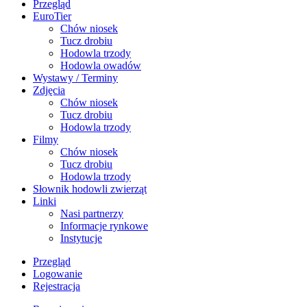
Przegląd
EuroTier
Chów niosek
Tucz drobiu
Hodowla trzody
Hodowla owadów
Wystawy / Terminy
Zdjęcia
Chów niosek
Tucz drobiu
Hodowla trzody
Filmy
Chów niosek
Tucz drobiu
Hodowla trzody
Słownik hodowli zwierząt
Linki
Nasi partnerzy
Informacje rynkowe
Instytucje
Przegląd
Logowanie
Rejestracja