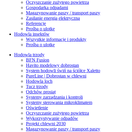
Oczyszczanie zużytego powietrza
Gospodarka odpadami
Magazynowanie paszy / transport paszy
Zasilanie energią elektryczną
Referencje
Prośba o ulotkę
Hodowla insektów
Wszystkie informacje i produkty
Prośba o ulotkę
Hodowla trzody
BFN Fusion
Havito modelowy dobrostan
System hodowli świń na ściółce Xaletto
PureLine | Dobrostan w chlewni
Hodowla loch
Tucz trzody
Odchów prosiąt
Systemy zarządzania i kontroli
Systemy sterowania mikroklimatem
Oświetlenie
Oczyszczanie zużytego powietrza
Wykorzystywanie odpadów
Projekt chlewni 2030
Magazynowanie paszy / transport paszy