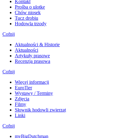
Kontakt
Prośba o ulotkę
Chów niosek
Tucz drobiu
Hodowla trzody
Cofnij
Aktualności & Historie
Aktualności
Artykuły prasowe
Recenzja prasowa
Cofnij
Więcej informacji
EuroTier
Wystawy / Terminy
Zdjęcia
Filmy
Słownik hodowli zwierząt
Linki
Cofnij
myBigDutchman