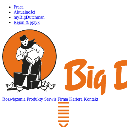
Praca
Aktualności
myBigDutchman
Rejon & język
Rozwiązania
Produkty
Serwis
Firma
Kariera
Kontakt