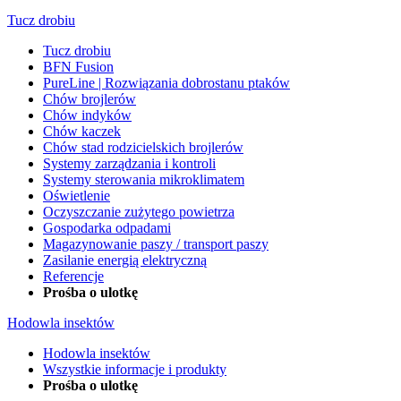
Tucz drobiu
Tucz drobiu
BFN Fusion
PureLine | Rozwiązania dobrostanu ptaków
Chów brojlerów
Chów indyków
Chów kaczek
Chów stad rodzicielskich brojlerów
Systemy zarządzania i kontroli
Systemy sterowania mikroklimatem
Oświetlenie
Oczyszczanie zużytego powietrza
Gospodarka odpadami
Magazynowanie paszy / transport paszy
Zasilanie energią elektryczną
Referencje
Prośba o ulotkę
Hodowla insektów
Hodowla insektów
Wszystkie informacje i produkty
Prośba o ulotkę