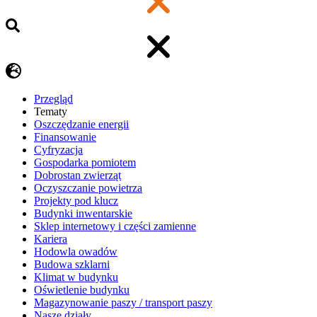
Przegląd
Tematy
​Oszczędzanie energii
Finansowanie
Cyfryzacja
Gospodarka pomiotem
Dobrostan zwierząt
Oczyszczanie powietrza
Projekty pod klucz
Budynki inwentarskie
Sklep internetowy i części zamienne
Kariera
Hodowla owadów
Budowa szklarni
Klimat w budynku
Oświetlenie budynku
Magazynowanie paszy / transport paszy
Nasze działy