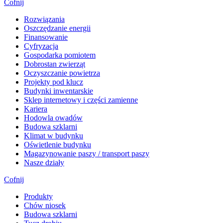
Cofnij
Rozwiązania
​Oszczędzanie energii
Finansowanie
Cyfryzacja
Gospodarka pomiotem
Dobrostan zwierząt
Oczyszczanie powietrza
Projekty pod klucz
Budynki inwentarskie
Sklep internetowy i części zamienne
Kariera
Hodowla owadów
Budowa szklarni
Klimat w budynku
Oświetlenie budynku
Magazynowanie paszy / transport paszy
Nasze działy
Cofnij
Produkty
Chów niosek
Budowa szklarni