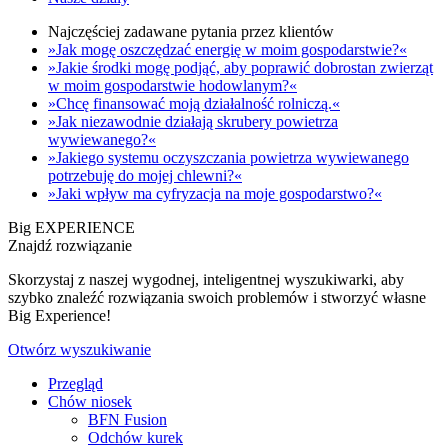
Najczęściej zadawane pytania przez klientów
»Jak mogę oszczędzać energię w moim gospodarstwie?«
»Jakie środki mogę podjąć, aby poprawić dobrostan zwierząt
w moim gospodarstwie hodowlanym?«
»Chcę finansować moją działalność rolniczą.«
»Jak niezawodnie działają skrubery powietrza
wywiewanego?«
»Jakiego systemu oczyszczania powietrza wywiewanego
potrzebuję do mojej chlewni?«
»Jaki wpływ ma cyfryzacja na moje gospodarstwo?«
Big EXPERIENCE
Znajdź rozwiązanie
Skorzystaj z naszej wygodnej, inteligentnej wyszukiwarki, aby
szybko znaleźć rozwiązania swoich problemów i stworzyć własne
Big Experience!
Otwórz wyszukiwanie
Przegląd
Chów niosek
BFN Fusion
Odchów kurek