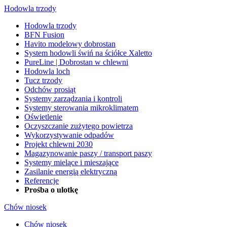
Hodowla trzody
Hodowla trzody
BFN Fusion
Havito modelowy dobrostan
System hodowli świń na ściółce Xaletto
PureLine | Dobrostan w chlewni
Hodowla loch
Tucz trzody
Odchów prosiąt
Systemy zarządzania i kontroli
Systemy sterowania mikroklimatem
Oświetlenie
Oczyszczanie zużytego powietrza
Wykorzystywanie odpadów
Projekt chlewni 2030
Magazynowanie paszy / transport paszy
Systemy mielące i mieszające
Zasilanie energią elektryczną
Referencje
Prośba o ulotkę
Chów niosek
Chów niosek