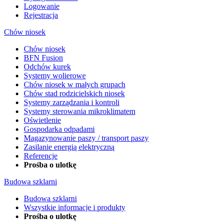
Logowanie
Rejestracja
Chów niosek
Chów niosek
BFN Fusion
Odchów kurek
Systemy wolierowe
Chów niosek w małych grupach
Chów stad rodzicielskich niosek
Systemy zarządzania i kontroli
Systemy sterowania mikroklimatem
Oświetlenie
Gospodarka odpadami
Magazynowanie paszy / transport paszy
Zasilanie energią elektryczną
Referencje
Prośba o ulotkę
Budowa szklarni
Budowa szklarni
Wszystkie informacje i produkty
Prośba o ulotkę