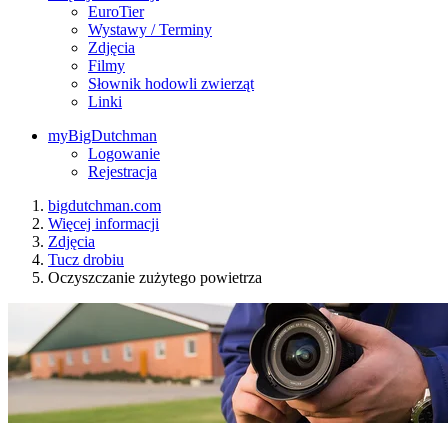
EuroTier
Wystawy / Terminy
Zdjęcia
Filmy
Słownik hodowli zwierząt
Linki
myBigDutchman
Logowanie
Rejestracja
bigdutchman.com
Więcej informacji
Zdjęcia
Tucz drobiu
Oczyszczanie zużytego powietrza