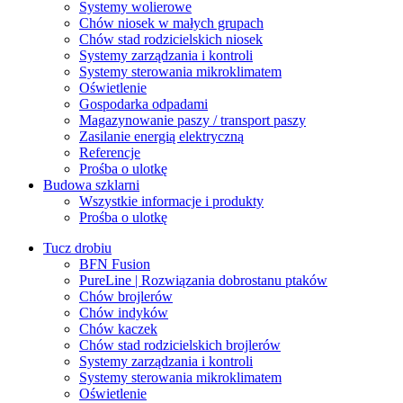
Systemy wolierowe
Chów niosek w małych grupach
Chów stad rodzicielskich niosek
Systemy zarządzania i kontroli
Systemy sterowania mikroklimatem
Oświetlenie
Gospodarka odpadami
Magazynowanie paszy / transport paszy
Zasilanie energią elektryczną
Referencje
Prośba o ulotkę
Budowa szklarni
Wszystkie informacje i produkty
Prośba o ulotkę
Tucz drobiu
BFN Fusion
PureLine | Rozwiązania dobrostanu ptaków
Chów brojlerów
Chów indyków
Chów kaczek
Chów stad rodzicielskich brojlerów
Systemy zarządzania i kontroli
Systemy sterowania mikroklimatem
Oświetlenie