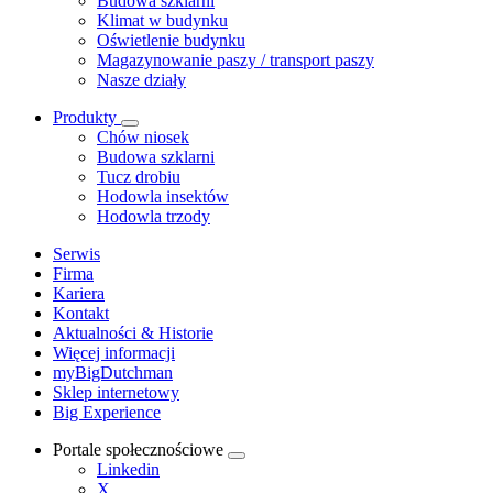
Budowa szklarni
Klimat w budynku
Oświetlenie budynku
Magazynowanie paszy / transport paszy
Nasze działy
Produkty
Chów niosek
Budowa szklarni
Tucz drobiu
Hodowla insektów
Hodowla trzody
Serwis
Firma
Kariera
Kontakt
Aktualności & Historie
Więcej informacji
myBigDutchman
Sklep internetowy
Big Experience
Portale społecznościowe
Linkedin
X