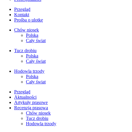
Przegląd
Kontakt
Prośba o ulotkę
Chów niosek
Polska
Cały świat
Tucz drobiu
Polska
Cały świat
Hodowla trzody
Polska
Cały świat
Przegląd
Aktualności
Artykuły prasowe
Recenzja prasowa
Chów niosek
Tucz drobiu
Hodowla trzody