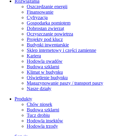
Rozwiązania
​Oszczędzanie energii
Finansowanie
Cyfryzacja
Gospodarka pomiotem
Dobrostan zwierząt
Oczyszczanie powietrza
Projekty pod klucz
Budynki inwentarskie
Sklep internetowy i części zamienne
Kariera
Hodowla owadów
Budowa szklarni
Klimat w budynku
Oświetlenie budynku
Magazynowanie paszy / transport paszy
Nasze działy
Produkty
Chów niosek
Budowa szklarni
Tucz drobiu
Hodowla insektów
Hodowla trzody