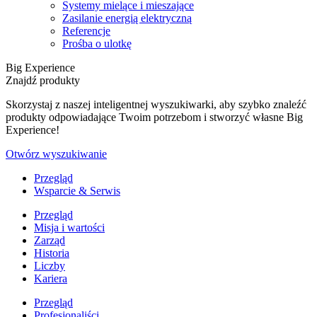
Systemy mielące i mieszające
Zasilanie energią elektryczną
Referencje
Prośba o ulotkę
Big Experience
Znajdź produkty
Skorzystaj z naszej inteligentnej wyszukiwarki, aby szybko znaleźć
produkty odpowiadające Twoim potrzebom i stworzyć własne Big
Experience!
Otwórz wyszukiwanie
Przegląd
Wsparcie & Serwis
Przegląd
Misja i wartości
Zarząd
Historia
Liczby
Kariera
Przegląd
Profesjonaliści