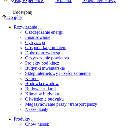
Big Experience
Kontakt
Sklep internetowy
Udostępnij
Do góry
Rozwiązania
​Oszczędzanie energii
Finansowanie
Cyfryzacja
Gospodarka pomiotem
Dobrostan zwierząt
Oczyszczanie powietrza
Projekty pod klucz
Budynki inwentarskie
Sklep internetowy i części zamienne
Kariera
Hodowla owadów
Budowa szklarni
Klimat w budynku
Oświetlenie budynku
Magazynowanie paszy / transport paszy
Nasze działy
Produkty
Chów niosek