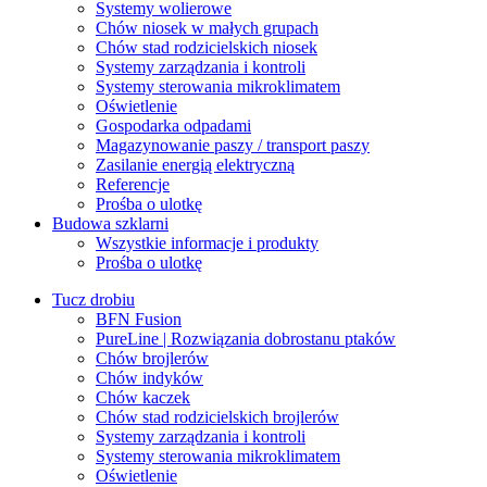
Systemy wolierowe
Chów niosek w małych grupach
Chów stad rodzicielskich niosek
Systemy zarządzania i kontroli
Systemy sterowania mikroklimatem
Oświetlenie
Gospodarka odpadami
Magazynowanie paszy / transport paszy
Zasilanie energią elektryczną
Referencje
Prośba o ulotkę
Budowa szklarni
Wszystkie informacje i produkty
Prośba o ulotkę
Tucz drobiu
BFN Fusion
PureLine | Rozwiązania dobrostanu ptaków
Chów brojlerów
Chów indyków
Chów kaczek
Chów stad rodzicielskich brojlerów
Systemy zarządzania i kontroli
Systemy sterowania mikroklimatem
Oświetlenie