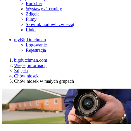
EuroTier
Wystawy / Terminy
Zdjęcia
Filmy
Słownik hodowli zwierząt
Linki
myBigDutchman
Logowanie
Rejestracja
bigdutchman.com
Więcej informacji
Zdjęcia
Chów niosek
Chów niosek w małych grupach