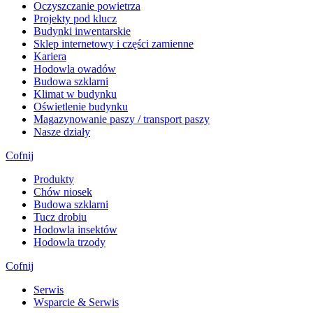
Oczyszczanie powietrza
Projekty pod klucz
Budynki inwentarskie
Sklep internetowy i części zamienne
Kariera
Hodowla owadów
Budowa szklarni
Klimat w budynku
Oświetlenie budynku
Magazynowanie paszy / transport paszy
Nasze działy
Cofnij
Produkty
Chów niosek
Budowa szklarni
Tucz drobiu
Hodowla insektów
Hodowla trzody
Cofnij
Serwis
Wsparcie & Serwis