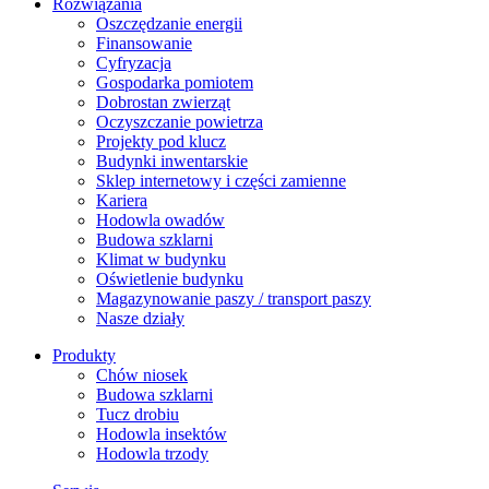
Rozwiązania
​Oszczędzanie energii
Finansowanie
Cyfryzacja
Gospodarka pomiotem
Dobrostan zwierząt
Oczyszczanie powietrza
Projekty pod klucz
Budynki inwentarskie
Sklep internetowy i części zamienne
Kariera
Hodowla owadów
Budowa szklarni
Klimat w budynku
Oświetlenie budynku
Magazynowanie paszy / transport paszy
Nasze działy
Produkty
Chów niosek
Budowa szklarni
Tucz drobiu
Hodowla insektów
Hodowla trzody