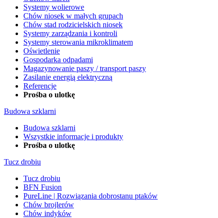
Systemy wolierowe
Chów niosek w małych grupach
Chów stad rodzicielskich niosek
Systemy zarządzania i kontroli
Systemy sterowania mikroklimatem
Oświetlenie
Gospodarka odpadami
Magazynowanie paszy / transport paszy
Zasilanie energią elektryczną
Referencje
Prośba o ulotkę
Budowa szklarni
Budowa szklarni
Wszystkie informacje i produkty
Prośba o ulotkę
Tucz drobiu
Tucz drobiu
BFN Fusion
PureLine | Rozwiązania dobrostanu ptaków
Chów brojlerów
Chów indyków