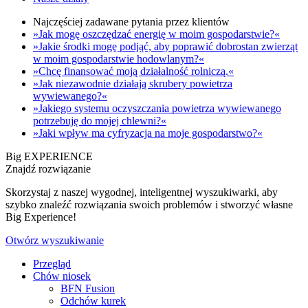
Najczęściej zadawane pytania przez klientów
»Jak mogę oszczędzać energię w moim gospodarstwie?«
»Jakie środki mogę podjąć, aby poprawić dobrostan zwierząt
w moim gospodarstwie hodowlanym?«
»Chcę finansować moją działalność rolniczą.«
»Jak niezawodnie działają skrubery powietrza
wywiewanego?«
»Jakiego systemu oczyszczania powietrza wywiewanego
potrzebuję do mojej chlewni?«
»Jaki wpływ ma cyfryzacja na moje gospodarstwo?«
Big EXPERIENCE
Znajdź rozwiązanie
Skorzystaj z naszej wygodnej, inteligentnej wyszukiwarki, aby
szybko znaleźć rozwiązania swoich problemów i stworzyć własne
Big Experience!
Otwórz wyszukiwanie
Przegląd
Chów niosek
BFN Fusion
Odchów kurek