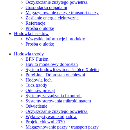
Oczyszczanie zużytego powietrza
Gospodarka odpadami
Magazynowanie paszy / transport paszy
Zasilanie energią elektryczną
Referencje
Prośba o ulotkę
Hodowla insektów
Wszystkie informacje i produkty
Prośba o ulotkę
Hodowla trzody
BFN Fusion
Havito modelowy dobrostan
System hodowli świń na ściółce Xaletto
PureLine | Dobrostan w chlewni
Hodowla loch
Tucz trzody
Odchów prosiąt
Systemy zarządzania i kontroli
Systemy sterowania mikroklimatem
Oświetlenie
Oczyszczanie zużytego powietrza
Wykorzystywanie odpadów
Projekt chlewni 2030
Magazynowanie paszy / transport paszy