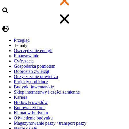
Przegląd
Tematy
​Oszczędzanie energii
Finansowanie
Cyfryzacja
Gospodarka pomiotem
Dobrostan zwierząt
Oczyszczanie powietrza
Projekty pod klucz
Budynki inwentarskie
Sklep internetowy i części zamienne
Kariera
Hodowla owadów
Budowa szklarni
Klimat w budynku
Oświetlenie budynku
Magazynowanie paszy / transport paszy
Nasze działy