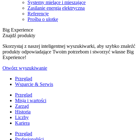
Systemy mielące i mieszające
Zasilanie energią elektryczną
Referencje
Prośba o ulotkę
Big Experience
Znajdź produkty
Skorzystaj z naszej inteligentnej wyszukiwarki, aby szybko znaleźć
produkty odpowiadające Twoim potrzebom i stworzyć własne Big
Experience!
Otwórz wyszukiwanie
Przegląd
Wsparcie & Serwis
Przegląd
Misja i wartości
Zarząd
Historia
Liczby
Kariera
Przegląd
Profesjonaliści