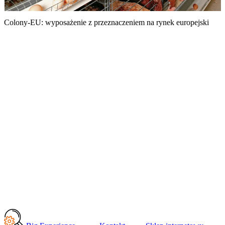
Colony-EU: wyposażenie z przeznaczeniem na rynek europejski
N
w