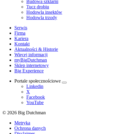
Budowa szklarni
Tucz drobiu
Hodowla insektów
Hodowla trzody
Serwis
Firma
Kariera
Kontakt
Aktualności & Historie
Więcej informacji
myBigDutchman
Sklep internetowy
Big Experience
Portale społecznościowe
Linkedin
X
Facebook
YouTube
© 2026 Big Dutchman
Metryka
Ochrona danych
Disclaimer