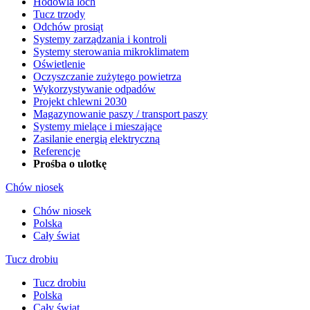
Hodowla loch
Tucz trzody
Odchów prosiąt
Systemy zarządzania i kontroli
Systemy sterowania mikroklimatem
Oświetlenie
Oczyszczanie zużytego powietrza
Wykorzystywanie odpadów
Projekt chlewni 2030
Magazynowanie paszy / transport paszy
Systemy mielące i mieszające
Zasilanie energią elektryczną
Referencje
Prośba o ulotkę
Chów niosek
Chów niosek
Polska
Cały świat
Tucz drobiu
Tucz drobiu
Polska
Cały świat