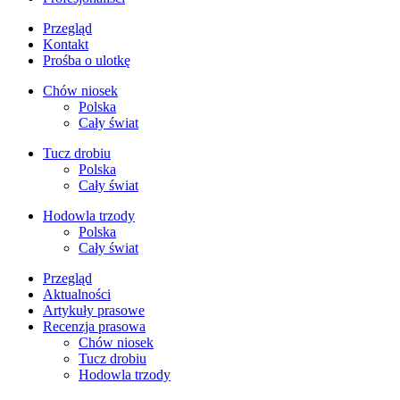
Przegląd
Kontakt
Prośba o ulotkę
Chów niosek
Polska
Cały świat
Tucz drobiu
Polska
Cały świat
Hodowla trzody
Polska
Cały świat
Przegląd
Aktualności
Artykuły prasowe
Recenzja prasowa
Chów niosek
Tucz drobiu
Hodowla trzody