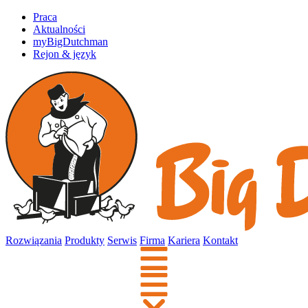
Praca
Aktualności
myBigDutchman
Rejon & język
Rozwiązania
Produkty
Serwis
Firma
Kariera
Kontakt