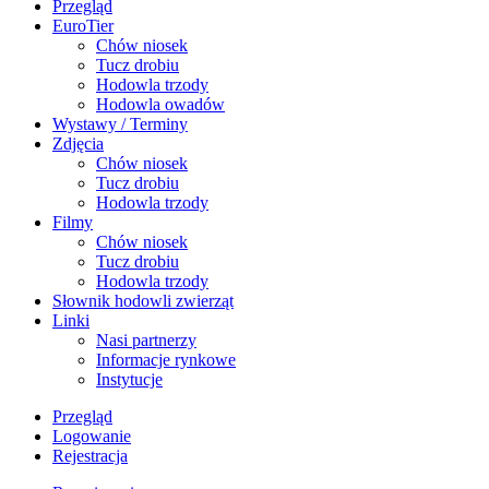
Przegląd
EuroTier
Chów niosek
Tucz drobiu
Hodowla trzody
Hodowla owadów
Wystawy / Terminy
Zdjęcia
Chów niosek
Tucz drobiu
Hodowla trzody
Filmy
Chów niosek
Tucz drobiu
Hodowla trzody
Słownik hodowli zwierząt
Linki
Nasi partnerzy
Informacje rynkowe
Instytucje
Przegląd
Logowanie
Rejestracja