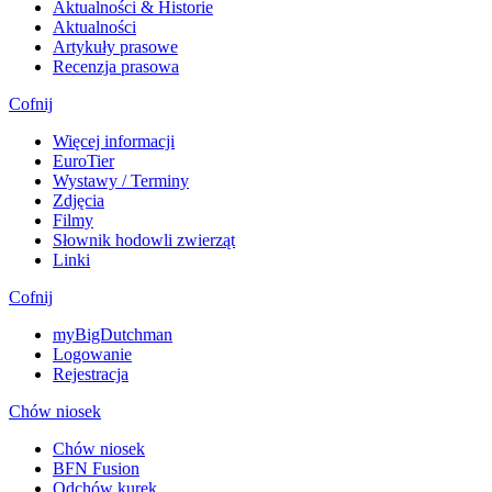
Aktualności & Historie
Aktualności
Artykuły prasowe
Recenzja prasowa
Cofnij
Więcej informacji
EuroTier
Wystawy / Terminy
Zdjęcia
Filmy
Słownik hodowli zwierząt
Linki
Cofnij
myBigDutchman
Logowanie
Rejestracja
Chów niosek
Chów niosek
BFN Fusion
Odchów kurek