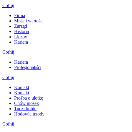
Cofnij
Firma
Misja i wartości
Zarząd
Historia
Liczby
Kariera
Cofnij
Kariera
Profesjonaliści
Cofnij
Kontakt
Kontakt
Prośba o ulotkę
Chów niosek
Tucz drobiu
Hodowla trzody
Cofnij