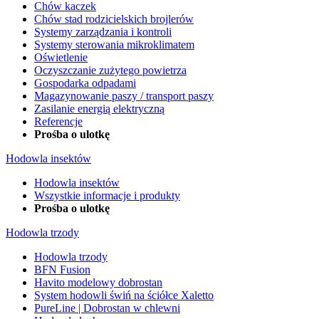
Chów kaczek
Chów stad rodzicielskich brojlerów
Systemy zarządzania i kontroli
Systemy sterowania mikroklimatem
Oświetlenie
Oczyszczanie zużytego powietrza
Gospodarka odpadami
Magazynowanie paszy / transport paszy
Zasilanie energią elektryczną
Referencje
Prośba o ulotkę
Hodowla insektów
Hodowla insektów
Wszystkie informacje i produkty
Prośba o ulotkę
Hodowla trzody
Hodowla trzody
BFN Fusion
Havito modelowy dobrostan
System hodowli świń na ściółce Xaletto
PureLine | Dobrostan w chlewni