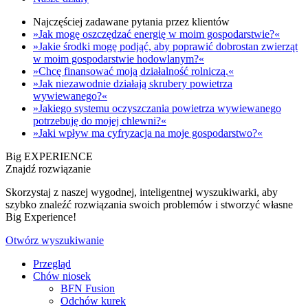
Najczęściej zadawane pytania przez klientów
»Jak mogę oszczędzać energię w moim gospodarstwie?«
»Jakie środki mogę podjąć, aby poprawić dobrostan zwierząt
w moim gospodarstwie hodowlanym?«
»Chcę finansować moją działalność rolniczą.«
»Jak niezawodnie działają skrubery powietrza
wywiewanego?«
»Jakiego systemu oczyszczania powietrza wywiewanego
potrzebuję do mojej chlewni?«
»Jaki wpływ ma cyfryzacja na moje gospodarstwo?«
Big EXPERIENCE
Znajdź rozwiązanie
Skorzystaj z naszej wygodnej, inteligentnej wyszukiwarki, aby
szybko znaleźć rozwiązania swoich problemów i stworzyć własne
Big Experience!
Otwórz wyszukiwanie
Przegląd
Chów niosek
BFN Fusion
Odchów kurek