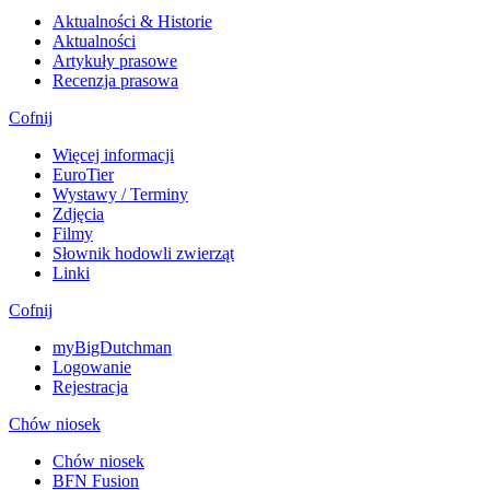
Aktualności & Historie
Aktualności
Artykuły prasowe
Recenzja prasowa
Cofnij
Więcej informacji
EuroTier
Wystawy / Terminy
Zdjęcia
Filmy
Słownik hodowli zwierząt
Linki
Cofnij
myBigDutchman
Logowanie
Rejestracja
Chów niosek
Chów niosek
BFN Fusion