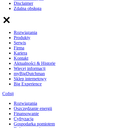
Disclaimer
Zdalna obsługa
Rozwiązania
Produkty
Serwis
Firma
Kariera
Kontakt
Aktualności & Historie
Więcej informacji
myBigDutchman
Sklep internetowy
Big Experience
Cofnij
Rozwiązania
​Oszczędzanie energii
Finansowanie
Cyfryzacja
Gospodarka pomiotem