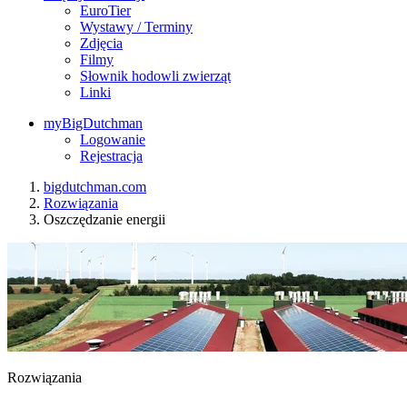
EuroTier
Wystawy / Terminy
Zdjęcia
Filmy
Słownik hodowli zwierząt
Linki
myBigDutchman
Logowanie
Rejestracja
bigdutchman.com
Rozwiązania
​Oszczędzanie energii
Rozwiązania