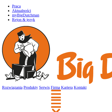
Praca
Aktualności
myBigDutchman
Rejon & język
Rozwiązania
Produkty
Serwis
Firma
Kariera
Kontakt