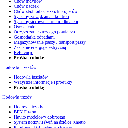
Chów indyków
Chów kaczek
Chów stad rodzicielskich brojlerów
Systemy zarządzania i kontroli
Systemy sterowania mikroklimatem
Oświetlenie
Oczyszczanie zużytego powietrza
Gospodarka odpadami
Magazynowanie paszy / transport paszy
Zasilanie energią elektryczną
Referencje
Prośba o ulotkę
Hodowla insektów
Hodowla insektów
Wszystkie informacje i produkty
Prośba o ulotkę
Hodowla trzody
Hodowla trzody
BFN Fusion
Havito modelowy dobrostan
System hodowli świń na ściółce Xaletto
PureLine | Dobrostan w chlewni