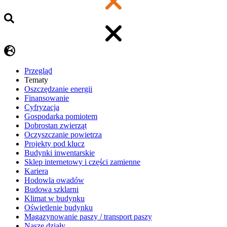
Przegląd
Tematy
​Oszczędzanie energii
Finansowanie
Cyfryzacja
Gospodarka pomiotem
Dobrostan zwierząt
Oczyszczanie powietrza
Projekty pod klucz
Budynki inwentarskie
Sklep internetowy i części zamienne
Kariera
Hodowla owadów
Budowa szklarni
Klimat w budynku
Oświetlenie budynku
Magazynowanie paszy / transport paszy
Nasze działy