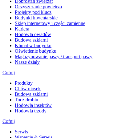
Dobrostan zwierząt
Oczyszczanie powietrza
Projekty pod klucz
Budynki inwentarskie
Sklep internetowy i części zamienne
Kariera
Hodowla owadów
Budowa szklarni
Klimat w budynku
Oświetlenie budynku
Magazynowanie paszy / transport paszy
Nasze działy
Cofnij
Produkty
Chów niosek
Budowa szklarni
Tucz drobiu
Hodowla insektów
Hodowla trzody
Cofnij
Serwis
Wsparcie & Serwis