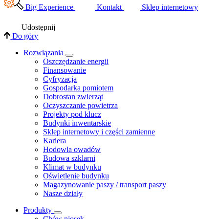
Big Experience
Kontakt
Sklep internetowy
Udostępnij
Do góry
Rozwiązania
​Oszczędzanie energii
Finansowanie
Cyfryzacja
Gospodarka pomiotem
Dobrostan zwierząt
Oczyszczanie powietrza
Projekty pod klucz
Budynki inwentarskie
Sklep internetowy i części zamienne
Kariera
Hodowla owadów
Budowa szklarni
Klimat w budynku
Oświetlenie budynku
Magazynowanie paszy / transport paszy
Nasze działy
Produkty
Chów niosek