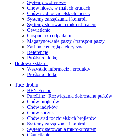
Systemy wolierowe
Chów niosek w małych grupach
Chów stad rodzicielskich niosek
Systemy zarządzania i kontroli
Systemy sterowania mikroklimatem
Oświetlenie
Gospodarka odpadami
Magazynowanie paszy / transport paszy
Zasilanie energią elektryczną
Referencje
Prośba o ulotkę
Budowa szklarni
Wszystkie informacje i produkty
Prośba o ulotkę
Tucz drobiu
BFN Fusion
PureLine | Rozwiązania dobrostanu ptaków
Chów brojlerów
Chów indyków
Chów kaczek
Chów stad rodzicielskich brojlerów
Systemy zarządzania i kontroli
Systemy sterowania mikroklimatem
Oświetlenie