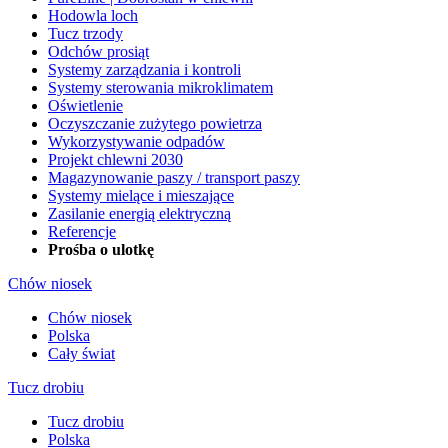
Hodowla loch
Tucz trzody
Odchów prosiąt
Systemy zarządzania i kontroli
Systemy sterowania mikroklimatem
Oświetlenie
Oczyszczanie zużytego powietrza
Wykorzystywanie odpadów
Projekt chlewni 2030
Magazynowanie paszy / transport paszy
Systemy mielące i mieszające
Zasilanie energią elektryczną
Referencje
Prośba o ulotkę
Chów niosek
Chów niosek
Polska
Cały świat
Tucz drobiu
Tucz drobiu
Polska