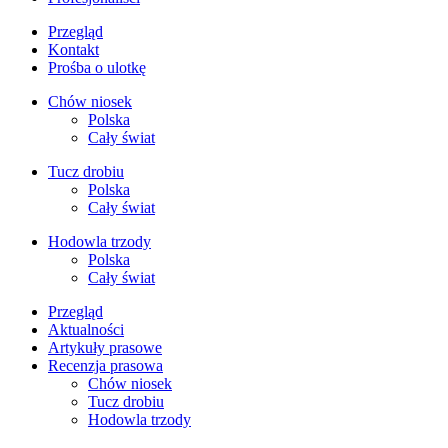
Przegląd
Kontakt
Prośba o ulotkę
Chów niosek
Polska
Cały świat
Tucz drobiu
Polska
Cały świat
Hodowla trzody
Polska
Cały świat
Przegląd
Aktualności
Artykuły prasowe
Recenzja prasowa
Chów niosek
Tucz drobiu
Hodowla trzody