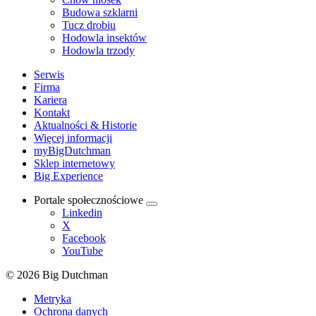
Budowa szklarni
Tucz drobiu
Hodowla insektów
Hodowla trzody
Serwis
Firma
Kariera
Kontakt
Aktualności & Historie
Więcej informacji
myBigDutchman
Sklep internetowy
Big Experience
Portale społecznościowe
Linkedin
X
Facebook
YouTube
© 2026 Big Dutchman
Metryka
Ochrona danych