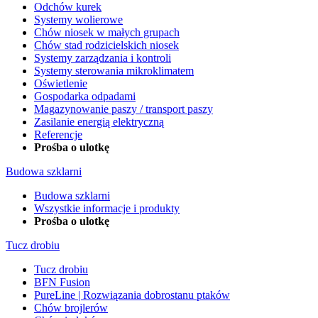
Odchów kurek
Systemy wolierowe
Chów niosek w małych grupach
Chów stad rodzicielskich niosek
Systemy zarządzania i kontroli
Systemy sterowania mikroklimatem
Oświetlenie
Gospodarka odpadami
Magazynowanie paszy / transport paszy
Zasilanie energią elektryczną
Referencje
Prośba o ulotkę
Budowa szklarni
Budowa szklarni
Wszystkie informacje i produkty
Prośba o ulotkę
Tucz drobiu
Tucz drobiu
BFN Fusion
PureLine | Rozwiązania dobrostanu ptaków
Chów brojlerów