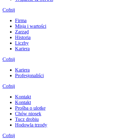
Cofnij
Firma
Misja i wartości
Zarząd
Historia
Liczby
Kariera
Cofnij
Kariera
Profesjonaliści
Cofnij
Kontakt
Kontakt
Prośba o ulotkę
Chów niosek
Tucz drobiu
Hodowla trzody
Cofnij