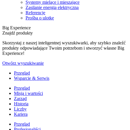
Systemy mielące i mieszające
Zasilanie energią elektryczną
Referencje
Prośba o ulotkę
Big Experience
Znajdź produkty
Skorzystaj z naszej inteligentnej wyszukiwarki, aby szybko znaleźć
produkty odpowiadające Twoim potrzebom i stworzyć własne Big
Experience!
Otwórz wyszukiwanie
Przegląd
Wsparcie & Serwis
Przegląd
Misja i wartości
Zarząd
Historia
Liczby
Kariera
Przegląd
Profesjonaliści