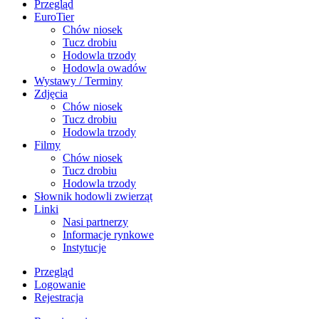
Przegląd
EuroTier
Chów niosek
Tucz drobiu
Hodowla trzody
Hodowla owadów
Wystawy / Terminy
Zdjęcia
Chów niosek
Tucz drobiu
Hodowla trzody
Filmy
Chów niosek
Tucz drobiu
Hodowla trzody
Słownik hodowli zwierząt
Linki
Nasi partnerzy
Informacje rynkowe
Instytucje
Przegląd
Logowanie
Rejestracja