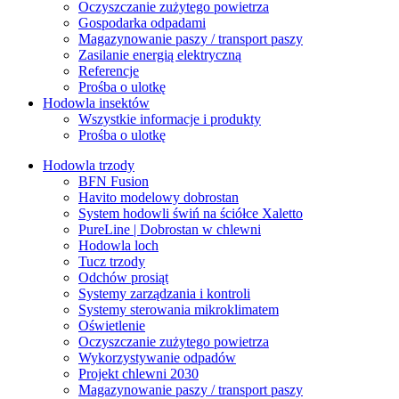
Oczyszczanie zużytego powietrza
Gospodarka odpadami
Magazynowanie paszy / transport paszy
Zasilanie energią elektryczną
Referencje
Prośba o ulotkę
Hodowla insektów
Wszystkie informacje i produkty
Prośba o ulotkę
Hodowla trzody
BFN Fusion
Havito modelowy dobrostan
System hodowli świń na ściółce Xaletto
PureLine | Dobrostan w chlewni
Hodowla loch
Tucz trzody
Odchów prosiąt
Systemy zarządzania i kontroli
Systemy sterowania mikroklimatem
Oświetlenie
Oczyszczanie zużytego powietrza
Wykorzystywanie odpadów
Projekt chlewni 2030
Magazynowanie paszy / transport paszy