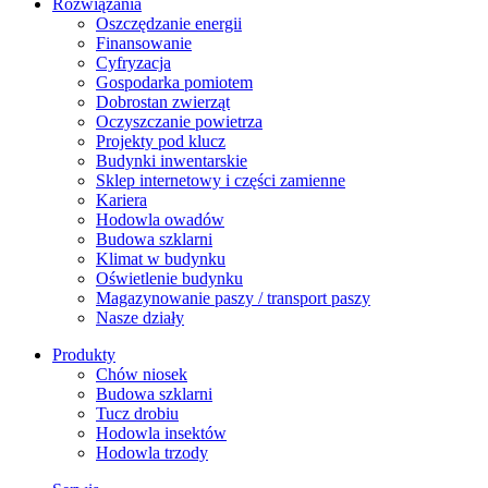
Rozwiązania
​Oszczędzanie energii
Finansowanie
Cyfryzacja
Gospodarka pomiotem
Dobrostan zwierząt
Oczyszczanie powietrza
Projekty pod klucz
Budynki inwentarskie
Sklep internetowy i części zamienne
Kariera
Hodowla owadów
Budowa szklarni
Klimat w budynku
Oświetlenie budynku
Magazynowanie paszy / transport paszy
Nasze działy
Produkty
Chów niosek
Budowa szklarni
Tucz drobiu
Hodowla insektów
Hodowla trzody