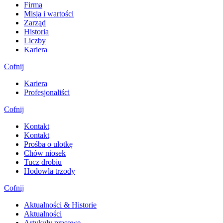
Firma
Misja i wartości
Zarząd
Historia
Liczby
Kariera
Cofnij
Kariera
Profesjonaliści
Cofnij
Kontakt
Kontakt
Prośba o ulotkę
Chów niosek
Tucz drobiu
Hodowla trzody
Cofnij
Aktualności & Historie
Aktualności
Artykuły prasowe