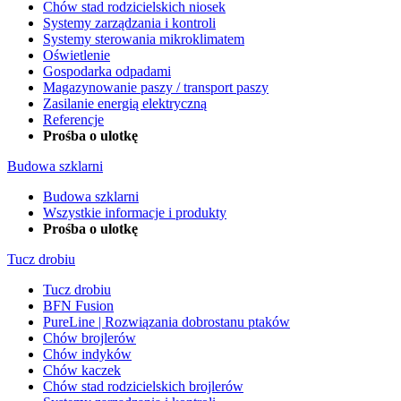
Chów stad rodzicielskich niosek
Systemy zarządzania i kontroli
Systemy sterowania mikroklimatem
Oświetlenie
Gospodarka odpadami
Magazynowanie paszy / transport paszy
Zasilanie energią elektryczną
Referencje
Prośba o ulotkę
Budowa szklarni
Budowa szklarni
Wszystkie informacje i produkty
Prośba o ulotkę
Tucz drobiu
Tucz drobiu
BFN Fusion
PureLine | Rozwiązania dobrostanu ptaków
Chów brojlerów
Chów indyków
Chów kaczek
Chów stad rodzicielskich brojlerów