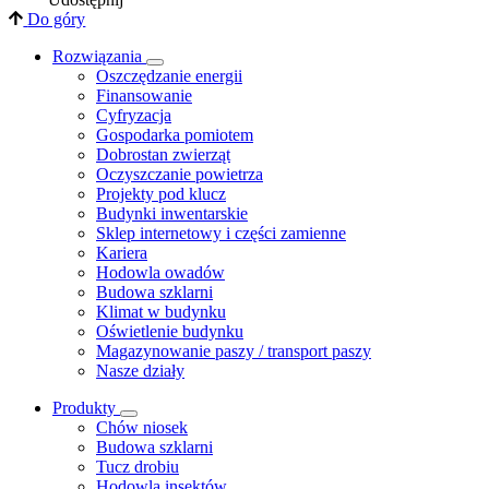
Do góry
Rozwiązania
​Oszczędzanie energii
Finansowanie
Cyfryzacja
Gospodarka pomiotem
Dobrostan zwierząt
Oczyszczanie powietrza
Projekty pod klucz
Budynki inwentarskie
Sklep internetowy i części zamienne
Kariera
Hodowla owadów
Budowa szklarni
Klimat w budynku
Oświetlenie budynku
Magazynowanie paszy / transport paszy
Nasze działy
Produkty
Chów niosek
Budowa szklarni
Tucz drobiu
Hodowla insektów