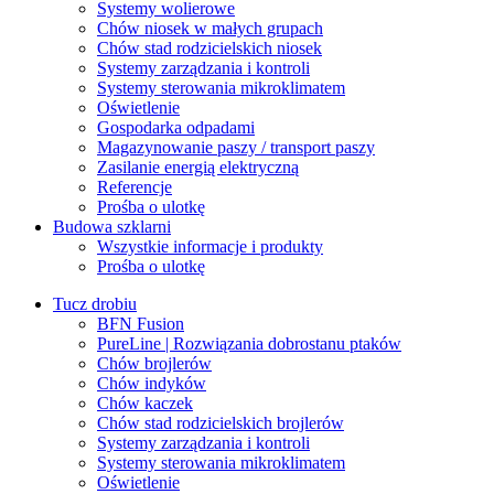
Systemy wolierowe
Chów niosek w małych grupach
Chów stad rodzicielskich niosek
Systemy zarządzania i kontroli
Systemy sterowania mikroklimatem
Oświetlenie
Gospodarka odpadami
Magazynowanie paszy / transport paszy
Zasilanie energią elektryczną
Referencje
Prośba o ulotkę
Budowa szklarni
Wszystkie informacje i produkty
Prośba o ulotkę
Tucz drobiu
BFN Fusion
PureLine | Rozwiązania dobrostanu ptaków
Chów brojlerów
Chów indyków
Chów kaczek
Chów stad rodzicielskich brojlerów
Systemy zarządzania i kontroli
Systemy sterowania mikroklimatem
Oświetlenie