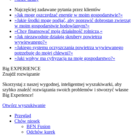
Najczęściej zadawane pytania przez klientów
»Jak mogę oszczędzać energię w moim gospodarstwie?«
»Jakie środki mogę podjąć, aby poprawić dobrostan zwierząt
w moim gospodarstwie hodowlanym?«
»Chcę finansować moją działalność rolniczą.«
»Jak niezawodnie działają skrubery powietrza
wywiewanego?«
»Jakiego systemu oczyszczania powietrza wywiewanego
potrzebuję do mojej chlewni?«
»Jaki wpływ ma cyfryzacja na moje gospodarstwo?«
Big EXPERIENCE
Znajdź rozwiązanie
Skorzystaj z naszej wygodnej, inteligentnej wyszukiwarki, aby
szybko znaleźć rozwiązania swoich problemów i stworzyć własne
Big Experience!
Otwórz wyszukiwanie
Przegląd
Chów niosek
BFN Fusion
Odchów kurek