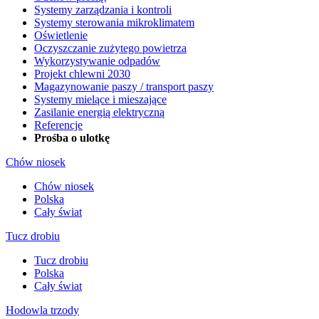
Systemy zarządzania i kontroli
Systemy sterowania mikroklimatem
Oświetlenie
Oczyszczanie zużytego powietrza
Wykorzystywanie odpadów
Projekt chlewni 2030
Magazynowanie paszy / transport paszy
Systemy mielące i mieszające
Zasilanie energią elektryczną
Referencje
Prośba o ulotkę
Chów niosek
Chów niosek
Polska
Cały świat
Tucz drobiu
Tucz drobiu
Polska
Cały świat
Hodowla trzody