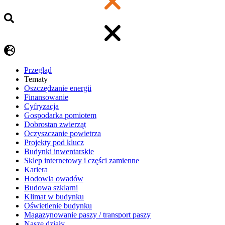
Przegląd
Tematy
​Oszczędzanie energii
Finansowanie
Cyfryzacja
Gospodarka pomiotem
Dobrostan zwierząt
Oczyszczanie powietrza
Projekty pod klucz
Budynki inwentarskie
Sklep internetowy i części zamienne
Kariera
Hodowla owadów
Budowa szklarni
Klimat w budynku
Oświetlenie budynku
Magazynowanie paszy / transport paszy
Nasze działy