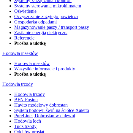
Systemy zarządzania i kontroli
Systemy sterowania mikroklimatem
Oświetlenie
Oczyszczanie zużytego powietrza
Gospodarka odpadami
Magazynowanie paszy / transport paszy
Zasilanie energią elektryczną
Referencje
Prośba o ulotkę
Hodowla insektów
Hodowla insektów
Wszystkie informacje i produkty
Prośba o ulotkę
Hodowla trzody
Hodowla trzody
BFN Fusion
Havito modelowy dobrostan
System hodowli świń na ściółce Xaletto
PureLine | Dobrostan w chlewni
Hodowla loch
Tucz trzody
Odchów prosiąt