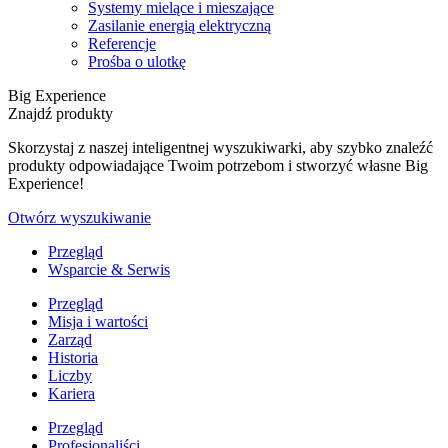
Systemy mielące i mieszające
Zasilanie energią elektryczną
Referencje
Prośba o ulotkę
Big Experience
Znajdź produkty
Skorzystaj z naszej inteligentnej wyszukiwarki, aby szybko znaleźć
produkty odpowiadające Twoim potrzebom i stworzyć własne Big
Experience!
Otwórz wyszukiwanie
Przegląd
Wsparcie & Serwis
Przegląd
Misja i wartości
Zarząd
Historia
Liczby
Kariera
Przegląd
Profesjonaliści