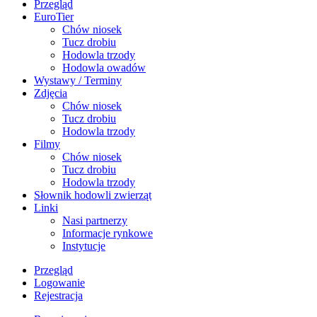
Przegląd
EuroTier
Chów niosek
Tucz drobiu
Hodowla trzody
Hodowla owadów
Wystawy / Terminy
Zdjęcia
Chów niosek
Tucz drobiu
Hodowla trzody
Filmy
Chów niosek
Tucz drobiu
Hodowla trzody
Słownik hodowli zwierząt
Linki
Nasi partnerzy
Informacje rynkowe
Instytucje
Przegląd
Logowanie
Rejestracja