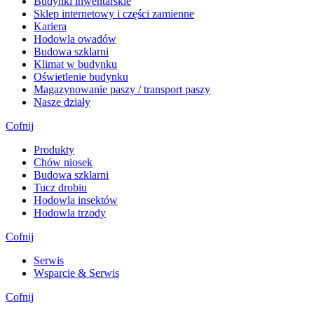
Budynki inwentarskie
Sklep internetowy i części zamienne
Kariera
Hodowla owadów
Budowa szklarni
Klimat w budynku
Oświetlenie budynku
Magazynowanie paszy / transport paszy
Nasze działy
Cofnij
Produkty
Chów niosek
Budowa szklarni
Tucz drobiu
Hodowla insektów
Hodowla trzody
Cofnij
Serwis
Wsparcie & Serwis
Cofnij