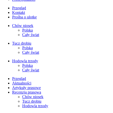
Przegląd
Kontakt
Prośba o ulotkę
Chów niosek
Polska
Cały świat
Tucz drobiu
Polska
Cały świat
Hodowla trzody
Polska
Cały świat
Przegląd
Aktualności
Artykuły prasowe
Recenzja prasowa
Chów niosek
Tucz drobiu
Hodowla trzody