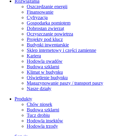
Rozwiązania
​Oszczędzanie energii
Finansowanie
Cyfryzacja
Gospodarka pomiotem
Dobrostan zwierząt
Oczyszczanie powietrza
Projekty pod klucz
Budynki inwentarskie
Sklep internetowy i części zamienne
Kariera
Hodowla owadów
Budowa szklarni
Klimat w budynku
Oświetlenie budynku
Magazynowanie paszy / transport paszy
Nasze działy
Produkty
Chów niosek
Budowa szklarni
Tucz drobiu
Hodowla insektów
Hodowla trzody