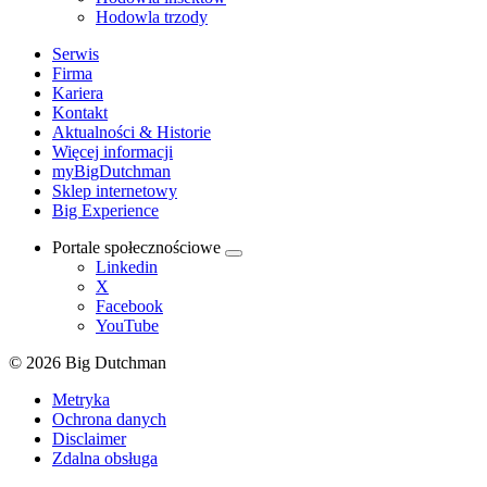
Hodowla trzody
Serwis
Firma
Kariera
Kontakt
Aktualności & Historie
Więcej informacji
myBigDutchman
Sklep internetowy
Big Experience
Portale społecznościowe
Linkedin
X
Facebook
YouTube
© 2026 Big Dutchman
Metryka
Ochrona danych
Disclaimer
Zdalna obsługa