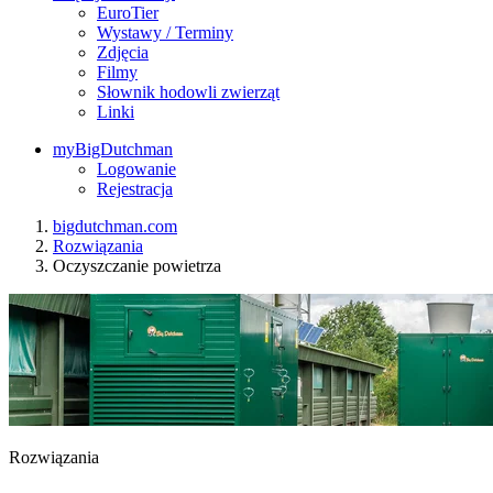
EuroTier
Wystawy / Terminy
Zdjęcia
Filmy
Słownik hodowli zwierząt
Linki
myBigDutchman
Logowanie
Rejestracja
bigdutchman.com
Rozwiązania
Oczyszczanie powietrza
Rozwiązania