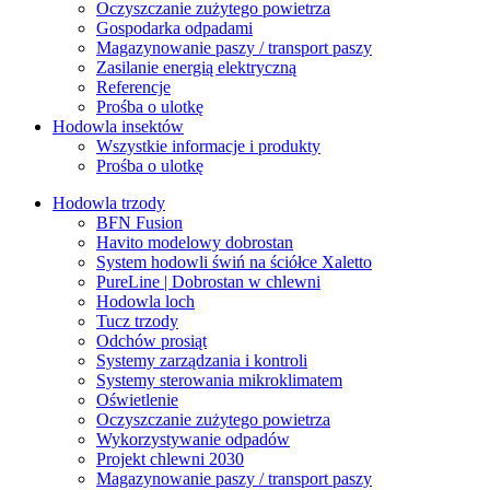
Oczyszczanie zużytego powietrza
Gospodarka odpadami
Magazynowanie paszy / transport paszy
Zasilanie energią elektryczną
Referencje
Prośba o ulotkę
Hodowla insektów
Wszystkie informacje i produkty
Prośba o ulotkę
Hodowla trzody
BFN Fusion
Havito modelowy dobrostan
System hodowli świń na ściółce Xaletto
PureLine | Dobrostan w chlewni
Hodowla loch
Tucz trzody
Odchów prosiąt
Systemy zarządzania i kontroli
Systemy sterowania mikroklimatem
Oświetlenie
Oczyszczanie zużytego powietrza
Wykorzystywanie odpadów
Projekt chlewni 2030
Magazynowanie paszy / transport paszy