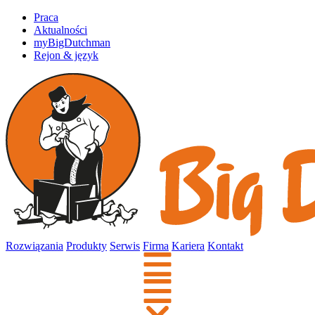
Praca
Aktualności
myBigDutchman
Rejon & język
Rozwiązania
Produkty
Serwis
Firma
Kariera
Kontakt