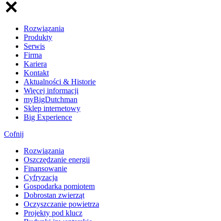
Rozwiązania
Produkty
Serwis
Firma
Kariera
Kontakt
Aktualności & Historie
Więcej informacji
myBigDutchman
Sklep internetowy
Big Experience
Cofnij
Rozwiązania
​Oszczędzanie energii
Finansowanie
Cyfryzacja
Gospodarka pomiotem
Dobrostan zwierząt
Oczyszczanie powietrza
Projekty pod klucz