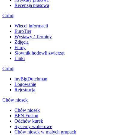
Recenzja prasowa
Cofnij
Więcej informacji
EuroTier
Wystawy / Terminy
Zdjęcia
Filmy
Słownik hodowli zwierząt
Linki
Cofnij
myBigDutchman
Logowanie
Rejestracja
Chów niosek
Chów niosek
BFN Fusion
Odchów kurek
Systemy wolierowe
Chów niosek w małych grupach