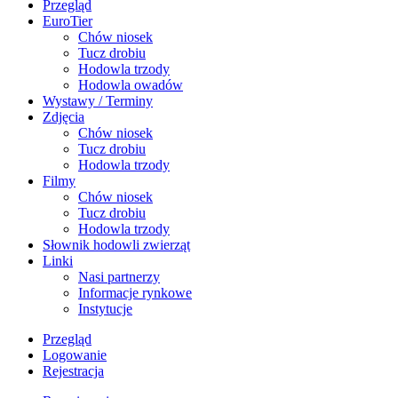
Przegląd
EuroTier
Chów niosek
Tucz drobiu
Hodowla trzody
Hodowla owadów
Wystawy / Terminy
Zdjęcia
Chów niosek
Tucz drobiu
Hodowla trzody
Filmy
Chów niosek
Tucz drobiu
Hodowla trzody
Słownik hodowli zwierząt
Linki
Nasi partnerzy
Informacje rynkowe
Instytucje
Przegląd
Logowanie
Rejestracja