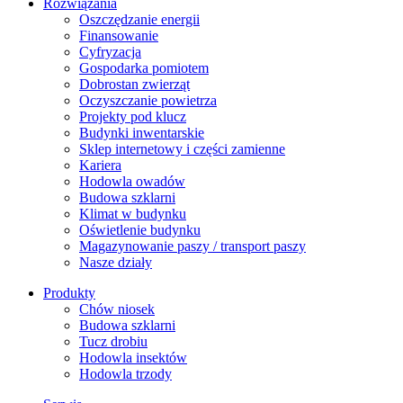
Rozwiązania
​Oszczędzanie energii
Finansowanie
Cyfryzacja
Gospodarka pomiotem
Dobrostan zwierząt
Oczyszczanie powietrza
Projekty pod klucz
Budynki inwentarskie
Sklep internetowy i części zamienne
Kariera
Hodowla owadów
Budowa szklarni
Klimat w budynku
Oświetlenie budynku
Magazynowanie paszy / transport paszy
Nasze działy
Produkty
Chów niosek
Budowa szklarni
Tucz drobiu
Hodowla insektów
Hodowla trzody