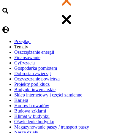
Przegląd
Tematy
​Oszczędzanie energii
Finansowanie
Cyfryzacja
Gospodarka pomiotem
Dobrostan zwierząt
Oczyszczanie powietrza
Projekty pod klucz
Budynki inwentarskie
Sklep internetowy i części zamienne
Kariera
Hodowla owadów
Budowa szklarni
Klimat w budynku
Oświetlenie budynku
Magazynowanie paszy / transport paszy
Nasze działy