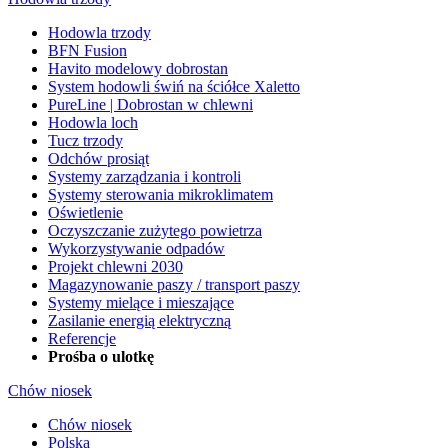
Hodowla trzody
BFN Fusion
Havito modelowy dobrostan
System hodowli świń na ściółce Xaletto
PureLine | Dobrostan w chlewni
Hodowla loch
Tucz trzody
Odchów prosiąt
Systemy zarządzania i kontroli
Systemy sterowania mikroklimatem
Oświetlenie
Oczyszczanie zużytego powietrza
Wykorzystywanie odpadów
Projekt chlewni 2030
Magazynowanie paszy / transport paszy
Systemy mielące i mieszające
Zasilanie energią elektryczną
Referencje
Prośba o ulotkę
Chów niosek
Chów niosek
Polska