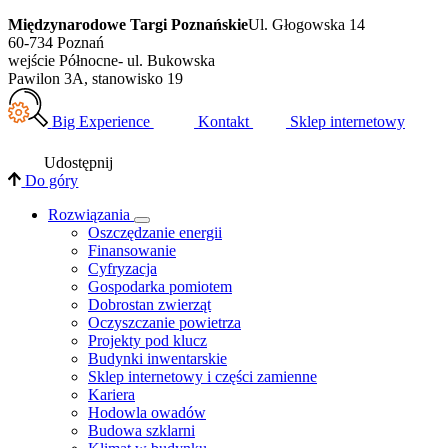
Międzynarodowe Targi Poznańskie
Ul. Głogowska 14
60-734 Poznań
wejście Północne- ul. Bukowska
Pawilon 3A, stanowisko 19
Big Experience
Kontakt
Sklep internetowy
Udostępnij
Do góry
Rozwiązania
​Oszczędzanie energii
Finansowanie
Cyfryzacja
Gospodarka pomiotem
Dobrostan zwierząt
Oczyszczanie powietrza
Projekty pod klucz
Budynki inwentarskie
Sklep internetowy i części zamienne
Kariera
Hodowla owadów
Budowa szklarni