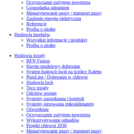
Oczyszczanie zużytego powietrza
Gospodarka odpadami
Magazynowanie paszy / transport paszy
Zasilanie energią elektryczną
Referencje
Prośba o ulotkę
Hodowla insektów
Wszystkie informacje i produkty
Prośba o ulotkę
Hodowla trzody
BFN Fusion
Havito modelowy dobrostan
System hodowli świń na ściółce Xaletto
PureLine | Dobrostan w chlewni
Hodowla loch
Tucz trzody
Odchów prosiąt
Systemy zarządzania i kontroli
Systemy sterowania mikroklimatem
Oświetlenie
Oczyszczanie zużytego powietrza
Wykorzystywanie odpadów
Projekt chlewni 2030
Magazynowanie paszy / transport paszy