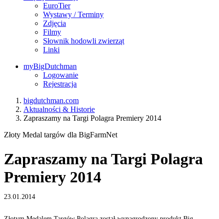
EuroTier
Wystawy / Terminy
Zdjęcia
Filmy
Słownik hodowli zwierząt
Linki
myBigDutchman
Logowanie
Rejestracja
bigdutchman.com
Aktualności & Historie
Zapraszamy na Targi Polagra Premiery 2014
Złoty Medal targów dla BigFarmNet
Zapraszamy na Targi Polagra
Premiery 2014
23.01.2014
Złotym Medalem Targów Polagra został wynagrodzony produkt Big