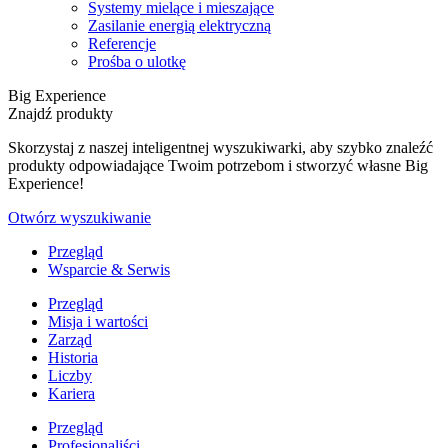
Systemy mielące i mieszające
Zasilanie energią elektryczną
Referencje
Prośba o ulotkę
Big Experience
Znajdź produkty
Skorzystaj z naszej inteligentnej wyszukiwarki, aby szybko znaleźć
produkty odpowiadające Twoim potrzebom i stworzyć własne Big
Experience!
Otwórz wyszukiwanie
Przegląd
Wsparcie & Serwis
Przegląd
Misja i wartości
Zarząd
Historia
Liczby
Kariera
Przegląd
Profesjonaliści