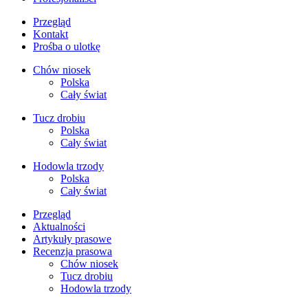
Przegląd
Kontakt
Prośba o ulotkę
Chów niosek
Polska
Cały świat
Tucz drobiu
Polska
Cały świat
Hodowla trzody
Polska
Cały świat
Przegląd
Aktualności
Artykuły prasowe
Recenzja prasowa
Chów niosek
Tucz drobiu
Hodowla trzody