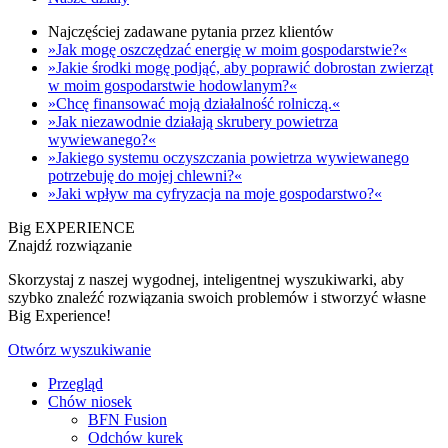
Najczęściej zadawane pytania przez klientów
»Jak mogę oszczędzać energię w moim gospodarstwie?«
»Jakie środki mogę podjąć, aby poprawić dobrostan zwierząt
w moim gospodarstwie hodowlanym?«
»Chcę finansować moją działalność rolniczą.«
»Jak niezawodnie działają skrubery powietrza
wywiewanego?«
»Jakiego systemu oczyszczania powietrza wywiewanego
potrzebuję do mojej chlewni?«
»Jaki wpływ ma cyfryzacja na moje gospodarstwo?«
Big EXPERIENCE
Znajdź rozwiązanie
Skorzystaj z naszej wygodnej, inteligentnej wyszukiwarki, aby
szybko znaleźć rozwiązania swoich problemów i stworzyć własne
Big Experience!
Otwórz wyszukiwanie
Przegląd
Chów niosek
BFN Fusion
Odchów kurek