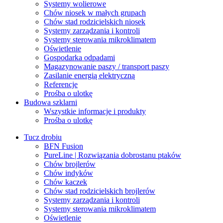
Systemy wolierowe
Chów niosek w małych grupach
Chów stad rodzicielskich niosek
Systemy zarządzania i kontroli
Systemy sterowania mikroklimatem
Oświetlenie
Gospodarka odpadami
Magazynowanie paszy / transport paszy
Zasilanie energią elektryczną
Referencje
Prośba o ulotkę
Budowa szklarni
Wszystkie informacje i produkty
Prośba o ulotkę
Tucz drobiu
BFN Fusion
PureLine | Rozwiązania dobrostanu ptaków
Chów brojlerów
Chów indyków
Chów kaczek
Chów stad rodzicielskich brojlerów
Systemy zarządzania i kontroli
Systemy sterowania mikroklimatem
Oświetlenie