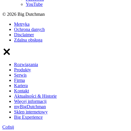
YouTube
© 2026 Big Dutchman
Metryka
Ochrona danych
Disclaimer
Zdalna obsługa
Rozwiązania
Produkty
Serwis
Firma
Kariera
Kontakt
Aktualności & Historie
Więcej informacji
myBigDutchman
Sklep internetowy
Big Experience
Cofnij