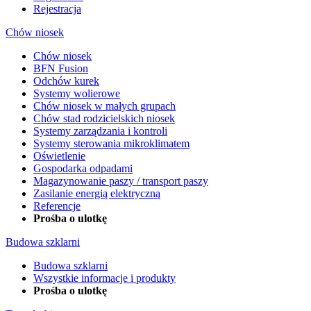
Rejestracja
Chów niosek
Chów niosek
BFN Fusion
Odchów kurek
Systemy wolierowe
Chów niosek w małych grupach
Chów stad rodzicielskich niosek
Systemy zarządzania i kontroli
Systemy sterowania mikroklimatem
Oświetlenie
Gospodarka odpadami
Magazynowanie paszy / transport paszy
Zasilanie energią elektryczną
Referencje
Prośba o ulotkę
Budowa szklarni
Budowa szklarni
Wszystkie informacje i produkty
Prośba o ulotkę