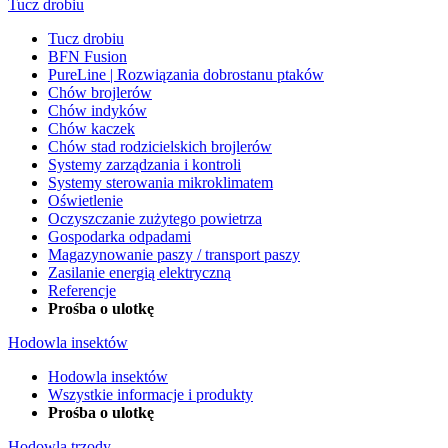
Tucz drobiu
Tucz drobiu
BFN Fusion
PureLine | Rozwiązania dobrostanu ptaków
Chów brojlerów
Chów indyków
Chów kaczek
Chów stad rodzicielskich brojlerów
Systemy zarządzania i kontroli
Systemy sterowania mikroklimatem
Oświetlenie
Oczyszczanie zużytego powietrza
Gospodarka odpadami
Magazynowanie paszy / transport paszy
Zasilanie energią elektryczną
Referencje
Prośba o ulotkę
Hodowla insektów
Hodowla insektów
Wszystkie informacje i produkty
Prośba o ulotkę
Hodowla trzody