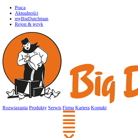
Praca
Aktualności
myBigDutchman
Rejon & język
Rozwiązania
Produkty
Serwis
Firma
Kariera
Kontakt