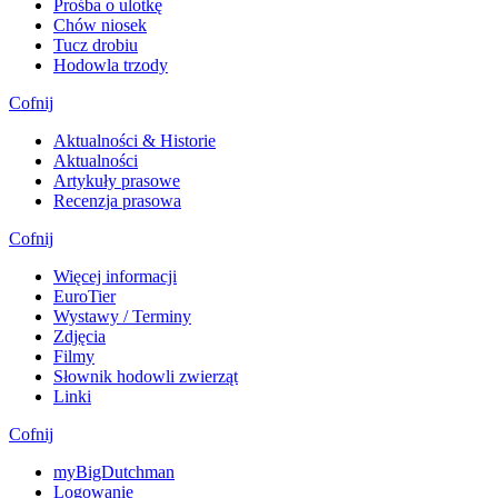
Prośba o ulotkę
Chów niosek
Tucz drobiu
Hodowla trzody
Cofnij
Aktualności & Historie
Aktualności
Artykuły prasowe
Recenzja prasowa
Cofnij
Więcej informacji
EuroTier
Wystawy / Terminy
Zdjęcia
Filmy
Słownik hodowli zwierząt
Linki
Cofnij
myBigDutchman
Logowanie