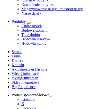
Klimat w budynku
Oświetlenie budynku
Magazynowanie paszy / transport paszy
Nasze działy
Produkty
Chów niosek
Budowa szklarni
Tucz drobiu
Hodowla insektów
Hodowla trzody
Serwis
Firma
Kariera
Kontakt
Aktualności & Historie
Więcej informacji
myBigDutchman
Sklep internetowy
Big Experience
Portale społecznościowe
Linkedin
X
Facebook