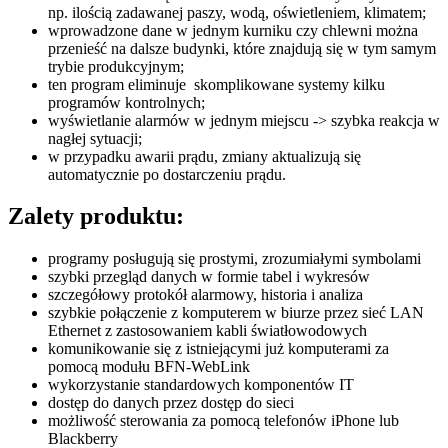
np. ilością zadawanej paszy, wodą, oświetleniem, klimatem;
wprowadzone dane w jednym kurniku czy chlewni można
przenieść na dalsze budynki, które znajdują się w tym samym
trybie produkcyjnym;
ten program eliminuje skomplikowane systemy kilku
programów kontrolnych;
wyświetlanie alarmów w jednym miejscu -> szybka reakcja w
nagłej sytuacji;
w przypadku awarii prądu, zmiany aktualizują się
automatycznie po dostarczeniu prądu.
Zalety produktu
:
programy posługują się prostymi, zrozumiałymi symbolami
szybki przegląd danych w formie tabel i wykresów
szczegółowy protokół alarmowy, historia i analiza
szybkie połączenie z komputerem w biurze przez sieć LAN
Ethernet z zastosowaniem kabli światłowodowych
komunikowanie się z istniejącymi już komputerami za
pomocą modułu BFN-WebLink
wykorzystanie standardowych komponentów IT
dostęp do danych przez dostęp do sieci
możliwość sterowania za pomocą telefonów iPhone lub
Blackberry