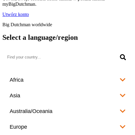
myBigDutchman.
Utwórz konto
Big Dutchman worldwide
Select a language/region
Africa
Algeria
Asia
العربية
Afghanistan
Australia/Oceania
Angola
English
www.bigdutchman.co.za
Australia
Europe
Bangladesh
Benin
www.bigdutchman.asia