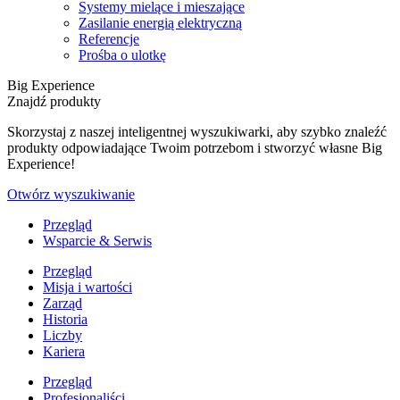
Systemy mielące i mieszające
Zasilanie energią elektryczną
Referencje
Prośba o ulotkę
Big Experience
Znajdź produkty
Skorzystaj z naszej inteligentnej wyszukiwarki, aby szybko znaleźć
produkty odpowiadające Twoim potrzebom i stworzyć własne Big
Experience!
Otwórz wyszukiwanie
Przegląd
Wsparcie & Serwis
Przegląd
Misja i wartości
Zarząd
Historia
Liczby
Kariera
Przegląd
Profesjonaliści