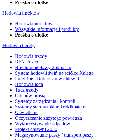
Prośba o ulotkę
Hodowla insektów
Hodowla insektów
Wszystkie informacje i produkty
Prośba o ulotkę
Hodowla trzody
Hodowla trzody
BFN Fusion
Havito modelowy dobrostan
System hodowli świń na ściółce Xaletto
PureLine | Dobrostan w chlewni
Hodowla loch
Tucz trzody
Odchów prosiąt
Systemy zarządzania i kontroli
Systemy sterowania mikroklimatem
Oświetlenie
Oczyszczanie zużytego powietrza
Wykorzystywanie odpadów
Projekt chlewni 2030
Magazynowanie paszy / transport paszy