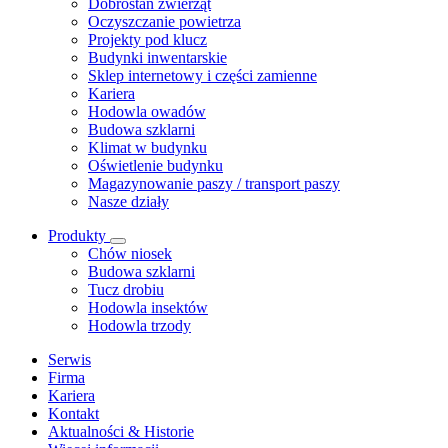
Dobrostan zwierząt
Oczyszczanie powietrza
Projekty pod klucz
Budynki inwentarskie
Sklep internetowy i części zamienne
Kariera
Hodowla owadów
Budowa szklarni
Klimat w budynku
Oświetlenie budynku
Magazynowanie paszy / transport paszy
Nasze działy
Produkty
Chów niosek
Budowa szklarni
Tucz drobiu
Hodowla insektów
Hodowla trzody
Serwis
Firma
Kariera
Kontakt
Aktualności & Historie