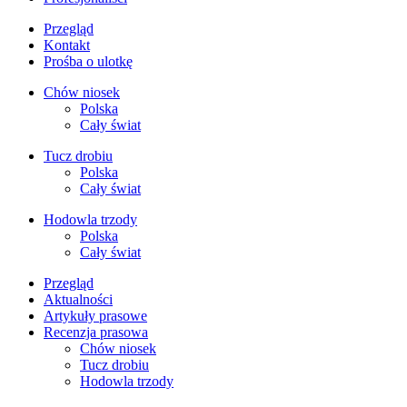
Przegląd
Kontakt
Prośba o ulotkę
Chów niosek
Polska
Cały świat
Tucz drobiu
Polska
Cały świat
Hodowla trzody
Polska
Cały świat
Przegląd
Aktualności
Artykuły prasowe
Recenzja prasowa
Chów niosek
Tucz drobiu
Hodowla trzody