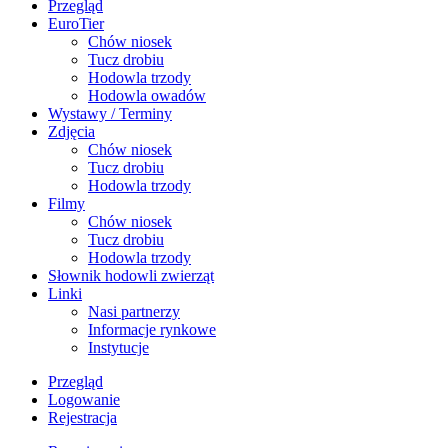
Przegląd
EuroTier
Chów niosek
Tucz drobiu
Hodowla trzody
Hodowla owadów
Wystawy / Terminy
Zdjęcia
Chów niosek
Tucz drobiu
Hodowla trzody
Filmy
Chów niosek
Tucz drobiu
Hodowla trzody
Słownik hodowli zwierząt
Linki
Nasi partnerzy
Informacje rynkowe
Instytucje
Przegląd
Logowanie
Rejestracja