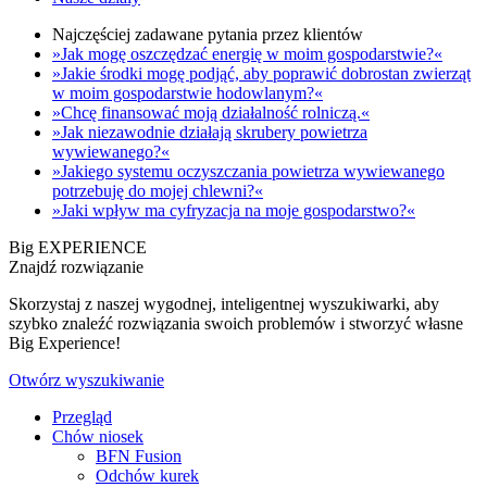
Najczęściej zadawane pytania przez klientów
»Jak mogę oszczędzać energię w moim gospodarstwie?«
»Jakie środki mogę podjąć, aby poprawić dobrostan zwierząt
w moim gospodarstwie hodowlanym?«
»Chcę finansować moją działalność rolniczą.«
»Jak niezawodnie działają skrubery powietrza
wywiewanego?«
»Jakiego systemu oczyszczania powietrza wywiewanego
potrzebuję do mojej chlewni?«
»Jaki wpływ ma cyfryzacja na moje gospodarstwo?«
Big EXPERIENCE
Znajdź rozwiązanie
Skorzystaj z naszej wygodnej, inteligentnej wyszukiwarki, aby
szybko znaleźć rozwiązania swoich problemów i stworzyć własne
Big Experience!
Otwórz wyszukiwanie
Przegląd
Chów niosek
BFN Fusion
Odchów kurek