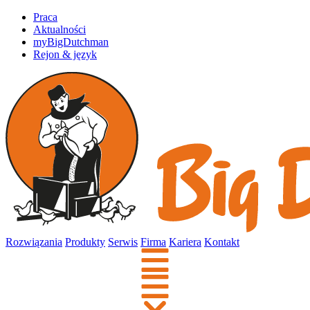
Praca
Aktualności
myBigDutchman
Rejon & język
Rozwiązania
Produkty
Serwis
Firma
Kariera
Kontakt