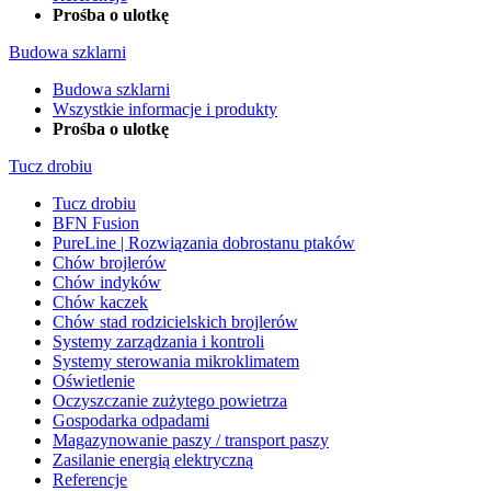
Prośba o ulotkę
Budowa szklarni
Budowa szklarni
Wszystkie informacje i produkty
Prośba o ulotkę
Tucz drobiu
Tucz drobiu
BFN Fusion
PureLine | Rozwiązania dobrostanu ptaków
Chów brojlerów
Chów indyków
Chów kaczek
Chów stad rodzicielskich brojlerów
Systemy zarządzania i kontroli
Systemy sterowania mikroklimatem
Oświetlenie
Oczyszczanie zużytego powietrza
Gospodarka odpadami
Magazynowanie paszy / transport paszy
Zasilanie energią elektryczną
Referencje