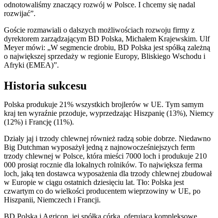
odnotowaliśmy znaczący rozwój w Polsce. I chcemy się nadal
rozwijać”.
Goście rozmawiali o dalszych możliwościach rozwoju firmy z
dyrektorem zarządzającym BD Polska, Michałem Krajewskim. Ulf
Meyer mówi: „W segmencie drobiu, BD Polska jest spółką zależną
o największej sprzedaży w regionie Europy, Bliskiego Wschodu i
Afryki (EMEA)”.
Historia sukcesu
Polska produkuje 21% wszystkich brojlerów w UE. Tym samym
kraj ten wyraźnie przoduje, wyprzedzając Hiszpanię (13%), Niemcy
(12%) i Francję (11%).
Działy jaj i trzody chlewnej również radzą sobie dobrze. Niedawno
Big Dutchman wyposażył jedną z najnowocześniejszych ferm
trzody chlewnej w Polsce, która mieści 7000 loch i produkuje 210
000 prosiąt rocznie dla lokalnych rolników. To największa ferma
loch, jaką ten dostawca wyposażenia dla trzody chlewnej zbudował
w Europie w ciągu ostatnich dziesięciu lat. Tło: Polska jest
czwartym co do wielkości producentem wieprzowiny w UE, po
Hiszpanii, Niemczech i Francji.
BD Polska i Agricon, jej spółka córka, oferująca kompleksowe