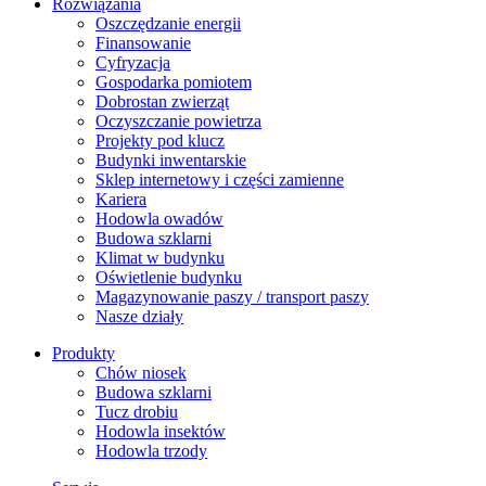
Rozwiązania
​Oszczędzanie energii
Finansowanie
Cyfryzacja
Gospodarka pomiotem
Dobrostan zwierząt
Oczyszczanie powietrza
Projekty pod klucz
Budynki inwentarskie
Sklep internetowy i części zamienne
Kariera
Hodowla owadów
Budowa szklarni
Klimat w budynku
Oświetlenie budynku
Magazynowanie paszy / transport paszy
Nasze działy
Produkty
Chów niosek
Budowa szklarni
Tucz drobiu
Hodowla insektów
Hodowla trzody