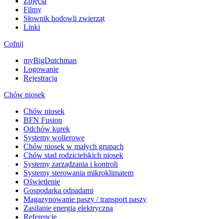
Zdjęcia
Filmy
Słownik hodowli zwierząt
Linki
Cofnij
myBigDutchman
Logowanie
Rejestracja
Chów niosek
Chów niosek
BFN Fusion
Odchów kurek
Systemy wolierowe
Chów niosek w małych grupach
Chów stad rodzicielskich niosek
Systemy zarządzania i kontroli
Systemy sterowania mikroklimatem
Oświetlenie
Gospodarka odpadami
Magazynowanie paszy / transport paszy
Zasilanie energią elektryczną
Referencje