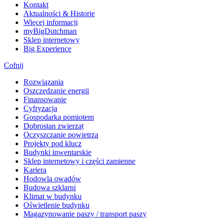
Kontakt
Aktualności & Historie
Więcej informacji
myBigDutchman
Sklep internetowy
Big Experience
Cofnij
Rozwiązania
​Oszczędzanie energii
Finansowanie
Cyfryzacja
Gospodarka pomiotem
Dobrostan zwierząt
Oczyszczanie powietrza
Projekty pod klucz
Budynki inwentarskie
Sklep internetowy i części zamienne
Kariera
Hodowla owadów
Budowa szklarni
Klimat w budynku
Oświetlenie budynku
Magazynowanie paszy / transport paszy