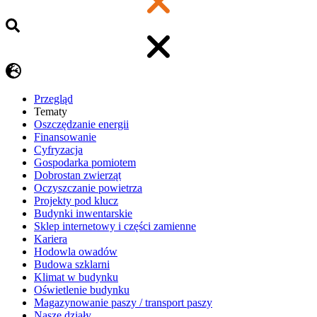
Przegląd
Tematy
​Oszczędzanie energii
Finansowanie
Cyfryzacja
Gospodarka pomiotem
Dobrostan zwierząt
Oczyszczanie powietrza
Projekty pod klucz
Budynki inwentarskie
Sklep internetowy i części zamienne
Kariera
Hodowla owadów
Budowa szklarni
Klimat w budynku
Oświetlenie budynku
Magazynowanie paszy / transport paszy
Nasze działy