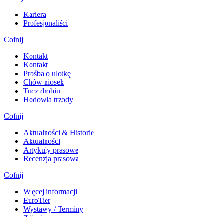
Kariera
Profesjonaliści
Cofnij
Kontakt
Kontakt
Prośba o ulotkę
Chów niosek
Tucz drobiu
Hodowla trzody
Cofnij
Aktualności & Historie
Aktualności
Artykuły prasowe
Recenzja prasowa
Cofnij
Więcej informacji
EuroTier
Wystawy / Terminy