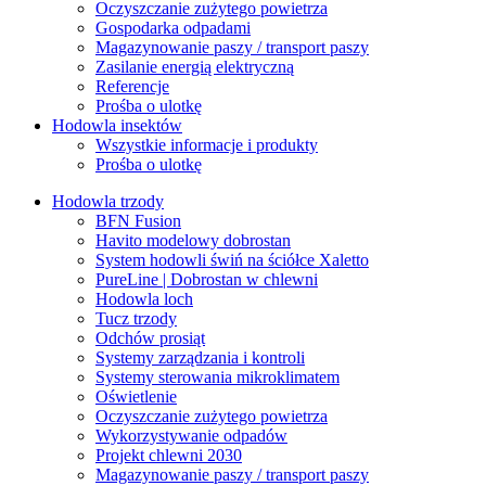
Oczyszczanie zużytego powietrza
Gospodarka odpadami
Magazynowanie paszy / transport paszy
Zasilanie energią elektryczną
Referencje
Prośba o ulotkę
Hodowla insektów
Wszystkie informacje i produkty
Prośba o ulotkę
Hodowla trzody
BFN Fusion
Havito modelowy dobrostan
System hodowli świń na ściółce Xaletto
PureLine | Dobrostan w chlewni
Hodowla loch
Tucz trzody
Odchów prosiąt
Systemy zarządzania i kontroli
Systemy sterowania mikroklimatem
Oświetlenie
Oczyszczanie zużytego powietrza
Wykorzystywanie odpadów
Projekt chlewni 2030
Magazynowanie paszy / transport paszy