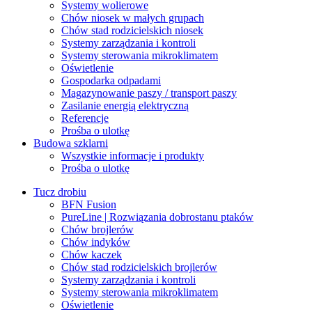
Systemy wolierowe
Chów niosek w małych grupach
Chów stad rodzicielskich niosek
Systemy zarządzania i kontroli
Systemy sterowania mikroklimatem
Oświetlenie
Gospodarka odpadami
Magazynowanie paszy / transport paszy
Zasilanie energią elektryczną
Referencje
Prośba o ulotkę
Budowa szklarni
Wszystkie informacje i produkty
Prośba o ulotkę
Tucz drobiu
BFN Fusion
PureLine | Rozwiązania dobrostanu ptaków
Chów brojlerów
Chów indyków
Chów kaczek
Chów stad rodzicielskich brojlerów
Systemy zarządzania i kontroli
Systemy sterowania mikroklimatem
Oświetlenie