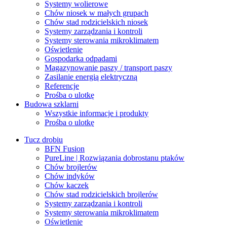
Systemy wolierowe
Chów niosek w małych grupach
Chów stad rodzicielskich niosek
Systemy zarządzania i kontroli
Systemy sterowania mikroklimatem
Oświetlenie
Gospodarka odpadami
Magazynowanie paszy / transport paszy
Zasilanie energią elektryczną
Referencje
Prośba o ulotkę
Budowa szklarni
Wszystkie informacje i produkty
Prośba o ulotkę
Tucz drobiu
BFN Fusion
PureLine | Rozwiązania dobrostanu ptaków
Chów brojlerów
Chów indyków
Chów kaczek
Chów stad rodzicielskich brojlerów
Systemy zarządzania i kontroli
Systemy sterowania mikroklimatem
Oświetlenie