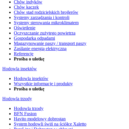
Chów indyków
Chów kaczek
Chów stad rodzicielskich brojlerów
Systemy zarządzania i kontroli
Systemy sterowania mikroklimatem
Oświetlenie
Oczyszczanie zużytego powietrza
Gospodarka odpadami
Magazynowanie paszy / transport paszy
Zasilanie energią elektryczną
Referencje
Prośba o ulotkę
Hodowla insektów
Hodowla insektów
Wszystkie informacje i produkty
Prośba o ulotkę
Hodowla trzody
Hodowla trzody
BFN Fusion
Havito modelowy dobrostan
System hodowli świń na ściółce Xaletto