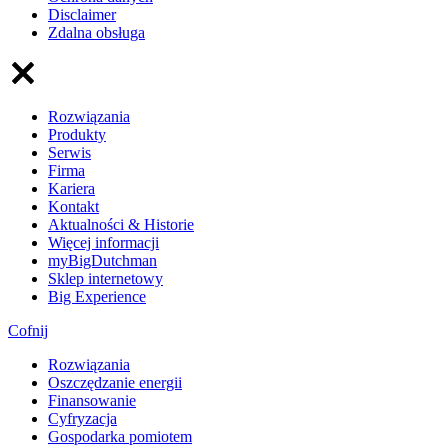
Disclaimer
Zdalna obsługa
Rozwiązania
Produkty
Serwis
Firma
Kariera
Kontakt
Aktualności & Historie
Więcej informacji
myBigDutchman
Sklep internetowy
Big Experience
Cofnij
Rozwiązania
​Oszczędzanie energii
Finansowanie
Cyfryzacja
Gospodarka pomiotem