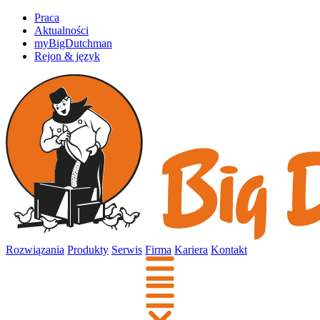
Praca
Aktualności
myBigDutchman
Rejon & język
Rozwiązania
Produkty
Serwis
Firma
Kariera
Kontakt