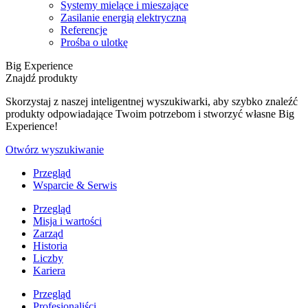
Systemy mielące i mieszające
Zasilanie energią elektryczną
Referencje
Prośba o ulotkę
Big Experience
Znajdź produkty
Skorzystaj z naszej inteligentnej wyszukiwarki, aby szybko znaleźć
produkty odpowiadające Twoim potrzebom i stworzyć własne Big
Experience!
Otwórz wyszukiwanie
Przegląd
Wsparcie & Serwis
Przegląd
Misja i wartości
Zarząd
Historia
Liczby
Kariera
Przegląd
Profesjonaliści