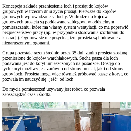
Koncepcja zakłada przeniesienie loch i prosiąt do kojców
grupowych w trzecim dniu życia prosiąt. Pierwsze do kojców
grupowych wprowadzane są lochy. W drodze do kojców
grupowych prosięta są poddawane zabiegowi w oddzielnym
pomieszczeniu, które ma własny system wentylacji, co ma poprawić
bezpieczeństwo pracy (np. w przypadku stosowania izofluranu do
kastracji). Ogonów się nie przycina, tzn. prosięta są hodowane z
nienaruszonymi ogonami.
Grupa pozostaje razem średnio przez 35 dni, zanim prosięta zostaną
przeniesione do kojców warchlakowych. Sucha pasza dla loch
podawana jest do koryt umieszczonych na posadzce. Dostęp do
tych koryt możliwy jest zarówno od strony prosiąt, jak i od strony
grupy loch. Prosięta mogą więc również próbować paszę z koryt, co
pozwala im nauczyć się „jeść” od loch.
Do mycia pomieszczeń używany jest robot, co pozwala
zaoszczędzić czas i środki.