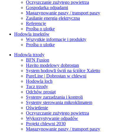
Oczyszczanie zużytego powietrza
Gospodarka odpadami
Magazynowanie paszy / transport paszy
Zasilanie energią elektryczną
Referencje
Prośba o ulotkę
Hodowla insektów
Wszystkie informacje i produkty
Prośba o ulotkę
Hodowla trzody
BFN Fusion
Havito modelowy dobrostan
System hodowli świń na ściółce Xaletto
PureLine | Dobrostan w chlewni
Hodowla loch
Tucz trzody
Odchów prosiąt
Systemy zarządzania i kontroli
Systemy sterowania mikroklimatem
Oświetlenie
Oczyszczanie zużytego powietrza
Wykorzystywanie odpadów
Projekt chlewni 2030
Magazynowanie paszy / transport paszy