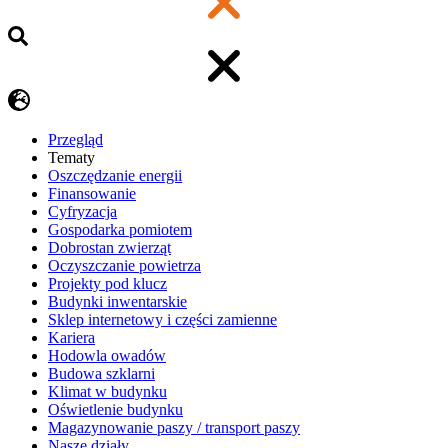
Przegląd
Tematy
​Oszczędzanie energii
Finansowanie
Cyfryzacja
Gospodarka pomiotem
Dobrostan zwierząt
Oczyszczanie powietrza
Projekty pod klucz
Budynki inwentarskie
Sklep internetowy i części zamienne
Kariera
Hodowla owadów
Budowa szklarni
Klimat w budynku
Oświetlenie budynku
Magazynowanie paszy / transport paszy
Nasze działy