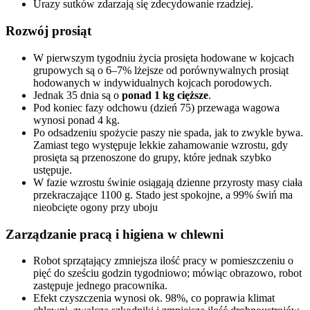
Urazy sutków zdarzają się zdecydowanie rzadziej.
Rozwój prosiąt
W pierwszym tygodniu życia prosięta hodowane w kojcach
grupowych są o 6–7% lżejsze od porównywalnych prosiąt
hodowanych w indywidualnych kojcach porodowych.
Jednak 35 dnia są o
ponad 1 kg cięższe
.
Pod koniec fazy odchowu (dzień 75) przewaga wagowa
wynosi ponad 4 kg.
Po odsadzeniu spożycie paszy nie spada, jak to zwykle bywa.
Zamiast tego występuje lekkie zahamowanie wzrostu, gdy
prosięta są przenoszone do grupy, które jednak szybko
ustępuje.
W fazie wzrostu świnie osiągają dzienne przyrosty masy ciała
przekraczające 1100 g. Stado jest spokojne, a 99% świń ma
nieobcięte ogony przy uboju
Zarządzanie pracą i higiena w chlewni
Robot sprzątający zmniejsza ilość pracy w pomieszczeniu o
pięć do sześciu godzin tygodniowo; mówiąc obrazowo, robot
zastępuje jednego pracownika.
Efekt czyszczenia wynosi ok. 98%, co poprawia klimat