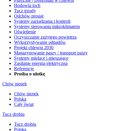
PureLine | Dobrostan w chlewni
Hodowla loch
Tucz trzody
Odchów prosiąt
Systemy zarządzania i kontroli
Systemy sterowania mikroklimatem
Oświetlenie
Oczyszczanie zużytego powietrza
Wykorzystywanie odpadów
Projekt chlewni 2030
Magazynowanie paszy / transport paszy
Systemy mielące i mieszające
Zasilanie energią elektryczną
Referencje
Prośba o ulotkę
Chów niosek
Chów niosek
Polska
Cały świat
Tucz drobiu
Tucz drobiu
Polska