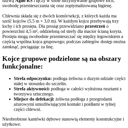
nazwą
Agilo RS
i łączy w sobie utrzymywanie grupowe loch,
swobodę przemieszczania się oraz zoptymalizowaną higienę.
Chlewnia składa się z dwóch komór/sekcji, z których każda ma
sześć kojców (5,5 m × 3,0 m). W każdym kojcu przebywają trzy
lochy i ich prosięta. Dla prosiąt przewidziano
przestrzeń
o
powierzchni 4,5 m², oddzieloną od strefy dla macior ścianą koryta.
Prosięta mogą swobodnie przemieszczać się między legowiskiem a
częścią wspólna kojca grupowego; podczas zabiegów dostęp można
zamknąć, pociągając za linę.
Kojce grupowe podzielone są na obszary
funkcjonalne:
Strefa odpoczynku:
podłoga żeliwna o duzym udziale części
stałej w stosunku do szczelin.
Strefa aktywności:
podłoga w całości wyłożona rusztami z
tworzywa sztucznego.
Miejsce do defekacji:
żeliwna podłoga z przegrodami
ażurowymi umożliwiającymi kontakt i poidłami w tylnej
części chlewni.
Nieobrobione kantówki dębowe stanowią elementy konstrukcyjne i
użytkowe.