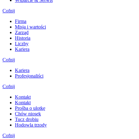
Wsparcie & Serwis
Cofnij
Firma
Misja i wartości
Zarząd
Historia
Liczby
Kariera
Cofnij
Kariera
Profesjonaliści
Cofnij
Kontakt
Kontakt
Prośba o ulotkę
Chów niosek
Tucz drobiu
Hodowla trzody
Cofnij