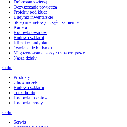
Dobrostan zwierząt
Oczyszczanie powietrza
Projekty pod klucz
Budynki inwentarskie
Sklep internetowy i części zamienne
Kariera
Hodowla owadów
Budowa szklarni
Klimat w budynku
Oświetlenie budynku
Magazynowanie paszy / transport paszy
Nasze działy
Cofnij
Produkty
Chów niosek
Budowa szklarni
Tucz drobiu
Hodowla insektów
Hodowla trzody
Cofnij
Serwis