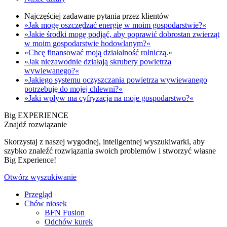
Najczęściej zadawane pytania przez klientów
»Jak mogę oszczędzać energię w moim gospodarstwie?«
»Jakie środki mogę podjąć, aby poprawić dobrostan zwierząt
w moim gospodarstwie hodowlanym?«
»Chcę finansować moją działalność rolniczą.«
»Jak niezawodnie działają skrubery powietrza
wywiewanego?«
»Jakiego systemu oczyszczania powietrza wywiewanego
potrzebuję do mojej chlewni?«
»Jaki wpływ ma cyfryzacja na moje gospodarstwo?«
Big EXPERIENCE
Znajdź rozwiązanie
Skorzystaj z naszej wygodnej, inteligentnej wyszukiwarki, aby
szybko znaleźć rozwiązania swoich problemów i stworzyć własne
Big Experience!
Otwórz wyszukiwanie
Przegląd
Chów niosek
BFN Fusion
Odchów kurek