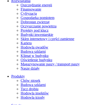
Rozwiązania
​Oszczędzanie energii
Finansowanie
Cyfryzacja
Gospodarka pomiotem
Dobrostan zwierząt
Oczyszczanie powietrza
Projekty pod klucz
Budynki inwentarskie
Sklep internetowy i części zamienne
Kariera
Hodowla owadów
Budowa szklarni
Klimat w budynku
Oświetlenie budynku
Magazynowanie paszy / transport paszy
Nasze działy
Produkty
Chów niosek
Budowa szklarni
Tucz drobiu
Hodowla insektów
Hodowla trzody