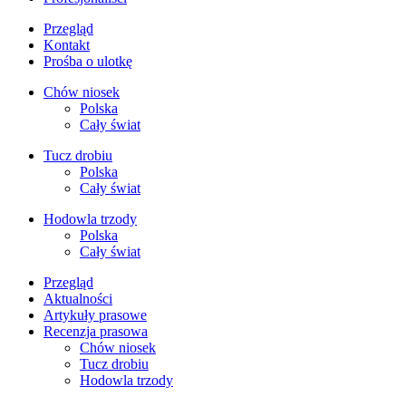
Przegląd
Kontakt
Prośba o ulotkę
Chów niosek
Polska
Cały świat
Tucz drobiu
Polska
Cały świat
Hodowla trzody
Polska
Cały świat
Przegląd
Aktualności
Artykuły prasowe
Recenzja prasowa
Chów niosek
Tucz drobiu
Hodowla trzody