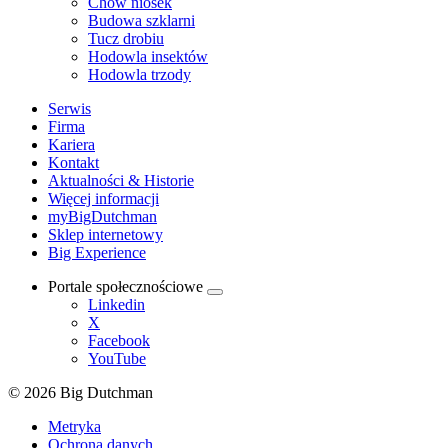
Chów niosek
Budowa szklarni
Tucz drobiu
Hodowla insektów
Hodowla trzody
Serwis
Firma
Kariera
Kontakt
Aktualności & Historie
Więcej informacji
myBigDutchman
Sklep internetowy
Big Experience
Portale społecznościowe
Linkedin
X
Facebook
YouTube
© 2026 Big Dutchman
Metryka
Ochrona danych