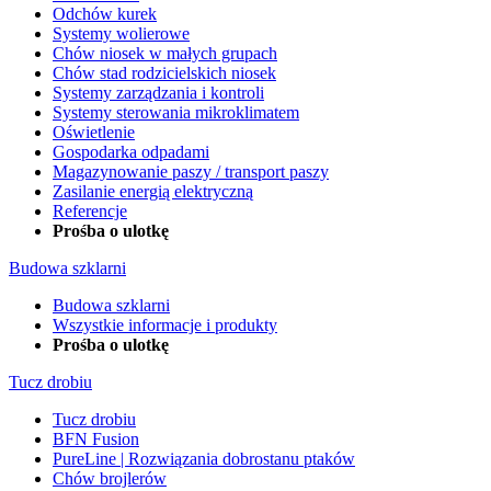
Odchów kurek
Systemy wolierowe
Chów niosek w małych grupach
Chów stad rodzicielskich niosek
Systemy zarządzania i kontroli
Systemy sterowania mikroklimatem
Oświetlenie
Gospodarka odpadami
Magazynowanie paszy / transport paszy
Zasilanie energią elektryczną
Referencje
Prośba o ulotkę
Budowa szklarni
Budowa szklarni
Wszystkie informacje i produkty
Prośba o ulotkę
Tucz drobiu
Tucz drobiu
BFN Fusion
PureLine | Rozwiązania dobrostanu ptaków
Chów brojlerów