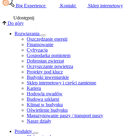
Big Experience
Kontakt
Sklep internetowy
Udostępnij
Do góry
Rozwiązania
​Oszczędzanie energii
Finansowanie
Cyfryzacja
Gospodarka pomiotem
Dobrostan zwierząt
Oczyszczanie powietrza
Projekty pod klucz
Budynki inwentarskie
Sklep internetowy i części zamienne
Kariera
Hodowla owadów
Budowa szklarni
Klimat w budynku
Oświetlenie budynku
Magazynowanie paszy / transport paszy
Nasze działy
Produkty