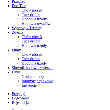
Przegląd
EuroTier
Chów niosek
Tucz drobiu
Hodowla trzody
Hodowla owadów
Wystawy / Terminy
Zdjęcia
Chów niosek
Tucz drobiu
Hodowla trzody
Filmy
Chów niosek
Tucz drobiu
Hodowla trzody
Słownik hodowli zwierząt
Linki
Nasi partnerzy
Informacje rynkowe
Instytucje
Przegląd
Logowanie
Rejestracja