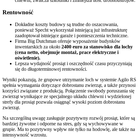
chlewni, zwalcza szkodniki i zmniejsza ilość drobnoustrojów.
Rentowność
Dokładne koszty budowy są trudne do oszacowania,
ponieważ Specht wykorzystał istniejącą już infrastrukturę
zaadoptował istniejące garaże i pomieszczenia techniczne.
Firma Big Dutchman oferuje wyposażenie budynków
inwentarskich za około
2400 euro za stanowisko dla lochy
(cena netto, obejmuje montaż, prace elektryczne i
oświetlenie).
Lepsza wydajność prosiąt i oszczędność czasu przyczyniają
się do długoterminowej rentowności.
Wyniki pokazują, że grupowe utrzymanie loch w systemie Agilo RS
spełnia wymagania dotyczące dobrostanu zwierząt, a także przynosi
korzyści związane z produkcją. Połączenie swobody poruszania się
zwierząt wynikające ze specjalnego układu chlewni i wydzielonej
strefy dla prosiąt pozwala osiągnąć wysoki poziom dobrostanu
zwierząt.
Na szczególną uwagę zasługuje pozytywny rozwój prosiąt, które są
bardziej żywotne i odporne na stres, gdy są wychowywane w
grupie. Ma to pozytywny wpływ nie tylko na hodowlę, ale także na
intensywność wzrostu.