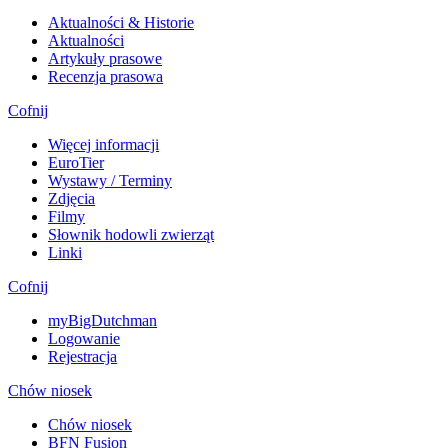
Aktualności & Historie
Aktualności
Artykuły prasowe
Recenzja prasowa
Cofnij
Więcej informacji
EuroTier
Wystawy / Terminy
Zdjęcia
Filmy
Słownik hodowli zwierząt
Linki
Cofnij
myBigDutchman
Logowanie
Rejestracja
Chów niosek
Chów niosek
BFN Fusion