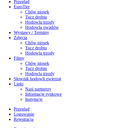
Przegląd
EuroTier
Chów niosek
Tucz drobiu
Hodowla trzody
Hodowla owadów
Wystawy / Terminy
Zdjęcia
Chów niosek
Tucz drobiu
Hodowla trzody
Filmy
Chów niosek
Tucz drobiu
Hodowla trzody
Słownik hodowli zwierząt
Linki
Nasi partnerzy
Informacje rynkowe
Instytucje
Przegląd
Logowanie
Rejestracja