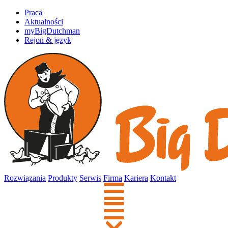
Praca
Aktualności
myBigDutchman
Rejon & język
Rozwiązania
Produkty
Serwis
Firma
Kariera
Kontakt