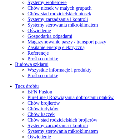
Systemy wolierowe
Chów niosek w małych grupach
Chów stad rodzicielskich niosek
Systemy zarządzania i kontroli
Systemy sterowania mikroklimatem
Oświetlenie
Gospodarka odpadami
Magazynowanie paszy / transport paszy
Zasilanie energią elektryczną
Referencje
Prośba o ulotkę
Budowa szklarni
Wszystkie informacje i produkty
Prośba o ulotkę
Tucz drobiu
BFN Fusion
PureLine | Rozwiązania dobrostanu ptaków
Chów brojlerów
Chów indyków
Chów kaczek
Chów stad rodzicielskich brojlerów
Systemy zarządzania i kontroli
Systemy sterowania mikroklimatem
Oświetlenie