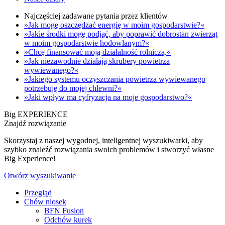
Najczęściej zadawane pytania przez klientów
»Jak mogę oszczędzać energię w moim gospodarstwie?«
»Jakie środki mogę podjąć, aby poprawić dobrostan zwierząt
w moim gospodarstwie hodowlanym?«
»Chcę finansować moją działalność rolniczą.«
»Jak niezawodnie działają skrubery powietrza
wywiewanego?«
»Jakiego systemu oczyszczania powietrza wywiewanego
potrzebuję do mojej chlewni?«
»Jaki wpływ ma cyfryzacja na moje gospodarstwo?«
Big EXPERIENCE
Znajdź rozwiązanie
Skorzystaj z naszej wygodnej, inteligentnej wyszukiwarki, aby
szybko znaleźć rozwiązania swoich problemów i stworzyć własne
Big Experience!
Otwórz wyszukiwanie
Przegląd
Chów niosek
BFN Fusion
Odchów kurek