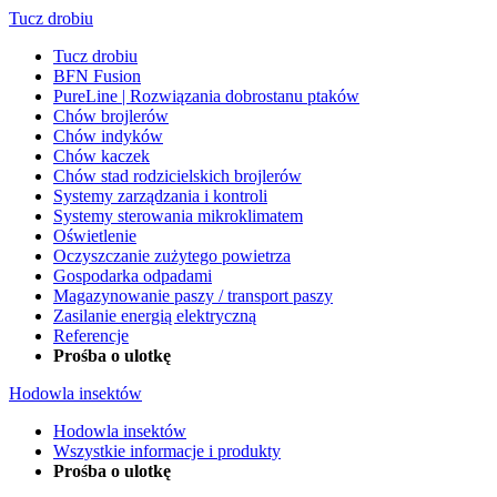
Tucz drobiu
Tucz drobiu
BFN Fusion
PureLine | Rozwiązania dobrostanu ptaków
Chów brojlerów
Chów indyków
Chów kaczek
Chów stad rodzicielskich brojlerów
Systemy zarządzania i kontroli
Systemy sterowania mikroklimatem
Oświetlenie
Oczyszczanie zużytego powietrza
Gospodarka odpadami
Magazynowanie paszy / transport paszy
Zasilanie energią elektryczną
Referencje
Prośba o ulotkę
Hodowla insektów
Hodowla insektów
Wszystkie informacje i produkty
Prośba o ulotkę