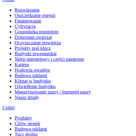
Rozwiązania
​Oszczędzanie energii
Finansowanie
Cyfryzacja
Gospodarka pomiotem
Dobrostan zwierząt
Oczyszczanie powietrza
Projekty pod klucz
Budynki inwentarskie
Sklep internetowy i części zamienne
Kariera
Hodowla owadów
Budowa szklarni
Klimat w budynku
Oświetlenie budynku
Magazynowanie paszy / transport paszy
Nasze działy
Cofnij
Produkty
Chów niosek
Budowa szklarni
Tucz drobiu