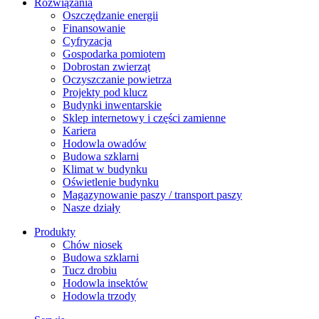
Rozwiązania
​Oszczędzanie energii
Finansowanie
Cyfryzacja
Gospodarka pomiotem
Dobrostan zwierząt
Oczyszczanie powietrza
Projekty pod klucz
Budynki inwentarskie
Sklep internetowy i części zamienne
Kariera
Hodowla owadów
Budowa szklarni
Klimat w budynku
Oświetlenie budynku
Magazynowanie paszy / transport paszy
Nasze działy
Produkty
Chów niosek
Budowa szklarni
Tucz drobiu
Hodowla insektów
Hodowla trzody