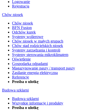
Logowanie
Rejestracja
Chów niosek
Chów niosek
BFN Fusion
Odchów kurek
Systemy wolierowe
Chów niosek w małych grupach
Chów stad rodzicielskich niosek
Systemy zarządzania i kontroli
Systemy sterowania mikroklimatem
Oświetlenie
Gospodarka odpadami
Magazynowanie paszy / transport paszy
Zasilanie energią elektryczną
Referencje
Prośba o ulotkę
Budowa szklarni
Budowa szklarni
Wszystkie informacje i produkty
Prośba o ulotkę