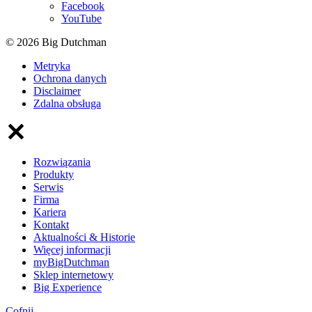
Facebook
YouTube
© 2026 Big Dutchman
Metryka
Ochrona danych
Disclaimer
Zdalna obsługa
Rozwiązania
Produkty
Serwis
Firma
Kariera
Kontakt
Aktualności & Historie
Więcej informacji
myBigDutchman
Sklep internetowy
Big Experience
Cofnij