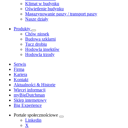
Klimat w budynku
Oświetlenie budynku
Magazynowanie paszy / transport paszy
Nasze działy
Produkty
Chów niosek
Budowa szklarni
Tucz drobiu
Hodowla insektów
Hodowla trzody
Serwis
Firma
Kariera
Kontakt
Aktualności & Historie
Więcej informacji
myBigDutchman
Sklep internetowy
Big Experience
Portale społecznościowe
Linkedin
X