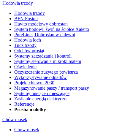
Hodowla trzody
Hodowla trzody
BFN Fusion
Havito modelowy dobrostan
System hodowli świń na ściółce Xaletto
PureLine | Dobrostan w chlewni
Hodowla loch
Tucz trzody
Odchów prosiąt
Systemy zarządzania i kontroli
Systemy sterowania mikroklimatem
Oświetlenie
Oczyszczanie zużytego powietrza
Wykorzystywanie odpadów
Projekt chlewni 2030
Magazynowanie paszy / transport paszy
Systemy mielące i mieszające
Zasilanie energią elektryczną
Referencje
Prośba o ulotkę
Chów niosek
Chów niosek