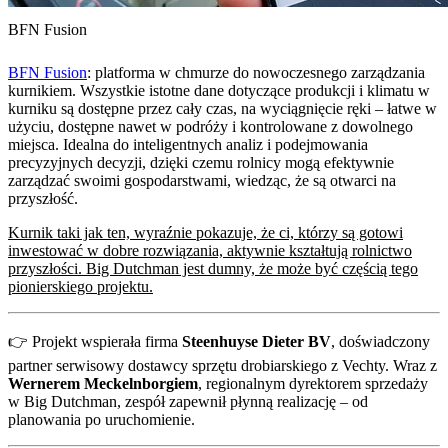
BFN Fusion
BFN Fusion
: platforma w chmurze do nowoczesnego zarządzania
kurnikiem. Wszystkie istotne dane dotyczące produkcji i klimatu w
kurniku są dostępne przez cały czas, na wyciągnięcie ręki – łatwe w
użyciu, dostępne nawet w podróży i kontrolowane z dowolnego
miejsca. Idealna do inteligentnych analiz i podejmowania
precyzyjnych decyzji, dzięki czemu rolnicy mogą efektywnie
zarządzać swoimi gospodarstwami, wiedząc, że są otwarci na
przyszłość.
Kurnik taki jak ten, wyraźnie pokazuje, że ci, którzy są gotowi
inwestować w dobre rozwiązania, aktywnie kształtują rolnictwo
przyszłości. Big Dutchman jest dumny, że może być częścią tego
pionierskiego projektu.
👉 Projekt wspierała firma
Steenhuyse Dieter BV
, doświadczony
partner serwisowy dostawcy sprzętu drobiarskiego z Vechty. Wraz z
Wernerem Meckelnborgiem
, regionalnym dyrektorem sprzedaży
w Big Dutchman, zespół zapewnił płynną realizację – od
planowania po uruchomienie.