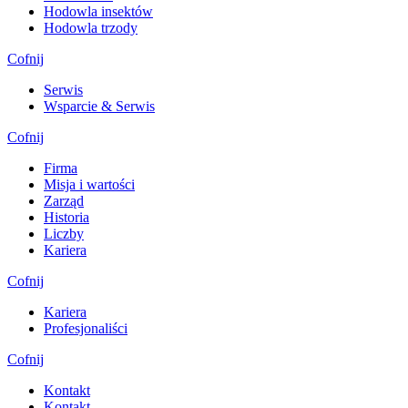
Hodowla insektów
Hodowla trzody
Cofnij
Serwis
Wsparcie & Serwis
Cofnij
Firma
Misja i wartości
Zarząd
Historia
Liczby
Kariera
Cofnij
Kariera
Profesjonaliści
Cofnij
Kontakt
Kontakt