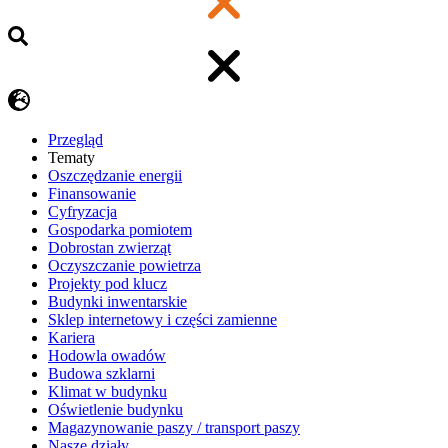
Przegląd
Tematy
​Oszczędzanie energii
Finansowanie
Cyfryzacja
Gospodarka pomiotem
Dobrostan zwierząt
Oczyszczanie powietrza
Projekty pod klucz
Budynki inwentarskie
Sklep internetowy i części zamienne
Kariera
Hodowla owadów
Budowa szklarni
Klimat w budynku
Oświetlenie budynku
Magazynowanie paszy / transport paszy
Nasze działy