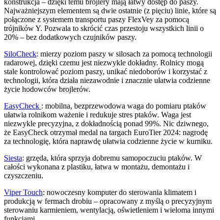
konstrukcja – dzięki temu brojlery mają łatwy dostęp do paszy.
Najważniejszym elementem są dwie ostatnie (z pięciu) linie, które są
połączone z systemem transportu paszy FlexVey za pomocą
trójników Y. Pozwala to skrócić czas przestoju wszystkich linii o
20% – bez dodatkowych czujników paszy.
SiloCheck
: mierzy poziom paszy w silosach za pomocą technologii
radarowej, dzięki czemu jest niezwykle dokładny. Rolnicy mogą
stale kontrolować poziom paszy, unikać niedoborów i korzystać z
technologii, która działa niezawodnie i znacznie ułatwia codzienne
życie hodowców brojlerów.
EasyCheck
: mobilna, bezprzewodowa waga do pomiaru ptaków
ułatwia rolnikom ważenie i redukuje stres ptaków. Waga jest
niezwykle precyzyjna, z dokładnością ponad 99%. Nic dziwnego,
że EasyCheck otrzymał medal na targach EuroTier 2024: nagrodę
za technologię, która naprawdę ułatwia codzienne życie w kurniku.
Siesta
: grzęda, która sprzyja dobremu samopoczuciu ptaków. W
całości wykonana z plastiku, łatwa w montażu, demontażu i
czyszczeniu.
Viper Touch
: nowoczesny komputer do sterowania klimatem i
produkcją w fermach drobiu – opracowany z myślą o precyzyjnym
sterowaniu karmieniem, wentylacją, oświetleniem i wieloma innymi
funkcjami.