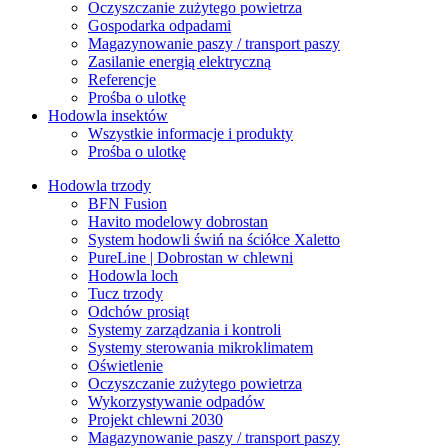
Oczyszczanie zużytego powietrza
Gospodarka odpadami
Magazynowanie paszy / transport paszy
Zasilanie energią elektryczną
Referencje
Prośba o ulotkę
Hodowla insektów
Wszystkie informacje i produkty
Prośba o ulotkę
Hodowla trzody
BFN Fusion
Havito modelowy dobrostan
System hodowli świń na ściółce Xaletto
PureLine | Dobrostan w chlewni
Hodowla loch
Tucz trzody
Odchów prosiąt
Systemy zarządzania i kontroli
Systemy sterowania mikroklimatem
Oświetlenie
Oczyszczanie zużytego powietrza
Wykorzystywanie odpadów
Projekt chlewni 2030
Magazynowanie paszy / transport paszy