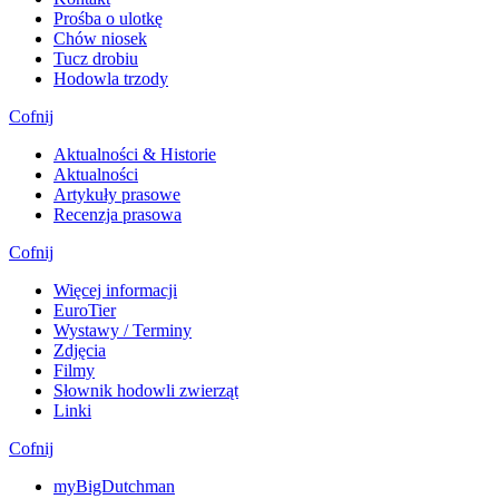
Prośba o ulotkę
Chów niosek
Tucz drobiu
Hodowla trzody
Cofnij
Aktualności & Historie
Aktualności
Artykuły prasowe
Recenzja prasowa
Cofnij
Więcej informacji
EuroTier
Wystawy / Terminy
Zdjęcia
Filmy
Słownik hodowli zwierząt
Linki
Cofnij
myBigDutchman