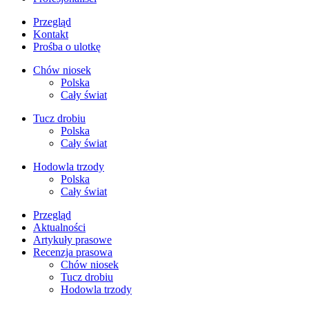
Przegląd
Kontakt
Prośba o ulotkę
Chów niosek
Polska
Cały świat
Tucz drobiu
Polska
Cały świat
Hodowla trzody
Polska
Cały świat
Przegląd
Aktualności
Artykuły prasowe
Recenzja prasowa
Chów niosek
Tucz drobiu
Hodowla trzody