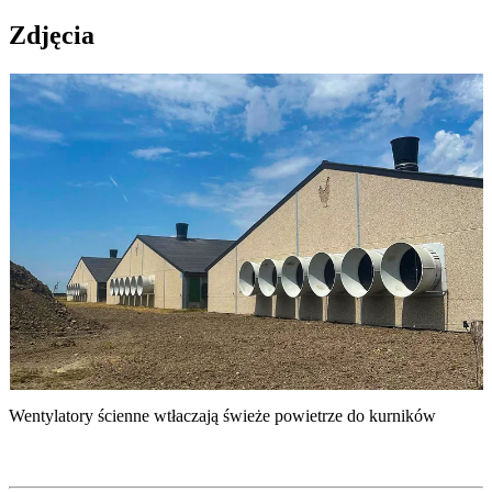
Zdjęcia
Wentylatory ścienne wtłaczają świeże powietrze do kurników
F
z