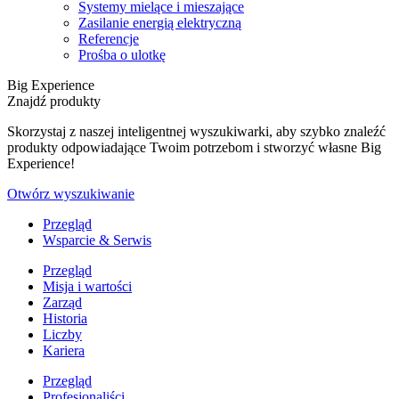
Systemy mielące i mieszające
Zasilanie energią elektryczną
Referencje
Prośba o ulotkę
Big Experience
Znajdź produkty
Skorzystaj z naszej inteligentnej wyszukiwarki, aby szybko znaleźć
produkty odpowiadające Twoim potrzebom i stworzyć własne Big
Experience!
Otwórz wyszukiwanie
Przegląd
Wsparcie & Serwis
Przegląd
Misja i wartości
Zarząd
Historia
Liczby
Kariera
Przegląd
Profesjonaliści