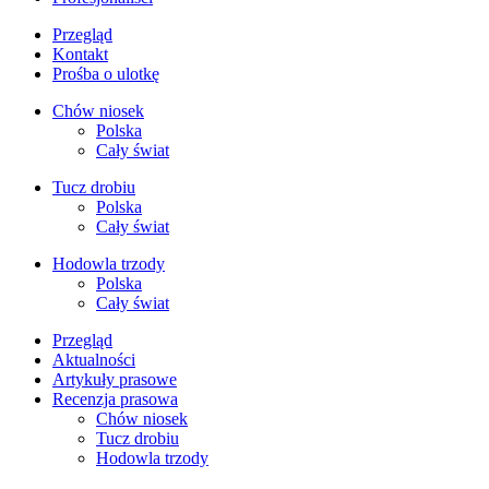
Przegląd
Kontakt
Prośba o ulotkę
Chów niosek
Polska
Cały świat
Tucz drobiu
Polska
Cały świat
Hodowla trzody
Polska
Cały świat
Przegląd
Aktualności
Artykuły prasowe
Recenzja prasowa
Chów niosek
Tucz drobiu
Hodowla trzody