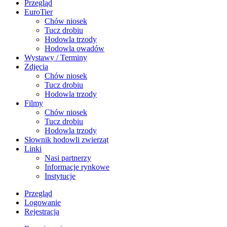
Przegląd
EuroTier
Chów niosek
Tucz drobiu
Hodowla trzody
Hodowla owadów
Wystawy / Terminy
Zdjęcia
Chów niosek
Tucz drobiu
Hodowla trzody
Filmy
Chów niosek
Tucz drobiu
Hodowla trzody
Słownik hodowli zwierząt
Linki
Nasi partnerzy
Informacje rynkowe
Instytucje
Przegląd
Logowanie
Rejestracja