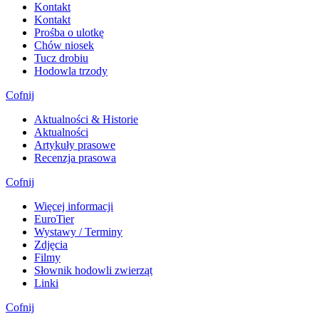
Kontakt
Kontakt
Prośba o ulotkę
Chów niosek
Tucz drobiu
Hodowla trzody
Cofnij
Aktualności & Historie
Aktualności
Artykuły prasowe
Recenzja prasowa
Cofnij
Więcej informacji
EuroTier
Wystawy / Terminy
Zdjęcia
Filmy
Słownik hodowli zwierząt
Linki
Cofnij