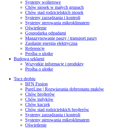
Systemy wolierowe
Chów niosek w małych grupach
Chów stad rodzicielskich niosek
Systemy zarządzania i kontroli
Systemy sterowania mikroklimatem
Oświetlenie
Gospodarka odpadami
Magazynowanie paszy / transport paszy
Zasilanie energią elektryczną
Referencje
Prośba o ulotkę
Budowa szklarni
Wszystkie informacje i produkty
Prośba o ulotkę
Tucz drobiu
BFN Fusion
PureLine | Rozwiązania dobrostanu ptaków
Chów brojlerów
Chów indyków
Chów kaczek
Chów stad rodzicielskich brojlerów
Systemy zarządzania i kontroli
Systemy sterowania mikroklimatem
Oświetlenie