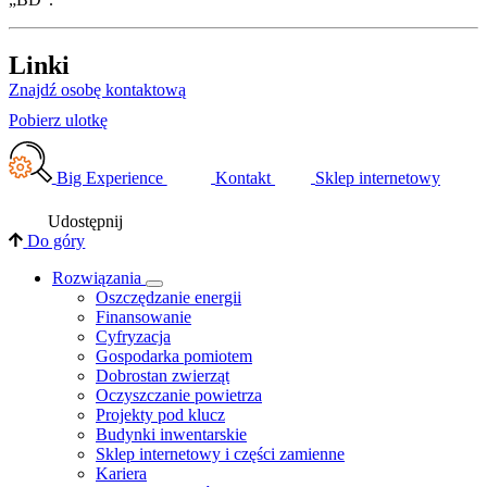
Linki
Znajdź osobę kontaktową
Pobierz ulotkę
Big Experience
Kontakt
Sklep internetowy
Udostępnij
Do góry
Rozwiązania
​Oszczędzanie energii
Finansowanie
Cyfryzacja
Gospodarka pomiotem
Dobrostan zwierząt
Oczyszczanie powietrza
Projekty pod klucz
Budynki inwentarskie
Sklep internetowy i części zamienne
Kariera