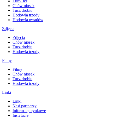
EuroTier
Chów niosek
Tucz drobiu
Hodowla trzody
Hodowla owadów
Zdjęcia
Zdjęcia
Chów niosek
Tucz drobiu
Hodowla trzody
Filmy
Filmy
Chów niosek
Tucz drobiu
Hodowla trzody
Linki
Linki
Nasi partnerzy
Informacje rynkowe
Instytucje