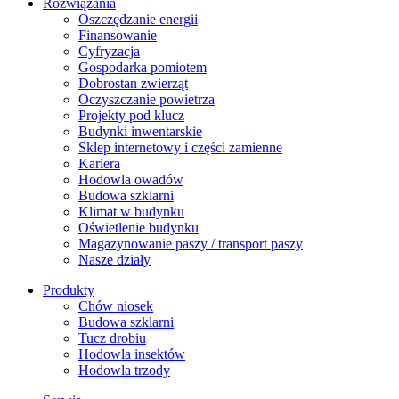
Rozwiązania
​Oszczędzanie energii
Finansowanie
Cyfryzacja
Gospodarka pomiotem
Dobrostan zwierząt
Oczyszczanie powietrza
Projekty pod klucz
Budynki inwentarskie
Sklep internetowy i części zamienne
Kariera
Hodowla owadów
Budowa szklarni
Klimat w budynku
Oświetlenie budynku
Magazynowanie paszy / transport paszy
Nasze działy
Produkty
Chów niosek
Budowa szklarni
Tucz drobiu
Hodowla insektów
Hodowla trzody