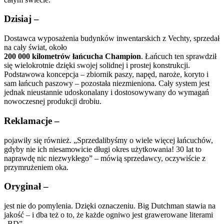
Dzisiaj –
Dostawca wyposażenia budynków inwentarskich z Vechty, sprzedał
na cały świat, około
200 000 kilometrów łańcucha Champion
. Łańcuch ten sprawdził
się wielokrotnie dzięki swojej solidnej i prostej konstrukcji.
Podstawowa koncepcja – zbiornik paszy, napęd, naroże, koryto i
sam łańcuch paszowy – pozostała niezmieniona. Cały system jest
jednak nieustannie udoskonalany i dostosowywany do wymagań
nowoczesnej produkcji drobiu.
Reklamacje –
pojawiły się również. „Sprzedalibyśmy o wiele więcej łańcuchów,
gdyby nie ich niesamowicie długi okres użytkowania! 30 lat to
naprawdę nic niezwykłego” – mówią sprzedawcy, oczywiście z
przymrużeniem oka.
Oryginał –
jest nie do pomylenia. Dzięki oznaczeniu. Big Dutchman stawia na
jakość – i dba też o to, że każde ogniwo jest grawerowane literami
„BD”.