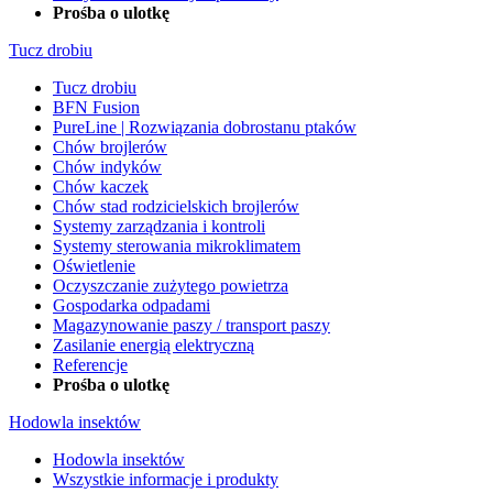
Prośba o ulotkę
Tucz drobiu
Tucz drobiu
BFN Fusion
PureLine | Rozwiązania dobrostanu ptaków
Chów brojlerów
Chów indyków
Chów kaczek
Chów stad rodzicielskich brojlerów
Systemy zarządzania i kontroli
Systemy sterowania mikroklimatem
Oświetlenie
Oczyszczanie zużytego powietrza
Gospodarka odpadami
Magazynowanie paszy / transport paszy
Zasilanie energią elektryczną
Referencje
Prośba o ulotkę
Hodowla insektów
Hodowla insektów
Wszystkie informacje i produkty