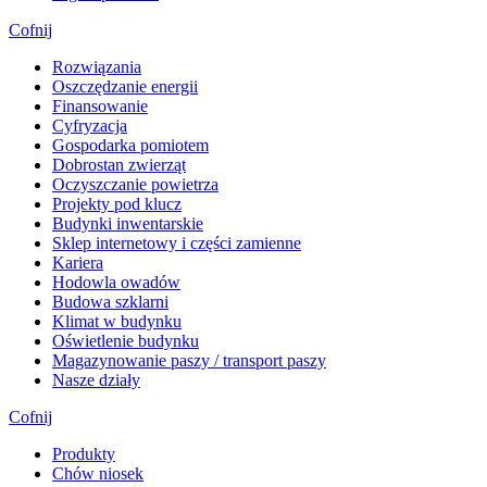
Cofnij
Rozwiązania
​Oszczędzanie energii
Finansowanie
Cyfryzacja
Gospodarka pomiotem
Dobrostan zwierząt
Oczyszczanie powietrza
Projekty pod klucz
Budynki inwentarskie
Sklep internetowy i części zamienne
Kariera
Hodowla owadów
Budowa szklarni
Klimat w budynku
Oświetlenie budynku
Magazynowanie paszy / transport paszy
Nasze działy
Cofnij
Produkty
Chów niosek