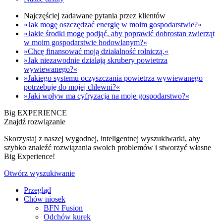
Najczęściej zadawane pytania przez klientów
»Jak mogę oszczędzać energię w moim gospodarstwie?«
»Jakie środki mogę podjąć, aby poprawić dobrostan zwierząt
w moim gospodarstwie hodowlanym?«
»Chcę finansować moją działalność rolniczą.«
»Jak niezawodnie działają skrubery powietrza
wywiewanego?«
»Jakiego systemu oczyszczania powietrza wywiewanego
potrzebuję do mojej chlewni?«
»Jaki wpływ ma cyfryzacja na moje gospodarstwo?«
Big EXPERIENCE
Znajdź rozwiązanie
Skorzystaj z naszej wygodnej, inteligentnej wyszukiwarki, aby
szybko znaleźć rozwiązania swoich problemów i stworzyć własne
Big Experience!
Otwórz wyszukiwanie
Przegląd
Chów niosek
BFN Fusion
Odchów kurek