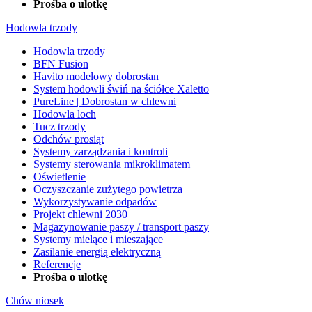
Prośba o ulotkę
Hodowla trzody
Hodowla trzody
BFN Fusion
Havito modelowy dobrostan
System hodowli świń na ściółce Xaletto
PureLine | Dobrostan w chlewni
Hodowla loch
Tucz trzody
Odchów prosiąt
Systemy zarządzania i kontroli
Systemy sterowania mikroklimatem
Oświetlenie
Oczyszczanie zużytego powietrza
Wykorzystywanie odpadów
Projekt chlewni 2030
Magazynowanie paszy / transport paszy
Systemy mielące i mieszające
Zasilanie energią elektryczną
Referencje
Prośba o ulotkę
Chów niosek