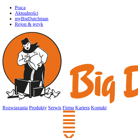
Praca
Aktualności
myBigDutchman
Rejon & język
Rozwiązania
Produkty
Serwis
Firma
Kariera
Kontakt