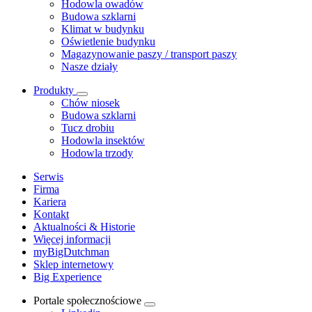
Hodowla owadów
Budowa szklarni
Klimat w budynku
Oświetlenie budynku
Magazynowanie paszy / transport paszy
Nasze działy
Produkty
Chów niosek
Budowa szklarni
Tucz drobiu
Hodowla insektów
Hodowla trzody
Serwis
Firma
Kariera
Kontakt
Aktualności & Historie
Więcej informacji
myBigDutchman
Sklep internetowy
Big Experience
Portale społecznościowe