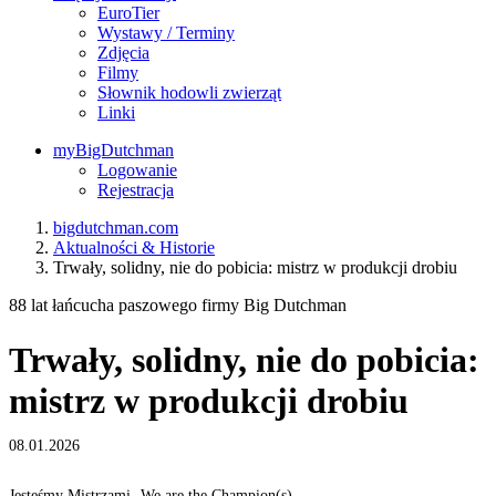
EuroTier
Wystawy / Terminy
Zdjęcia
Filmy
Słownik hodowli zwierząt
Linki
myBigDutchman
Logowanie
Rejestracja
bigdutchman.com
Aktualności & Historie
Trwały, solidny, nie do pobicia: mistrz w produkcji drobiu
88 lat łańcucha paszowego firmy Big Dutchman
Trwały, solidny, nie do pobicia:
mistrz w produkcji drobiu
08.01.2026
Jesteśmy Mistrzami- We are the Champion(s)