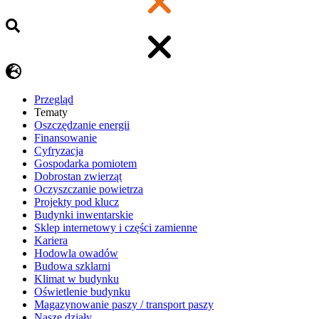
Przegląd
Tematy
​Oszczędzanie energii
Finansowanie
Cyfryzacja
Gospodarka pomiotem
Dobrostan zwierząt
Oczyszczanie powietrza
Projekty pod klucz
Budynki inwentarskie
Sklep internetowy i części zamienne
Kariera
Hodowla owadów
Budowa szklarni
Klimat w budynku
Oświetlenie budynku
Magazynowanie paszy / transport paszy
Nasze działy