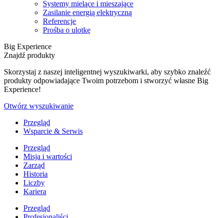
Systemy mielące i mieszające
Zasilanie energią elektryczną
Referencje
Prośba o ulotkę
Big Experience
Znajdź produkty
Skorzystaj z naszej inteligentnej wyszukiwarki, aby szybko znaleźć
produkty odpowiadające Twoim potrzebom i stworzyć własne Big
Experience!
Otwórz wyszukiwanie
Przegląd
Wsparcie & Serwis
Przegląd
Misja i wartości
Zarząd
Historia
Liczby
Kariera
Przegląd
Profesjonaliści