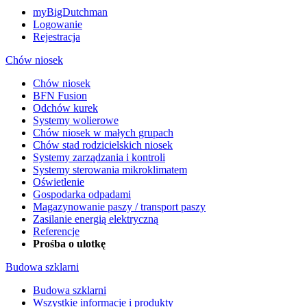
myBigDutchman
Logowanie
Rejestracja
Chów niosek
Chów niosek
BFN Fusion
Odchów kurek
Systemy wolierowe
Chów niosek w małych grupach
Chów stad rodzicielskich niosek
Systemy zarządzania i kontroli
Systemy sterowania mikroklimatem
Oświetlenie
Gospodarka odpadami
Magazynowanie paszy / transport paszy
Zasilanie energią elektryczną
Referencje
Prośba o ulotkę
Budowa szklarni
Budowa szklarni
Wszystkie informacje i produkty