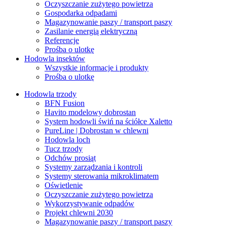
Oczyszczanie zużytego powietrza
Gospodarka odpadami
Magazynowanie paszy / transport paszy
Zasilanie energią elektryczną
Referencje
Prośba o ulotkę
Hodowla insektów
Wszystkie informacje i produkty
Prośba o ulotkę
Hodowla trzody
BFN Fusion
Havito modelowy dobrostan
System hodowli świń na ściółce Xaletto
PureLine | Dobrostan w chlewni
Hodowla loch
Tucz trzody
Odchów prosiąt
Systemy zarządzania i kontroli
Systemy sterowania mikroklimatem
Oświetlenie
Oczyszczanie zużytego powietrza
Wykorzystywanie odpadów
Projekt chlewni 2030
Magazynowanie paszy / transport paszy