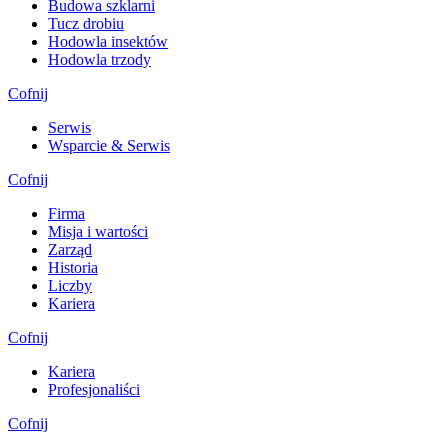
Budowa szklarni
Tucz drobiu
Hodowla insektów
Hodowla trzody
Cofnij
Serwis
Wsparcie & Serwis
Cofnij
Firma
Misja i wartości
Zarząd
Historia
Liczby
Kariera
Cofnij
Kariera
Profesjonaliści
Cofnij