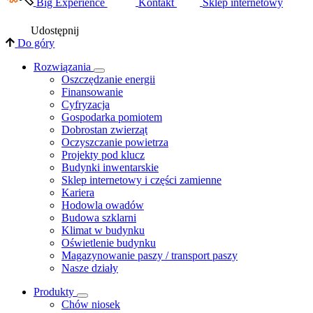
Big Experience
Kontakt
Sklep internetowy
Udostępnij
Do góry
Rozwiązania
​Oszczędzanie energii
Finansowanie
Cyfryzacja
Gospodarka pomiotem
Dobrostan zwierząt
Oczyszczanie powietrza
Projekty pod klucz
Budynki inwentarskie
Sklep internetowy i części zamienne
Kariera
Hodowla owadów
Budowa szklarni
Klimat w budynku
Oświetlenie budynku
Magazynowanie paszy / transport paszy
Nasze działy
Produkty
Chów niosek