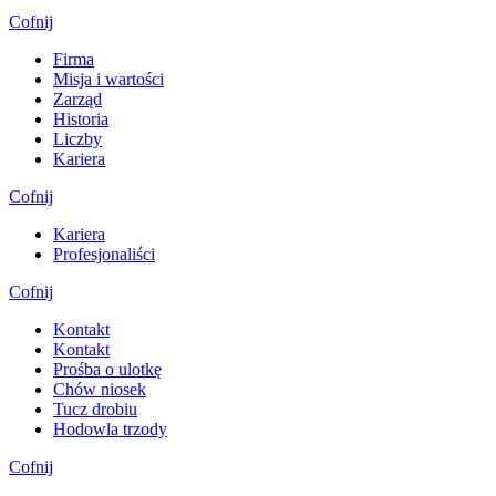
Cofnij
Firma
Misja i wartości
Zarząd
Historia
Liczby
Kariera
Cofnij
Kariera
Profesjonaliści
Cofnij
Kontakt
Kontakt
Prośba o ulotkę
Chów niosek
Tucz drobiu
Hodowla trzody
Cofnij