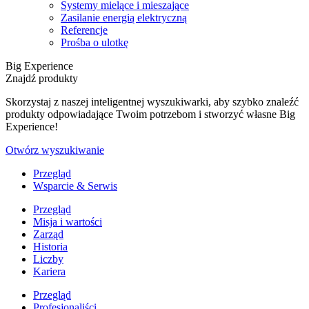
Systemy mielące i mieszające
Zasilanie energią elektryczną
Referencje
Prośba o ulotkę
Big Experience
Znajdź produkty
Skorzystaj z naszej inteligentnej wyszukiwarki, aby szybko znaleźć
produkty odpowiadające Twoim potrzebom i stworzyć własne Big
Experience!
Otwórz wyszukiwanie
Przegląd
Wsparcie & Serwis
Przegląd
Misja i wartości
Zarząd
Historia
Liczby
Kariera
Przegląd
Profesjonaliści