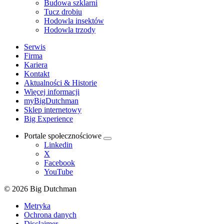
Budowa szklarni
Tucz drobiu
Hodowla insektów
Hodowla trzody
Serwis
Firma
Kariera
Kontakt
Aktualności & Historie
Więcej informacji
myBigDutchman
Sklep internetowy
Big Experience
Portale społecznościowe
Linkedin
X
Facebook
YouTube
© 2026 Big Dutchman
Metryka
Ochrona danych
Disclaimer