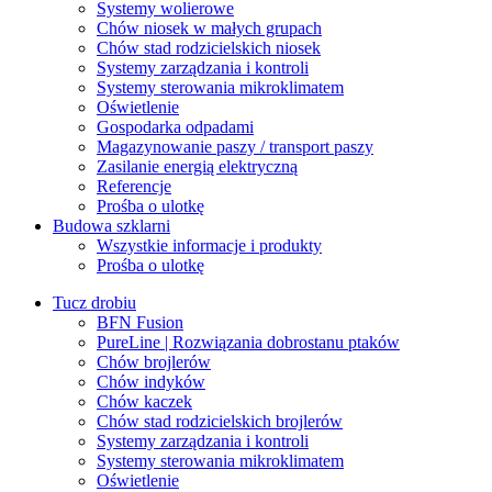
Systemy wolierowe
Chów niosek w małych grupach
Chów stad rodzicielskich niosek
Systemy zarządzania i kontroli
Systemy sterowania mikroklimatem
Oświetlenie
Gospodarka odpadami
Magazynowanie paszy / transport paszy
Zasilanie energią elektryczną
Referencje
Prośba o ulotkę
Budowa szklarni
Wszystkie informacje i produkty
Prośba o ulotkę
Tucz drobiu
BFN Fusion
PureLine | Rozwiązania dobrostanu ptaków
Chów brojlerów
Chów indyków
Chów kaczek
Chów stad rodzicielskich brojlerów
Systemy zarządzania i kontroli
Systemy sterowania mikroklimatem
Oświetlenie