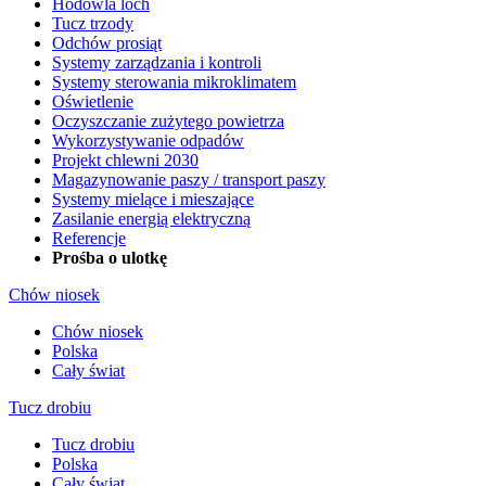
Hodowla loch
Tucz trzody
Odchów prosiąt
Systemy zarządzania i kontroli
Systemy sterowania mikroklimatem
Oświetlenie
Oczyszczanie zużytego powietrza
Wykorzystywanie odpadów
Projekt chlewni 2030
Magazynowanie paszy / transport paszy
Systemy mielące i mieszające
Zasilanie energią elektryczną
Referencje
Prośba o ulotkę
Chów niosek
Chów niosek
Polska
Cały świat
Tucz drobiu
Tucz drobiu
Polska
Cały świat