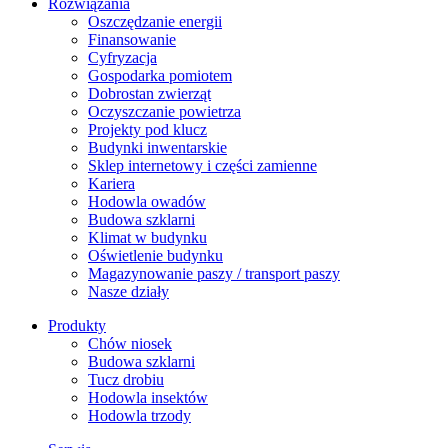
Rozwiązania
​Oszczędzanie energii
Finansowanie
Cyfryzacja
Gospodarka pomiotem
Dobrostan zwierząt
Oczyszczanie powietrza
Projekty pod klucz
Budynki inwentarskie
Sklep internetowy i części zamienne
Kariera
Hodowla owadów
Budowa szklarni
Klimat w budynku
Oświetlenie budynku
Magazynowanie paszy / transport paszy
Nasze działy
Produkty
Chów niosek
Budowa szklarni
Tucz drobiu
Hodowla insektów
Hodowla trzody