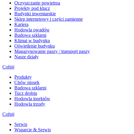
Oczyszczanie powietrza
Projekty pod klucz
Budynki inwentarskie
Sklep internetowy i części zamienne
Kariera
Hodowla owadów
Budowa szklarni
Klimat w budynku
Oświetlenie budynku
Magazynowanie paszy / transport paszy
Nasze działy
Cofnij
Produkty
Chów niosek
Budowa szklarni
Tucz drobiu
Hodowla insektów
Hodowla trzody
Cofnij
Serwis
Wsparcie & Serwis