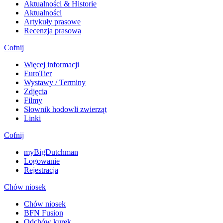
Aktualności & Historie
Aktualności
Artykuły prasowe
Recenzja prasowa
Cofnij
Więcej informacji
EuroTier
Wystawy / Terminy
Zdjęcia
Filmy
Słownik hodowli zwierząt
Linki
Cofnij
myBigDutchman
Logowanie
Rejestracja
Chów niosek
Chów niosek
BFN Fusion
Odchów kurek