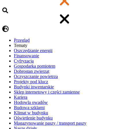
Przegląd
Tematy
​Oszczędzanie energii
Finansowanie
Cyfryzacja
Gospodarka pomiotem
Dobrostan zwierząt
Oczyszczanie powietrza
Projekty pod klucz
Budynki inwentarskie
Sklep internetowy i części zamienne
Kariera
Hodowla owadów
Budowa szklarni
Klimat w budynku
Oświetlenie budynku
Magazynowanie paszy / transport paszy
Nasze działy