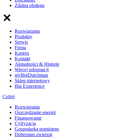
Zdalna obsługa
Rozwiązania
Produkty
Serwis
Firma
Kariera
Kontakt
Aktualności & Historie
Więcej informacji
myBigDutchman
Sklep internetowy
Big Experience
Cofnij
Rozwiązania
​Oszczędzanie energii
Finansowanie
Cyfryzacja
Gospodarka pomiotem
Dobrostan zwierząt