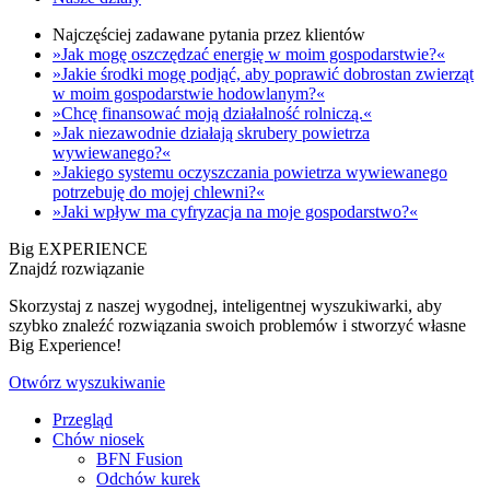
Najczęściej zadawane pytania przez klientów
»Jak mogę oszczędzać energię w moim gospodarstwie?«
»Jakie środki mogę podjąć, aby poprawić dobrostan zwierząt
w moim gospodarstwie hodowlanym?«
»Chcę finansować moją działalność rolniczą.«
»Jak niezawodnie działają skrubery powietrza
wywiewanego?«
»Jakiego systemu oczyszczania powietrza wywiewanego
potrzebuję do mojej chlewni?«
»Jaki wpływ ma cyfryzacja na moje gospodarstwo?«
Big EXPERIENCE
Znajdź rozwiązanie
Skorzystaj z naszej wygodnej, inteligentnej wyszukiwarki, aby
szybko znaleźć rozwiązania swoich problemów i stworzyć własne
Big Experience!
Otwórz wyszukiwanie
Przegląd
Chów niosek
BFN Fusion
Odchów kurek