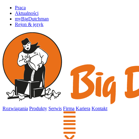
Praca
Aktualności
myBigDutchman
Rejon & język
Rozwiązania
Produkty
Serwis
Firma
Kariera
Kontakt