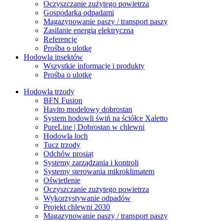
Oczyszczanie zużytego powietrza
Gospodarka odpadami
Magazynowanie paszy / transport paszy
Zasilanie energią elektryczną
Referencje
Prośba o ulotkę
Hodowla insektów
Wszystkie informacje i produkty
Prośba o ulotkę
Hodowla trzody
BFN Fusion
Havito modelowy dobrostan
System hodowli świń na ściółce Xaletto
PureLine | Dobrostan w chlewni
Hodowla loch
Tucz trzody
Odchów prosiąt
Systemy zarządzania i kontroli
Systemy sterowania mikroklimatem
Oświetlenie
Oczyszczanie zużytego powietrza
Wykorzystywanie odpadów
Projekt chlewni 2030
Magazynowanie paszy / transport paszy