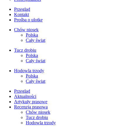
Przegląd
Kontakt
Prośba o ulotkę
Chów niosek
Polska
Cały świat
Tucz drobiu
Polska
Cały świat
Hodowla trzody
Polska
Cały świat
Przegląd
Aktualności
Artykuły prasowe
Recenzja prasowa
Chów niosek
Tucz drobiu
Hodowla trzody