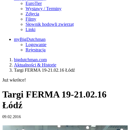
EuroTier
Wystawy / Terminy
Zdjęcia
Filmy
Słownik hodowli zwierząt
Linki
myBigDutchman
Logowanie
Rejestracja
bigdutchman.com
Aktualności & Historie
Targi FERMA 19-21.02.16 Łódź
Już wkrótce!
Targi FERMA 19-21.02.16
Łódź
09.02.2016