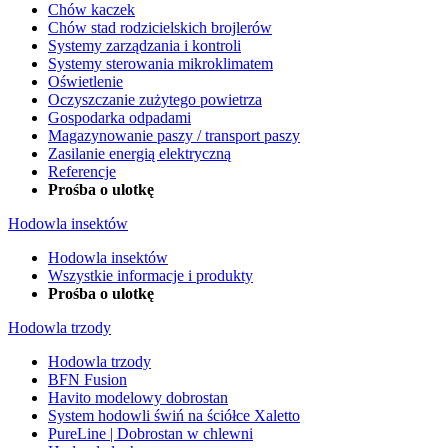
Chów kaczek
Chów stad rodzicielskich brojlerów
Systemy zarządzania i kontroli
Systemy sterowania mikroklimatem
Oświetlenie
Oczyszczanie zużytego powietrza
Gospodarka odpadami
Magazynowanie paszy / transport paszy
Zasilanie energią elektryczną
Referencje
Prośba o ulotkę
Hodowla insektów
Hodowla insektów
Wszystkie informacje i produkty
Prośba o ulotkę
Hodowla trzody
Hodowla trzody
BFN Fusion
Havito modelowy dobrostan
System hodowli świń na ściółce Xaletto
PureLine | Dobrostan w chlewni