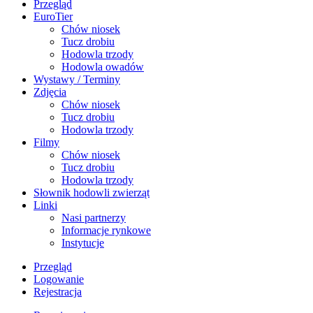
Przegląd
EuroTier
Chów niosek
Tucz drobiu
Hodowla trzody
Hodowla owadów
Wystawy / Terminy
Zdjęcia
Chów niosek
Tucz drobiu
Hodowla trzody
Filmy
Chów niosek
Tucz drobiu
Hodowla trzody
Słownik hodowli zwierząt
Linki
Nasi partnerzy
Informacje rynkowe
Instytucje
Przegląd
Logowanie
Rejestracja