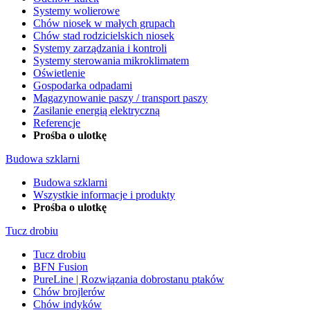
Systemy wolierowe
Chów niosek w małych grupach
Chów stad rodzicielskich niosek
Systemy zarządzania i kontroli
Systemy sterowania mikroklimatem
Oświetlenie
Gospodarka odpadami
Magazynowanie paszy / transport paszy
Zasilanie energią elektryczną
Referencje
Prośba o ulotkę
Budowa szklarni
Budowa szklarni
Wszystkie informacje i produkty
Prośba o ulotkę
Tucz drobiu
Tucz drobiu
BFN Fusion
PureLine | Rozwiązania dobrostanu ptaków
Chów brojlerów
Chów indyków