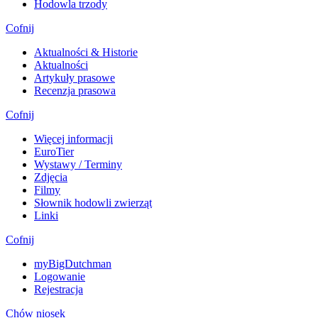
Hodowla trzody
Cofnij
Aktualności & Historie
Aktualności
Artykuły prasowe
Recenzja prasowa
Cofnij
Więcej informacji
EuroTier
Wystawy / Terminy
Zdjęcia
Filmy
Słownik hodowli zwierząt
Linki
Cofnij
myBigDutchman
Logowanie
Rejestracja
Chów niosek