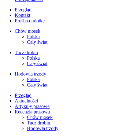
Przegląd
Kontakt
Prośba o ulotkę
Chów niosek
Polska
Cały świat
Tucz drobiu
Polska
Cały świat
Hodowla trzody
Polska
Cały świat
Przegląd
Aktualności
Artykuły prasowe
Recenzja prasowa
Chów niosek
Tucz drobiu
Hodowla trzody