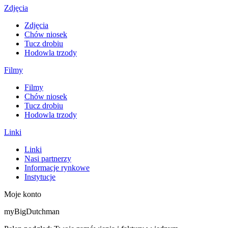
Zdjęcia
Zdjęcia
Chów niosek
Tucz drobiu
Hodowla trzody
Filmy
Filmy
Chów niosek
Tucz drobiu
Hodowla trzody
Linki
Linki
Nasi partnerzy
Informacje rynkowe
Instytucje
Moje konto
myBigDutchman