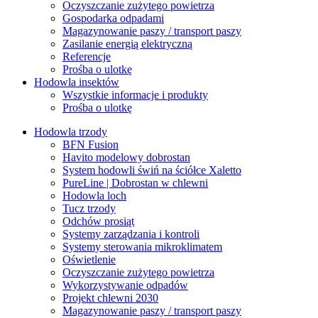
Oczyszczanie zużytego powietrza
Gospodarka odpadami
Magazynowanie paszy / transport paszy
Zasilanie energią elektryczną
Referencje
Prośba o ulotkę
Hodowla insektów
Wszystkie informacje i produkty
Prośba o ulotkę
Hodowla trzody
BFN Fusion
Havito modelowy dobrostan
System hodowli świń na ściółce Xaletto
PureLine | Dobrostan w chlewni
Hodowla loch
Tucz trzody
Odchów prosiąt
Systemy zarządzania i kontroli
Systemy sterowania mikroklimatem
Oświetlenie
Oczyszczanie zużytego powietrza
Wykorzystywanie odpadów
Projekt chlewni 2030
Magazynowanie paszy / transport paszy