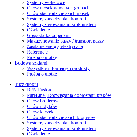
Systemy wolierowe
Chów niosek w małych grupach
Chów stad rodzicielskich niosek
Systemy zarządzania i kontroli
Systemy sterowania mikroklimatem
Oświetlenie
Gospodarka odpadami
Magazynowanie paszy / transport paszy
Zasilanie energią elektryczną
Referencje
Prośba o ulotkę
Budowa szklarni
Wszystkie informacje i produkty
Prośba o ulotkę
Tucz drobiu
BFN Fusion
PureLine | Rozwiązania dobrostanu ptaków
Chów brojlerów
Chów indyków
Chów kaczek
Chów stad rodzicielskich brojlerów
Systemy zarządzania i kontroli
Systemy sterowania mikroklimatem
Oświetlenie