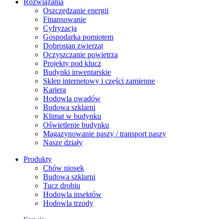
Rozwiązania
​Oszczędzanie energii
Finansowanie
Cyfryzacja
Gospodarka pomiotem
Dobrostan zwierząt
Oczyszczanie powietrza
Projekty pod klucz
Budynki inwentarskie
Sklep internetowy i części zamienne
Kariera
Hodowla owadów
Budowa szklarni
Klimat w budynku
Oświetlenie budynku
Magazynowanie paszy / transport paszy
Nasze działy
Produkty
Chów niosek
Budowa szklarni
Tucz drobiu
Hodowla insektów
Hodowla trzody