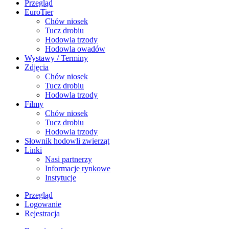
Przegląd
EuroTier
Chów niosek
Tucz drobiu
Hodowla trzody
Hodowla owadów
Wystawy / Terminy
Zdjęcia
Chów niosek
Tucz drobiu
Hodowla trzody
Filmy
Chów niosek
Tucz drobiu
Hodowla trzody
Słownik hodowli zwierząt
Linki
Nasi partnerzy
Informacje rynkowe
Instytucje
Przegląd
Logowanie
Rejestracja