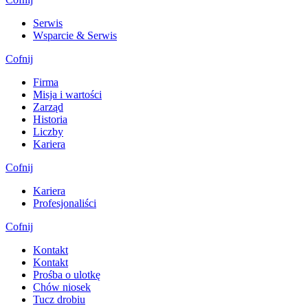
Serwis
Wsparcie & Serwis
Cofnij
Firma
Misja i wartości
Zarząd
Historia
Liczby
Kariera
Cofnij
Kariera
Profesjonaliści
Cofnij
Kontakt
Kontakt
Prośba o ulotkę
Chów niosek
Tucz drobiu