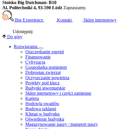
Stoisko Big Dutchman: B10
Al. Politechniki 4, 93-590 Łódź
Zapraszamy.
Big Experience
Kontakt
Sklep internetowy
Udostępnij
Do góry
Rozwiązania
​Oszczędzanie energii
Finansowanie
Cyfryzacja
Gospodarka pomiotem
Dobrostan zwierząt
Oczyszczanie powietrza
Projekty pod klucz
Budynki inwentarskie
Sklep internetowy i części zamienne
Kariera
Hodowla owadów
Budowa szklarni
Klimat w budynku
Oświetlenie budynku
Magazynowanie paszy / transport paszy