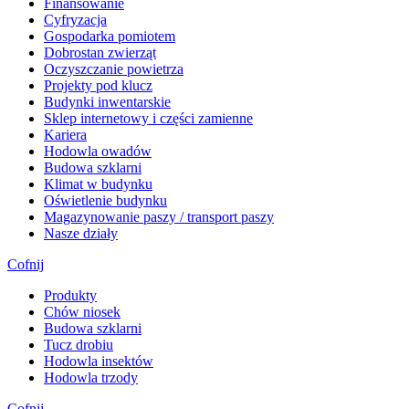
Finansowanie
Cyfryzacja
Gospodarka pomiotem
Dobrostan zwierząt
Oczyszczanie powietrza
Projekty pod klucz
Budynki inwentarskie
Sklep internetowy i części zamienne
Kariera
Hodowla owadów
Budowa szklarni
Klimat w budynku
Oświetlenie budynku
Magazynowanie paszy / transport paszy
Nasze działy
Cofnij
Produkty
Chów niosek
Budowa szklarni
Tucz drobiu
Hodowla insektów
Hodowla trzody
Cofnij