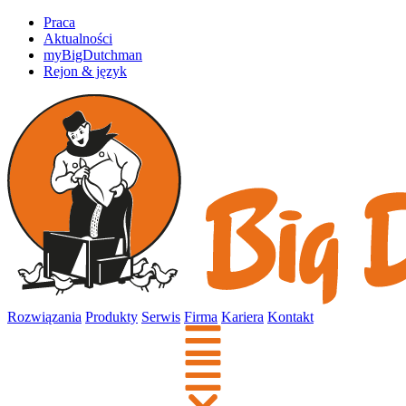
Praca
Aktualności
myBigDutchman
Rejon & język
Rozwiązania
Produkty
Serwis
Firma
Kariera
Kontakt