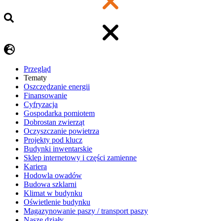
Przegląd
Tematy
​Oszczędzanie energii
Finansowanie
Cyfryzacja
Gospodarka pomiotem
Dobrostan zwierząt
Oczyszczanie powietrza
Projekty pod klucz
Budynki inwentarskie
Sklep internetowy i części zamienne
Kariera
Hodowla owadów
Budowa szklarni
Klimat w budynku
Oświetlenie budynku
Magazynowanie paszy / transport paszy
Nasze działy