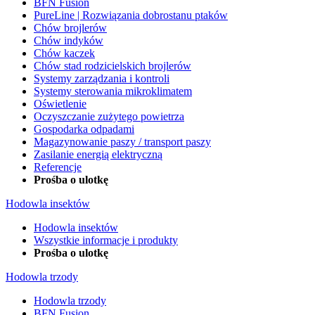
BFN Fusion
PureLine | Rozwiązania dobrostanu ptaków
Chów brojlerów
Chów indyków
Chów kaczek
Chów stad rodzicielskich brojlerów
Systemy zarządzania i kontroli
Systemy sterowania mikroklimatem
Oświetlenie
Oczyszczanie zużytego powietrza
Gospodarka odpadami
Magazynowanie paszy / transport paszy
Zasilanie energią elektryczną
Referencje
Prośba o ulotkę
Hodowla insektów
Hodowla insektów
Wszystkie informacje i produkty
Prośba o ulotkę
Hodowla trzody
Hodowla trzody
BFN Fusion