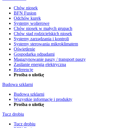
Chów niosek
BFN Fusion
Odchów kurek
Systemy wolierowe
Chów niosek w małych grupach
Chów stad rodzicielskich niosek
Systemy zarządzania i kontroli
Systemy sterowania mikroklimatem
Oświetlenie
Gospodarka odpadami
Magazynowanie paszy / transport paszy
Zasilanie energią elektryczną
Referencje
Prośba o ulotkę
Budowa szklarni
Budowa szklarni
Wszystkie informacje i produkty
Prośba o ulotkę
Tucz drobiu
Tucz drobiu