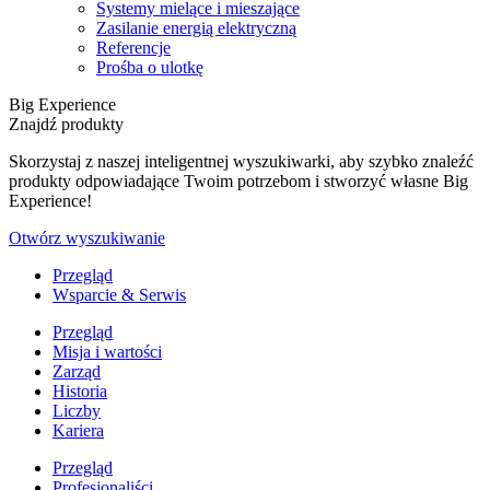
Systemy mielące i mieszające
Zasilanie energią elektryczną
Referencje
Prośba o ulotkę
Big Experience
Znajdź produkty
Skorzystaj z naszej inteligentnej wyszukiwarki, aby szybko znaleźć
produkty odpowiadające Twoim potrzebom i stworzyć własne Big
Experience!
Otwórz wyszukiwanie
Przegląd
Wsparcie & Serwis
Przegląd
Misja i wartości
Zarząd
Historia
Liczby
Kariera
Przegląd
Profesjonaliści