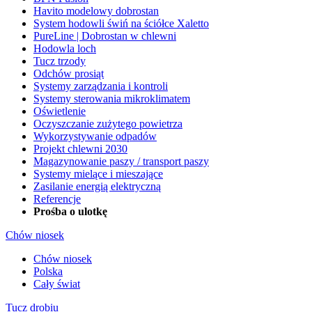
Havito modelowy dobrostan
System hodowli świń na ściółce Xaletto
PureLine | Dobrostan w chlewni
Hodowla loch
Tucz trzody
Odchów prosiąt
Systemy zarządzania i kontroli
Systemy sterowania mikroklimatem
Oświetlenie
Oczyszczanie zużytego powietrza
Wykorzystywanie odpadów
Projekt chlewni 2030
Magazynowanie paszy / transport paszy
Systemy mielące i mieszające
Zasilanie energią elektryczną
Referencje
Prośba o ulotkę
Chów niosek
Chów niosek
Polska
Cały świat
Tucz drobiu