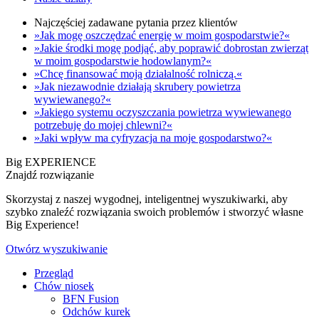
Najczęściej zadawane pytania przez klientów
»Jak mogę oszczędzać energię w moim gospodarstwie?«
»Jakie środki mogę podjąć, aby poprawić dobrostan zwierząt
w moim gospodarstwie hodowlanym?«
»Chcę finansować moją działalność rolniczą.«
»Jak niezawodnie działają skrubery powietrza
wywiewanego?«
»Jakiego systemu oczyszczania powietrza wywiewanego
potrzebuję do mojej chlewni?«
»Jaki wpływ ma cyfryzacja na moje gospodarstwo?«
Big EXPERIENCE
Znajdź rozwiązanie
Skorzystaj z naszej wygodnej, inteligentnej wyszukiwarki, aby
szybko znaleźć rozwiązania swoich problemów i stworzyć własne
Big Experience!
Otwórz wyszukiwanie
Przegląd
Chów niosek
BFN Fusion
Odchów kurek