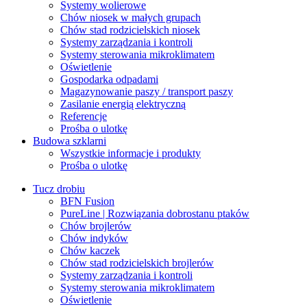
Systemy wolierowe
Chów niosek w małych grupach
Chów stad rodzicielskich niosek
Systemy zarządzania i kontroli
Systemy sterowania mikroklimatem
Oświetlenie
Gospodarka odpadami
Magazynowanie paszy / transport paszy
Zasilanie energią elektryczną
Referencje
Prośba o ulotkę
Budowa szklarni
Wszystkie informacje i produkty
Prośba o ulotkę
Tucz drobiu
BFN Fusion
PureLine | Rozwiązania dobrostanu ptaków
Chów brojlerów
Chów indyków
Chów kaczek
Chów stad rodzicielskich brojlerów
Systemy zarządzania i kontroli
Systemy sterowania mikroklimatem
Oświetlenie