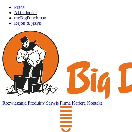
Praca
Aktualności
myBigDutchman
Rejon & język
Rozwiązania
Produkty
Serwis
Firma
Kariera
Kontakt