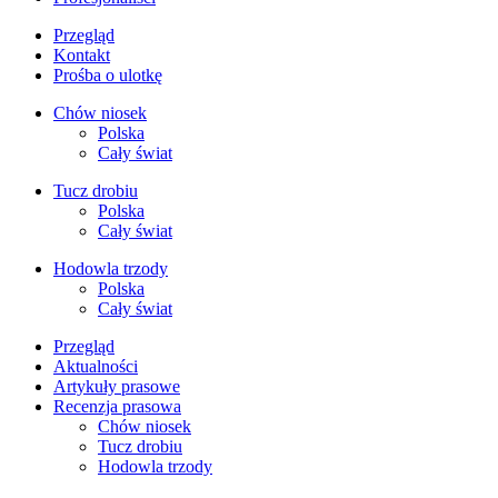
Przegląd
Kontakt
Prośba o ulotkę
Chów niosek
Polska
Cały świat
Tucz drobiu
Polska
Cały świat
Hodowla trzody
Polska
Cały świat
Przegląd
Aktualności
Artykuły prasowe
Recenzja prasowa
Chów niosek
Tucz drobiu
Hodowla trzody