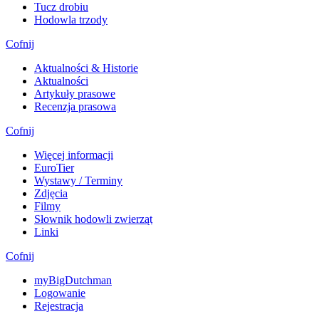
Tucz drobiu
Hodowla trzody
Cofnij
Aktualności & Historie
Aktualności
Artykuły prasowe
Recenzja prasowa
Cofnij
Więcej informacji
EuroTier
Wystawy / Terminy
Zdjęcia
Filmy
Słownik hodowli zwierząt
Linki
Cofnij
myBigDutchman
Logowanie
Rejestracja