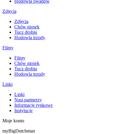
Hodowla owadów
Zdjęcia
Zdjęcia
Chów niosek
Tucz drobiu
Hodowla trzody
Filmy
Filmy
Chów niosek
Tucz drobiu
Hodowla trzody
Linki
Linki
Nasi partnerzy
Informacje rynkowe
Instytucje
Moje konto
myBigDutchman