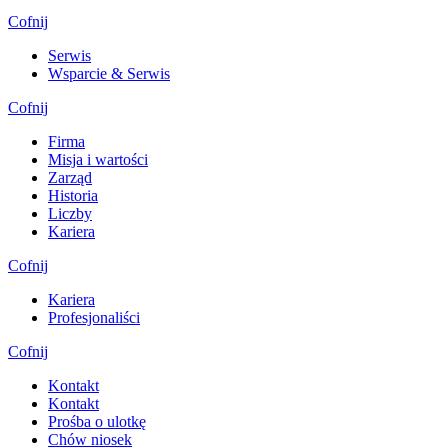
Cofnij
Serwis
Wsparcie & Serwis
Cofnij
Firma
Misja i wartości
Zarząd
Historia
Liczby
Kariera
Cofnij
Kariera
Profesjonaliści
Cofnij
Kontakt
Kontakt
Prośba o ulotkę
Chów niosek