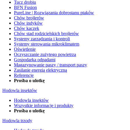
Tucz drobiu
BFN Fusion
PureLine | Rozwiązania dobrostanu ptaków
Chów brojlerów
Chów indyków
Chów kaczek
Chów stad rodzicielskich brojlerów
Systemy zarządzania i kontroli
Systemy sterowania mikroklimatem
Oświetlenie
Oczyszczanie zużytego powietrza
Gospodarka odpadami
Magazynowanie paszy / transport paszy
Zasilanie energią elektryczną
Referencje
Prośba o ulotkę
Hodowla insektów
Hodowla insektów
Wszystkie informacje i produkty
Prośba o ulotkę
Hodowla trzody