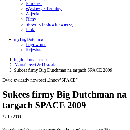
EuroTier
Wystawy / Terminy
Zdjęcia
Filmy
Słownik hodowli zwierząt
Linki
myBigDutchman
Logowanie
Rejestracja
bigdutchman.com
Aktualności & Historie
Sukces firmy Big Dutchman na targach SPACE 2009
Dwie gwiazdy nowości „Innov’SPACE”
Sukces firmy Big Dutchman na
targach SPACE 2009
27.10.2009
Nowości produktowe oraz sprzęt dotychczas oferowany przez Big
N