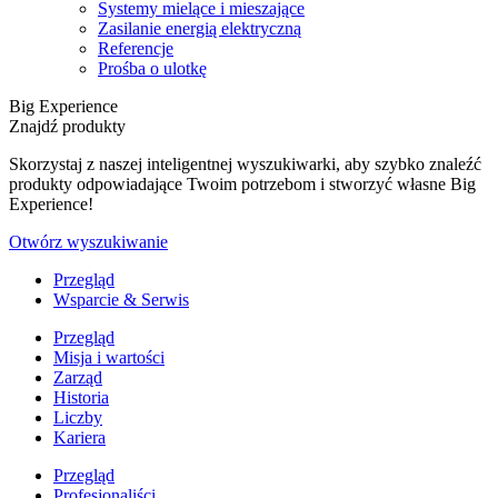
Systemy mielące i mieszające
Zasilanie energią elektryczną
Referencje
Prośba o ulotkę
Big Experience
Znajdź produkty
Skorzystaj z naszej inteligentnej wyszukiwarki, aby szybko znaleźć
produkty odpowiadające Twoim potrzebom i stworzyć własne Big
Experience!
Otwórz wyszukiwanie
Przegląd
Wsparcie & Serwis
Przegląd
Misja i wartości
Zarząd
Historia
Liczby
Kariera
Przegląd
Profesjonaliści