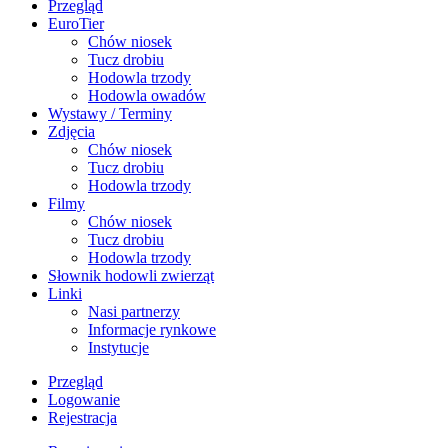
Przegląd
EuroTier
Chów niosek
Tucz drobiu
Hodowla trzody
Hodowla owadów
Wystawy / Terminy
Zdjęcia
Chów niosek
Tucz drobiu
Hodowla trzody
Filmy
Chów niosek
Tucz drobiu
Hodowla trzody
Słownik hodowli zwierząt
Linki
Nasi partnerzy
Informacje rynkowe
Instytucje
Przegląd
Logowanie
Rejestracja