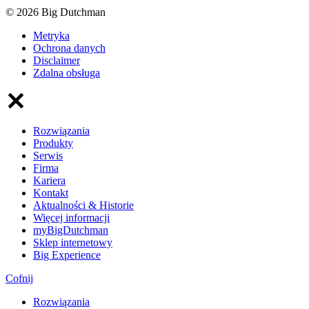
© 2026 Big Dutchman
Metryka
Ochrona danych
Disclaimer
Zdalna obsługa
Rozwiązania
Produkty
Serwis
Firma
Kariera
Kontakt
Aktualności & Historie
Więcej informacji
myBigDutchman
Sklep internetowy
Big Experience
Cofnij
Rozwiązania