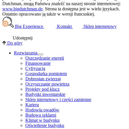
Dutchman, mogą Państwa znaleźć na naszej stronie internetowej:
www.bigdutchman.de
. Strona ta dostępna jest w wielu językach.
Ostatnio opracowano ją także w wersji francuskiej.
Big Experience
Kontakt
Sklep internetowy
Udostępnij
Do góry
Rozwiązania
​Oszczędzanie energii
Finansowanie
Cyfryzacja
Gospodarka pomiotem
Dobrostan zwierząt
Oczyszczanie powietrza
Projekty pod klucz
Budynki inwentarskie
Sklep internetowy i części zamienne
Kariera
Hodowla owadów
Budowa szklarni
Klimat w budynku
Oświetlenie budynku