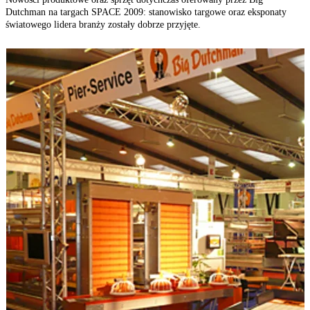
Dutchman na targach SPACE 2009: stanowisko targowe oraz eksponaty
a
światowego lidera branży zostały dobrze przyjęte.
r