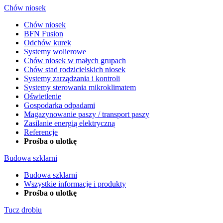
Chów niosek
Chów niosek
BFN Fusion
Odchów kurek
Systemy wolierowe
Chów niosek w małych grupach
Chów stad rodzicielskich niosek
Systemy zarządzania i kontroli
Systemy sterowania mikroklimatem
Oświetlenie
Gospodarka odpadami
Magazynowanie paszy / transport paszy
Zasilanie energią elektryczną
Referencje
Prośba o ulotkę
Budowa szklarni
Budowa szklarni
Wszystkie informacje i produkty
Prośba o ulotkę
Tucz drobiu