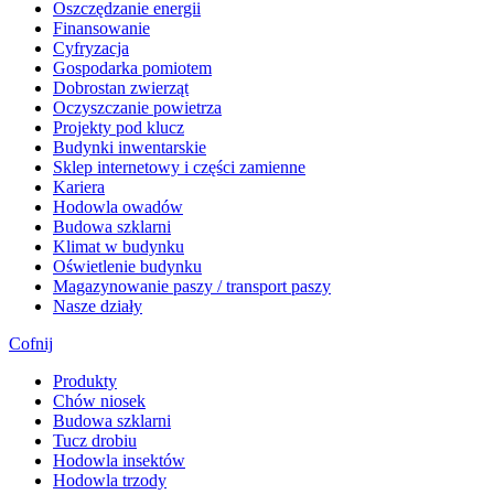
​Oszczędzanie energii
Finansowanie
Cyfryzacja
Gospodarka pomiotem
Dobrostan zwierząt
Oczyszczanie powietrza
Projekty pod klucz
Budynki inwentarskie
Sklep internetowy i części zamienne
Kariera
Hodowla owadów
Budowa szklarni
Klimat w budynku
Oświetlenie budynku
Magazynowanie paszy / transport paszy
Nasze działy
Cofnij
Produkty
Chów niosek
Budowa szklarni
Tucz drobiu
Hodowla insektów
Hodowla trzody