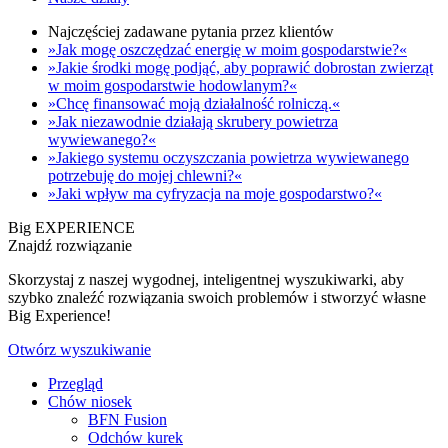
Najczęściej zadawane pytania przez klientów
»Jak mogę oszczędzać energię w moim gospodarstwie?«
»Jakie środki mogę podjąć, aby poprawić dobrostan zwierząt
w moim gospodarstwie hodowlanym?«
»Chcę finansować moją działalność rolniczą.«
»Jak niezawodnie działają skrubery powietrza
wywiewanego?«
»Jakiego systemu oczyszczania powietrza wywiewanego
potrzebuję do mojej chlewni?«
»Jaki wpływ ma cyfryzacja na moje gospodarstwo?«
Big EXPERIENCE
Znajdź rozwiązanie
Skorzystaj z naszej wygodnej, inteligentnej wyszukiwarki, aby
szybko znaleźć rozwiązania swoich problemów i stworzyć własne
Big Experience!
Otwórz wyszukiwanie
Przegląd
Chów niosek
BFN Fusion
Odchów kurek