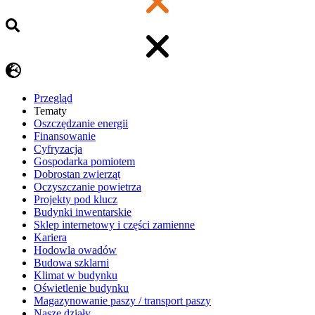
Przegląd
Tematy
​Oszczędzanie energii
Finansowanie
Cyfryzacja
Gospodarka pomiotem
Dobrostan zwierząt
Oczyszczanie powietrza
Projekty pod klucz
Budynki inwentarskie
Sklep internetowy i części zamienne
Kariera
Hodowla owadów
Budowa szklarni
Klimat w budynku
Oświetlenie budynku
Magazynowanie paszy / transport paszy
Nasze działy