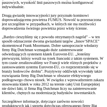
paszowych, wysokość linii paszowych można konfigurować
indywidualnie.
Drugą gwiazdę innowacyjności jury przyznało kominowi
doprowadzającemu powietrza FUMUS. Nowość ta przeznaczona
jest szczególnie w przypadkach, w których nie ma możliwości
doprowadzenia świeżego powietrza przez wloty ścienne.
„Bardzo cieszyliśmy się z powodu otrzymanych nagród” – w ten
sposób odznaczenie dwoma gwiazdami targów „Innov’SPACE”
skomentował Frank Moormann. Dobre samopoczucie włodarzy
firmy Big Dutchman wzmagało duże zainteresowanie
odwiedzających systemem klatek Eurovent-EU. „Jesteśmy
pierwszymi, którzy weszli na rynek francuski z takim systemem. W
tym czasie zrealizowaliśmy we Francji wiele różnych projektów z
zastosowaniem systemu Eurovent-EU, co rozprzestrzeniło się w
branży hodowców drobiu”. Pozytywny oddźwięk wywołały także
rozwiązania firmy Big Dutchman w obszarze efektywnego
podłogowego chowu niosek. W związku z wprowadzeniem zakazu
stosowania klatek w roku 2012 na terenie całej Unii Europejskiej
nie dziwi fakt, iż firma Big Dutchman liczy na zainteresowanie
klientów, chętnych na modernizację budynków inwentarskich.
Szczegółowe informacje, dotyczące zarówno nowości
produktowych jak i sprzętu dotychczas oferowanego firmy Big