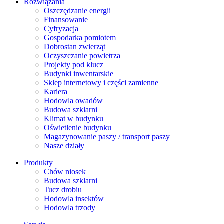
Rozwiązania
​Oszczędzanie energii
Finansowanie
Cyfryzacja
Gospodarka pomiotem
Dobrostan zwierząt
Oczyszczanie powietrza
Projekty pod klucz
Budynki inwentarskie
Sklep internetowy i części zamienne
Kariera
Hodowla owadów
Budowa szklarni
Klimat w budynku
Oświetlenie budynku
Magazynowanie paszy / transport paszy
Nasze działy
Produkty
Chów niosek
Budowa szklarni
Tucz drobiu
Hodowla insektów
Hodowla trzody