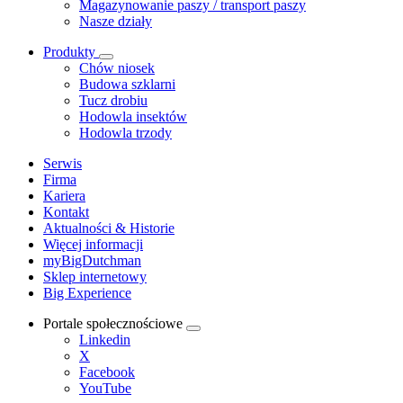
Magazynowanie paszy / transport paszy
Nasze działy
Produkty
Chów niosek
Budowa szklarni
Tucz drobiu
Hodowla insektów
Hodowla trzody
Serwis
Firma
Kariera
Kontakt
Aktualności & Historie
Więcej informacji
myBigDutchman
Sklep internetowy
Big Experience
Portale społecznościowe
Linkedin
X
Facebook
YouTube