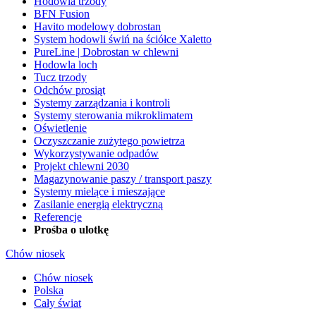
Hodowla trzody
BFN Fusion
Havito modelowy dobrostan
System hodowli świń na ściółce Xaletto
PureLine | Dobrostan w chlewni
Hodowla loch
Tucz trzody
Odchów prosiąt
Systemy zarządzania i kontroli
Systemy sterowania mikroklimatem
Oświetlenie
Oczyszczanie zużytego powietrza
Wykorzystywanie odpadów
Projekt chlewni 2030
Magazynowanie paszy / transport paszy
Systemy mielące i mieszające
Zasilanie energią elektryczną
Referencje
Prośba o ulotkę
Chów niosek
Chów niosek
Polska
Cały świat