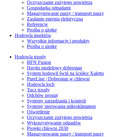
Oczyszczanie zużytego powietrza
Gospodarka odpadami
Magazynowanie paszy / transport paszy
Zasilanie energią elektryczną
Referencje
Prośba o ulotkę
Hodowla insektów
Wszystkie informacje i produkty
Prośba o ulotkę
Hodowla trzody
BFN Fusion
Havito modelowy dobrostan
System hodowli świń na ściółce Xaletto
PureLine | Dobrostan w chlewni
Hodowla loch
Tucz trzody
Odchów prosiąt
Systemy zarządzania i kontroli
Systemy sterowania mikroklimatem
Oświetlenie
Oczyszczanie zużytego powietrza
Wykorzystywanie odpadów
Projekt chlewni 2030
Magazynowanie paszy / transport paszy