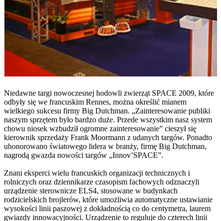
Niedawne targi nowoczesnej hodowli zwierząt SPACE 2009, które
odbyły się we francuskim Rennes, można określić mianem
wielkiego sukcesu firmy Big Dutchman. „Zainteresowanie publiki
naszym sprzętem było bardzo duże. Przede wszystkim nasz system
chowu niosek wzbudził ogromne zainteresowanie” cieszył się
kierownik sprzedaży Frank Moormann z udanych targów. Ponadto
uhonorowano światowego lidera w branży, firmę Big Dutchman,
nagrodą gwazda nowości targów „Innov’SPACE”.
Znani eksperci wielu francuskich organizacji technicznych i
rolniczych oraz dziennikarze czasopism fachowych odznaczyli
urządzenie sterownicze ELS4, stosowane w budynkach
rodzicielskich brojlerów, które umożliwia automatyczne ustawianie
wysokości linii paszowej z dokładnością co do centymetra, laurem
gwiazdy innowacyjności. Urządzenie to reguluje do czterech linii