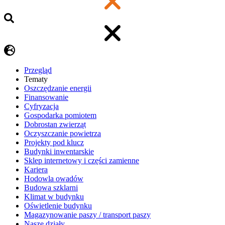
Przegląd
Tematy
​Oszczędzanie energii
Finansowanie
Cyfryzacja
Gospodarka pomiotem
Dobrostan zwierząt
Oczyszczanie powietrza
Projekty pod klucz
Budynki inwentarskie
Sklep internetowy i części zamienne
Kariera
Hodowla owadów
Budowa szklarni
Klimat w budynku
Oświetlenie budynku
Magazynowanie paszy / transport paszy
Nasze działy