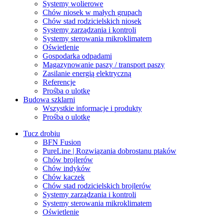
Systemy wolierowe
Chów niosek w małych grupach
Chów stad rodzicielskich niosek
Systemy zarządzania i kontroli
Systemy sterowania mikroklimatem
Oświetlenie
Gospodarka odpadami
Magazynowanie paszy / transport paszy
Zasilanie energią elektryczną
Referencje
Prośba o ulotkę
Budowa szklarni
Wszystkie informacje i produkty
Prośba o ulotkę
Tucz drobiu
BFN Fusion
PureLine | Rozwiązania dobrostanu ptaków
Chów brojlerów
Chów indyków
Chów kaczek
Chów stad rodzicielskich brojlerów
Systemy zarządzania i kontroli
Systemy sterowania mikroklimatem
Oświetlenie