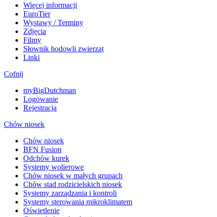
Więcej informacji
EuroTier
Wystawy / Terminy
Zdjęcia
Filmy
Słownik hodowli zwierząt
Linki
Cofnij
myBigDutchman
Logowanie
Rejestracja
Chów niosek
Chów niosek
BFN Fusion
Odchów kurek
Systemy wolierowe
Chów niosek w małych grupach
Chów stad rodzicielskich niosek
Systemy zarządzania i kontroli
Systemy sterowania mikroklimatem
Oświetlenie