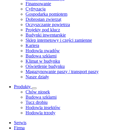
Finansowanie
Cyfryzacja
Gospodarka pomiotem
Dobrostan zwierząt
Oczyszczanie powietrza
Projekty pod klucz
Budynki inwentarskie
Sklep internetowy i części zamienne
Kariera
Hodowla owadów
Budowa szklarni
Klimat w budynku
Oświetlenie budynku
Magazynowanie paszy / transport paszy
Nasze działy
Produkty
Chów niosek
Budowa szklarni
Tucz drobiu
Hodowla insektów
Hodowla trzody
Serwis
Firma