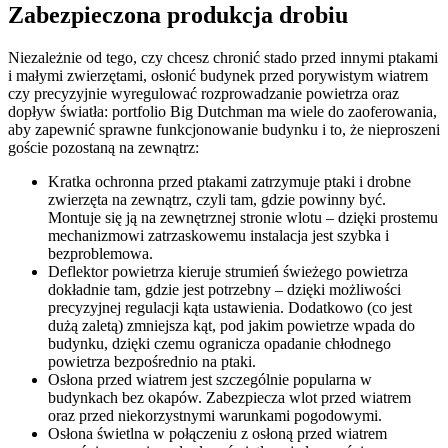
Zabezpieczona produkcja drobiu
Niezależnie od tego, czy chcesz chronić stado przed innymi ptakami
i małymi zwierzętami, osłonić budynek przed porywistym wiatrem
czy precyzyjnie wyregulować rozprowadzanie powietrza oraz
dopływ światła: portfolio Big Dutchman ma wiele do zaoferowania,
aby zapewnić sprawne funkcjonowanie budynku i to, że nieproszeni
goście pozostaną na zewnątrz:
Kratka ochronna przed ptakami zatrzymuje ptaki i drobne
zwierzęta na zewnątrz, czyli tam, gdzie powinny być.
Montuje się ją na zewnętrznej stronie wlotu – dzięki prostemu
mechanizmowi zatrzaskowemu instalacja jest szybka i
bezproblemowa.
Deflektor powietrza kieruje strumień świeżego powietrza
dokładnie tam, gdzie jest potrzebny – dzięki możliwości
precyzyjnej regulacji kąta ustawienia. Dodatkowo (co jest
dużą zaletą) zmniejsza kąt, pod jakim powietrze wpada do
budynku, dzięki czemu ogranicza opadanie chłodnego
powietrza bezpośrednio na ptaki.
Osłona przed wiatrem jest szczególnie popularna w
budynkach bez okapów. Zabezpiecza wlot przed wiatrem
oraz przed niekorzystnymi warunkami pogodowymi.
Osłona świetlna w połączeniu z osłoną przed wiatrem