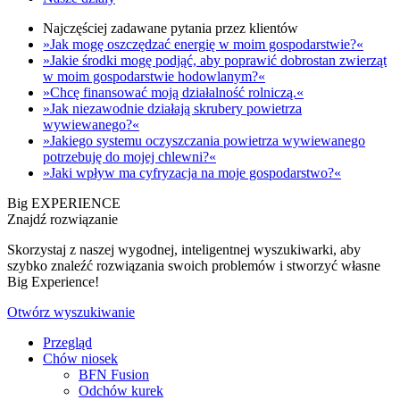
Najczęściej zadawane pytania przez klientów
»Jak mogę oszczędzać energię w moim gospodarstwie?«
»Jakie środki mogę podjąć, aby poprawić dobrostan zwierząt
w moim gospodarstwie hodowlanym?«
»Chcę finansować moją działalność rolniczą.«
»Jak niezawodnie działają skrubery powietrza
wywiewanego?«
»Jakiego systemu oczyszczania powietrza wywiewanego
potrzebuję do mojej chlewni?«
»Jaki wpływ ma cyfryzacja na moje gospodarstwo?«
Big EXPERIENCE
Znajdź rozwiązanie
Skorzystaj z naszej wygodnej, inteligentnej wyszukiwarki, aby
szybko znaleźć rozwiązania swoich problemów i stworzyć własne
Big Experience!
Otwórz wyszukiwanie
Przegląd
Chów niosek
BFN Fusion
Odchów kurek