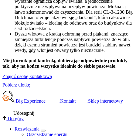
wyraźnie ogranicza dopływ światła, a jednocześnie
praktycznie nie wpływa na przepływ powietrza. Można ją
łatwo zdemontować do czyszczenia. Dla serii CL-3-1200 Big
Dutchman oferuje także wersję „dark-out”, która całkowicie
blokuje światło – idealną do odchowu oraz do budynków dla
stad rodzicielskich.
Dysza wlotowa z kratką ochronną przed ptakami: znacząco
zmniejsza turbulencje podczas napływu powietrza do wlotu,
dzięki czemu strumień powietrza jest bardziej stabilny nawet
wtedy, gdy wlot jest otwarty tylko nieznacznie.
Miej kurnik pod kontrolą, dobierając odpowiednie produkty
tak, aby na końcu wszystko idealnie do siebie pasowało.
Znajdź osobę kontaktową
Pobierz ulotkę
Big Experience
Kontakt
Sklep internetowy
Udostępnij
Do góry
Rozwiązania
​Oszczędzanie energii