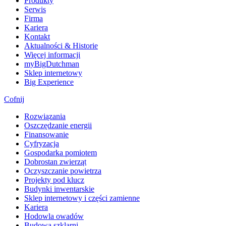
Produkty
Serwis
Firma
Kariera
Kontakt
Aktualności & Historie
Więcej informacji
myBigDutchman
Sklep internetowy
Big Experience
Cofnij
Rozwiązania
​Oszczędzanie energii
Finansowanie
Cyfryzacja
Gospodarka pomiotem
Dobrostan zwierząt
Oczyszczanie powietrza
Projekty pod klucz
Budynki inwentarskie
Sklep internetowy i części zamienne
Kariera
Hodowla owadów
Budowa szklarni