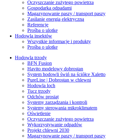
Oczyszczanie zużytego powietrza
Gospodarka odpadami
Magazynowanie paszy / transport paszy
Zasilanie energią elektryczną
Referencje
Prośba o ulotkę
Hodowla insektów
Wszystkie informacje i produkty
Prośba o ulotkę
Hodowla trzody
BFN Fusion
Havito modelowy dobrostan
System hodowli świń na ściółce Xaletto
PureLine | Dobrostan w chlewni
Hodowla loch
Tucz trzody
Odchów prosiąt
Systemy zarządzania i kontroli
Systemy sterowania mikroklimatem
Oświetlenie
Oczyszczanie zużytego powietrza
Wykorzystywanie odpadów
Projekt chlewni 2030
Magazynowanie paszy / transport paszy