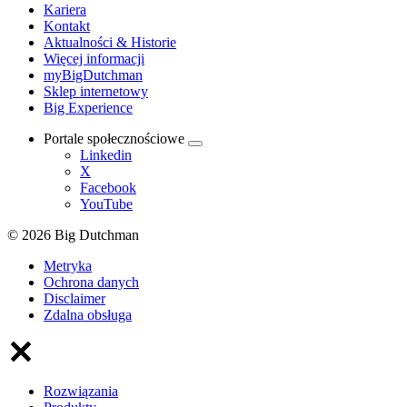
Kariera
Kontakt
Aktualności & Historie
Więcej informacji
myBigDutchman
Sklep internetowy
Big Experience
Portale społecznościowe
Linkedin
X
Facebook
YouTube
© 2026 Big Dutchman
Metryka
Ochrona danych
Disclaimer
Zdalna obsługa
Rozwiązania