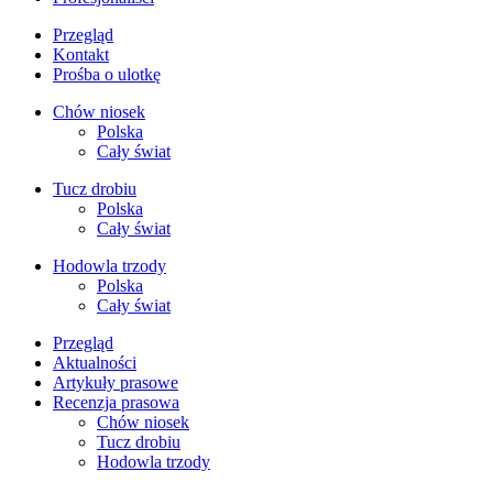
Przegląd
Kontakt
Prośba o ulotkę
Chów niosek
Polska
Cały świat
Tucz drobiu
Polska
Cały świat
Hodowla trzody
Polska
Cały świat
Przegląd
Aktualności
Artykuły prasowe
Recenzja prasowa
Chów niosek
Tucz drobiu
Hodowla trzody