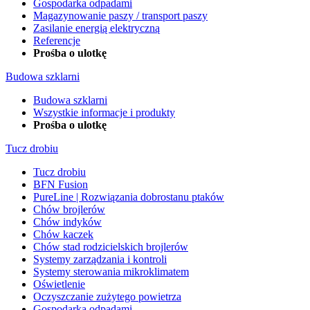
Gospodarka odpadami
Magazynowanie paszy / transport paszy
Zasilanie energią elektryczną
Referencje
Prośba o ulotkę
Budowa szklarni
Budowa szklarni
Wszystkie informacje i produkty
Prośba o ulotkę
Tucz drobiu
Tucz drobiu
BFN Fusion
PureLine | Rozwiązania dobrostanu ptaków
Chów brojlerów
Chów indyków
Chów kaczek
Chów stad rodzicielskich brojlerów
Systemy zarządzania i kontroli
Systemy sterowania mikroklimatem
Oświetlenie
Oczyszczanie zużytego powietrza
Gospodarka odpadami