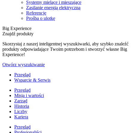
Systemy mielące i mieszające
Zasilanie energią elektryczną
Referencje
Prośba o ulotkę
Big Experience
Znajdź produkty
Skorzystaj z naszej inteligentnej wyszukiwarki, aby szybko znaleźć
produkty odpowiadające Twoim potrzebom i stworzyć własne Big
Experience!
Otwórz wyszukiwanie
Przegląd
Wsparcie & Serwis
Przegląd
Misja i wartości
Zarząd
Historia
Liczby
Kariera
Przegląd
Profesjonaliści