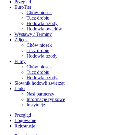
Przegląd
EuroTier
Chów niosek
Tucz drobiu
Hodowla trzody
Hodowla owadów
Wystawy / Terminy
Zdjęcia
Chów niosek
Tucz drobiu
Hodowla trzody
Filmy
Chów niosek
Tucz drobiu
Hodowla trzody
Słownik hodowli zwierząt
Linki
Nasi partnerzy
Informacje rynkowe
Instytucje
Przegląd
Logowanie
Rejestracja