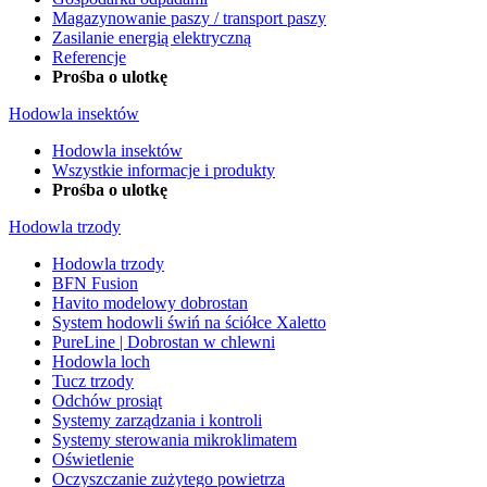
Magazynowanie paszy / transport paszy
Zasilanie energią elektryczną
Referencje
Prośba o ulotkę
Hodowla insektów
Hodowla insektów
Wszystkie informacje i produkty
Prośba o ulotkę
Hodowla trzody
Hodowla trzody
BFN Fusion
Havito modelowy dobrostan
System hodowli świń na ściółce Xaletto
PureLine | Dobrostan w chlewni
Hodowla loch
Tucz trzody
Odchów prosiąt
Systemy zarządzania i kontroli
Systemy sterowania mikroklimatem
Oświetlenie
Oczyszczanie zużytego powietrza