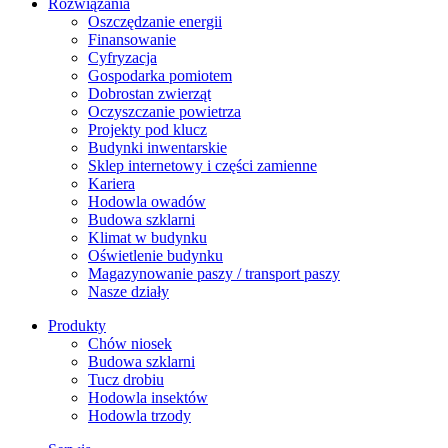
Rozwiązania
​Oszczędzanie energii
Finansowanie
Cyfryzacja
Gospodarka pomiotem
Dobrostan zwierząt
Oczyszczanie powietrza
Projekty pod klucz
Budynki inwentarskie
Sklep internetowy i części zamienne
Kariera
Hodowla owadów
Budowa szklarni
Klimat w budynku
Oświetlenie budynku
Magazynowanie paszy / transport paszy
Nasze działy
Produkty
Chów niosek
Budowa szklarni
Tucz drobiu
Hodowla insektów
Hodowla trzody