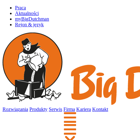
Praca
Aktualności
myBigDutchman
Rejon & język
Rozwiązania
Produkty
Serwis
Firma
Kariera
Kontakt